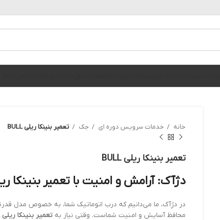
الوگ محصولات
خدمات فوریتی
فیلم پروژه ها
قطعات یدکی
خدمات ویژه
اخبار
تماس با ما
خانه
خدمات سرویس دوره ای
جک
تعمیر بنینکا ریلی BULL
تعمیر بنینکا ریلی BULL
دژآک: آرامش و امنیت با
تعمیر بنینکا ریلی L
در دژآک، ما می‌دانیم که درب اتوماتیک شما، به خصوص مدل قدر
محافظ آسایش و امنیت شماست. وقتی نیاز به
تعمیر بنینکا ریلی BULL