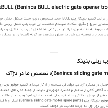
 فرایند
تعمیر بنینکا ریلی BULL
است. تشخیص دقیق منشأ مشکل، نقش حیاتی 
 شناسایی سریع و دقیق اشکالات سیستم شماست. این عیب یابی شامل بررسی دقیق 
 مربوط به تغذیه برق، ایراد در سیم کشی ها، اشکال در ریموت کنترل، و خرابی
. بنابراین، توصیه می شود به محض مشاهده هر گونه ناهنجاری در عملکرد درب
 ریلی بنینکا
ل در عملکرد آن، می تواند کل سیستم را از کار بیندازد.
تعمیر موتور درب ریلی بنینکا (motor repair
با آگاهی کامل از ساختار و عملکرد موتورهای بنینکا، از جمله مدل های مختل
ناشی از عوامل مختلفی مانند فرسودگی قطعات داخلی، نفوذ رطوبت، نوسانات بر
(Beninca sliding gate motor spare parts)
اصلی و با کیف
ارایی روز اول، به چرخه فعالیت باز خواهد گشت.