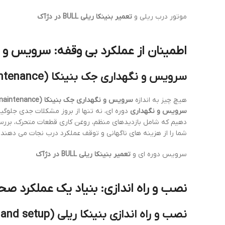
موتور درب ریلی و
تعمیر بنینکا ریلی BULL در دژآک
اطمینان از عملکرد بی وقفه: سرویس و ن
سرویس و نگهداری جک بنینکا (Beninca gate opener service and maintenance): پیشگیری بهتر از درمان
هیچ چیز به اندازه
سرویس و نگهداری جک بنینکا (Beninca gate opener service and maintenance)
سرویس و نگهداری
دوره ای، نه تنها از بروز مشکلات جدی جلوگیر
دهیم که شامل بازدیدهای منظم، روغن کاری قطعات متحرک، بررسی 
شما را از هزینه های ناگهانی و توقف عملکرد درب نجات می دهند
سرویس دوره ای و
تعمیر بنینکا ریلی BULL در دژآک
نصب و راه اندازی: بنیاد یک عملکرد صح
نصب و راه اندازی بنینکا ریلی BULL (Beninca BULL sliding gate installation and setup): از ابتدا با ما باشید