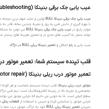
عیب یابی جک برقی بنینکا BULL (Beninca BULL electric gate opener troubleshooting): گام اول به سوی رفع مشکل
عیب یابی جک برقی بنینکا BULL
اولین و شاید مهم ترین مرحله در
با بهره گیری از دانش فنی به روز و تجربه چندین ساله، قادر به
موارد رایج در
عیب یابی جک برقی بنینکا BULL
می توان به مشکلات
تواند منجر به آسیب های جدی تر و تحمیل هزینه های بیشتر شود
عیب یابی و رفع اشکال و
تعمیر بنینکا ریلی BULL در دژآک
قلب تپنده سیستم شما: تعمیر موتور درب
تعمیر موتور درب ریلی بنینکا (Beninca sliding gate motor repair): تخصص ما در دژآک
موتور درب ریلی بنینکا
، قلب تپنده سیستم شماست و هر گونه اختلا
تخصصی و تجربه بالا در زمینه الکترومکانیک است. تیم فنی دژآک 
سطح کیفی است. ما به خوبی می دانیم که خرابی موتور می تواند 
خرابی موتور را شناسایی کرده و سپس با استفاده از
قطعات یدکی موتور بنینکا ریلی 
سپردن
تعمیر بنینکا ریلی BULL
خود به دژآک، موتور درب شما با ک