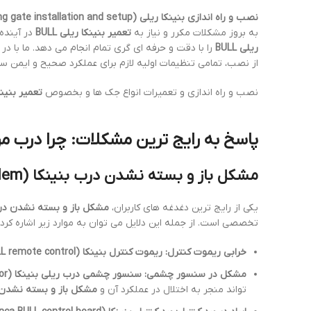
نصب و راه اندازی بنینکا ریلی BULL (Beninca BULL sliding gate installation and setup)
به بروز مشکلات مکرر و نیاز به
تعمیر بنینکا ریلی BULL
در آینده
ریلی BULL
را با دقت و حرفه ای گری تمام انجام می دهد. ما با 
از نصب، تمامی تنظیمات اولیه لازم برای عملکرد صحیح و ایمن سیس
نصب و راه اندازی و تعمیرات انواع جک ها و بخصوص
تعمیر بنینکا ریلی 
پاسخ به رایج ترین مشکلات: چرا درب من
مشکل باز و بسته نشدن درب بنینکا (Beninca gate not opening/closing problem): دلایل و راه حل ها
یکی از رایج ترین دغدغه های کاربران،
مشکل باز و بسته نشدن درب بنینکا (ning/closing problem
تخصصی است. از جمله این دلایل می توان به موارد زیر اشاره کرد:
خرابی ریموت کنترل:
ریموت کنترل بنینکا BULL (Beninca BULL remote control)
مشکل در سنسور چشمی:
سنسور چشمی درب ریلی بنینکا (Beninca sliding gate photocell sensor)
تواند منجر به اختلال در عملکرد آن و
مشکل باز و بسته نشدن 