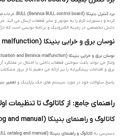
برد کنترل بنینکا BULL (Beninca BULL control board)
، فرمانده
کرده و دستورات لازم را به موتور و سایر قطعات ارسال می کند. خر
دانش تخصصی در زمینه الکترونیک و برنامه نویسی است که دژآک ب
نوسان برق و خرابی بنینکا (Power fluctuation and Beninca malfunction): دشمن خاموش سیستم شما
نوسان برق و خرابی بنینکا (Power fluctuation and Beninca malfunction)
ولتاژ می تواند باعث سوختن قطعات داخلی یا اختلال در عملکرد آن 
برق و اقدامات پیشگیرانه را نیز ارائه می دهیم تا از بروز مشکلا
پاسخ سئوالات خود در مورد سیستم های جک پارکینگ و
تعمیر بنینکا ریلی ULL
راهنمای جامع: از کاتالوگ تا تنظیمات اول
کاتالوگ و راهنمای بنینکا BULL (Beninca BULL catalog and manual): هر آنچه باید بدانید
دسترسی به
کاتالوگ و راهنمای بنینکا BULL (Beninca BULL catalog and manual)