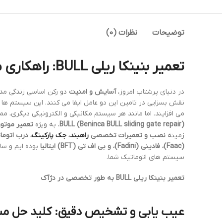
توضیحات
نظرات (0)
تعمیر بنینکا ریلی BULL
: راهکاری
در دنیای پرشتاب امروز،
آسایش و امنیت
دو رکن اساسی زندگی مد
نقش بسزایی در تامین این دو عامل ایفا می کنند. این سیستم ها ب
می افزایند. اما مانند هر سیستم مکانیکی و الکترونیکی دیگری، 
BULL (Beninca BULL sliding gate repair)
، به ویژه
تعمیر موتور درب ریلی بنی
زمینه
نصب و تعمیرات تخصصی
راهبند
،
جک پارکینگ
، درب اتوما
(Faac)، فادینی (Fadini)، و بی اف تی (BFT) ایتالیا
بوده ایم و سا
سیستم های اتوماتیک شما.
تعمیر بنینکا ریلی BULL به طور تخصصی در دژآک
عیب یابی و تشخیص دقیق: کلید حل مش