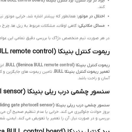
ایراد در برد کنترل:
برد کنترل بنینکا BULL (Beninca BULL control board)
کند.
اختلال در موتور:
همانطور که پیشتر اشاره شد، خرابی موتور نیز
مسائل مکانیکی:
گاهی اوقات، مشکلات مربوط به ریل ها، چرخ دن
در هر صورت، تیم متخصص دژآک با بررسی دقیق تمامی این عوامل
ریموت کنترل بنینکا BULL (Beninca BULL remote control): ارتباطی حیاتی
ریموت کنترل بنینکا BULL (Beninca BULL remote control)
، اب
تعمیر ریموت کنترل بنینکا BULL
، تامین ریموت های جایگزین و کد
آسان و راحت باشد.
سنسور چشمی درب ریلی بنینکا (Beninca sliding gate photocell sensor): ایمنی در اولویت
سنسور چشمی درب ریلی بنینکا (Beninca sliding gate photocell sensor)
بروز حوادث جلوگیری می کند. خرابی یا عدم تنظیم صحیح آن می تو
بررسی و در صورت نیاز، آن را تعمیر یا تعویض می کند. ایمنی شم
برد کنترل بنینکا BULL (Beninca BULL control board): مغز متفکر سیستم