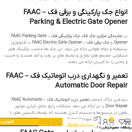
انواع جک پارکینگی و برقی فک – FAAC
Parking & Electric Gate Opener
در
نمایندگی مرکزی جک فک
،
جک پارکینگی فک – FAAC Parking Gate
Opener
و
جک برقی فک – FAAC Electric Gate Opener
با تکنولوژی
پیشرفته و دوام طولانی ارائه می شود. این جک ها مناسب پارکینگ های
مسکونی، مجتمع های تجاری و محیط های پر رفت و آمد هستند و امنیت
و راحتی را به کاربران ارائه می دهند.
تعمیر و نگهداری درب اتوماتیک فک – FAAC
Automatic Door Repair
تیم فنی دژآک خدمات
تعمیر درب اتوماتیک فک – FAAC Automatic
Door Repair
را نیز ارائه می دهد. مشکلات رایج شامل خرابی موتور،
نقص در سنسورها و سیستم کنترل هستند که توسط تکنسین های با
نمایندگی
17,000,000
تجربه سریعاً رفع می شوند.
0
افزودن ب
مرکزی
15,000,000
﷼
جک فک
روشگاه
علاقه مندی
سبد خرید
حساب کاربری من