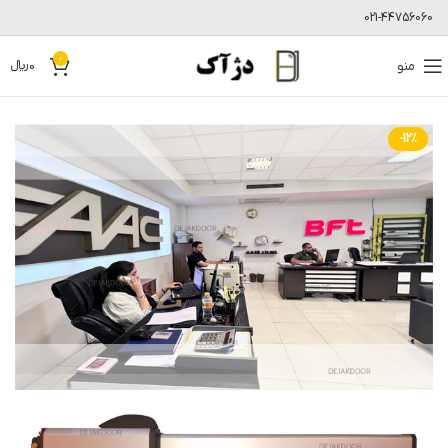
021-44756060
0
منو
0
﷼
-12%