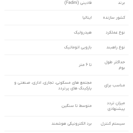
برند
فادینی (Fadini)
کشور سازنده
ایتالیا
نوع عملکرد
هیدرولیک
نوع راهبند
بازویی اتوماتیک
حداکثر طول
تا 6 متر
بوم
مجتمع های مسکونی، تجاری، اداری، صنعتی و
مناسب برای
پارکینگ های پرتردد
میزان تردد
متوسط تا سنگین
پیشنهادی
سیستم کنترل
برد الکترونیکی هوشمند