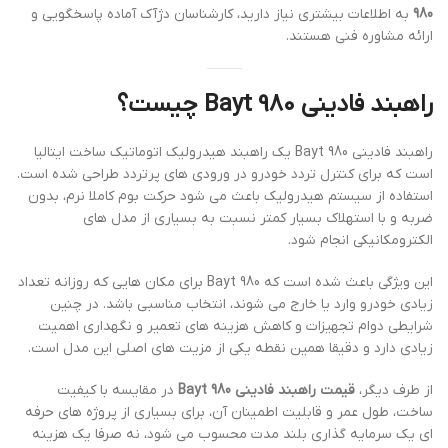
980
به اطلاعات بیشتری نیاز دارید، کارشناسان دژآک آماده پاسخگویی و
ارائه مشاوره فنی هستند.
راهبند فادینی Bayt 980 چیست؟
راهبند فادینی Bayt 980 یک راهبند هیدرولیک اتوماتیک ساخت ایتالیا
است که برای کنترل تردد خودرو در ورودی های پرتردد طراحی شده است.
استفاده از سیستم هیدرولیک باعث می شود حرکت بوم کاملا نرم، بدون
ضربه و با استهلاک بسیار کمتر نسبت به بسیاری از مدل های
الکترومکانیکی انجام شود.
این ویژگی باعث شده است که Bayt 980 برای مکان هایی که روزانه تعداد
زیادی خودرو وارد یا خارج می شوند، انتخاب مناسبی باشد. در چنین
شرایطی دوام تجهیزات و کاهش هزینه های تعمیر و نگهداری اهمیت
زیادی دارد و دقیقا همین نقطه یکی از مزیت های اصلی این مدل است.
از طرف دیگر،
قیمت راهبند فادینی Bayt 980
در مقایسه با کیفیت
ساخت، طول عمر و قابلیت اطمینان آن، برای بسیاری از پروژه های حرفه
ای یک سرمایه گذاری بلند مدت محسوب می شود، نه صرفا یک هزینه