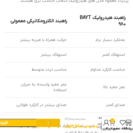
پرتردد معمولا مدل های هیدرولیک انتخاب مناسب تری هستند.
راهبند هیدرولیک BAYT
راهبند الکترومکانیکی معمولی
980
عملکرد بسیار نرم
حرکت همراه با ضربه بیشتر
استهلاک کمتر
استهلاک بیشتر
مناسب کارکرد مداوم
مناسب تردد متوسط
عمر مفید وابسته به میزان
عمر مفید بالا
استفاده
صدای کمتر
صدای بیشتر در کارکرد طولانی
قیمت
راهبند
3,100,000,000
0
افزو
فادینی
البته انتخاب نهایی باید بر اساس تعداد تردد، بودجه پروژه و شرایط
2,980,000,000
﷼
Bayt
روشگاه
علاقه مندی
سبد خرید
حساب کاربری من
نصب انجام شود، نه صرفا نوع فناوری.