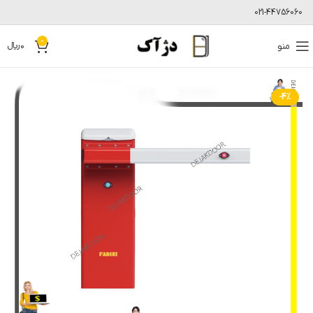
021-44756060
0
منو
0
﷼
-4%