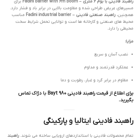
راهبند فادینی با بوم 6 متری – Fadini barrier with 6m boom
برای
مسیرهای عریض طراحی شده و مقاومت بالایی در برابر باد و فشار دارد.
همچنین،
راهبند صنعتی فادینی – Fadini industrial barrier
مناسب
محیط های صنعتی و کارخانه ها است و توانایی تحمل شرایط سخت
محیطی را دارد.
مزایا:
نصب آسان و سریع
عملکرد قدرتمند و مداوم
مقاوم در برابر گرد و غبار، رطوبت و دما
برای اطلاع از قیمت راهبند فادینی Bayt 980 با دژاک تماس
بگیرید.
راهبند فادینی ایتالیا و پارکینگی
تمام محصولات فادینی با استانداردهای اروپایی ساخته می شوند.
راهبند