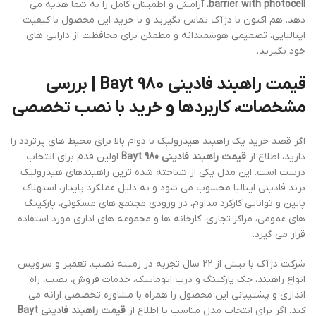
barrier with photocell
، آرامش و اطمینان کامل را به شما هدیه می
دهد. هم اکنون با دژآک تماس بگیرید و با خرید این محصول با کیفیت
ایتالیایی، تصمیمی هوشمندانه و مطمئن برای محافظت از دارایی های
خود بگیرید.
قیمت راهبند فادینی Bayt 980 | بررسی
مشخصات، کاربردها و خرید با نصب تخصصی
اگر قصد خرید یک راهبند هیدرولیک با دوام بالا برای محیط های پرتردد را
دارید، اطلاع از
قیمت راهبند فادینی Bayt 980
اولین قدم برای انتخاب
درست است. این مدل یکی از شناخته شده ترین راهبندهای هیدرولیک
برند فادینی ایتالیا محسوب می شود و به دلیل عملکرد پایدار، استهلاک
پایین و توانایی کارکرد مداوم، در ورودی مجتمع های مسکونی، پارکینگ
های عمومی، مراکز تجاری، کارخانه ها و مجموعه های اداری مورد استفاده
قرار می گیرد.
شرکت دژآک با بیش از 22 سال تجربه در زمینه نصب، تعمیر و سرویس
انواع راهبند، جک پارکینگ و درب اتوماتیک، خدمات فروش، نصب، راه
اندازی و پشتیبانی این محصول را همراه با مشاوره تخصصی ارائه می
کند. اگر برای انتخاب مدل مناسب یا اطلاع از
قیمت راهبند فادینی Bayt