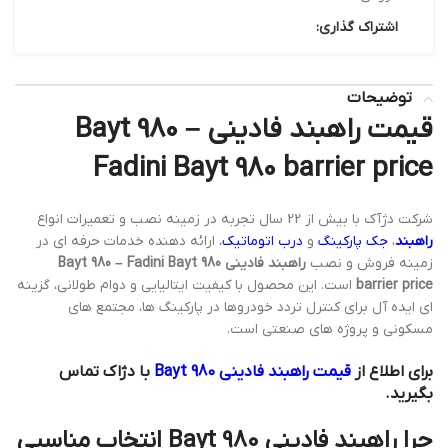
اشتراک گذاری:
توضیحات
قیمت راهبند فادینی Bayt 980 –
Fadini Bayt 980 barrier price
شرکت دژآک با بیش از 22 سال تجربه در زمینه نصب و تعمیرات انواع
راهبند
،
جک پارکینگ
و
درب اتوماتیک
، ارائه دهنده خدمات حرفه ای در
زمینه فروش و نصب
راهبند فادینی Bayt 980 – Fadini Bayt 980
barrier price
است. این محصول با کیفیت ایتالیایی و دوام طولانی، گزینه
ای ایده آل برای کنترل تردد خودروها در پارکینگ ها، مجتمع های
مسکونی و پروژه های صنعتی است.
برای اطلاع از
قیمت راهبند فادینی Bayt 980
با دژاک تماس
بگیرید.
چرا راهبند فادینی Bayt 980 انتخاب مناسبی