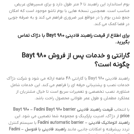
بوم استاندارد این راهبند تا 6 متر طول دارد و برای مسیرهای عریض
مناسب است. همچنین نسخه هایی با بوم تاشو موجود است که امکان
جمع شدن بوم را در مواقع غیر ضروری فراهم می کند و به صرفه جویی
در فضا کمک می کند.
برای اطلاع از قیمت راهبند فادینی Bayt 980 با دژاک تماس
بگیرید.
گارانتی و خدمات پس از فروش Bayt 980
چگونه است؟
راهبند فادینی Bayt 980 با گارانتی 48 ماهه ارائه می شود و شرکت دژآک
خدمات نصب و پشتیبانی حرفه ای را فراهم می کند. این خدمات شامل
مشاوره، نصب تخصصی و تعمیرات سریع است تا خیال مشتریان از
عملکرد مطمئن و طول عمر طولانی محصول راحت باشد.
با انتخاب
قیمت راهبند فادینی Bayt 980 – Fadini Bayt 980 barrier
price
از دژآک، امنیت پارکینگ و مجموعه شما تضمین می شود. این
راهبند اتوماتیک فادینی – Fadini automatic barrier
با سیستم کنترل
تردد پیشرفته و امکانات جانبی مانند
راهبند فادینی با فتوسل – Fadini