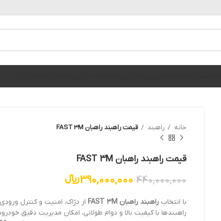
الوگ محصولات
خدمات فوریتی
فیلم پروژه ها
قطعات یدکی
خدمات ویژه
اخبار
تماس با ما
خانه
راهبند
قیمت راهبند راهبان FAST 3M
قیمت راهبند راهبان FAST 3M
390,000,000
﷼
440,000,000
با انتخاب
راهبند راهبان FAST 3M
از دژاک، امنیت و کنترل ورودی
راهبندها با کیفیت بالا و دوام طولانی، امکان مدیریت دقیق خودروه