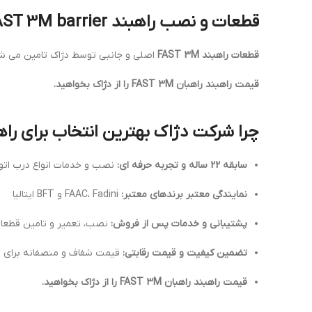
قطعات و نصب راهبند FAST 3M – FAST 3M barrier parts & installation FAST 3M barrier
قطعات راهبند FAST 3M
اصلی و جانبی توسط دژاک تامین می شو
قیمت راهبند راهبان FAST 3M را از دژاک بخواهید.
چرا شرکت دژاک بهترین انتخاب برای راهبند FAST 3M
سابقه 22 ساله و تجربه حرفه ای:
نصب و خدمات انواع درب اتوم
نمایندگی معتبر برندهای معتبر:
FAAC، Fadini و BFT ایتالیا
پشتیبانی و خدمات پس از فروش:
نصب، تعمیر و تامین قطعا
تضمین کیفیت و قیمت رقابتی:
قیمت شفاف و منصفانه برای 
قیمت راهبند راهبان FAST 3M را از دژاک بخواهید.