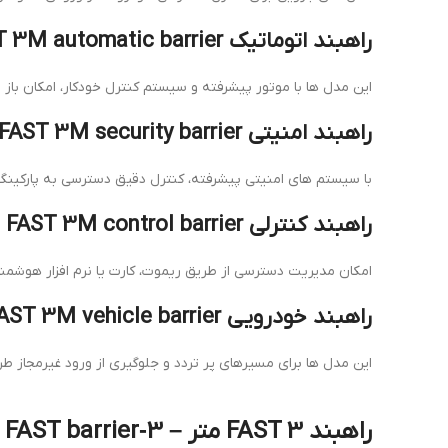
راهبند اتوماتیک FAST 3M – FAST 3M automatic barrier
این مدل ها با موتور پیشرفته و سیستم کنترل خودکار، امکان با
راهبند امنیتی FAST 3M – FAST 3M security barrier
با سیستم های امنیتی پیشرفته، کنترل دقیق دسترسی به پارکینگ
راهبند کنترلی FAST 3M – FAST 3M control barrier
امکان مدیریت دسترسی از طریق ریموت، کارت یا نرم افزار هوشم
راهبند خودرویی FAST 3M – FAST 3M vehicle barrier
این مدل ها برای مسیرهای پر تردد و جلوگیری از ورود غیرمجاز طر
راهبند FAST 3 متر – 3‑meter FAST barrier & قیمت راهبند 3 متر FAST – 3‑meter FAST barrier price