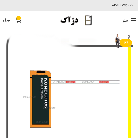
021-44756060
0
منو
0
﷼
-6%