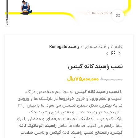
بزرگنمایی تصویر
خانه
راهبند میله ای
راهبند Konegats
نصب راهبند کانه گیتس
75,000,000
﷼
80,000,000
با
نصب راهبند کانه گیتس
توسط تیم متخصص دژآک،
امنیت و نظم ورود و خروج خودروها در پارکینگ ها و ورودی
ها به بهترین شکل ممکن تضمین می شود. ما با بیش از ۲۲
سال تجربه در زمینه نصب و تعمیر انواع راهبند، جک
پارکینگ و درب اتوماتیک، تجربه ای حرفه ای و مطمئن را برای
شما فراهم می کنیم. خدمات ما شامل
راهبند اتوماتیک کانه
گیتس
،
راهنمای نصب راهبند کانه گیتس
و تامین قطعات