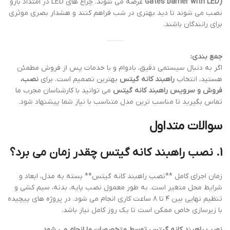
Gates barrier with LED)
عرضه می شوند. چراغ های LED در امتداد بازو
نصب می شوند تا دید بهتری در شب فراهم کنند و هشدار بصری موثری
برای رانندگان باشند.
جمع بندی:
اگر به دنبال سیستمی دقیق، بادوام و با خدمات پس از فروش مطمئن
هستید، انتخاب
راهبند کانه گیتس
بهترین تصمیم است. برای
نصب،
فروش و سرویس راهبند کانه گیتس
می توانید با کارشناسان مجرب ما
تماس بگیرید تا مناسب ترین مدل متناسب با نیاز شما پیشنهاد شود.
سوالات متداول
1. نصب راهبند کانه گیتس چقدر زمان می برد؟
زمان اجرای کامل **نصب راهبند کانه گیتس** بسته به مدل، ابعاد و
شرایط محل متغیر است. به طور معمول نصب پایه، بدنه، سیم کشی و
تنظیم نهایی بین ۴ تا ۸ ساعت کاری انجام می شود. در پروژه های پیچیده
با زیرسازی خاص ممکن است تا یک روز کامل نیاز باشد.
نصب راهبند کانه گیتس توسط متخصصان ما انجام می شود.