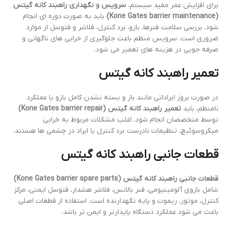
برای افزایش عمر مفید سیستم،
سرویس و نگهداری راهبند کانه گیتس
(Kone Gates barrier maintenance)
باید به صورت دوره ای انجام
شود. بررسی سلامت فنرها، بازو، برد کنترل، فلاشر و فتوسل از موارد
ضروری است. سرویس منظم باعث جلوگیری از خرابی های ناگهانی و
صرفه جویی در هزینه های تعمیر می شود.
تعمیر راهبند کانه گیتس
در صورت بروز ایراداتی مانند باز و بسته نشدن کامل بازو یا عملکرد
نامنظم، باید
تعمیر راهبند کانه گیتس (Kone Gates barrier repair)
توسط متخصصان انجام شود. اغلب مشکلات مربوط به خرابی
میکروسوئیچ، تنظیمات نادرست برد کنترل یا ایراد در چشمی ها هستند.
قطعات جانبی راهبند کانه گیتس
قطعات جانبی راهبند کانه گیتس (Kone Gates barrier spare parts)
شامل بازوی آلومینیومی، فنر بالانس، فلاشر هشدار، فتوسل ایمنی، مرکز
کنترل، موتور، ریموت و پایه نگهدارنده است. استفاده از قطعات اصلی
باعث می شود عملکرد دستگاه پایدارتر و ایمن تر باشد.