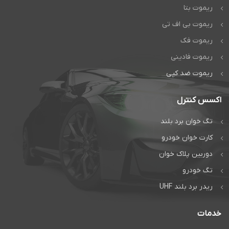
سرمایه گذاری مطمئن انجام می
ریموت بتا
+
دهید، بلکه با یک انتخاب حرفه ای،
جواب
امنیت و آرامش واقعی را تجربه
ریموت بی اف تی
خواهید کرد.
خرید راهبند کانه گیتس
با بهترین
است
قیمت از دژآک
ریموت فک
ریموت فادینی
راهبند و درب
اتوماتیک دژآک
+
جواب
ریموت ضد کپی
تماس بگیرید:
است
اکسس کنترل
تماس مستقیم
تگ خوان برد بلند
راهبند و درب
گفتگوی آنلاین:
اتوماتیک دژآک
کارت خوان خودرو
واتس‌اپ
تماس بگیرید:
دوربین پلاک خوان
تماس مستقیم
تگ خودرو
گفتگوی آنلاین:
ریدر برد بلند UHF
واتس‌اپ
خدمات