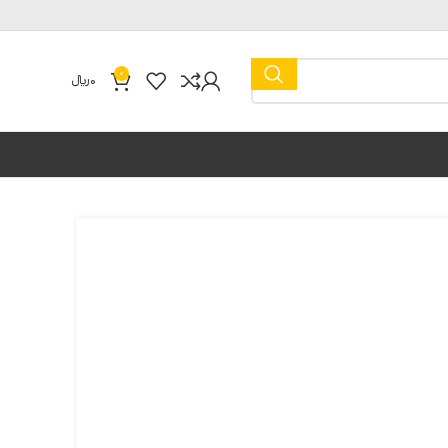
0
0
﷼