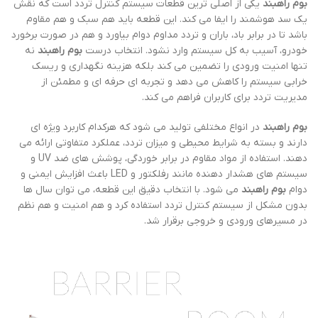
بوم راهبند
یکی از اصلی ترین قطعات سیستم کنترل تردد است که نقش
یک سد هوشمند را ایفا می کند. این قطعه باید هم سبک و هم مقاوم
باشد تا در برابر باد، باران و تردد مداوم دوام بیاورد و هم در صورت برخورد
خودرو، آسیب به کل سیستم وارد نشود. انتخاب درست
بوم راهبند
نه
تنها امنیت ورودی را تضمین می کند بلکه هزینه نگهداری و ریسک
خرابی سیستم را کاهش می دهد و تجربه ای حرفه ای و مطمئن از
مدیریت تردد برای کاربران فراهم می کند.
بوم راهبند
در انواع مختلفی تولید می شود که هرکدام کاربرد ویژه ای
دارند و بسته به شرایط محیطی و میزان تردد، عملکرد متفاوتی ارائه می
دهند. استفاده از مواد مقاوم در برابر خوردگی، پوشش های ضد UV و
سیستم های هشدار دهنده مانند رفلکتور و LED باعث افزایش ایمنی و
دوام
بوم راهبند
می شود. با انتخاب دقیق این قطعه، می توان سال ها
بدون مشکل از سیستم کنترل تردد استفاده کرد و هم امنیت و هم نظم
در مسیرهای ورودی و خروجی برقرار شد.