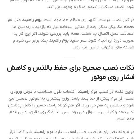
شروع می شود. اصل حرف اینه که اگر از همان اول، نصب اصولی انجام
شود، نصف مشکلات آینده اصلا به وجود نمی آید.
در کنار نصب درست، نگهداری منظم هم مهم است.
بوم راهبند
مثل هر
قطعه مکانیکی دیگر، بعد از مدتی استفاده نیاز به بازدید دارد؛ پیچ ها،
اتصالات، محل اتصال به شفت، همه باید بررسی شوند. اگر این کار به
صورت دوره ای انجام شود، عمر مفید
بوم راهبند
چند برابر می شود و
هزینه های ناگهانی از بین می رود.
نکات نصب صحیح برای حفظ بالانس و کاهش
فشار روی موتور
اولین نکته در نصب
بوم راهبند
، انتخاب طول متناسب با عرض ورودی
است. اگر بوم بیش از حد بلند باشد، وزن بیشتری به موتور تحمیل می
شود و بالانس به هم می ریزد. اگر هم کوتاه باشد، مسیر را کامل پوشش
نمی دهد و کارایی زیر سوال می رود. پس اندازه گیری دقیق، اولین قدم
مهم است.
در مرحله بعد، زاویه نصب خیلی اهمیت دارد.
بوم راهبند
باید کاملا تراز
باشد. کوچک ترین کج شدن باعث می شود یک سمت بوم سنگین تر به