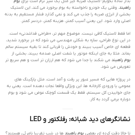
بذار ساده بگویم؛ لاستیک ضربه گیر مثل یک سپر نرم است برای
بوم
راهبند
. وقتی یک خودرو ناخواسته به بوم برخورد می کند، این لاستیک
بخشی از انرژی ضربه را جذب می کند و نمی گذارد فشار مستقیم به بدنه
اصلی وارد شود. این یعنی آسیب کمتر، هزینه کمتر، دردسر کمتر.
اما فقط لاستیک کافی نیست. موضوع مهم تر، «طراحی فداشدنی» است.
در این نوع طراحی، سازه به شکلی مهندسی می شود که در برخورد شدید،
قطعه ای خاص آسیب ببیند و خودش را قربانی کند تا بقیه سیستم سالم
بماند. مثلا به جای اینکه موتور یا شفت اصلی صدمه ببیند، بخشی از
بوم راهبند
می شکند یا جدا می شود که هم ارزان تر است و هم سریع تر
تعویض می شود.
در پروژه هایی که مسیر عبور پر رفت و آمد است، مثل پارکینگ های
عمومی یا ورودی کارخانه ها، این ویژگی واقعا نجات دهنده است. یعنی به
جای خوابیدن کل سیستم، فقط یک قسمت کوچک عوض می شود و بوم
دوباره برمی گردد به کار.
نشانگرهای دید شبانه: رفلکتور و LED
تا حالا دقت کرده ای بعضی
بوم راهبند
ها در شب تقریبا نامرئی هستند؟