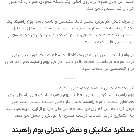
است. این مدل علاوه بر بازوی افقی، یک شبکه عمودی هم دارد که عبور
افراد را هم مسدود می کند.
از طرف دیگر، اگر عرض مسیر کاملا مشخص و ثابت باشد،
بوم راهبند یک
تکه
گزینه ساده و بسیار مقاومی محسوب می شود. این مدل به دلیل
نداشتن قسمت متحرک اضافی، استهلاک کمتری دارد و برای محیط های پر
تردد، بسیار قابل اعتماد است.
در واقع انتخاب بین این مدل ها، کاملا به سطح امنیت مورد نیاز برمی
گردد. هرچه حساسیت محیط بالاتر باشد، طراحی
بوم راهبند
هم باید جدی
تر و تخصصی تر انتخاب شود.
اگر بخواهم خیلی خلاصه و خودمانی بگویم:
بوم راهبند
تلسکوپی یعنی انعطاف،
بوم راهبند
تاشو یعنی راه حل برای
فضاهای سخت، و
بوم راهبند
فنس دار یعنی امنیت بیشتر. همه چیز
برمی گردد به این که ورودی شما چه شرایطی دارد و از این سیستم، دقیقا
چه انتظاری دارید. انتخاب درست همین جا خودش را نشان می دهد.
عملکرد مکانیکی و نقش کنترلی
بوم راهبند