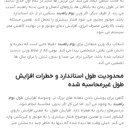
به حالت شلاقی ایجاد می کند. این لرزش ها شاید در نگاه اول جدی نباشد،
اما در طول زمان به یاتاقان ها، بازوهای اتصال و حتی بدنه راهبند آسیب
می زند. از طرف دیگر، اگر وزن
بوم راهبند
سنگین تر از حد استاندارد
باشد، موتور مجبور می شود فشار بیشتری را تحمل کند. همین مسئله
باعث بالا رفتن مصرف انرژی، افزایش دمای موتور و در نهایت کاهش عمر
سیستم می شود.
انتخاب یک وزن متعادل برای
بوم راهبند
دقیقا جایی است که تجربه و
دانش فنی نقش مشخصی پیدا می کند. بومی که از لحاظ وزنی درست
انتخاب شده باشد، حرکتی نرم، بی صدا و بدون تنش را برای سال ها
تضمین می کند.
محدودیت طول استاندارد و خطرات افزایش
طول غیرمحاسبه شده
گاهی برای پوشش دادن دهانه های بزرگ تر، وسوسه افزایش طول
بوم
راهبند
به وجود می آید. اما این کار اگر بدون محاسبه انجام شود،
دردسرهای زیادی به همراه دارد. افزایش طول، به معنی افزایش بازوی
گشتاور است و همین موضوع فشار بیشتری را به موتور و گیربکس وارد
می کند. خیلی وقت ها دیده شده که تنها به خاطر چند ده سانتی متر