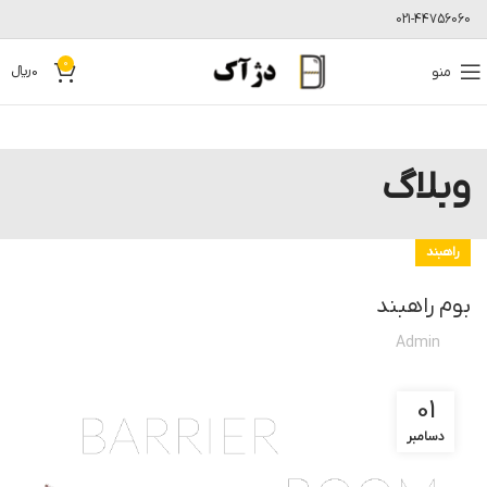
021-44756060
0
منو
0
﷼
وبلاگ
راهبند
بوم راهبند
Admin
01
دسامبر