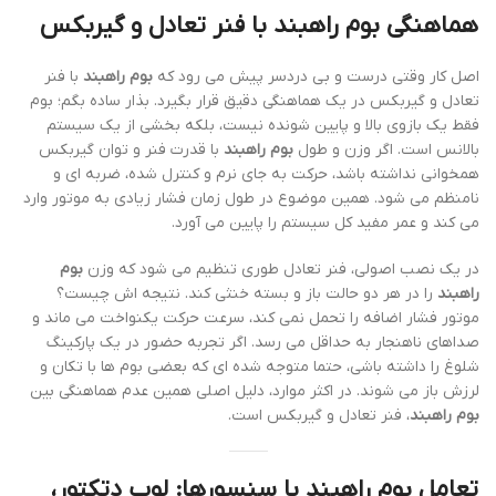
هماهنگی
بوم راهبند
با فنر تعادل و گیربکس
اصل کار وقتی درست و بی دردسر پیش می رود که
بوم راهبند
با فنر
تعادل و گیربکس در یک هماهنگی دقیق قرار بگیرد. بذار ساده بگم؛ بوم
فقط یک بازوی بالا و پایین شونده نیست، بلکه بخشی از یک سیستم
بالانس است. اگر وزن و طول
بوم راهبند
با قدرت فنر و توان گیربکس
همخوانی نداشته باشد، حرکت به جای نرم و کنترل شده، ضربه ای و
نامنظم می شود. همین موضوع در طول زمان فشار زیادی به موتور وارد
می کند و عمر مفید کل سیستم را پایین می آورد.
در یک نصب اصولی، فنر تعادل طوری تنظیم می شود که وزن
بوم
راهبند
را در هر دو حالت باز و بسته خنثی کند. نتیجه اش چیست؟
موتور فشار اضافه را تحمل نمی کند، سرعت حرکت یکنواخت می ماند و
صداهای ناهنجار به حداقل می رسد. اگر تجربه حضور در یک پارکینگ
شلوغ را داشته باشی، حتما متوجه شده ای که بعضی بوم ها با تکان و
لرزش باز می شوند. در اکثر موارد، دلیل اصلی همین عدم هماهنگی بین
بوم راهبند
، فنر تعادل و گیربکس است.
تعامل
بوم راهبند
با سنسورها: لوپ دتکتور،