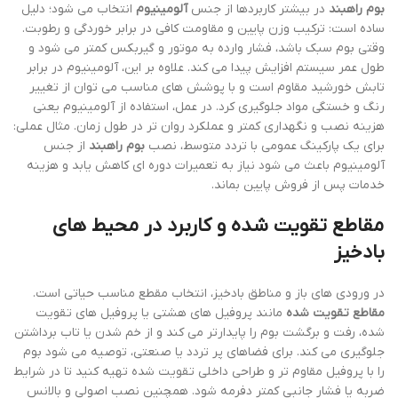
بوم راهبند
در بیشتر کاربردها از جنس
آلومینیوم
انتخاب می شود؛ دلیل
ساده است: ترکیب وزن پایین و مقاومت کافی در برابر خوردگی و رطوبت.
وقتی بوم سبک باشد، فشار وارده به موتور و گیربکس کمتر می شود و
طول عمر سیستم افزایش پیدا می کند. علاوه بر این، آلومینیوم در برابر
تابش خورشید مقاوم است و با پوشش های مناسب می توان از تغییر
رنگ و خستگی مواد جلوگیری کرد. در عمل، استفاده از آلومینیوم یعنی
هزینه نصب و نگهداری کمتر و عملکرد روان تر در طول زمان. مثال عملی:
برای یک پارکینگ عمومی با تردد متوسط، نصب
بوم راهبند
از جنس
آلومینیوم باعث می شود نیاز به تعمیرات دوره ای کاهش یابد و هزینه
خدمات پس از فروش پایین بماند.
مقاطع تقویت شده و کاربرد در محیط های
بادخیز
در ورودی های باز و مناطق بادخیز، انتخاب مقطع مناسب حیاتی است.
مقاطع تقویت شده
مانند پروفیل های هشتی یا پروفیل های تقویت
شده، رفت و برگشت بوم را پایدارتر می کند و از خم شدن یا تاب برداشتن
جلوگیری می کند. برای فضاهای پر تردد یا صنعتی، توصیه می شود بوم
را با پروفیل مقاوم تر و طراحی داخلی تقویت شده تهیه کنید تا در شرایط
ضربه یا فشار جانبی کمتر دفرمه شود. همچنین نصب اصولی و بالانس