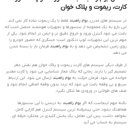
کارت، ریموت و پلاک خوان
در سیستم های مدرن،
بوم راهبند
فقط با یک ریموت ساده کار نمی کند.
این بازو به یک مجموعه از سنسورها و تجهیزات هوشمند متصل است که
باعث می شود کنترل ورود و خروج دقیق تر و ایمن تر انجام شود. یکی از
مهم ترین این تجهیزات، لوپ دتکتور است؛ حسگری که حضور خودرو را
روی زمین تشخیص می دهد و به
بوم راهبند
فرمان باز یا بسته شدن
می دهد.
از طرف دیگر، سیستم های کارت، ریموت و پلاک خوان هم نقش مغز
تصمیم گیر را دارند. زمانی که پلاک مجاز شناسایی می شود یا کارت معتبر
خوانده می شود، فرمان حرکت به
بوم راهبند
ارسال می شود. این ارتباط
سریع و بی وقفه باعث می شود که تردد بدون وقفه اضافی انجام شود و
صف های طولانی در ورودی ها شکل نگیرد.
نکته مهم اینجاست که اگر
بوم راهبند
به درستی با این سنسورها
هماهنگ نشود، حتی پیشرفته ترین سیستم کنترل هم کارایی کامل
نخواهد داشت. پس این تعامل، یک بخش کلیدی در عملکرد حرفه ای
سیستم به حساب می آید.