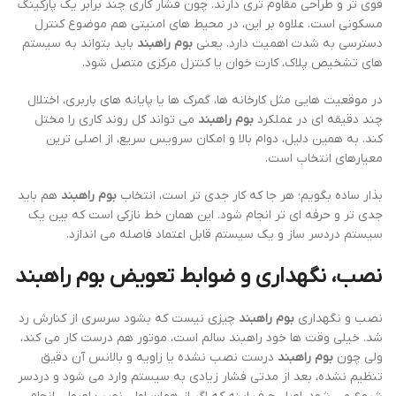
قوی تر و طراحی مقاوم تری دارند. چون فشار کاری چند برابر یک پارکینگ
مسکونی است. علاوه بر این، در محیط های امنیتی هم موضوع کنترل
دسترسی به شدت اهمیت دارد. یعنی
بوم راهبند
باید بتواند به سیستم
های تشخیص پلاک، کارت خوان یا کنترل مرکزی متصل شود.
در موقعیت هایی مثل کارخانه ها، گمرک ها یا پایانه های باربری، اختلال
چند دقیقه ای در عملکرد
بوم راهبند
می تواند کل روند کاری را مختل
کند. به همین دلیل، دوام بالا و امکان سرویس سریع، از اصلی ترین
معیارهای انتخاب است.
بذار ساده بگویم؛ هر جا که کار جدی تر است، انتخاب
بوم راهبند
هم باید
جدی تر و حرفه ای تر انجام شود. این همان خط نازکی است که بین یک
سیستم دردسر ساز و یک سیستم قابل اعتماد فاصله می اندازد.
نصب، نگهداری و ضوابط تعویض
بوم راهبند
نصب و نگهداری
بوم راهبند
چیزی نیست که بشود سرسری از کنارش رد
شد. خیلی وقت ها خود راهبند سالم است، موتور هم درست کار می کند،
ولی چون
بوم راهبند
درست نصب نشده یا زاویه و بالانس آن دقیق
تنظیم نشده، بعد از مدتی فشار زیادی به سیستم وارد می شود و دردسر