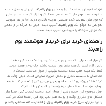
هزینه تعویض بسته به نوع و جنس
بوم راهبند
، طول آن و محل نصب
متفاوت است. بوم های آلومینیومی سبک تر و ارزان تر هستند، در حالی
که بوم های تقویت شده صنعتی هزینه بالاتری دارند. اما در هر صورت،
تعویض به موقع یک
بوم راهبند
آسیب دیده، خیلی به صرفه تر از تعمیر
یک موتور سوخته یا گیربکس آسیب دیده است.
راهنمای خرید برای خریدار هوشمند
بوم
راهبند
اگر قرار است برای یک مسیر ورودی یا خروجی، انتخاب دقیقی داشته
باشی، لازم است نگاهت فقط روی قیمت نباشد. یک
بوم راهبند
خوب،
فقط یک میله افقی ساده نیست؛ ترکیبی از طول مناسب، استحکام،
هماهنگی با سیستم کنترل و تحمل شرایط محیطی است. خیلی وقت ها
دیده شده پروژه ای که با عجله و بدون بررسی شروع شده، چند ماه بعد
دوباره هزینه کرده تا همان
بوم راهبند
را تعویض یا اصلاح کند.
اصل موضوع این است: وقتی از همان ابتدا درست انتخاب کنی، بعدا برای
مشکل های تکراری وقت و پولت هدر نمی رود. این راهنما کمک می کند
با دید بازتری سراغ خرید
بوم راهبند
بروی و انتخابت، هم منطقی باشد و