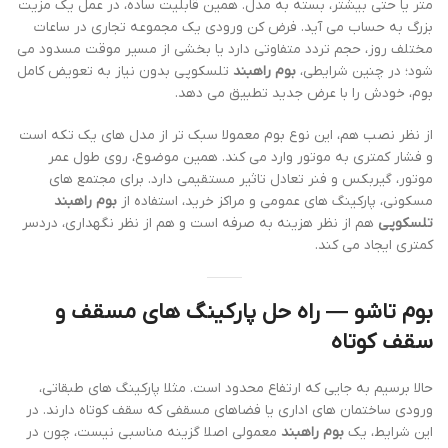
متر یا حتی بیشتر، بسته به مدل. همین قابلیت ساده، در عمل یک مزیت
بزرگ به حساب می آید. فرض کن ورودی یک مجموعه تجاری در ساعات
مختلف روز، حجم تردد متفاوتی دارد یا بخشی از مسیر موقت مسدود می
شود؛ در چنین شرایطی،
بوم راهبند
تلسکوپی بدون نیاز به تعویض کامل
بوم، خودش را با عرض جدید تطبیق می دهد.
از نظر نصب هم، این نوع بوم معمولا سبک تر از مدل های یک تکه است
و فشار کمتری به موتور وارد می کند. همین موضوع، روی طول عمر
موتور، گیربکس و فنر تعادل تاثیر مستقیمی دارد. برای مجتمع های
مسکونی، پارکینگ های عمومی و مراکز خرید، استفاده از
بوم راهبند
تلسکوپی
هم از نظر هزینه به صرفه است و هم از نظر نگهداری، دردسر
کمتری ایجاد می کند.
بوم تاشو
— راه حل پارکینگ های مسقف و
سقف کوتاه
حالا برسیم به جایی که ارتفاع محدود است. مثلا پارکینگ های طبقاتی،
ورودی ساختمان های اداری یا فضاهای مسقفی که سقف کوتاه دارند. در
این شرایط، یک
بوم راهبند
معمولی اصلا گزینه مناسبی نیست، چون در