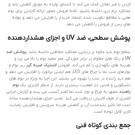
کردن با فنر تعادل کمک می کند تا گشتاور وارده به موتور کاهش یابد و
عملکرد نرم تری داشته باشیم. نکته فروش محور: ارائه گارانتی برای بوم
هایی با مقاطع تقویت شده، اعتماد خریدار را افزایش می دهد و بهانه
های پس از فروش را کاهش می دهد.
پوشش سطحی، ضد UV و اجزای هشداردهنده
سطح بوم باید علاوه بر زیبایی، عملکرد حفاظتی داشته باشد.
پوشش ضد
UV
و رنگ های مقاوم در برابر خوردگی، عمر مفید بوم را بالا می برد و
هزینه های نگهداری را کم می کند. افزودن
لاستیک ضربه گیر
زیر بوم و
نوارهای شب نما یا چراغ های LED، هم ایمنی برخورد را افزایش می دهد و
هم دید راننده در شب را بهبود می بخشد. این اجزا به ویژه در بوم های
تلسکوپی و فنس دار اهمیت بیشتری دارند. از منظر کاربری، یک
بوم
راهبند
مجهز به چراغ و نوار شب نما کمتر آسیب می بیند و گزارش خرابی
کمتری از طرف کاربران دریافت می کند. نصب اجزای هشداردهنده ساده
است اما تاثیر بلندمدت آن بر کاهش هزینه سرویس و افزایش رضایت
کاربر قابل توجه است.
جمع بندی کوتاه فنی