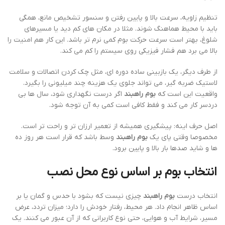
تنظیم زاویه، سرعت بالا و پایین رفتن و سنسور تشخیص مانع، همگی
باید با محیط هماهنگ شوند. مثلا در مکان های کم دید یا مسیرهای
شلوغ، بهتر است سرعت حرکت بوم کمی نرم تر باشد. این کار هم امنیت را
بالا می برد هم فشار فیزیکی روی سیستم را کم می کند.
از طرف دیگر، یک بازبینی ساده دوره ای، مثل چک کردن اتصالات و سلامت
لاستیک ضربه گیر، می تواند جلوی یک هزینه چند میلیونی را بگیرد.
واقعیت این است که
بوم راهبند
اگر درست نگهداری شود، سال ها بی
دردسر کار می کند و فقط کافی است کمی به آن توجه شود.
اصل حرف اینه: پیشگیری همیشه از تعمیر ارزان تر و راحت تر است.
مخصوصا وقتی پای یک
بوم راهبند
وسط باشد که قرار است هر روز ده
ها و شاید صدها بار بالا و پایین برود.
انتخاب بوم بر اساس نوع محل نصب
انتخاب درست
بوم راهبند
چیزی نیست که بشود با حدس و گمان یا بر
اساس ظاهر انجام داد. هر محیط، رفتار خودش را دارد؛ میزان تردد، عرض
مسیر، شرایط آب و هوایی، حتی نوع کاربرانی که از آن عبور می کنند. یک