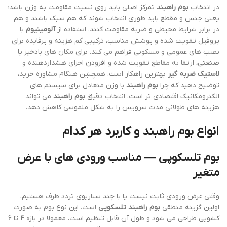
در انتخاب
بوم راهبند
تمرکز اصلی باید روی نسبت مقاومت به وزن باشد؛
یعنی جنس و مقطع باید طوری انتخاب شوند که هم سبک باشند و هم
در برابر شرایط محیطی و ضربه مقاومت کنند. استفاده از
آلومینیوم
با
پروفیل تقویت شده و پوشش مناسب، ترکیبی کم هزینه و پرفایده برای
نصب های عمومی و مسکونی فراهم می کند. برای مکان های بادخیز یا
صنعتی، ارتقا به مقاطع تقویت شده و افزودن اجزای هشداردهنده و
لاستیک ضربه گیر
بهترین راهکار است. همچنین هنگام مشاوره خرید،
توضیح دهید که چرا
بوم راهبند
با وزن متعادل برای سیستم های
الکترومکانیک اقتصادی تر است. انتخاب دقیق
بوم راهبند
می تواند
هزینه های طولانی مدت سرویس را به شکل ملموسی کاهش دهد.
انواع
بوم راهبند
و کاربرد هر کدام
بوم تلسکوپی
— مناسب ورودی های با عرض
متغیر
وقتی عرض ورودی ثابت نیست یا با چند سناریوی تردد طرف هستیم،
اولین گزینه منطقی
بوم راهبند تلسکوپی
است. این نوع بوم به صورت
کشویی طراحی می شود و طول آن قابل تنظیم است، معمولا در بازه 4 تا 6