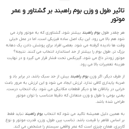
تاثیر طول و وزن
بوم راهبند
بر گشتاور و عمر
موتور
هر چقدر طول
بوم راهبند
بیشتر شود، گشتاوری که به موتور وارد می
شود هم بالا می رود. این یک اصل ساده فیزیکی است، اما در عمل خیلی
وقت ها نادیده گرفته می شود. بعضی افراد برای پوشش دادن یک دهانه
بزرگ تر، طول بوم را بیشتر از حد استاندارد انتخاب می کنند. نتیجه؟
موتور زودتر داغ می شود، گیربکس تحت فشار قرار می گیرد و در نهایت
هزینه تعمیرات بالا می رود.
از طرف دیگر، اگر وزن
بوم راهبند
بیش از حد سبک باشد، در برابر باد و
ضربه پایداری کافی ندارد. لرزش ایجاد می شود و این لرزش به مرور باعث
خرابی در یاتاقان ها و دیگر قطعات مکانیکی می شود. یک انتخاب درست،
یعنی بومی با طول و وزن متعادل که دقیقا متناسب با توان موتور
طراحی شده باشد.
به همین دلیل همیشه تاکید می شود که انتخاب
بوم راهبند
نباید فقط
بر اساس ظاهر یا قیمت باشد. تناسب بین طول، وزن، قدرت موتور و نوع
کاربری، همان چیزی است که عمر واقعی سیستم را مشخص می کند.