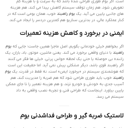
است. اگر بوم طوری طراحی شده باشد که به سرعت و با هزینه کم
تعویض شود، هم زمان توقف سیستم کاهش پیدا می کند، هم هزینه
های جانبی پایین می آید. یک
بوم راهبند
خوب، همان بومی است که در
کنار عملکرد عالی، در بدترین سناریو هم کمترین دردسر را ایجاد می کند.
ایمنی در برخورد و کاهش هزینه تعمیرات
اگر بخواهم خیلی خودمانی بگویم، اصل ماجرا همین جاست؛ جایی که
بوم
راهبند
با دنیای واقعی برخورد می کند. یعنی ماشین، موتور، باد، باران، یک
راننده بی حوصله یا حتی یک لحظه حواس پرتی. خیلی ها فکر می کنند
اگر راهبند قوی باشد، دیگر مشکلی پیش نمی آید. اما حقیقت این است
که هوشمندی سیستم در «برخورد ایمن» است، نه فقط در قدرت. یک
بوم
راهبند
خوب باید طوری طراحی شود که هم ضربه را مدیریت کند، هم
آسیب جدی به خودش و خودرو نزند، و هم هزینه تعمیر را تا جای ممکن
پایین بیاورد. اینجاست که طراحی فنی و تجربه نصب واقعی به داد
سیستم می رسد.
لاستیک ضربه گیر و طراحی فداشدنی بوم