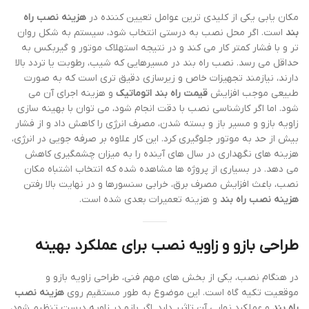
مکان یابی یکی از کلیدی ترین عوامل تعیین کننده در
هزینه نصب راه
بند
است. اگر محل نصب به درستی انتخاب شود، سیستم به شکل روان
تر و با فشار کمتر کار می کند و در نتیجه استهلاک موتور و گیربکس به
حداقل می رسد. نصب راه بند در مسیرهایی که شیب، رطوبت یا تردد بالا
دارند، نیازمند تجهیزات خاص و زیرسازی دقیق تری است که به صورت
طبیعی موجب افزایش
قیمت راه بند اتوماتیک
و هزینه اجرای آن می
شود. اما اگر کارشناسی نصب با دقت انجام شود، می توان با بهینه سازی
زاویه بازو و مسیر باز و بسته شدن، مصرف انرژی را کاهش داد و از فشار
بیش از حد به موتور جلوگیری کرد. این کار علاوه بر صرفه جویی در انرژی،
هزینه های نگهداری در سال های آینده را به میزان چشمگیری کاهش
می دهد. در بسیاری از پروژه ها مشاهده شده که انتخاب اشتباه مکان
نصب، باعث افزایش مصرف برق، خرابی سنسورها و در نهایت بالا رفتن
هزینه نصب راه بند
و هزینه تعمیرات بعدی شده است.
طراحی بازو و زاویه نصب برای عملکرد بهینه
در هنگام نصب، یکی از بخش های مهم فنی، طراحی زاویه بازو و
موقعیت تکیه گاه است. این موضوع به طور مستقیم روی
هزینه نصب
راه بند
و عملکرد نهایی آن تاثیر دارد. اگر بازو در زاویه درست تنظیم شود،