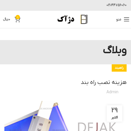
021-44756060
0
منو
0
﷼
وبلاگ
راهبند
هزینه نصب راه بند
Admin
29
اکتبر