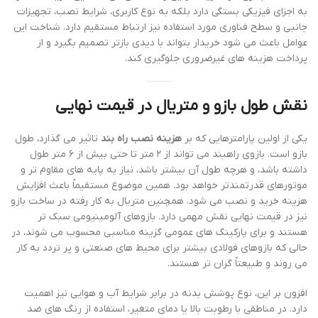
به اجزای فیزیکی بستگی دارد بلکه به نوع کاربری، شرایط نصب، تجهیزات
جانبی و سطح فناوری مورد استفاده نیز ارتباط مستقیم دارد. شناخت این
عوامل باعث می شود خریدار بتواند با دیدی بازتر تصمیم بگیرد و از
پرداخت هزینه های غیرضروری جلوگیری کند.
نقش طول بازو و متریال در قیمت نهایی
یکی از اولین پارامترهایی که بر
هزینه نصب راه بند
تاثیر می گذارد، طول
بازو است. بازوی راهبند می تواند از ۲ متر تا حتی بیش از ۶ متر طول
داشته باشد، و هرچه طول آن بیشتر باشد، نیاز به پایه های مقاوم تر و
موتورهای قدرتمندتر خواهد بود. همین موضوع مستقیماً باعث افزایش
هزینه خرید و نصب می شود. همچنین متریال به کار رفته در ساخت بازو
نیز در قیمت نهایی نقش مهمی دارد. بازوهای آلومینیومی سبک تر
هستند و برای پارکینگ های عمومی گزینه مناسبی محسوب می شوند، در
حالی که بازوهای فولادی بیشتر برای محیط های صنعتی و پر تردد به کار
می روند و طبیعتاً گران تر هستند.
افزون بر این، نوع پوشش بدنه در برابر شرایط آب و هوایی نیز اهمیت
دارد. در مناطقی با رطوبت بالا یا دمای متغیر، استفاده از رنگ های ضد