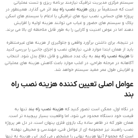
سیستم مرکزی مدیریت ترافیک نیازمند برنامه ریزی و تست عملیاتی
است که مستقیماً بر روی
هزینه نصب راه بند
اثر می گذارد. همینطور در
پروژه های حساس، نصب نیزه های ترافیکی یا ادغام با سیستم های اسکن
پلاک و سیستم های حضور و غیاب می توانند هزینه اولیه را افزایش
دهند اما در عوض امنیت و کارایی را به طور قابل ملاحظه ای بالا می برند.
در نتیجه، برای داشتن برآورد واقعی و جلوگیری از هزینه های غیرمنتظره
باید از همان ابتدا موارد فنی، نیازهای نصب و اجزای جانبی را بررسی کنید
تا
هزینه نصب راه بند
به یک عدد منطقی و قابل دفاع بدل شود. انتخاب
آگاهانه در مرحله طراحی، در اغلب موارد باعث کاهش هزینه های عملیاتی
و افزایش طول عمر مفید سیستم خواهد شد.
عوامل اصلی تعیین کننده
هزینه نصب راه
بند
در نگاه اول، ممکن است تصور کنید که
هزینه نصب راه بند
تنها به
قیمت خود دستگاه محدود می شود، اما واقعیت بسیار پیچیده تر است.
همان طور که در ظاهر ساده یک بازوی فلزی پنهان است، در دل هر پروژه
نصب راهبند نیز مجموعه ای از عوامل فنی، مهندسی و محیطی نهفته
است که مجموع آنها هزینه نهایی را مشخص می کند. این هزینه نه تنها