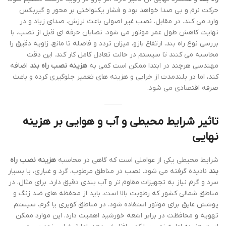
حرکت نرم و بی صدا خواهد بود و فشار یکنواختی بر محور و گیربکس
وارد می کند. در مقابل، نصب غیر اصولی باعث لرزش، صدای زیاد و در
نهایت کاهش طول عمر موتور می شود. نصابان حرفه ای قبل از نصب، با
بررسی نوع راه بند، ارتفاع بازو، میزان تردد و فاصله تا مانع، زاویه دقیق را
محاسبه می کنند تا سیستم در حالت تعادل کامل کار کند. این دقت
مهندسی هرچند در ابتدا ممکن است کمی به
هزینه نصب راه بند
اضافه
کند، اما در بلندمدت از خرابی و هزینه های تعمیر جلوگیری کرده و باعث
صرفه اقتصادی می شود.
تاثیر شرایط محیطی و آب و هوایی بر هزینه
نهایی
شرایط محیطی یکی از عواملی است که گاهی در محاسبه
هزینه نصب راه
بند
نادیده گرفته می شود. نصب در مناطق مرطوب، گرد و غباری، یا بسیار
سرد و گرم نیاز به تجهیزات مقاوم تر و آب بندی دقیق دارد. برای مثال، در
مناطق شمالی کشور که رطوبت بالا است، باید از محفظه های ضد زنگ و
پوشش عایق برای موتور استفاده شود. در مناطق کویری یا گرم، سیستم
تهویه و محافظت در برابر اشعه خورشید اهمیت دارد. این موارد ممکن