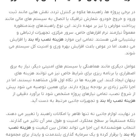
در برخی پروژه ها، راهبندها علاوه بر کنترل تردد، نقش هایی مانند ثبت
ورود و خروج خودرو، شمارش ترافیک یا اتصال به سیستم های مالی مانند
پرداخت عوارض را نیز بر عهده دارند. این نوع راهبندهای چندمنظوره
معمولاً نیازمند نرم افزارهای خاص، سرور مرکزی، تجهیزات ارتباطی و
پشتیبانی فنی هستند. تمامی این موارد
هزینه نصب راه بند
را افزایش
می دهند، اما در عوض باعث افزایش بهره وری و امنیت کل سیستم می
شوند.
عوامل دیگری مانند هماهنگی با سیستم های امنیتی دیگر، نیاز به برق
اضطراری یا برنامه ریزی برای شرایط خاص نیز می توانند هزینه های
پنهان ایجاد کنند. این هزینه ها در نگاه اول قابل مشاهده نیستند، اما در
اجرا تاثیر زیادی بر بودجه پروژه دارند. برای همین توصیه می شود پیش
از شروع نصب، تمامی نیازهای پروژه مشخص شود تا برآورد دقیقی از
هزینه نصب راه بند
و تجهیزات جانبی مرتبط به دست آید.
در نهایت، لوازم جانبی نه تنها ظاهر یا امکانات راهبند را تغییر می دهند،
بلکه مستقیماً بر سطح عملکرد، امنیت و طول عمر آن تاثیر می گذارند.
انتخاب هوشمندانه این اجزا می تواند تعادل بین کیفیت و
هزینه نصب
راه بند
را برقرار کرده و یک سرمایه گذاری بلندمدت و پایدار برای مجموعه