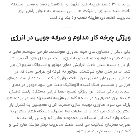
تواند تا 30 درصد هزینه های نگهداری را کاهش دهد و همین مسئله
باعث شده بسیاری از شرکت ها از این سیستم به عنوان راهی برای
مدیریت اقتصادی
هزینه نصب راه بند
یاد کنند.
ویژگی چرخه کار مداوم و صرفه جویی در انرژی
یکی دیگر از دستاوردهای مهم فناوری هوشمند، طراحی سیستم هایی با
چرخه کاری مداوم و مصرف بهینه انرژی است. در مدل های قدیمی، هر
بار باز و بسته شدن باعث افزایش دمای موتور و استهلاک سریع آن می
شد، اما در مدل های هوشمند، موتور به گونه ای طراحی شده که در
طولانی ترین زمان ممکن بدون افت توان کار کند. استفاده از سنسورهای
حرارتی و سیستم خنک کننده اتوماتیک باعث می شود موتور در دمای
استاندارد باقی بماند. این ویژگی ضمن حفظ کارایی دستگاه، باعث کاهش
هزینه برق مصرفی و در نتیجه کاهش
هزینه نصب راه بند
در پروژه های
بزرگ می شود. فناوری بهینه سازی مصرف انرژی همچنین به کنترل بار
الکتریکی کمک می کند تا در ساعات اوج مصرف، دستگاه فشار کمتری به
شبکه وارد کند. این مسئله در مجموعه هایی که چندین راه بند به
صورت همزمان فعالیت می کنند، باعث مدیریت بهتر هزینه های کلی و
کاهش بار سیستم برق می شود.