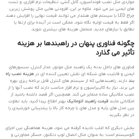
مواردی مثل نصب فونداسیون، کابل کشی، تنظیمات نرم افزاری، و تست
های ایمنی نیز می شود. علاوه بر این، افزودنی هایی مثل پوشش زیرین،
چراغ LED یا سیستم های هشدار می توانند قیمت نهایی را افزایش دهند.
اگر فقط به قیمت اولیه نگاه شود، ممکن است در آینده برای ارتقا یا
تطابق با نیازهای جدید، متحمل هزینه های بیشتری شوید.
چگونه فناوری پنهان در راهبندها بر هزینه
تأثیر می گذارد
فناوری های داخل بدنه یک راهبند مثل موتور، مدار کنترل، سنسورهای
ایمنی و قابلیت های شبکه ای نقش تعیین کننده ای در
هزینه نصب راه
بند
دارند. راهبندهایی که از سیستم های کنترل قابل برنامه ریزی بهره
می برند، نیاز به کالیبراسیون و نرم افزار مناسب دارند که نصب آنها را از
نصب مکانیکی ساده متمایز می کند. همچنین اگر قصد داشته باشید از
امکاناتی مانند
قیمت راهبند اتوماتیک
بهتر اطلاع پیدا کنید، باید تفاوت
بین مدل های پایه و مدل های با چرخه کار بالا یا پشتیبانی خورشیدی را
در نظر بگیرید.
بخش دیگری که اغلب نادیده گرفته می شود، هزینه هماهنگی بین اجزای
اکوسیستم است؛ به عنوان مثال اتصال لوپ دتکتور، حسگر مجاورتی و