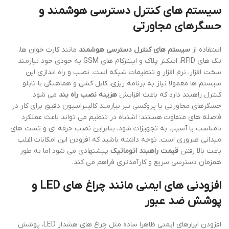
سیستم های کنترل دسترسی هوشمند و
حسگرهای مجاورتی
استفاده از
سیستم های کنترل دسترسی هوشمند
مانند کارت خوان ها،
تگ های RFID، اسکنر پلاک و اینترکام های GSM به خودی خود نیازمند
سخت افزار، نرم افزار و تنظیمات شبکه است. نصب و راه اندازی این
سیستم ها معمولا نیاز به برنامه ریزی، کابل کشی و هماهنگی با تابلو
کنترل راهبند دارد که باعث افزایش
هزینه نصب راه بند
می شود.
حسگرهای مجاورتی یا پروکسی نیز نیازمند کالیبراسیون دقیق برای کار در
فاصله های متفاوت هستند؛ اشتباه در تنظیم می تواند باعث عملکرد
نامناسب یا آسیب به تجهیزات شود، بنابراین نصب حرفه ای و تست های
میدانی ضروری است. توجه داشته باشید که افزودن این امکانات اغلب
باعث بالا رفتن
قیمت راهبند اتوماتیک
پیشنهادی می شود اما به طور
همزمان دسترسی سریع و کارآمدتری فراهم می کند.
افزودنی های ایمنی مانند چراغ های LED و
پوشش ضد عبور
افزودن ابزارهای ایمنی ظاهرا ساده مثل چراغ های هشدار LED، پوشش