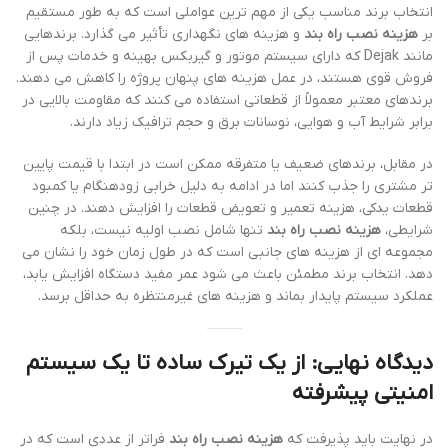
انتخاب برند مناسب یکی از مهم ترین عواملی است که به طور مستقیم
بر
هزینه نصب راه بند
و هزینه های نگهداری تأثیر می گذارد. برندهایی
مانند Dejak که دارای سیستم موتور و گیربکس بهینه و خدمات پس از
فروش قوی هستند، در عمل هزینه های پنهان پروژه را کاهش می دهند.
برندهای معتبر معمولاً از قطعاتی استفاده می کنند که مقاومت بالایی در
برابر شرایط آب و هوایی، نوسانات برق و حجم ترافیک زیاد دارند.
در مقابل، برندهای ضعیف یا متفرقه ممکن است در ابتدا با قیمت پایین
تر مشتری را جذب کنند اما در ادامه به دلیل خرابی زودهنگام یا کمبود
قطعات یدکی، هزینه تعمیر و تعویض قطعات را افزایش دهند. در چنین
شرایطی،
هزینه نصب راه بند
تنها شامل نصب اولیه نیست، بلکه
مجموعه ای از هزینه های جانبی است که در طول زمان خود را نشان می
دهد. انتخاب برند مطمئن باعث می شود عمر مفید دستگاه افزایش یابد،
عملکرد سیستم پایدار بماند و هزینه های غیرمنتظره به حداقل برسد.
دیدگاه نهایی: از یک تیرک ساده تا یک سیستم
امنیتی پیشرفته
در نهایت باید پذیرفت که
هزینه نصب راه بند
فراتر از عددی است که در