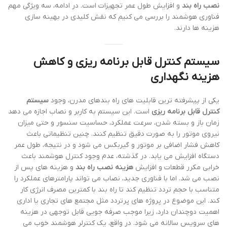
نصب راه بند
و افزایش طول عمر تجهیزات است. در ادامه، سه ویژگی مهم
فناوری هوشمند را بررسی می کنیم که نقش کلیدی در بهینه سازی
هزینه ها دارند.
سیستم کنترل قابل برنامه ریزی و کاهش
هزینه نگهداری
یکی از پیشرفته ترین قابلیت های راه بندهای مدرن، وجود
سیستم
کنترل قابل برنامه ریزی
است. این سیستم به کاربر و نصاب اجازه می دهد
زمان باز و بسته شدن، سرعت عملکرد، حساسیت سنسور و حتی میزان
نیروی موتور را به صورت دقیق تنظیم کنند. چنین تنظیماتی باعث
کاهش فشار اضافی بر موتور و گیربکس می شود و در نتیجه، طول عمر
دستگاه افزایش می یابد. در گذشته، عدم وجود کنترل هوشمند باعث
خرابی مکرر قطعات و افزایش
هزینه نصب راه بند
و هزینه های پس از
نصب می شد. اما با فناوری جدید، نصاب می تواند پارامترهای عملکرد را
متناسب با حجم تردد تنظیم کند تا راه بند با کمترین مصرف انرژی کار
کند. این موضوع در پروژه های پرتردد مثل مجتمع های تجاری یا اداری
اهمیت دوچندان دارد، زیرا موجب صرفه جویی قابل توجهی در هزینه
های سرویس سالانه می شود. در واقع، یک کنترلر هوشمند خوب می