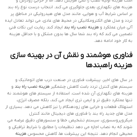
است هزینه اولیه نصب را کمی افزایش دهد، اما از خرابی زودرس و
هزینه های نگهداری بعدی جلوگیری می کند. انتخاب درست نوع راه بند
بر اساس شرایط آب و هوایی، مانند مدل های هیدرولیکی در مناطق پر
تردد و مدل های الکترومکانیکی در محیط های عادی، می تواند تعادل ایده
آلی میان عملکرد و
هزینه نصب راه بند
ایجاد کند. رعایت این نکات فنی
تضمین می کند که راه بند شما سال ها بدون مشکل و با حداقل هزینه
به کار خود ادامه دهد.
فناوری هوشمند و نقش آن در بهینه سازی
هزینه راهبندها
در سال های اخیر، پیشرفت فناوری در صنعت درب های اتوماتیک و
سیستم های کنترل تردد باعث کاهش چشمگیر
هزینه نصب راه بند
و
هزینه های نگهداری آن شده است. استفاده از سیستم های هوشمند نه
تنها عملکرد دقیق تر و ایمن تری ایجاد می کند، بلکه مصرف انرژی،
استهلاک قطعات و خرابی های زودهنگام را نیز کاهش می دهد. بسیاری از
مدل های جدید راه بند با فناوری های دیجیتال مانند کنترل
میکروپروسسوری، سیستم تشخیص خطا و سنسورهای دقیق عرضه می
شوند که به نصاب اجازه می دهد تنظیمات را مطابق با شرایط ترافیکی و
محیطی انجام دهد. نتیجه این پیشرفت ها، کاهش محسوس
هزینه