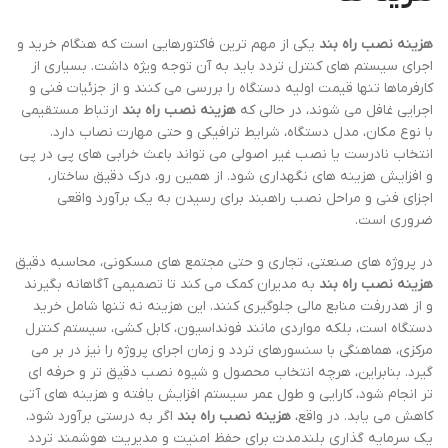
هزینه نصب راه بند
یکی از مهم ترین فاکتورهایی است که هنگام خرید و
اجرای سیستم های کنترل تردد باید به آن توجه ویژه داشت. بسیاری از
کارفرماها تنها قیمت اولیه دستگاه را بررسی می کنند و از جزئیات فنی و
اجرایی غافل می شوند، در حالی که
هزینه نصب راه بند
ارتباط مستقیمی
با نوع مکان، مدل دستگاه، شرایط ترافیکی و حتی مهارت نصاب دارد.
انتخاب نادرست یا نصب غیر اصولی می تواند باعث خرابی های پی در پی
و افزایش هزینه های نگهداری شود. از همین رو، درک دقیق ساختار،
اجزای فنی و مراحل نصب راهبند برای رسیدن به یک برآورد واقعی
ضروری است.
در پروژه های صنعتی، تجاری و حتی مجتمع های مسکونی، محاسبه دقیق
هزینه نصب راه بند
به مدیران کمک می کند تا تصمیمی آگاهانه بگیرند
و از هدررفت منابع مالی جلوگیری کنند. این هزینه نه تنها شامل خرید
دستگاه است، بلکه مواردی مانند فونداسیون، کابل کشی، سیستم کنترل
مرکزی، هماهنگی با سنسورهای تردد و زمان اجرای پروژه را نیز در بر می
گیرد. بنابراین، هرچه انتخاب محصول و شیوه نصب دقیق تر و حرفه ای
تر انجام شود، کارایی و طول عمر سیستم افزایش یافته و هزینه های آتی
کاهش می یابد. در واقع،
هزینه نصب راه بند
اگر به درستی برآورد شود،
یک سرمایه گذاری بلندمدت برای حفظ امنیت و مدیریت هوشمند تردد