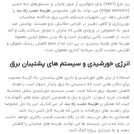
زیر بازو (skirt) برای جلوگیری از عبور عابران، و سنسورهای لبه ایمنی
(edge sensors) می تواند به طرز محسوسی
هزینه نصب راه بند
را
افزایش دهد. این تجهیزات مستلزم تامین برق جداگانه، محاسبات
نورپردازی، و گاهی تغییر در طراحی مکانیکی بازو هستند. پوشش ضد
عبور به خصوص در ورودی هایی که عابران یا موتور سیکلت رفت و آمد
دارند، از اهمیت بالایی برخوردار است و بالا بردن سطح ایمنی معمولا
هزینه های اولیه بیشتری در پی دارد اما از لحاظ کاهش ریسک حقوقی و
افزایش رضایت کاربر، سرمایه گذاری معقولی است.
انرژی خورشیدی و سیستم های پشتیبان برق
استفاده از پنل های خورشیدی و باتری های پشتیبان یک گزینه محبوب
برای مکان هایی است که دسترسی به برق پایدار دشوار است یا هدف
کاهش مصرف برق شبکه است. نصب سیستم خورشیدی شامل محاسبه
ظرفیت، خرید اینورتر، باتری و پنل و همچنین اجرای سازه های نگهدارنده
است که همگی بر
هزینه نصب راه بند
اثر می گذارند. این راه حل خصوصا
برای راهبند های دورافتاده یا جایی که هزینه کابل کشی زیاد باشد
اقتصادی به نظر می رسد، اما در نگاه نخست قیمت بالاتری خواهد داشت.
در بلند مدت این سیستم ها می توانند هزینه های عملیاتی را کاهش
دهند و به پایداری پروژه کمک کنند.