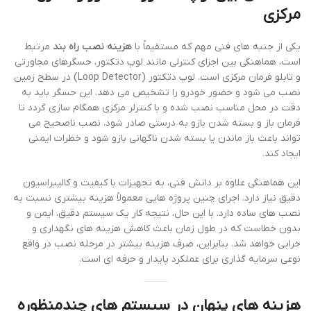
مرکزی
یکی از جنبه های فنی مهم که مستقیماً با
هزینه نصب راه بند
مرتبط
است، هماهنگی بین اجزای کنترلی مانند لوپ دتکتور، حسگرهای مجاورتی
و تابلو فرمان مرکزی است. لوپ دتکتور (Loop Detector) در سطح زمین
نصب می شود و حضور خودرو را تشخیص می دهد. این حسگر باید به
دقت در محل مناسب نصب شده و با کنترلر مرکزی همگام سازی گردد تا
فرمان باز و بسته شدن بازو به درستی صادر شود. نصب ناصحیح می
تواند باعث باز ماندن یا بسته شدن ناگهانی بازو شود و خطرات ایمنی
ایجاد کند.
این هماهنگی علاوه بر دانش فنی، به تجهیزات با کیفیت و کالیبراسیون
دقیق نیاز دارد. اجرای چنین پروژه هایی معمولاً هزینه بیشتری نسبت به
نصب های ساده دارد. با این حال، نتیجه کار یک سیستم دقیق، ایمن و
بدون خطاست که در طول زمان باعث کاهش هزینه های نگهداری و
خرابی خواهد شد. بنابراین، صرف هزینه بیشتر در مرحله نصب در واقع
نوعی سرمایه گذاری برای عملکرد پایدار و حرفه ای است.
هزینه های پنهان در سیستم های چندمنظوره