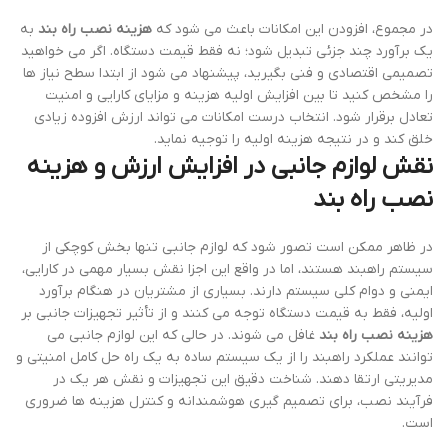
در مجموع، افزودن این امکانات باعث می شود که
هزینه نصب راه بند
به
یک برآورد چند جزئی تبدیل شود؛ نه فقط قیمت دستگاه. اگر می خواهید
تصمیمی اقتصادی و فنی بگیرید، پیشنهاد می شود از ابتدا سطح نیاز ها
را مشخص کنید تا بین افزایش اولیه هزینه و مزایای کارایی و امنیت
تعادل برقرار شود. انتخاب درست امکانات می تواند ارزش افزوده زیادی
خلق کند و در نتیجه هزینه اولیه را توجیه نماید.
نقش لوازم جانبی در افزایش ارزش و
هزینه
نصب راه بند
در ظاهر ممکن است تصور شود که لوازم جانبی تنها بخش کوچکی از
سیستم راهبند هستند، اما در واقع این اجزا نقش بسیار مهمی در کارایی،
ایمنی و دوام کلی سیستم دارند. بسیاری از مشتریان در هنگام برآورد
اولیه، فقط به قیمت دستگاه توجه می کنند و از تأثیر تجهیزات جانبی بر
هزینه نصب راه بند
غافل می شوند. در حالی که این لوازم جانبی می
توانند عملکرد راهبند را از یک سیستم ساده به یک راه حل کامل امنیتی و
مدیریتی ارتقا دهند. شناخت دقیق این تجهیزات و نقش هر یک در
فرآیند نصب، برای تصمیم گیری هوشمندانه و کنترل هزینه ها ضروری
است.