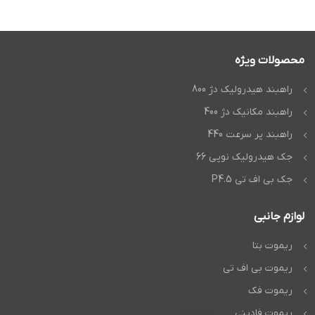
محصولات ویژه
راهبند هیدرولیک دژ 800
راهبند مکانیک دژ 400
راهبند پر سرعت 440
جک هیدرولیک نوپی 66
جک بی اف تی P4.5
لوازم جانبی
ریموت بتا
ریموت بی اف تی
ریموت فک
ریموت فادینی