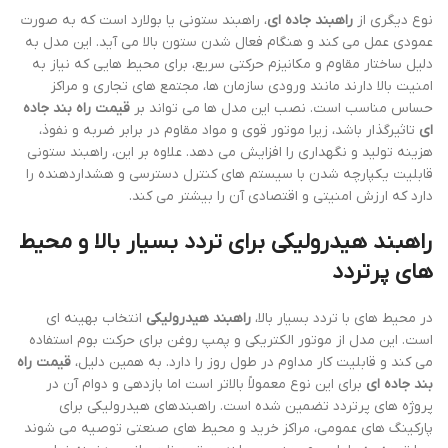
نوع دیگری از
راهبند جاده ای
، راهبند ستونی یا بولارد است که به صورت
عمودی عمل می کند و هنگام فعال شدن ستون بالا می آید. این مدل به
دلیل ساختار مقاوم و مکانیزم حرکتی سریع، برای محیط هایی که نیاز به
امنیت بالا دارند مانند ورودی سازمان ها، مجتمع های تجاری و مراکز
حساس مناسب است. نصب این مدل ها می تواند بر
قیمت راه بند جاده
ای
تاثیرگذار باشد، زیرا موتور قوی و مواد مقاوم در برابر ضربه و نفوذ،
هزینه تولید و نگهداری را افزایش می دهد. علاوه بر این، راهبند ستونی
قابلیت یکپارچه شدن با سیستم های کنترل دسترسی و هشداردهنده را
دارد که ارزش امنیتی و اقتصادی آن را بیشتر می کند.
راهبند هیدرولیکی برای تردد بسیار بالا و محیط
های پرتردد
در محیط های با تردد بسیار بالا،
راهبند هیدرولیکی
انتخاب بهینه ای
است. این مدل از موتور الکتریکی و پمپ روغن برای حرکت بوم استفاده
می کند و قابلیت کار مداوم در طول روز را دارد. به همین دلیل،
قیمت راه
بند جاده ای
برای این نوع معمولاً بالاتر است اما بازدهی و دوام آن در
پروژه های پرتردد تضمین شده است. راهبندهای هیدرولیکی برای
پارکینگ های عمومی، مراکز خرید و محیط های صنعتی توصیه می شوند