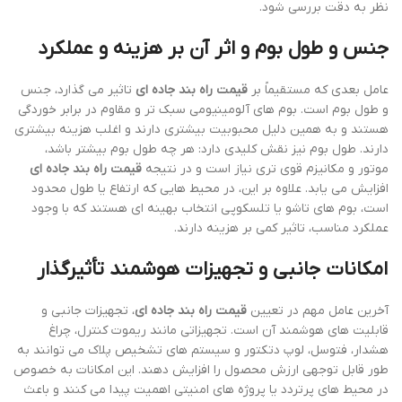
نظر به دقت بررسی شود.
جنس و طول بوم و اثر آن بر هزینه و عملکرد
عامل بعدی که مستقیماً بر
قیمت راه بند جاده ای
تاثیر می گذارد، جنس
و طول بوم است. بوم های آلومینیومی سبک تر و مقاوم در برابر خوردگی
هستند و به همین دلیل محبوبیت بیشتری دارند و اغلب هزینه بیشتری
دارند. طول بوم نیز نقش کلیدی دارد: هر چه طول بوم بیشتر باشد،
موتور و مکانیزم قوی تری نیاز است و در نتیجه
قیمت راه بند جاده ای
افزایش می یابد. علاوه بر این، در محیط هایی که ارتفاع یا طول محدود
است، بوم های تاشو یا تلسکوپی انتخاب بهینه ای هستند که با وجود
عملکرد مناسب، تاثیر کمی بر هزینه دارند.
امکانات جانبی و تجهیزات هوشمند تأثیرگذار
آخرین عامل مهم در تعیین
قیمت راه بند جاده ای
، تجهیزات جانبی و
قابلیت های هوشمند آن است. تجهیزاتی مانند ریموت کنترل، چراغ
هشدار، فتوسل، لوپ دتکتور و سیستم های تشخیص پلاک می توانند به
طور قابل توجهی ارزش محصول را افزایش دهند. این امکانات به خصوص
در محیط های پرتردد یا پروژه های امنیتی اهمیت پیدا می کنند و باعث