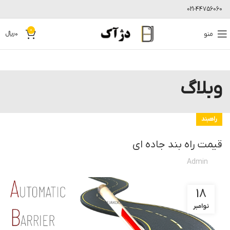
021-44756060
0
منو
0
﷼
وبلاگ
راهبند
قیمت راه بند جاده ای
Admin
18
نوامبر