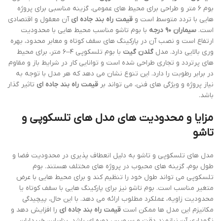
بوم ۶ متر و طراحی برای محیط های عمومی، گزینه مناسبی برای پروژه
هایی با تردد متوسط است و
قیمت راه بند جاده ای
آن معقول و اقتصادی
است.
سیماران ۹۰ درجه
با بوم تاشو مناسب محیط هایی با محدودیت
ارتفاع است و نصب آن در پارکینگ های سقف کوتاه و معابر محدود، بهره
وری بالایی دارد. مدل
گلدن گیت
با بوم تلسکوپی ۴–۶ متر، برای محیط
های پرتردد و تجاری طراحی شده است و توانایی کار در شرایط باز و مقاوم
در برابر رطوبت را دارد. این تنوع نشان می دهد که هر مدل با توجه به
نیاز پروژه و ویژگی های فنی، می تواند بر
قیمت راه بند جاده ای
تاثیر گذار
باشد.
مزایا و محدودیت های مدل های تلسکوپی و
تاشو
مدل های تلسکوپی و تاشو به دلیل انعطاف پذیری در محدودیت فضا و
طول بوم، گزینه های محبوب در پروژه های مختلف هستند. بوم
تلسکوپی می تواند طول خود را تنظیم کند و برای محیط هایی با عرض
متغیر مناسب است. بوم تاشو نیز برای پارکینگ هایی با سقف کوتاه یا
محدودیت زاویه، عملکرد مطلوب ارائه می دهد. با این حال، پیچیدگی
مکانیزم این مدل ها ممکن است
قیمت راه بند جاده ای
را افزایش دهد و
نگهداری آن نیازمند دقت و سرویس دوره ای باشد. بنابراین خریداران