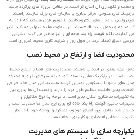
و نصب و نگهداری آن آسان تر است. در مقابل، پروژه های پرتردد مانند
پارکینگ های عمومی، مراکز تجاری یا سازمان های بزرگ نیازمند راهبند
هیدرولیکی یا مدل های الکترومکانیک با موتور قوی هستند که قادر به
کار مداوم و تحمل تردد بالا هستند. این تفاوت ها نه تنها بر عملکرد تاثیر
می گذارند، بلکه
قیمت راه بند جاده ای
را نیز متغیر می کنند. بنابراین
بررسی دقیق تعداد تردد در طول روز و شرایط کاری محیط ضروری است.
محدودیت فضا و ارتفاع در محیط نصب
عامل مهم بعدی در انتخاب راهبند، محدودیت های فضا و ارتفاع محیط
نصب است. در پارکینگ هایی با سقف کوتاه یا مسیرهای با زاویه محدود،
مدل های تاشو یا تلسکوپی بهترین گزینه هستند. این مدل ها با طراحی
انعطاف پذیر، قابلیت تنظیم طول بوم را دارند و نصب آن ها بدون نیاز
به تغییرات ساختاری امکان پذیر است. با توجه به نوع مکانیزم و
تجهیزات جانبی،
قیمت راه بند جاده ای
برای این مدل ها متفاوت است و
خریدار باید تعادل بین فضای موجود، عملکرد و بودجه خود را در نظر
بگیرد تا انتخابی اقتصادی و کاربردی انجام دهد.
یکپارچه سازی با سیستم های مدیریت