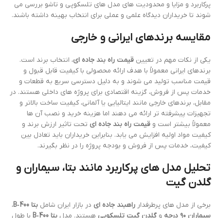
پرکاربرد و مزایا و محدودیت های مدل های تلسکوپی و تاشو بررسی می
شوند تا خریداران دیدگاه علمی و عملی برای انتخاب بهینه داشته باشند.
مقایسه برندهای ایرانی و خارجی
یکی از نکات مهم در تعیین
قیمت راه بند جاده ای
، انتخاب برند است.
برندهای ایرانی معمولاً با هدف ارائه محصولی با کیفیت قابل قبول و
قیمت مناسب تولید می شوند و به دلیل دسترسی سریع به قطعات و
خدمات پس از فروش، گزینه اقتصادی برای پروژه های داخلی هستند. در
مقابل، برندهای خارجی مانند ایتالیایی یا آلمانی، کیفیت ساخت بالاتر و
تجهیزات پیشرفته تر ارائه می دهند اما هزینه خرید و نصب آن ها
معمولاً بیشتر است و
قیمت راه بند جاده ای
تحت تاثیر ارزش برند و
کیفیت مواد اولیه افزایش می یابد. بنابراین خریداران باید تعادل بین
کیفیت، خدمات پس از فروش و بودجه پروژه را در نظر بگیرند.
تحلیل مدل های پرکاربرد مانند بتا، سیماران و
گلدن گیت
برخی از مدل های پرطرفدار
راهبند جاده ای
در بازار ایران شامل
بتا B‑400
،
سیماران ۹۰ درجه
و
گلدن گیت تلسکوپی
هستند. مدل
بتا B‑400
با طول