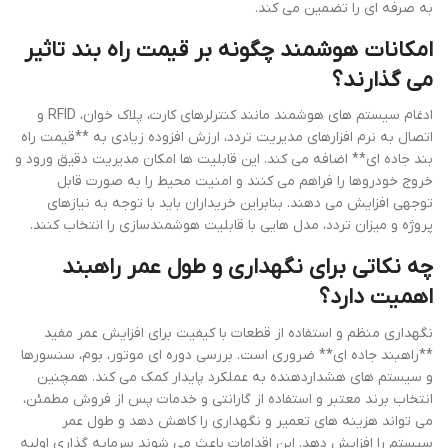
به صرفه ای را تضمین می کند.
امکانات هوشمند چگونه بر قیمت راه بند تاثیر
می گذارند؟
ادغام سیستم های هوشمند مانند کنترلرهای کارت، پلاک خوان، RFID و
اتصال به نرم افزارهای مدیریت تردد، ارزش افزوده زیادی به **قیمت راه
بند جاده ای** اضافه می کند. این قابلیت ها امکان مدیریت دقیق ورود و
خروج خودروها را فراهم می کنند و امنیت محیط را به صورت قابل
توجهی افزایش می دهند. بنابراین خریداران باید با توجه به نیازهای
پروژه و میزان تردد، مدل هایی با قابلیت هوشمندسازی را انتخاب کنند.
چه نکاتی برای نگهداری و طول عمر راهبند
اهمیت دارد؟
نگهداری منظم و استفاده از قطعات با کیفیت برای افزایش عمر مفید
**راهبند جاده ای** ضروری است. بررسی دوره ای موتور، بوم، سنسورها
و سیستم های هشداردهنده به عملکرد پایدار کمک می کند. همچنین
انتخاب برند معتبر و استفاده از گارانتی و خدمات پس از فروش مطمئن،
می تواند هزینه های تعمیر و نگهداری را کاهش دهد و طول عمر
سیستم را افزایش دهد. این اقدامات باعث می شوند سرمایه گذاری اولیه