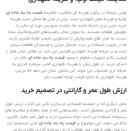
اولین مرحله در برآورد هزینه کل مالکیت، مقایسه
قیمت راه بند جاده ای
اولیه و هزینه های نگهداری است. برخی از مدل ها ممکن است هزینه
خرید پایین تری داشته باشند اما نیازمند سرویس دوره ای مکرر یا
تعویض قطعات هستند. به عنوان مثال، راهبندهای الکترومکانیک ساده
نسبت به مدل های هیدرولیکی یا تلسکوپی، قیمت اولیه کمتری دارند،
اما در صورت استفاده پر تردد، احتمال خرابی یا فرسودگی قطعات بیشتر
است و در نتیجه هزینه نگهداری افزایش می یابد. در مقابل، مدل های با
کیفیت بالا و تجهیزات مقاوم، با وجود
قیمت راه بند جاده ای
بالاتر در
ابتدای خرید، در طول زمان با هزینه نگهداری کمتر، سرمایه گذاری به
صرفه تری محسوب می شوند. این تحلیل نشان می دهد که بررسی
هزینه نگهداری به اندازه قیمت اولیه اهمیت دارد.
ارزش طول عمر و گارانتی در تصمیم خرید
عامل دیگری که بر تصمیم اقتصادی خریداران تاثیر می گذارد، ارزش طول
عمر و گارانتی محصول است. راهبندهایی که از مواد مقاوم و مکانیزم های
پیشرفته استفاده می کنند، دوام بیشتری دارند و طول عمر مفید بالاتری
ارائه می دهند. این موضوع بر
قیمت راه بند جاده ای
تاثیر مستقیم دارد
زیرا مدل های با طول عمر طولانی، ارزش سرمایه گذاری بالاتری دارند.