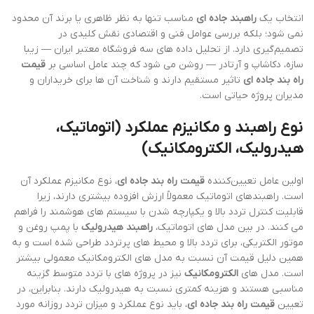
انتخاب یک
راهبند جاده ای
مناسب تنها به نظر ظاهری یا برند آن محدود
نمی شود؛ بلکه بررسی عوامل فنی و اقتصادی نقش کلیدی در
تصمیم‌گیری دارد. از تحلیل داده های سه فروشگاه معتبر ایران — زیبا
سازه، دکاشاپ و آرتادر — روشن می شود که چند عامل اساسی بر
قیمت
راه بند جاده ای
تاثیر مستقیم دارند و شناخت آن ها برای خریداران و
مدیران پروژه حیاتی است.
نوع راهبند و مکانیزم عملکرد (اتوماتیک،
هیدرولیک، الکترومکانیک)
اولین عامل تعیین‌کننده
قیمت راه بند جاده ای
، نوع مکانیزم عملکرد آن
است. راهبندهای اتوماتیک معمولاً ارزش افزوده بیشتری دارند، زیرا
قابلیت کنترل تردد بالا و یکپارچه شدن با سیستم های هوشمند را فراهم
می کنند. در بین مدل های اتوماتیک،
راهبند هیدرولیک
با پمپ روغن و
موتور الکتریکی، برای تردد بالا و محیط های پرتردد طراحی شده است و به
همین دلیل قیمت آن نسبت به مدل های الکترومکانیک معمولی بیشتر
است. مدل های
الکترومکانیک
نیز در پروژه های با تردد متوسط گزینه
مناسبی هستند و هزینه کمتری نسبت به هیدرولیک دارند. بنابراین، در
تعیین
قیمت راه بند جاده ای
، باید نوع عملکرد و میزان تردد روزانه مورد