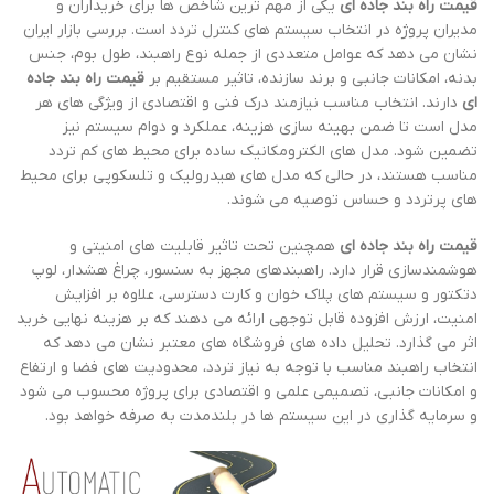
قیمت راه بند جاده ای
یکی از مهم ترین شاخص ها برای خریداران و
مدیران پروژه در انتخاب سیستم های کنترل تردد است. بررسی بازار ایران
نشان می دهد که عوامل متعددی از جمله نوع راهبند، طول بوم، جنس
بدنه، امکانات جانبی و برند سازنده، تاثیر مستقیم بر
قیمت راه بند جاده
ای
دارند. انتخاب مناسب نیازمند درک فنی و اقتصادی از ویژگی های هر
مدل است تا ضمن بهینه سازی هزینه، عملکرد و دوام سیستم نیز
تضمین شود. مدل های الکترومکانیک ساده برای محیط های کم تردد
مناسب هستند، در حالی که مدل های هیدرولیک و تلسکوپی برای محیط
های پرتردد و حساس توصیه می شوند.
قیمت راه بند جاده ای
همچنین تحت تاثیر قابلیت های امنیتی و
هوشمندسازی قرار دارد. راهبندهای مجهز به سنسور، چراغ هشدار، لوپ
دتکتور و سیستم های پلاک خوان و کارت دسترسی، علاوه بر افزایش
امنیت، ارزش افزوده قابل توجهی ارائه می دهند که بر هزینه نهایی خرید
اثر می گذارد. تحلیل داده های فروشگاه های معتبر نشان می دهد که
انتخاب راهبند مناسب با توجه به نیاز تردد، محدودیت های فضا و ارتفاع
و امکانات جانبی، تصمیمی علمی و اقتصادی برای پروژه محسوب می شود
و سرمایه گذاری در این سیستم ها در بلندمدت به صرفه خواهد بود.