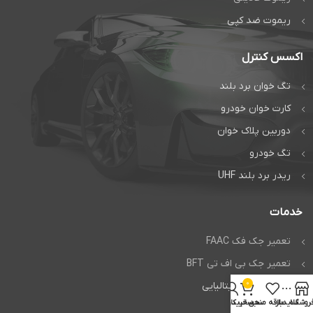
ریموت ضد کپی
اکسس کنترل
تگ خوان برد بلند
کارت خوان خودرو
دوربین پلاک خوان
تگ خودرو
ریدر برد بلند UHF
خدمات
تعمیر جک فک FAAC
تعمیر جک بی اف تی BFT
0
تعمیر راهبند ایتالیایی
روشگاه
سایدبار
علاقه مندی
سبد خرید
حساب کاربری من
تعمیر برد فک