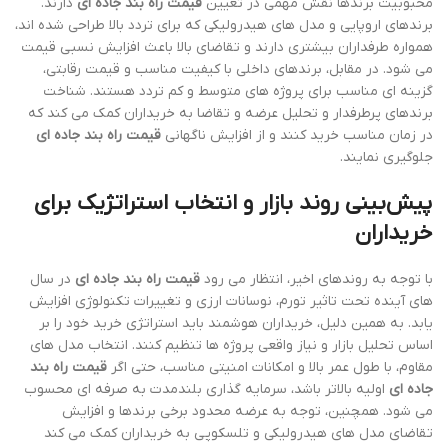
محبوبیت برندها نقش مهمی در تعیین
قیمت راه بند جاده ای
دارند.
برندهای اروپایی و مدل های هیدرولیکی که برای تردد بالا طراحی شده اند،
همواره طرفداران بیشتری دارند و تقاضای بالا باعث افزایش نسبی قیمت
می شود. در مقابل، برندهای داخلی با کیفیت مناسب و قیمت رقابتی،
گزینه ای مناسب برای پروژه های متوسط و کم تردد هستند. شناخت
برندهای پرطرفدار و تحلیل عرضه و تقاضا به خریداران کمک می کند که
در زمان مناسب خرید کنند و از افزایش ناگهانی
قیمت راه بند جاده ای
جلوگیری نمایند.
پیش‌بینی روند بازار و انتخاب استراتژیک برای
خریداران
با توجه به روندهای اخیر، انتظار می رود
قیمت راه بند جاده ای
در سال
های آینده تحت تاثیر تورم، نوسانات ارزی و تغییرات تکنولوژی افزایش
یابد. به همین دلیل، خریداران هوشمند باید استراتژی خرید خود را بر
اساس تحلیل بازار و نیاز واقعی پروژه ها تنظیم کنند. انتخاب مدل های
مقاوم، با طول عمر بالا و امکانات امنیتی مناسب، حتی اگر
قیمت راه بند
جاده ای
اولیه بالاتر باشد، سرمایه گذاری بلندمدت به صرفه ای محسوب
می شود. همچنین، توجه به عرضه محدود برخی برندها و افزایش
تقاضای مدل های هیدرولیکی و تلسکوپی به خریداران کمک می کند