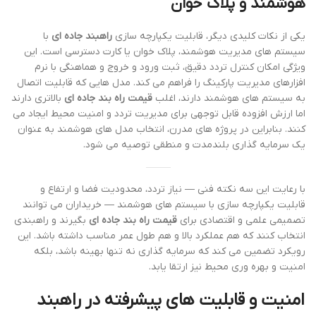
هوشمند و پلاک خوان
یکی از نکات کلیدی دیگر، قابلیت یکپارچه سازی
راهبند جاده ای
با
سیستم های مدیریت هوشمند، پلاک خوان یا کارت دسترسی است. این
ویژگی امکان کنترل تردد دقیق، ثبت ورود و خروج و هماهنگی با نرم
افزارهای مدیریت پارکینگ را فراهم می کند. مدل هایی که قابلیت اتصال
به سیستم های هوشمند دارند، اغلب
قیمت راه بند جاده ای
بالاتری دارند
اما ارزش افزوده قابل توجهی برای مدیریت تردد و امنیت محیط ایجاد می
کنند. بنابراین در پروژه های مدرن، انتخاب مدل های هوشمند به عنوان
یک سرمایه گذاری بلندمدت و منطقی توصیه می شود.
با رعایت این سه نکته فنی — نیاز تردد، محدودیت فضا و ارتفاع و
قابلیت یکپارچه سازی با سیستم های هوشمند — خریداران می توانند
تصمیمی علمی و اقتصادی برای
قیمت راه بند جاده ای
بگیرند و راهبندی
انتخاب کنند که هم عملکرد بالا و هم طول عمر مناسب داشته باشد. این
رویکرد تضمین می کند که سرمایه گذاری نه تنها بهینه باشد، بلکه
امنیت و بهره وری محیط نیز ارتقا یابد.
امنیت و قابلیت های پیشرفته در راهبند