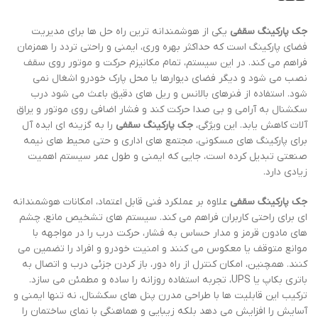
جک پارکینگ سقفی
یکی از هوشمندانه ترین راه حل ها برای مدیریت
فضای پارکینگ است که حداکثر بهره وری، ایمنی و راحتی تردد را همزمان
فراهم می کند. در این سیستم، تمام مکانیزم حرکت و موتور روی سقف
نصب می شود و دیگر فضای دیوارها یا محل پارک خودرو اشغال نمی
شود. استفاده از فنرهای بالانس و ریل های دقیق باعث می شود درب
سکشنال به آرامی و بی صدا حرکت کند و فشار اضافی روی موتور و یراق
آلات کاهش یابد. این ویژگی،
جک پارکینگ سقفی
را به گزینه ای ایده آل
برای پارکینگ های مسکونی، مجتمع های اداری و حتی محیط های نیمه
صنعتی تبدیل کرده است، جایی که ایمنی و طول عمر سیستم اهمیت
زیادی دارد.
جک پارکینگ سقفی
علاوه بر عملکرد فنی قابل اعتماد، امکانات هوشمندانه
ای برای راحتی کاربران فراهم می کند. سیستم های تشخیص مانع، چشم
های مادون قرمز و مدار حساس به فشار، حرکت درب را در مواجهه با
موانع متوقف یا معکوس می کنند و امنیت خودرو و افراد را تضمین می
کنند. همچنین، امکان کنترل از راه دور، باز کردن جزئی درب و اتصال به
باتری بکاپ یا UPS، تجربه استفاده روزانه را ساده و مطمئن می سازد.
ترکیب این قابلیت ها با طراحی مدرن پنل های سکشنال، نه تنها ایمنی و
آسایش را افزایش می دهد بلکه زیبایی و هماهنگی با نمای ساختمان را