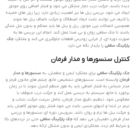
دیده باشند، حرکت درب دچار مشکل می شود و فشار اضافی روی موتور
ایجاد می شود. بررسی ریل ها نیز اهمیت زیادی دارد، زیرا ریل های خمیده
یا کثیف می توانند باعث ایجاد اصطکاک و حرکت ناصاف پنل ها شوند.
همچنین اتصالات بین موتور، ریل و پنل ها باید محکم و بدون شل شدگی
باشند تا جک سقفی روان و بی صدا عمل کند. انجام این بررسی ها به
صورت دوره ای، از خرابی زودرس قطعات جلوگیری می کند و عملکرد
جک
پارکینگ سقفی
را پایدار نگه می دارد.
کنترل سنسورها و مدار فرمان
جک پارکینگ سقفی
برای عملکرد ایمن و مطمئن، به
سنسورها و مدار
فرمان
وابسته است. سنسورهای تشخیص مانع، چشم های مادون قرمز و
مدار حساس به فشار اضافی باید به طور منظم کنترل شوند تا در زمان
برخورد با مانع، سیستم به درستی عمل کند و حرکت درب متوقف یا
معکوس شود. تنظیم دقیق مدار فرمان، شامل سرعت حرکت، شتاب و
ترمز در ابتدا و انتهای مسیر، باعث می شود فشار روی موتور کاهش یابد
و حرکت پنل ها نرم و روان باشد. سرویس دوره ای سنسورها و بررسی
مدار فرمان، اطمینان می دهد که
جک پارکینگ سقفی
حتی در ترددهای بالا
و شرایط کم تردد، عملکردی ایمن و بدون مشکل ارائه دهد.