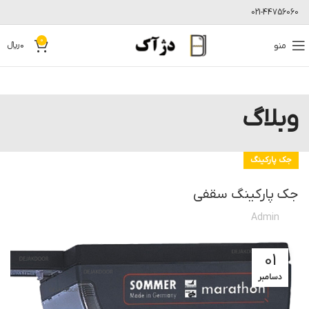
021-44756060
0
منو
0
﷼
وبلاگ
جک پارکینگ
جک پارکینگ سقفی
Admin
01
دسامبر