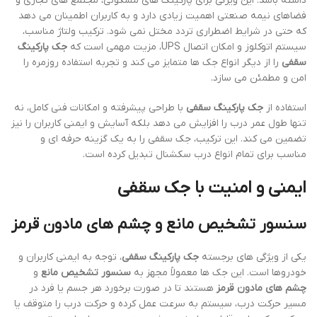
داشته باشد. این ویژگی برای پارکینگ های مسکونی، مجتمع های تجاری و
فضاهای نیمه صنعتی اهمیت زیادی دارد و به کاربران اطمینان می دهد
که حتی در شرایط اضطراری تردد مختل نمی شود. ترکیب ولتاژ مناسب،
سیستم اتوکلوز و امکان اتصال UPS، مزیت مهمی است که
جک پارکینگ
سقفی
را از دیگر انواع جک ها متمایز می کند و تجربه استفاده روزمره را
امن و مطمئن می سازد.
استفاده از
جک پارکینگ سقفی
با طراحی پیشرفته و امکانات فنی کامل، نه
تنها طول عمر درب را افزایش می دهد بلکه آسایش و ایمنی کاربران را نیز
تضمین می کند. این ترکیب، جک سقفی را به یک گزینه حرفه ای و
مناسب برای تمام انواع درب سکشنال تبدیل کرده است.
ایمنی و امنیت با جک سقفی
سنسور تشخیص مانع و چشم های مادون قرمز
یکی از ویژگی های برجسته
جک پارکینگ سقفی
، توجه به ایمنی کاربران و
خودروها است. این جک ها معمولاً مجهز به
سنسور تشخیص مانع
و
چشم های مادون قرمز
هستند تا در صورت برخورد هر جسم یا فرد در
مسیر حرکت درب، سیستم به سرعت عمل کرده و حرکت درب را متوقف یا