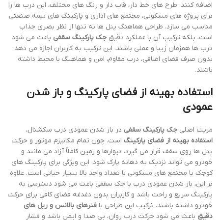
اضافه کنند. طرح های خط دار، قاب دار و رنگ های مختلف، این درب ها را
برای پروژه های مسکونی، مجتمع های اداری و پارکینگ های نیمه صنعتی
مناسب می سازد. طراحی هماهنگ پنل ها نه تنها از نظر بصری جذاب
است، بلکه ترکیب آن با عملکرد دقیق
جک پارکینگ سقفی
باعث می شود
درب ها همزمان زیبا و عملی باشند. این ترکیب به کاربران اجازه می دهد
بدون صرف فضای اضافی، درب مقاوم، امن و هماهنگ با محیط داشته
باشند.
استفاده بهینه از فضای پارکینگ و باز شدن
عمودی
مزیت اصلی
جک پارکینگ سقفی
در باز شدن عمودی درب سکشنال،
استفاده بهینه از فضای پارکینگ
است. چون تمام مکانیزم موتور و حرکت
پنل ها روی سقف قرار می گیرد، دیوارها و زمین کاملاً آزاد می مانند و
خودرو می تواند نزدیک به دهانه پارک شود. این ویژگی برای پارکینگ های
کوچک یا مجتمع های مسکونی با تعداد واحد بالا بسیار حیاتی است. علاوه
بر این، باز شدن عمودی درب با جک سقفی باعث می شود دسترسی به
پارکینگ سریع و راحت باشد و کاربران بدون دغدغه فضای کافی برای حرکت
خودرو داشته باشند. ترکیب این طراحی با
فنرهای بالانس و ریل های
دقیق
باعث می شود حرکت درب روان، بی صدا و ایمن باشد و فشار