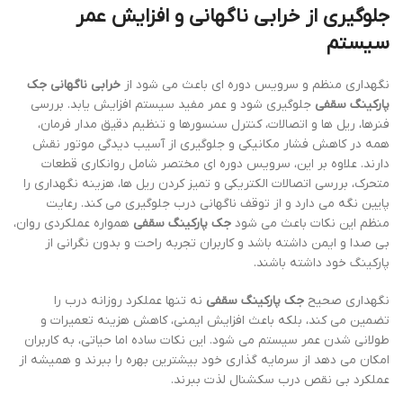
جلوگیری از خرابی ناگهانی و افزایش عمر
سیستم
نگهداری منظم و سرویس دوره ای باعث می شود از
خرابی ناگهانی جک
پارکینگ سقفی
جلوگیری شود و عمر مفید سیستم افزایش یابد. بررسی
فنرها، ریل ها و اتصالات، کنترل سنسورها و تنظیم دقیق مدار فرمان،
همه در کاهش فشار مکانیکی و جلوگیری از آسیب دیدگی موتور نقش
دارند. علاوه بر این، سرویس دوره ای مختصر شامل روانکاری قطعات
متحرک، بررسی اتصالات الکتریکی و تمیز کردن ریل ها، هزینه نگهداری را
پایین نگه می دارد و از توقف ناگهانی درب جلوگیری می کند. رعایت
منظم این نکات باعث می شود
جک پارکینگ سقفی
همواره عملکردی روان،
بی صدا و ایمن داشته باشد و کاربران تجربه راحت و بدون نگرانی از
پارکینگ خود داشته باشند.
نگهداری صحیح
جک پارکینگ سقفی
نه تنها عملکرد روزانه درب را
تضمین می کند، بلکه باعث افزایش ایمنی، کاهش هزینه تعمیرات و
طولانی شدن عمر سیستم می شود. این نکات ساده اما حیاتی، به کاربران
امکان می دهد از سرمایه گذاری خود بیشترین بهره را ببرند و همیشه از
عملکرد بی نقص درب سکشنال لذت ببرند.