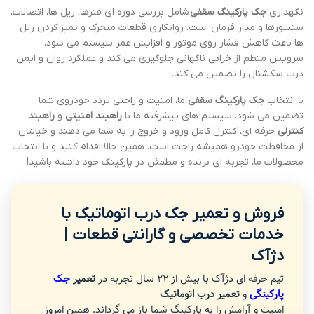
نگهداری
جک پارکینگ سقفی
شامل بررسی دوره ای فنرها، ریل ها، اتصالات،
سنسورها و مدار فرمان است. روانکاری قطعات متحرک و تمیز کردن ریل
ها باعث کاهش فشار روی موتور و افزایش عمر سیستم می شود.
سرویس منظم از خرابی ناگهانی جلوگیری می کند و عملکرد روان و ایمن
درب سکشنال را تضمین می کند.
با انتخاب
جک پارکینگ سقفی
ما، امنیت و راحتی تردد خودروی شما
تضمین می شود. سیستم های پیشرفته ما با
راهبند امنیتی
و
راهبند
کنترلی
حرفه ای، کنترل کامل ورود و خروج را به شما می دهند و خیالتان
از محافظت خودرو همیشه راحت است. همین حالا اقدام کنید و با انتخاب
محصولات ما، تجربه ای برنده و مطمئن در پارکینگ خود داشته باشید!
فروش و تعمیر جک درب اتوماتیک با
خدمات تخصصی و گارانتی قطعات |
دژآک
تیم حرفه ای دژآک با بیش از 22 سال تجربه در
تعمیر
جک
پارکینگی
و
تعمیر درب اتوماتیک
امنیت و آرامش را به پارکینگ شما باز می گرداند. همین امروز