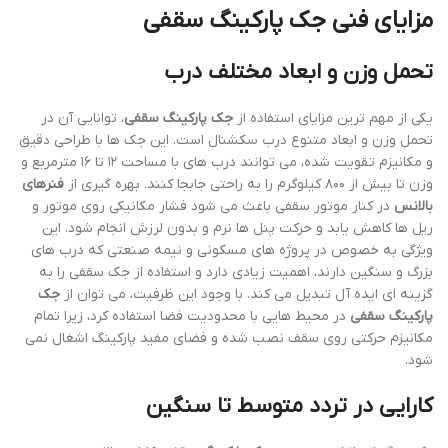
مزایای فنی جک پارکینگ سقفی
تحمل وزن و ابعاد مختلف درب
یکی از مهم ترین مزایای استفاده از
جک پارکینگ سقفی
، توانایی آن در
تحمل وزن و ابعاد متنوع درب سکشنال است. این جک ها با طراحی دقیق
و مکانیزم تقویت شده، می توانند درب های با مساحت ۱۲ تا ۱۶ مترمربع و
وزن تا بیش از ۸۰۰ کیلوگرم را به راحتی جابجا کنند. بهره گیری از
فنرهای
بالانس
در کنار موتور سقفی باعث می شود فشار مکانیکی روی موتور و
ریل ها کاهش یابد و حرکت پنل ها نرم و بدون لرزش انجام شود. این
ویژگی به خصوص در پروژه های مسکونی و نیمه صنعتی که درب های
بزرگ و سنگین دارند، اهمیت زیادی دارد و استفاده از جک سقفی را به
گزینه ای ایده آل تبدیل می کند. با وجود این ظرفیت، می توان از
جک
پارکینگ سقفی
در محیط هایی با محدودیت فضا استفاده کرد، زیرا تمام
مکانیزم حرکتی روی سقف نصب شده و فضای مفید پارکینگ اشغال نمی
شود.
کارایی در تردد متوسط تا سنگین