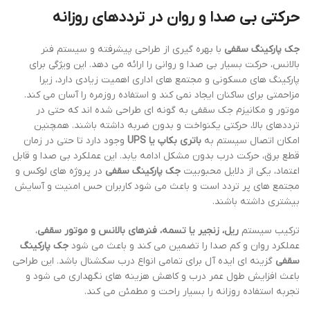
حرکتی بی صدا و روان در ترددهای روزانه
جک پارکینگ سقفی
با بهره گیری از طراحی پیشرفته و سیستم فنر
بالانس، حرکت بسیار بی صدا و روانی را ارائه می دهد. این ویژگی برای
پارکینگ های مسکونی و مجتمع های اداری اهمیت زیادی دارد، زیرا
مزاحمتی برای ساکنان ایجاد نمی کند و استفاده روزمره را آسان می کند.
موتور و مکانیزم جک سقفی به گونه ای طراحی شده اند که حتی در
ترددهای بالا، حرکتی یکنواخت و بدون ضربه داشته باشند. همچنین
امکان اتصال سیستم به
باتری بکاپ یا UPS
وجود دارد تا حتی در زمان
قطع برق، حرکت درب بدون مشکل ادامه یابد. این عملکرد بی صدا و قابل
اعتماد، یکی از دلایل محبوبیت
جک پارکینگ سقفی
در پروژه های لوکس و
مجتمع های پر تردد است و باعث می شود کاربران حس امنیت و آسایش
بیشتری داشته باشند.
ترکیب سیستم
ریل، زنجیر یا تسمه، فنرهای بالانس و موتور سقفی
،
عملکرد روان و کم صدا را تضمین می کند و باعث می شود
جک پارکینگ
سقفی
گزینه ای ایده آل برای تمامی انواع درب سکشنال باشد. این طراحی
باعث افزایش طول عمر درب و کاهش هزینه های نگهداری می شود و
تجربه استفاده روزانه را بسیار راحت و مطمئن می کند.