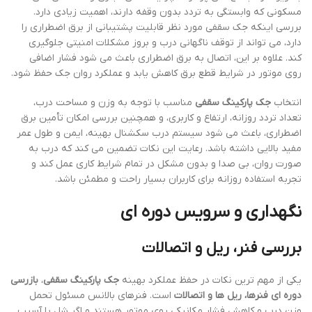
مسکونی که وابستگی به تردد بدون وقفه دارند، اهمیت زیادی دارد.
بررسی اینکه جک سقفی مورد نظر قابلیت پشتیبانی از برق اضطراری را
دارد، می تواند از توقف ناگهانی درب و بروز مشکلات امنیتی جلوگیری
کند. علاوه بر این، اتصال به برق اضطراری باعث می شود فشار اضافی
روی موتور در شرایط قطع برق کاهش یابد و عملکرد روان جک حفظ شود.
انتخاب
جک پارکینگ سقفی
مناسب با توجه به وزن و مساحت درب،
تعداد تردد روزانه، ارتفاع و کاربری، و همچنین بررسی امکان تأمین برق
اضطراری، باعث می شود سیستم درب سکشنال بهینه، ایمن و طول عمر
مفید بالایی داشته باشد. رعایت این نکات تضمین می کند که درب به
صورت روان، بی صدا و بدون مشکل در تمام شرایط کاری عمل کند و
تجربه استفاده روزانه برای کاربران بسیار راحت و مطمئن باشد.
نگهداری و سرویس دوره ای
بررسی فنر، ریل و اتصالات
یکی از مهم ترین نکات در حفظ عملکرد بهینه
جک پارکینگ سقفی
،
بازرسی
دوره ای فنرها، ریل ها و اتصالات
است. فنرهای بالانس مسئول تحمل
وزن درب و کاهش فشار مکانیکی روی موتور هستند و اگر شل یا آسیب