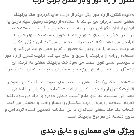
کنترل از راه دور و باز شدن جزئی درب
قابلیت
کنترل از راه دور
یکی دیگر از مزیت های کاربردی
جک پارکینگ
سقفی
است. کاربران می توانند با استفاده از
ریموت، رسیور سیم کارتی یا
فرمان از اتاق نگهبانی
، درب را به صورت کامل یا جزئی باز و بسته کنند.
باز شدن جزئی درب برای عبور پیاده یا تحویل بسته، نه تنها راحتی را
افزایش می دهد بلکه امنیت را نیز تضمین می کند. این ویژگی امکان
مدیریت ترددها را بدون نیاز به حضور دائم در محل فراهم می کند و
استفاده روزانه از پارکینگ را سریع و آسان می کند. ترکیب کنترل از راه دور
با سیستم ایمنی قوی، باعث می شود
جک پارکینگ سقفی
به گزینه ای
ایده آل برای تمامی انواع پروژه های مسکونی و نیمه صنعتی تبدیل شود.
استفاده از
جک پارکینگ سقفی
با سنسورهای هوشمند، گیربکس مقاوم و
قابلیت کنترل از راه دور، ترکیبی از امنیت، آسایش و کارایی را ارائه می
دهد. این سیستم نه تنها مانع آسیب دیدگی خودرو و افراد می شود بلکه
تجربه استفاده روزمره از درب سکشنال را بسیار راحت و مطمئن می کند.
انتخاب یک جک سقفی استاندارد با این امکانات، تضمین کننده تردد امن و
بدون دغدغه در هر نوع پارکینگ است.
ویژگی های معماری و عایق بندی