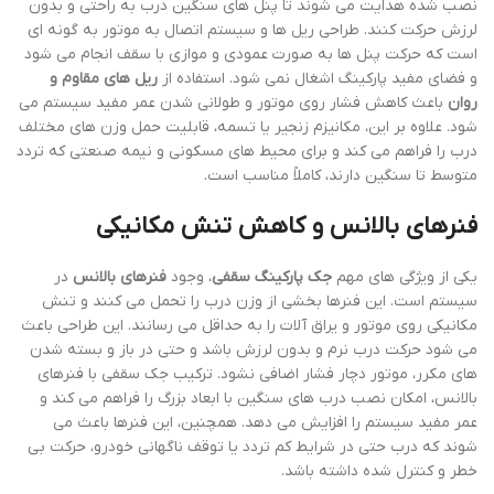
نصب شده هدایت می شوند تا پنل های سنگین درب به راحتی و بدون
لرزش حرکت کنند. طراحی ریل ها و سیستم اتصال به موتور به گونه ای
است که حرکت پنل ها به صورت عمودی و موازی با سقف انجام می شود
و فضای مفید پارکینگ اشغال نمی شود. استفاده از
ریل های مقاوم و
روان
باعث کاهش فشار روی موتور و طولانی شدن عمر مفید سیستم می
شود. علاوه بر این، مکانیزم زنجیر یا تسمه، قابلیت حمل وزن های مختلف
درب را فراهم می کند و برای محیط های مسکونی و نیمه صنعتی که تردد
متوسط تا سنگین دارند، کاملاً مناسب است.
فنرهای بالانس و کاهش تنش مکانیکی
یکی از ویژگی های مهم
جک پارکینگ سقفی
، وجود
فنرهای بالانس
در
سیستم است. این فنرها بخشی از وزن درب را تحمل می کنند و تنش
مکانیکی روی موتور و یراق آلات را به حداقل می رسانند. این طراحی باعث
می شود حرکت درب نرم و بدون لرزش باشد و حتی در باز و بسته شدن
های مکرر، موتور دچار فشار اضافی نشود. ترکیب جک سقفی با فنرهای
بالانس، امکان نصب درب های سنگین با ابعاد بزرگ را فراهم می کند و
عمر مفید سیستم را افزایش می دهد. همچنین، این فنرها باعث می
شوند که درب حتی در شرایط کم تردد یا توقف ناگهانی خودرو، حرکت بی
خطر و کنترل شده داشته باشد.