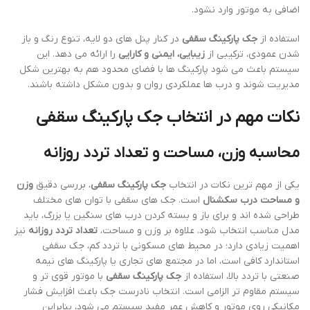
اضافی به موتور وارد نشود.
استفاده از
جک پارکینگ سقفی
در کنار پنل های دو لایه، تنوع رنگ و باز
شدن عمودی، ترکیبی از
زیبایی، ایمنی و کارایی
را ارائه می دهد. این
سیستم باعث می شود پارکینگ ها با فضای محدود هم به بهترین شکل
مدیریت شوند و درب ها عملکردی روان و بدون مشکل داشته باشند.
نکات مهم در انتخاب جک پارکینگ سقفی
محاسبه وزن، مساحت و تعداد تردد روزانه
یکی از مهم ترین نکات در انتخاب
جک پارکینگ سقفی
، بررسی دقیق
وزن
و مساحت درب سکشنال
است. جک های سقفی با توان های مختلف
طراحی شده اند و برای باز و بسته کردن درب های سنگین یا بزرگ، باید
مدل مناسب انتخاب شود. علاوه بر وزن و مساحت،
تعداد تردد روزانه
نیز
اهمیت زیادی دارد؛ در محیط های مسکونی با تردد کم، جک سقفی
استاندارد کافی است، اما در مجتمع های تجاری یا پارکینگ های نیمه
صنعتی با تردد بالا، استفاده از
جک پارکینگ سقفی
با موتور قوی تر و
سیستم مقاوم تر الزامی است. انتخاب نادرست جک باعث افزایش فشار
مکانیکی روی موتور و کاهش عمر مفید سیستم می شود، بنابراین