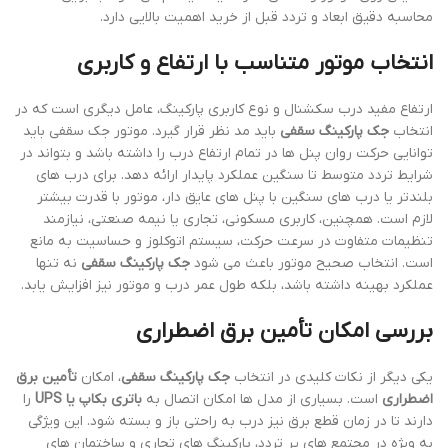
محاسبه دقیق ابعاد و تردد قبل از خرید اهمیت بالایی دارد.
انتخاب موتور متناسب با ارتفاع و کاربری
ارتفاع مفید درب سکشنال و نوع کاربری پارکینگ، عامل دیگری است که در
انتخاب
جک پارکینگ سقفی
باید مد نظر قرار گیرد. موتور جک سقفی باید
توانایی حرکت روان پنل ها در تمام ارتفاع درب را داشته باشد و بتواند در
شرایط تردد متوسط تا سنگین عملکرد پایدار ارائه دهد. برای درب های
بلندتر یا درب های سنگین با پنل های عایق دار، موتور با قدرت بیشتر
لازم است. همچنین، کاربری مسکونی، تجاری یا نیمه صنعتی، نیازمند
تنظیمات متفاوت در سرعت حرکت، سیستم اتوکلوز و حساسیت به مانع
است. انتخاب صحیح موتور باعث می شود
جک پارکینگ سقفی
نه تنها
عملکرد بهینه داشته باشد، بلکه طول عمر درب و موتور نیز افزایش یابد.
بررسی امکان تأمین برق اضطراری
یکی دیگر از نکات کلیدی در انتخاب
جک پارکینگ سقفی
، امکان
تأمین برق
اضطراری
است. بسیاری از مدل ها امکان اتصال به
باتری بکاپ یا UPS
را
دارند تا در زمان قطع برق نیز درب به راحتی باز و بسته شود. این ویژگی
به ویژه در مجتمع های پر تردد، پارکینگ های تجاری و ساختمان های