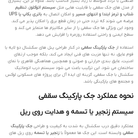
صنعتی با تردد متوسط تا زیاد بسیار مناسب باشد. علاوه بر این، بسیاری
از مدل های جک سقفی با قابلیت هایی مثل
سیستم اتوکلوز، تنظیم
شتاب و ترمز ابتدا و انتهای مسیر
و امکان اتصال به
باتری بکاپ یا UPS
عرضه می شوند که تردد حتی در زمان قطع برق را امکان پذیر می کند.
وجود این ویژگی ها جک سقفی را از سایر مکانیزم ها متمایز می کند و
سطح ایمنی و راحتی استفاده روزمره را افزایش می دهد.
استفاده از
جک پارکینگ سقفی
در کنار طراحی پنل های سکشنال دو لایه با
فوم عایق، نه تنها مزیت های فنی ایجاد می کند، بلکه موجب ارتقای
امنیت، عایق بندی حرارتی و صوتی و همچنین هماهنگی ظاهری با نمای
ساختمان می شود. این ترکیب باعث می شود سیستم درب اتوماتیک
سکشنال با جک سقفی، گزینه ای ایده آل برای پروژه های مسکونی لوکس
و مجتمع های پارکینگی باشد.
نحوه عملکرد جک پارکینگ سقفی
سیستم زنجیر یا تسمه و هدایت روی ریل
عملکرد دقیق درب سکشنال به شدت به کیفیت و طراحی
جک پارکینگ
سقفی
وابسته است. این جک ها معمولاً با
زنجیر یا تسمه
روی ریل های