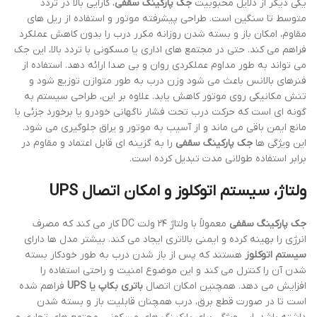
یکی دیگر از دلایل محبوبیت
جک پارکینگ سقفی
، کارایی بالا در تردد
متوسط تا سنگین است. طراحی پیشرفته موتور و استفاده از ریل های
مقاوم، امکان باز و بسته شدن روزانه مکرر درب را بدون کاهش عملکرد
فراهم می کند. حتی در مجتمع های اداری یا مسکونی با تردد بالا، این جک
می تواند به طور مداوم عملکردی روان و بی صدا ارائه دهد. استفاده از
فنرهای بالانس باعث می شود وزن درب به طور متوازن توزیع شود و
تنش مکانیکی روی موتور کاهش یابد. علاوه بر این، طراحی سیستم به
گونه ای است که حرکت درب تحت فشار ناگهانی خودرو یا برخورد جزئی با
مانع ایمن باقی می ماند و از آسیب به موتور و یراق جلوگیری می شود.
این ویژگی ها
جک پارکینگ سقفی
را به گزینه ای قابل اعتماد و مقاوم در
برابر استفاده طولانی مدت تبدیل کرده است.
ولتاژ، سیستم اتوکلوز و امکان اتصال UPS
جک پارکینگ سقفی
معمولاً با ولتاژ ۲۴ ولت DC کار می کند که مصرف
انرژی را بهینه کرده و ایمنی بالاتری ایجاد می کند. بیشتر مدل ها دارای
سیستم اتوکلوز
هستند که پس از باز شدن درب به طور خودکار بسته
شدن آن را کنترل می کند و این موضوع امنیت و راحتی استفاده را
افزایش می دهد. همچنین امکان اتصال
باتری بکاپ یا UPS
فراهم شده
است تا در صورت قطع برق، درب همچنان قابلیت باز و بسته شدن