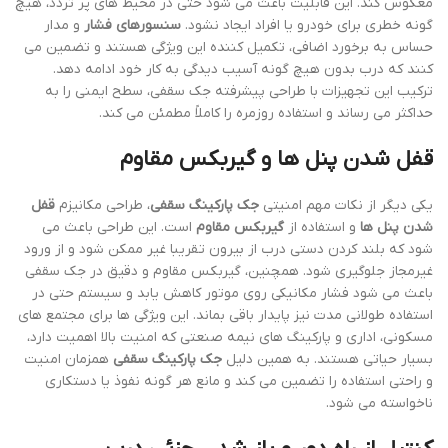
معکوس کند. این قابلیت باعث می شود حتی در محیط های پر تردد، هیچ
گونه خطری برای خودرو یا افراد ایجاد نشود.
سنسورهای فشار
و مدار
حساس به برخورد اضافی، تکمیل کننده این ویژگی هستند و تضمین می
کنند که درب بدون هیچ گونه آسیب دیدگی به کار خود ادامه دهد.
ترکیب این تجهیزات با طراحی پیشرفته جک سقفی، سطح ایمنی را به
حداکثر می رساند و استفاده روزمره را کاملاً مطمئن می کند.
قفل شدن پنل ها و گیربکس مقاوم
یکی دیگر از نکات مهم امنیتی
جک پارکینگ سقفی
، طراحی مکانیزم
قفل
شدن پنل ها
و استفاده از
گیربکس مقاوم
است. این طراحی باعث می
شود که بلند کردن دستی درب از بیرون تقریبا غیر ممکن شود و از ورود
غیرمجاز جلوگیری شود. همچنین، گیربکس مقاوم و دقیق در جک سقفی
باعث می شود فشار مکانیکی روی موتور کاهش یابد و سیستم حتی در
استفاده طولانی مدت نیز پایدار باقی بماند. این ویژگی ها برای مجتمع های
مسکونی، اداری و پارکینگ های نیمه صنعتی که امنیت بالا اهمیت دارد،
بسیار حیاتی هستند. به همین دلیل
جک پارکینگ سقفی
همزمان امنیت
و راحتی استفاده را تضمین می کند و مانع هر گونه نفوذ یا دستکاری
ناخواسته می شود.