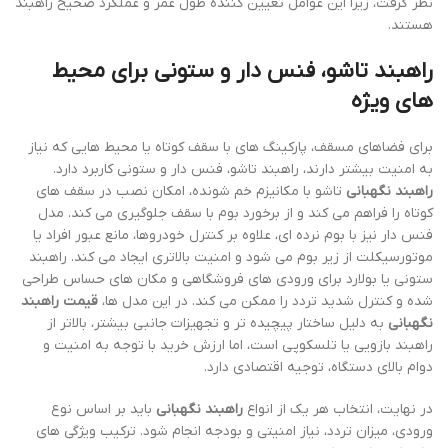
نظر گرفت، زیرا این عوامل تعیین کننده طول عمر و عملکرد صحیح راهبند
هستند.
راهبند تاشو، فنس دار و ستونی برای محیط
های ویژه
برای فضاهای مسقف، پارکینگ های با سقف کوتاه یا محیط هایی که نیاز
به امنیت بیشتر دارند، راهبند تاشو، فنس دار و ستونی کاربرد دارد.
راهبند نگهبانی
تاشو با مکانیزم خم شونده، امکان نصب در سقف های
کوتاه را فراهم می کند و از برخورد بوم با سقف جلوگیری می کند. مدل
فنس دار نیز با بوم نرده ای، علاوه بر کنترل خودروها، مانع عبور افراد یا
موتورسیکلت از زیر بوم می شود و امنیت بالاتری ایجاد می کند. راهبند
ستونی یا بولارد برای ورودی های فروشگاهی و مکان های حساس طراحی
شده و کنترل شدید تردد را ممکن می کند. در این مدل ها،
قیمت راهبند
نگهبانی
به دلیل ساختار پیچیده تر و تجهیزات جانبی بیشتر، بالاتر از
راهبند بازویی یا تلسکوپی است، اما ارزش خرید با توجه به امنیت و
دوام بالای دستگاه، توجیه اقتصادی دارد.
در نهایت، انتخاب هر یک از انواع
راهبند نگهبانی
باید بر اساس نوع
ورودی، میزان تردد، نیاز امنیتی و بودجه انجام شود. ترکیب ویژگی های