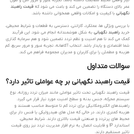
نیاز واقعی محیط مطابقت داشته باشد، تجربه عبور و مرور امن و طول
عمر بالای دستگاه را تضمین می کند و باعث می شود که
قیمت راهبند
نگهبانی
با کیفیت و امکانات واقعی همخوانی داشته باشد.
با بررسی ویژگی ها، عملکرد، گارانتی، دسترسی به قطعات و شرایط محیطی،
خرید
راهبند نگهبانی
به شکل هوشمندانه انجام می شود. این فرآیند
کمک می کند تا هم امنیت و نظم تردد تضمین شود و هم سرمایه گذاری
شما اقتصادی و پایدار باشد. انتخاب آگاهانه، تجربه عبور و مرور سریع، کم
هزینه و مطمئن را برای کاربران و مدیران مجموعه فراهم می کند.
سوالات متداول
قیمت راهبند نگهبانی بر چه عواملی تاثیر دارد؟
قیمت راهبند نگهبانی تحت تاثیر عواملی مانند میزان تردد روزانه، نوع
سیستم محرکه، جنس بدنه و سطح امنیت مورد نیاز قرار می گیرد.
راهبندهای الکترومکانیکی برای تردد کم تا متوسط مناسب هستند و
هزینه کمتری دارند، در حالی که مدل های هیدرولیکی یا فنس دار برای
محیط های پرتردد و صنعتی قیمت بالاتری دارند. شرایط محیطی،
استاندارد IP و قابلیت اتصال به نرم افزار مدیریت تردد نیز روی قیمت
تاثیر مستقیم دارند.