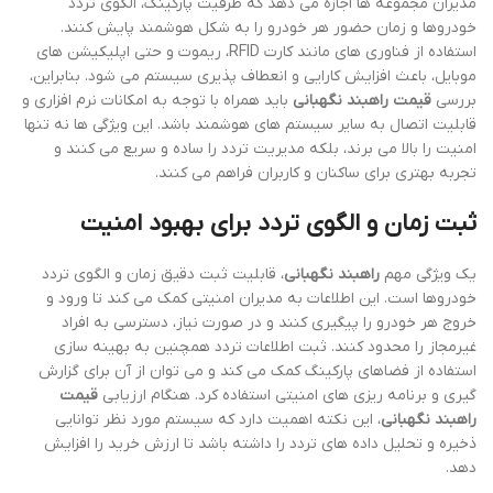
مدیران مجموعه ها اجازه می دهد که ظرفیت پارکینگ، الگوی تردد
خودروها و زمان حضور هر خودرو را به شکل هوشمند پایش کنند.
استفاده از فناوری های مانند کارت RFID، ریموت و حتی اپلیکیشن های
موبایل، باعث افزایش کارایی و انعطاف پذیری سیستم می شود. بنابراین،
بررسی
قیمت راهبند نگهبانی
باید همراه با توجه به امکانات نرم افزاری و
قابلیت اتصال به سایر سیستم های هوشمند باشد. این ویژگی ها نه تنها
امنیت را بالا می برند، بلکه مدیریت تردد را ساده و سریع می کنند و
تجربه بهتری برای ساکنان و کاربران فراهم می کنند.
ثبت زمان و الگوی تردد برای بهبود امنیت
یک ویژگی مهم
راهبند نگهبانی
، قابلیت ثبت دقیق زمان و الگوی تردد
خودروها است. این اطلاعات به مدیران امنیتی کمک می کند تا ورود و
خروج هر خودرو را پیگیری کنند و در صورت نیاز، دسترسی به افراد
غیرمجاز را محدود کنند. ثبت اطلاعات تردد همچنین به بهینه سازی
استفاده از فضاهای پارکینگ کمک می کند و می توان از آن برای گزارش
گیری و برنامه ریزی های امنیتی استفاده کرد. هنگام ارزیابی
قیمت
راهبند نگهبانی
، این نکته اهمیت دارد که سیستم مورد نظر توانایی
ذخیره و تحلیل داده های تردد را داشته باشد تا ارزش خرید را افزایش
دهد.