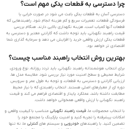
چرا دسترسی به قطعات یدکی مهم است؟
دسترسی آسان به قطعات یدکی باعث می شود در صورت خرابی یا
فرسودگی قطعات، تعمیرات سریع و کم هزینه انجام شود. راهبندهایی که
قطعات آنها کمیاب است، هزینه نگهداری بالایی دارند. هنگام بررسی
قیمت راهبند نگهبانی، باید توجه داشت که گارانتی معتبر و دسترسی به
قطعات یدکی ارزش واقعی خرید را افزایش می دهد و سرمایه گذاری شما
اقتصادی تر خواهد بود.
بهترین روش انتخاب راهبند مناسب چیست؟
برای انتخاب هوشمندانه راهبند نگهبانی، باید تردد روزانه، نوع ورودی،
شرایط محیطی و سطح امنیت مورد نیاز بررسی شود. مقایسه مدل ها،
ارزیابی گارانتی و دسترسی به قطعات، و توجه به طول عمر و سرویس
دوره ای از معیارهای اصلی هستند. انتخاب راهبندی که با نیاز محیط
مطابقت داشته باشد، عملکرد پایدار و اقتصادی فراهم می کند و قیمت
راهبند نگهبانی با ارزش واقعی همخوانی خواهد داشت.
با انتخاب محصولات ما،
قیمت راهبند نگهبانی
متناسب با کیفیت واقعی و
امکانات پیشرفته را تجربه کنید و امنیت پارکینگ یا مجتمع خود را
تضمین کنید. با راهبندهای
خودرویی
و سیستم های
کنترلی
ما، نه تنها