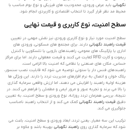
نگهبانی
باید عرض ورودی، محدودیت های فیزیکی و نوع بوم مناسب با
محیط مد نظر قرار گیرد تا انتخاب اقتصادی و کاربردی انجام شود.
سطح امنیت، نوع کاربری و قیمت نهایی
سطح امنیت مورد نیاز و نوع کاربری ورودی نیز نقش مهمی در تعیین
قیمت راهبند نگهبانی
دارند. برای مجتمع های مسکونی، ورودی های
اداری یا پارکینگ های عمومی، راهبندهای بازویی یا تلسکوپی با کنترل
ریموت و کارت RFID کفایت می کنند و قیمت معقولی دارند. اما برای مراکز
حساس، مکان های صنعتی یا نظامی که امنیت بالا الزامی است،
راهبندهای فنس دار یا ستونی توصیه می شود که قابلیت نصب سنسور،
پلاک خوان و اتصال به نرم افزارهای مدیریت تردد را دارند. این ویژگی ها
هزینه اولیه راهبند را افزایش می دهند، اما ارزش واقعی سرمایه گذاری
را بالا می برند و تجربه عبور و مرور ایمن و مطمئن را فراهم می کنند. در
نتیجه، بررسی همزمان تردد روزانه، نوع ورودی و سطح امنیت، به تعیین
دقیق
قیمت راهبند نگهبانی
کمک می کند و از انتخاب راهبند نامناسب
جلوگیری می کند.
ترکیب این سه معیار، یعنی تردد، ابعاد ورودی و سطح امنیت، باعث می
شود که سرمایه گذاری روی
راهبند نگهبانی
بهینه باشد و علاوه بر