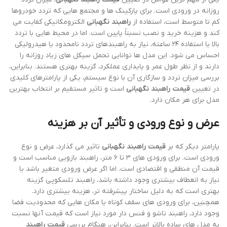
روزانه در ورودی است. برای پارکینگ ها و مجتمع هایی که تردد خودروها
کم تا متوسط است، استفاده از
راهبند نگهبانی
الکترومکانیکی کفایت می
کند و هزینه خرید و نصب نسبتاً پایین است. اما در محیط هایی با تردد
بالا یا استفاده ۲۴ ساعته، نیاز به راهبندهای تردد نامحدود یا هیدرولیکی
احساس می شود. این مدل ها توانایی تحمل سیکل های زیاد روزانه را
دارند و از نظر طول عمر و پایداری عملکرد، گزینه بهتری هستند. بنابراین،
بررسی میزان تردد و سازگاری آن با نوع سیستم، یکی از پارامترهای کلیدی
در تعیین
قیمت راهبند نگهبانی
است و تاثیر مستقیم بر انتخاب بهترین
مدل برای هر مکان دارد.
عرض و نوع ورودی و تأثیر آن بر هزینه
پارامتر دیگر که بر
قیمت راهبند نگهبانی
تاثیر می گذارد، عرض و نوع
ورودی است. برای ورودی های ۳ تا ۶ متر، راهبند بازویی مناسب است و
قیمت آن منطقی و اقتصادی است. اما اگر عرض ورودی متغیر باشد یا
نیاز به انعطاف بیشتری وجود داشته باشد، راهبند تلسکوپی گزینه
بهتری است که به دلیل ساختار پیشرفته تر، هزینه بیشتری دارد.
همچنین، برای ورودی های سقف کوتاه یا مکان هایی که محدودیت فضا
وجود دارد، راهبند تاشو و فنس دار مورد نیاز است که قیمت آنها نسبت
به مدل های ساده بالاتر است. بنابراین، هنگام بررسی
قیمت راهبند