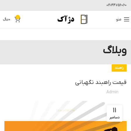
021-44756060
0
منو
0
﷼
وبلاگ
راهبند
قیمت راهبند نگهبانی
Admin
11
دسامبر