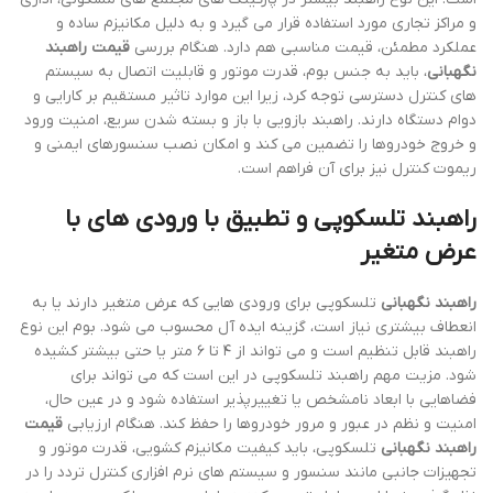
و مراکز تجاری مورد استفاده قرار می گیرد و به دلیل مکانیزم ساده و
عملکرد مطمئن، قیمت مناسبی هم دارد. هنگام بررسی
قیمت راهبند
نگهبانی
، باید به جنس بوم، قدرت موتور و قابلیت اتصال به سیستم
های کنترل دسترسی توجه کرد، زیرا این موارد تاثیر مستقیم بر کارایی و
دوام دستگاه دارند. راهبند بازویی با باز و بسته شدن سریع، امنیت ورود
و خروج خودروها را تضمین می کند و امکان نصب سنسورهای ایمنی و
ریموت کنترل نیز برای آن فراهم است.
راهبند تلسکوپی و تطبیق با ورودی های با
عرض متغیر
راهبند نگهبانی
تلسکوپی برای ورودی هایی که عرض متغیر دارند یا به
انعطاف بیشتری نیاز است، گزینه ایده آل محسوب می شود. بوم این نوع
راهبند قابل تنظیم است و می تواند از ۴ تا ۶ متر یا حتی بیشتر کشیده
شود. مزیت مهم راهبند تلسکوپی در این است که می تواند برای
فضاهایی با ابعاد نامشخص یا تغییرپذیر استفاده شود و در عین حال،
امنیت و نظم در عبور و مرور خودروها را حفظ کند. هنگام ارزیابی
قیمت
راهبند نگهبانی
تلسکوپی، باید کیفیت مکانیزم کشویی، قدرت موتور و
تجهیزات جانبی مانند سنسور و سیستم های نرم افزاری کنترل تردد را در