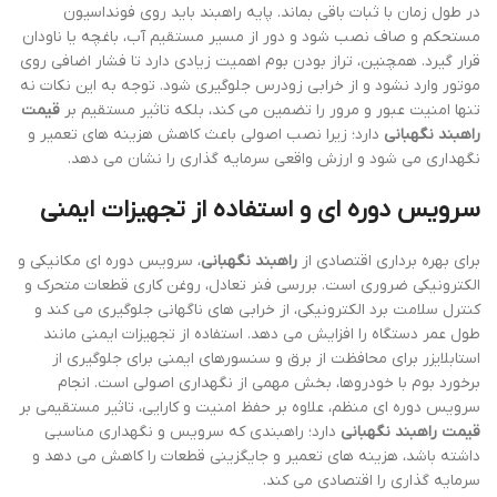
در طول زمان با ثبات باقی بماند. پایه راهبند باید روی فونداسیون
مستحکم و صاف نصب شود و دور از مسیر مستقیم آب، باغچه یا ناودان
قرار گیرد. همچنین، تراز بودن بوم اهمیت زیادی دارد تا فشار اضافی روی
موتور وارد نشود و از خرابی زودرس جلوگیری شود. توجه به این نکات نه
تنها امنیت عبور و مرور را تضمین می کند، بلکه تاثیر مستقیم بر
قیمت
راهبند نگهبانی
دارد؛ زیرا نصب اصولی باعث کاهش هزینه های تعمیر و
نگهداری می شود و ارزش واقعی سرمایه گذاری را نشان می دهد.
سرویس دوره ای و استفاده از تجهیزات ایمنی
برای بهره برداری اقتصادی از
راهبند نگهبانی
، سرویس دوره ای مکانیکی و
الکترونیکی ضروری است. بررسی فنر تعادل، روغن کاری قطعات متحرک و
کنترل سلامت برد الکترونیکی، از خرابی های ناگهانی جلوگیری می کند و
طول عمر دستگاه را افزایش می دهد. استفاده از تجهیزات ایمنی مانند
استابلایزر برای محافظت از برق و سنسورهای ایمنی برای جلوگیری از
برخورد بوم با خودروها، بخش مهمی از نگهداری اصولی است. انجام
سرویس دوره ای منظم، علاوه بر حفظ امنیت و کارایی، تاثیر مستقیمی بر
قیمت راهبند نگهبانی
دارد؛ راهبندی که سرویس و نگهداری مناسبی
داشته باشد، هزینه های تعمیر و جایگزینی قطعات را کاهش می دهد و
سرمایه گذاری را اقتصادی می کند.