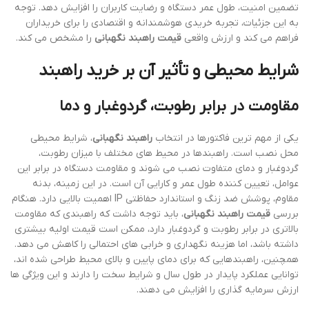
تضمین امنیت، طول عمر دستگاه و رضایت کاربران را افزایش دهد. توجه
به این جزئیات، تجربه خریدی هوشمندانه و اقتصادی را برای خریداران
فراهم می کند و ارزش واقعی
قیمت راهبند نگهبانی
را مشخص می کند.
شرایط محیطی و تأثیر آن بر خرید راهبند
مقاومت در برابر رطوبت، گردوغبار و دما
یکی از مهم ترین فاکتورها در انتخاب
راهبند نگهبانی
، شرایط محیطی
محل نصب است. راهبندها در محیط های مختلف با میزان رطوبت،
گردوغبار و دمای متفاوت نصب می شوند و مقاومت دستگاه در برابر این
عوامل، تعیین کننده طول عمر و کارایی آن است. در این زمینه، بدنه
مقاوم، پوشش ضد زنگ و استاندارد حفاظتی IP اهمیت بالایی دارد. هنگام
بررسی
قیمت راهبند نگهبانی
، باید توجه داشت که راهبندی که مقاومت
بالاتری در برابر رطوبت و گردوغبار دارد، ممکن است قیمت اولیه بیشتری
داشته باشد، اما هزینه نگهداری و خرابی های احتمالی را کاهش می دهد.
همچنین، راهبندهایی که برای دمای پایین و بالای محیط طراحی شده اند،
توانایی عملکرد پایدار در طول سال و شرایط سخت را دارند و این ویژگی ها
ارزش سرمایه گذاری را افزایش می دهند.