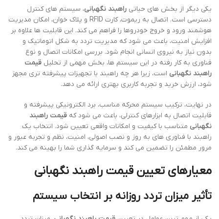
یکی دیگر از بخش های حیاتی
راهبند نگهبانی
، سیستم های کنترل
دسترسی است. اتصال به ریموت، کارت RFID و پلاک خوان، امکان مدیریت
هوشمند ورود و خروج خودروها را فراهم می کند. این قابلیت ها علاوه بر
افزایش امنیت، باعث می شود که مدیریت تردد به شکل اتوماتیک و
بدون نیاز به نیروی انسانی انجام شود. بررسی امکانات اتصال و نوع
فناوری به کار رفته در این سیستم ها، بخش مهمی از تحلیل
قیمت
راهبند نگهبانی
است، زیرا هر چه راهبند با تجهیزات پیشرفته تری مجهز
شود، ارزش خرید و تجربه کاربری بهتری ارائه می دهد.
در نهایت، ترکیب سیستم محرکه مناسب، برد الکترونیکی پیشرفته و
قابلیت اتصال به ابزارهای کنترلی، باعث می شود که
قیمت راهبند
نگهبانی
متناسب با کیفیت و امکانات واقعی تعیین شود. انتخاب یک
راهبند با فناوری های به روز و نصب اصولی، امنیت، نظم و تجربه عبور و
مرور مطمئن را تضمین می کند و سرمایه گذاری شما را بهینه می کند.
معیارهای تعیین قیمت راهبند نگهبانی
تأثیر میزان تردد روزانه بر انتخاب سیستم
یکی از مهم ترین عوامل در تعیین
قیمت راهبند نگهبانی
، میزان تردد