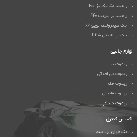
راهبند مکانیک دژ 400
راهبند پر سرعت 440
جک هیدرولیک نوپی 66
جک بی اف تی P4.5
لوازم جانبی
ریموت بتا
ریموت بی اف تی
ریموت فک
ریموت فادینی
ریموت ضد کپی
اکسس کنترل
تگ خوان برد بلند