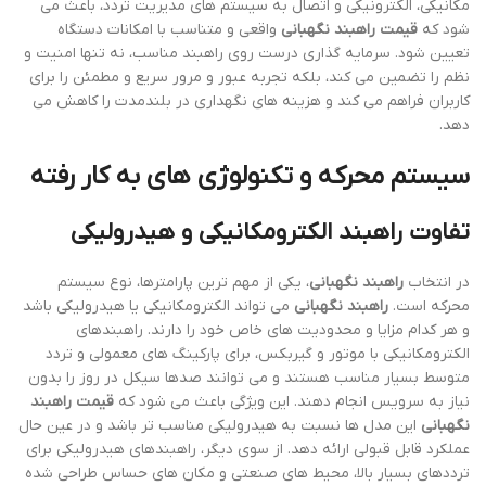
مکانیکی، الکترونیکی و اتصال به سیستم های مدیریت تردد، باعث می
شود که
قیمت راهبند نگهبانی
واقعی و متناسب با امکانات دستگاه
تعیین شود. سرمایه گذاری درست روی راهبند مناسب، نه تنها امنیت و
نظم را تضمین می کند، بلکه تجربه عبور و مرور سریع و مطمئن را برای
کاربران فراهم می کند و هزینه های نگهداری در بلندمدت را کاهش می
دهد.
سیستم محرکه و تکنولوژی های به کار رفته
تفاوت راهبند الکترومکانیکی و هیدرولیکی
در انتخاب
راهبند نگهبانی
، یکی از مهم ترین پارامترها، نوع سیستم
محرکه است.
راهبند نگهبانی
می تواند الکترومکانیکی یا هیدرولیکی باشد
و هر کدام مزایا و محدودیت های خاص خود را دارند. راهبندهای
الکترومکانیکی با موتور و گیربکس، برای پارکینگ های معمولی و تردد
متوسط بسیار مناسب هستند و می توانند صدها سیکل در روز را بدون
نیاز به سرویس انجام دهند. این ویژگی باعث می شود که
قیمت راهبند
نگهبانی
این مدل ها نسبت به هیدرولیکی مناسب تر باشد و در عین حال
عملکرد قابل قبولی ارائه دهد. از سوی دیگر، راهبندهای هیدرولیکی برای
ترددهای بسیار بالا، محیط های صنعتی و مکان های حساس طراحی شده