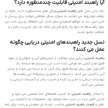
آیا راهبند امنیتی قابلیت چندمنظوره دارد؟
بله، برخی مدل های
راهبند امنیتی
ویژگی های چندمنظوره دارند. علاوه بر
توقف خودروها، می توانند به عنوان سنگر حفاظتی موقت برای پرسنل یا
حتی سیل بند در مواقع اضطراری عمل کنند. این انعطاف پذیری باعث می
شود راهبندها نه تنها یک مانع فیزیکی بلکه یک ابزار مدیریت بحران و
حفاظت جامع باشند.
نسل جدید راهبندهای امنیتی دریایی چگونه
عمل می کنند؟
راهبند امنیتی
دریایی برای حفاظت از مسیرهای آبی و جلوگیری از نفوذ
قایق ها و کشتی ها طراحی شده است. این سیستم ها مشابه یک
آکاردئون غول پیکر توسط قایق یدک کش باز و بسته می شوند و مسیر
آبی را کنترل می کنند. با استفاده از فناوری پیشرفته، این راهبندها
تهدیدات دریایی را مدیریت کرده و امنیت بنادر و تأسیسات دریایی را
تضمین می کنند.
با انتخاب
راهبند امنیتی
ما، امنیت فضاهای شما تضمین می شود و
کنترل کامل تردد در دست شما خواهد بود. محصولات ما با کیفیت بی
نظیر و
قیمت راهبند امنیتی
مناسب، تجربه ای مطمئن و راحت برای شما