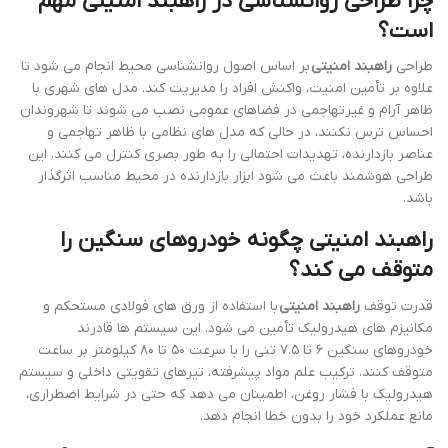
چرا طراحی روانشناسی در راهبند امنیتی مهم
است؟
طراحی
راهبند امنیتی
بر اساس اصول روانشناسی محیط انجام می شود تا
علاوه بر تأمین امنیت، واکنش افراد را مدیریت کند. مدل های شهری با
ظاهر آرام و غیرتهاجمی در فضاهای عمومی نصب می شوند تا شهروندان
احساس ترس نکنند، در حالی که مدل های نظامی با ظاهر تهاجمی و
عناصر بازدارنده، تهدیدات احتمالی را به طور بصری کنترل می کنند. این
طراحی هوشمند باعث می شود ابزار بازدارنده در محیط مناسب اثرگذار
باشد.
راهبند امنیتی چگونه خودروهای سنگین را
متوقف می کند؟
قدرت توقف
راهبند امنیتی
با استفاده از ورق های فولادی مستحکم و
مکانیزم های هیدرولیک تأمین می شود. این سیستم ها قادرند
خودروهای سنگین ۶ تا ۷.۵ تنی را با سرعت ۵۰ تا ۸۰ کیلومتر بر ساعت
متوقف کنند. ترکیب علم مواد پیشرفته، تیرهای تقویتی داخلی و سیستم
هیدرولیک با فشار روغن، اطمینان می دهد که حتی در شرایط اضطراری،
مانع عملکرد خود را بدون خطا انجام دهد.