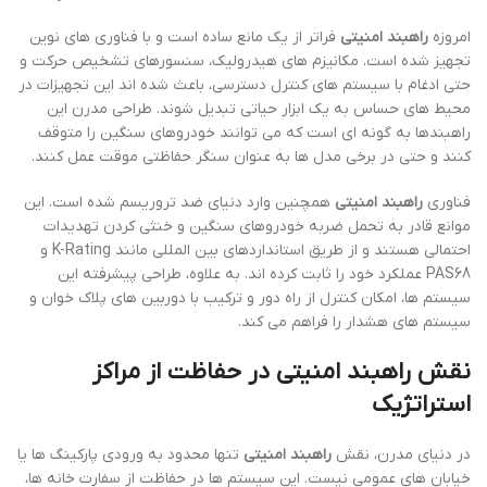
امروزه
راهبند امنیتی
فراتر از یک مانع ساده است و با فناوری های نوین
تجهیز شده است. مکانیزم های هیدرولیک، سنسورهای تشخیص حرکت و
حتی ادغام با سیستم های کنترل دسترسی، باعث شده اند این تجهیزات در
محیط های حساس به یک ابزار حیاتی تبدیل شوند. طراحی مدرن این
راهبندها به گونه ای است که می توانند خودروهای سنگین را متوقف
کنند و حتی در برخی مدل ها به عنوان سنگر حفاظتی موقت عمل کنند.
فناوری
راهبند امنیتی
همچنین وارد دنیای ضد تروریسم شده است. این
موانع قادر به تحمل ضربه خودروهای سنگین و خنثی کردن تهدیدات
احتمالی هستند و از طریق استانداردهای بین المللی مانند K-Rating و
PAS68 عملکرد خود را ثابت کرده اند. به علاوه، طراحی پیشرفته این
سیستم ها، امکان کنترل از راه دور و ترکیب با دوربین های پلاک خوان و
سیستم های هشدار را فراهم می کند.
نقش راهبند امنیتی در حفاظت از مراکز
استراتژیک
در دنیای مدرن، نقش
راهبند امنیتی
تنها محدود به ورودی پارکینگ ها یا
خیابان های عمومی نیست. این سیستم ها در حفاظت از سفارت خانه ها،