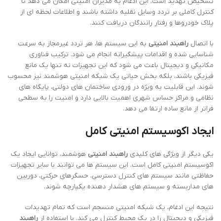
تشخیص تهدید است. این ادغام به مدیران امنیتی امکان می دهد تا
کنترل کاملی بر تردد وسایل نقلیه داشته باشند و اطلاعات لحظه ای از
پلاک خودروها و رفتار رانندگان دریافت کنند.
با اتصال
راهبند امنیتی
به این سیستم ها، هر تردد غیرمجاز به سرعت
شناسایی شده و اقدامات پیشگیرانه انجام می شود. ترکیب فناوری
مکانیکی و دیجیتال باعث می شود که این تجهیزات نه تنها یک مانع
فیزیکی باشند، بلکه بخش حیاتی یک شبکه امنیتی هوشمند نیز محسوب
شوند. این قابلیت به ویژه در ورودی ساختمان های دولتی، پایگاه های
نظامی و مراکز حساس شهری اهمیت بالایی دارد و امنیت را به سطحی
فراتر از مانع ساده ارتقا می دهد.
ایجاد اکوسیستم امنیتی کامل
یکی دیگر از ویژگی های کلیدی
راهبند امنیتی
هوشمند، توانایی ایجاد یک
اکوسیستم امنیتی کامل است. این سیستم ها می توانند با سایر تجهیزات
حفاظتی مانند سیستم های کنترل دسترسی، حسگرهای حرکتی، دوربین
های مداربسته و سیستم های هشدار دهنده یکپارچه شوند.
نتیجه این ادغام، یک شبکه امنیتی منسجم است که تمام تهدیدات
فیزیکی و دیجیتال را در یک محیط کنترل می کند. با استفاده از
راهبند