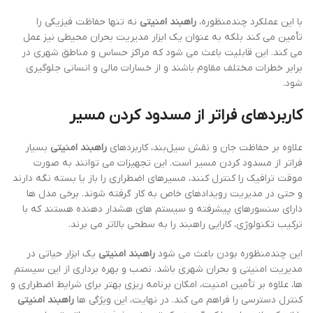
با این عملکرد چندمنظوره،
راهبند امنیتی
نه تنها حفاظت فیزیکی را
تأمین می کند بلکه به عنوان یک ابزار مدیریت بحران محیطی نیز عمل
می کند. این قابلیت باعث می شود که مراکز حساس و مناطق شهری در
برابر خطرات مختلف مقاوم باشند و از خسارات مالی و انسانی جلوگیری
شود.
کاربردهای فراتر از مسدود کردن مسیر
علاوه بر حفاظت جان و نقش سیل‌بند، کاربردهای
راهبند امنیتی
بسیار
فراتر از مسدود کردن مسیر است. این تجهیزات می توانند به صورت
موقت ترافیک را کنترل کنند، مسیرهای اضطراری را باز یا بسته نگه دارند
و حتی در مدیریت رویدادهای خاص به کار گرفته شوند. برخی مدل ها
دارای سنسورهای پیشرفته و سیستم های هشدار دهنده هستند که با
ترکیب تکنولوژی، کارایی راهبند را به سطحی بالاتر می برند.
این چندمنظوره بودن باعث می شود
راهبند امنیتی
یک ابزار حیاتی در
مدیریت امنیتی و بحران شهری باشد. نصب و بهره برداری از این سیستم
ها، علاوه بر تأمین امنیت، امکان برنامه ریزی بهتر برای شرایط اضطراری و
کنترل دسترسی را فراهم می کند. در نهایت، این ویژگی ها
راهبند امنیتی