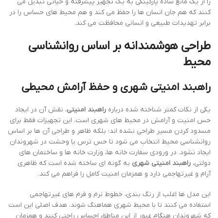
را از یک مانع ساده پارکینگی به یک تجهیز پیشرفته و حیاتی تبدیل می
کنند که هم جان انسان ها را حفظ می کند و هم محیط های حساس را در
برابر تهدیدات طبیعی و انسانی محافظت می کند.
طراحی هوشمندانه بر اساس روانشناسی
محیط
راهبند امنیتی شهری و حفظ آرامش محیطی
یکی از نکات کمتر شناخته شده درباره
راهبند امنیتی
، نقش آن در ایجاد
حس امنیت و آرامش در محیط های شهری است. این تجهیزات فقط برای
مسدود کردن مسیر طراحی نشده اند؛ بلکه ظاهر و طراحی آن ها بر اساس
روانشناسی محیط انتخاب می شود تا حس ترس یا وحشت در شهروندان
ایجاد نشود. در ورودی سفارت خانه ها، وزارت خانه ها و ساختمان های
دولتی،
راهبند امنیتی شهری
به گونه ای ساخته شده است که ظاهری
آرام و غیرتهاجمی دارد و همزمان امنیت کامل را فراهم می کند.
این مدل ها اغلب از رنگ بندی، خطوط نرم و فرم های غیرتهاجمی
استفاده می کنند تا با محیط شهری هماهنگ شوند. هدف اصلی این است
که شهروندان هنگام عبور از این مناطق احساس راحتی کنند و همزمان