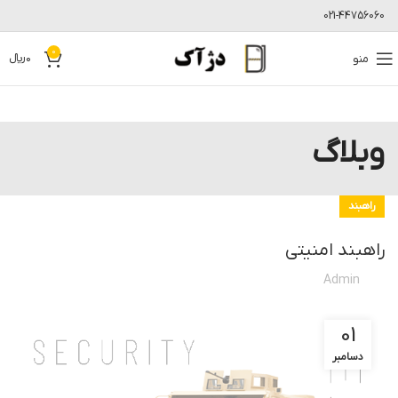
021-44756060
0
منو
0
﷼
وبلاگ
راهبند
راهبند امنیتی
Admin
01
دسامبر