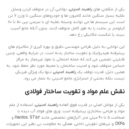
یکی از شگفتی های
راهبند امنیتی
، توانایی آن در متوقف کردن وسایل
نقلیه بسیار سنگین مانند کامیون ها و خودروهای سنگین تا وزن ۷ تن
است. این سیستم ها می توانند وسیله نقلیه ای با سرعتی بین ۵۰ تا ۸۰
کیلومتر بر ساعت را به طور کامل متوقف کنند، بدون آنکه مانع آسیب
ببیند یا شکست مکانیکی رخ دهد.
این توانایی به دلیل طراحی مهندسی دقیق و بهره گیری از مکانیزم های
پیشرفته هیدرولیک و تقویت ساختار بدنه است. در شرایط واقعی، چنین
قابلیتی تضمین می کند که حمله احتمالی یا نفوذ غیرمجاز به مراکز
حساس متوقف شود و امنیت ساختمان یا محیط مورد نظر حفظ شود. به
همین دلیل، قدرت توقف یک
راهبند امنیتی
تنها یک ویژگی فیزیکی
نیست بلکه بخشی از استراتژی جامع امنیتی به شمار می رود.
نقش علم مواد و تقویت ساختار فولادی
یکی از عوامل اصلی در قدرت فوق العاده
راهبند امنیتی
، استفاده از علم
مواد و طراحی ساختاری پیشرفته است. ورق های فولاد آب دیده با
ضخامت ۵ تا ۴۰ میلی متر، آلیاژهای تخصصی مانند
ST52
،
Hardox
و
CK45
و تیرهای تقویتی داخلی، همگی به مقاومت بی نظیر این تجهیزات