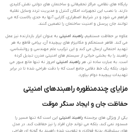
پایگاه های نظامی، مراکز تحقیقاتی و ساختمان های دولتی نقش کلیدی
دارند. با نصب این تجهیزات، امکان کنترل و مدیریت تردد وسایل نقلیه
فراهم می شود و در شرایط اضطراری، کارایی آنها به حدی بالاست که می
توانند جان پرسنل و امنیت ساختمان را تضمین کنند.
علاوه بر حفاظت مستقیم،
راهبند امنیتی
به عنوان ابزار بازدارنده نیز عمل
می کند. ظاهر مستحکم و مکانیزم های پیچیده آن، پیامی قاطع به هر
تهدید احتمالی ارسال می کند و این ترکیب علم مهندسی و روانشناسی،
راهبند را به بخشی حیاتی از سیستم های امنیتی مدرن تبدیل کرده
است. به عبارت ساده تر، هر
راهبند امنیتی
امروز نه تنها مانع عبور می
شود، بلکه یک خط دفاعی جامع است که با دقت طراحی شده تا در برابر
تهدیدات پیچیده دوام بیاورد.
مزایای چندمنظوره راهبندهای امنیتی
حفاظت جان و ایجاد سنگر موقت
یکی از ویژگی های برجسته
راهبند امنیتی
این است که تنها مسیر را
مسدود نمی کند، بلکه می تواند جان افراد را نیز حفاظت کند. در مدل
های پیشرفته، بدنه فولادی و تقویت شده راهبند به گونه ای طراحی