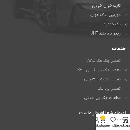
کارت خوان خودرو
دوربین پلاک خوان
تگ خودرو
ریدر برد بلند UHF
خدمات
تعمیر جک فک FAAC
تعمیر جک بی اف تی BFT
تعمیر راهبند ایتالیایی
تعمیر برد فک
قطعات جک بی اف تی
اعتماد شما افتخار ماست
0
روشگاه
سایدبار
علاقه مندی
سبد خرید
حساب کاربری من