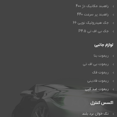
راهبند مکانیک دژ 400
راهبند پر سرعت 440
جک هیدرولیک نوپی 66
جک بی اف تی P4.5
لوازم جانبی
ریموت بتا
ریموت بی اف تی
ریموت فک
ریموت فادینی
ریموت ضد کپی
اکسس کنترل
تگ خوان برد بلند