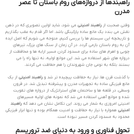
راهبندها از دروازه‌های روم باستان تا عصر
مدرن
وقتی صحبت از
راهبند امنیتی
می شود، شاید اولین تصویری که در ذهن
نقش می بندد یک مانع ساده پارکینگی باشد. اما اگر قدم به عقب بگذاریم
و تاریخچه این سیستم ها را بررسی کنیم، متوجه می شویم که اصل ایده
آن به روم باستان بازمی گردد. در آن زمان از سنگ های بزرگ، تیرهای
چوبی و اهرم های ساده برای مسدود کردن مسیر ارابه ها و محافظت از
دروازه های شهر استفاده می شد. این موانع اولیه، نه تنها راه را می
بستند بلکه به نوعی جان شهروندان را هم حفاظت می کردند.
با گذشت قرن ها، نیاز به حفاظت پیچیده تر شد و
راهبند امنیتی
از یک
مانع فیزیکی ساده به تجهیزات مدرن و پیشرفته تبدیل شد. در قرون
وسطی، در قلعه ها و ساختمان های استراتژیک از دروازه های تقویت
شده و موانع آهنی استفاده می شد که نمونه های اولیه مسیرهای
امنیتی امروزی به شمار می روند. این تکامل نشان می دهد که
راهبند
امنیتی
همواره با نیاز به حفاظت و امنیت همگام بوده و تنها ابزار فیزیکی
محدود به مسدود کردن مسیر نبوده است.
تحول فناوری و ورود به دنیای ضد تروریسم