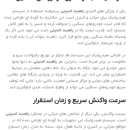
یکی از ویژگی های کلیدی
راهبند امنیتی
پیشرفته، استفاده از سیستم
هیدرولیک برای حرکت و کنترل است. این مکانیزم به گونه ای طراحی شده
که قادر است خودروهای سنگین را متوقف کرده و مسیر را به طور کامل
مسدود کند. قدرت لیفت بالا در
راهبند امنیتی
باعث می شود حتی اگر یک
وسیله نقلیه سنگین روی مانع قرار گیرد، راهبند بتواند آن را بلند کرده و
از ورود غیرمجاز جلوگیری کند.
در طراحی هیدرولیک این سیستم ها، تمرکز بر توزیع یکنواخت نیرو و
مقاومت در برابر ضربه است. بنابراین، هر
راهبند امنیتی
نه تنها مانع
عبور خودرو می شود بلکه به عنوان یک خط دفاعی مطمئن در شرایط
اضطراری عمل می کند. این قابلیت به ویژه در ورودی پایگاه های نظامی،
ساختمان های دولتی و مراکز حساس اهمیت بالایی دارد، جایی که توقف
سریع خودروهای سنگین می تواند از وقوع خسارات جدی جلوگیری کند.
سرعت واکنش سریع و زمان استقرار
سرعت واکنش، یکی دیگر از شاخص های حیاتی در عملکرد
راهبند امنیتی
است. سیستم هیدرولیک این تجهیزات به گونه ای طراحی شده که در
مواقع بحرانی، در کسری از ثانیه فعال شود. بسته به مدل، زمان استقرار