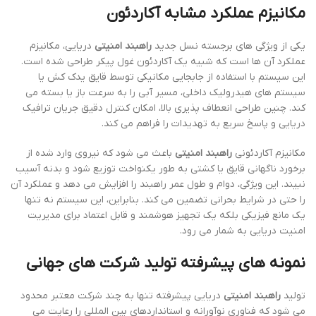
مکانیزم عملکرد مشابه آکاردئون
یکی از ویژگی های برجسته نسل جدید
راهبند امنیتی
دریایی، مکانیزم
عملکرد آن ها است که شبیه یک آکاردئون غول پیکر طراحی شده است.
این سیستم با استفاده از جابجایی مکانیکی توسط قایق یدک کش یا
سیستم های هیدرولیک داخلی، مسیر آبی را به سرعت باز یا بسته می
کند. چنین طراحی انعطاف پذیری بالا، امکان کنترل دقیق جریان ترافیک
دریایی و پاسخ سریع به تهدیدات را فراهم می کند.
مکانیزم آکاردئونی
راهبند امنیتی
باعث می شود که نیروی وارد شده از
برخورد ناگهانی قایق یا کشتی به طور یکنواخت توزیع شود و بدنه آسیب
نبیند. این ویژگی، دوام و طول عمر راهبند را افزایش می دهد و عملکرد آن
را حتی در شرایط بحرانی تضمین می کند. بنابراین، این سیستم نه تنها
یک مانع فیزیکی بلکه یک تجهیز هوشمند و قابل اعتماد برای مدیریت
امنیت دریایی به شمار می رود.
نمونه های پیشرفته تولید شرکت های جهانی
تولید
راهبند امنیتی
دریایی پیشرفته تنها به چند شرکت معتبر محدود
می شود که فناوری نوآورانه و استانداردهای بین المللی را رعایت می