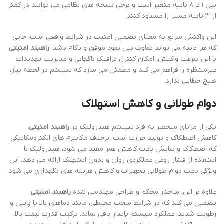
بین ۱ تا ۸ ثانیه متغیر است و برخی نسخه های نظامی می توانند در کمتر
از ۳ ثانیه مسیر را مسدود کنند.
این واکنش سریع به معنای تضمین امنیت در شرایط واقعی است، جایی
که هر ثانیه می تواند تفاوت بین نفوذ موفق و ناکام باشد.
راهبند امنیتی
با این سرعت واکنش، امکان کنترل ترافیک ناگهانی و مدیریت تهدیدات
غیرمنتظره را فراهم می کند و مطمئن می سازد که سیستم در لحظه نیاز،
هیچ خطایی ندارد.
دوام طولانی و کاهش استهلاک
یکی از مزایای منحصر به فرد سیستم هیدرولیک در
راهبند امنیتی
،
کاهش اصطکاک و تولید حرارت است. برخلاف مکانیزم های الکترومکانیکی
که اصطکاک و سایش باعث کاهش عمر مفید می شود، هیدرولیک با
استفاده از فشار روغن عملکردی روان و بدون استهلاک ارائه می دهد. این
ویژگی باعث دوام طولانی تجهیزات و کاهش هزینه های نگهداری می شود.
علاوه بر این، ساختار محکم و طراحی مهندسی شده
راهبند امنیتی
تضمین می کند که در شرایط سخت محیطی، مانند دماهای بالا یا پایین و
رطوبت شدید، عملکرد سیستم پایدار باقی بماند. ترکیب قدرت لیفت بالا،