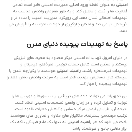
امنیتی
به عنوان نقطه ورود اصلی، مدیریت امنیتی قادر است تمامی
فعالیت ها را ثبت و تحلیل کند و به طور همزمان واکنش مناسب به
تهدیدات احتمالی نشان دهد. این رویکرد، مدیریت امنیت را ساده تر و
اثربخش تر می کند و امکان جلوگیری از حوادث ناخواسته را افزایش می
دهد.
پاسخ به تهدیدات پیچیده دنیای مدرن
در دنیای امروز، تهدیدات امنیتی دیگر محدود به محیط های فیزیکی
نیستند و ممکن است شامل حملات ترکیبی، نفوذهای دیجیتال و
تهدیدات غیرمنتظره باشند.
راهبند امنیتی
هوشمند با یکپارچه شدن با
سیستم های تشخیص تهدید، قادر است به سرعت واکنش نشان دهد و
تهدیدات پیچیده را مهار کند.
این تجهیزات می توانند داده های دریافتی از سنسورها و دوربین ها را
تجزیه و تحلیل کرده و در زمان واقعی تصمیمات امنیتی اتخاذ کنند.
نتیجه آن، افزایش ایمنی مراکز حساس و کاهش خطرات بالقوه است.
ترکیب مهندسی پیشرفته، مکانیزم های مقاوم و فناوری های هوشمند
باعث می شود که هر
راهبند امنیتی
نه تنها یک مانع فیزیکی بلکه یک
ابزار دفاعی جامع و هوشمند باشد.