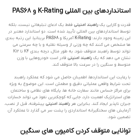
استانداردهای بین المللی K-Rating و PAS68
قدرت و کارایی یک
راهبند امنیتی
فقط یک ادعای تبلیغاتی نیست، بلکه
توسط استانداردهای بین المللی تأیید شده است. دو استاندارد معتبر در
این زمینه وجود دارند:
K-Rating
آمریکا و
PAS68
بریتانیا. این رتبه بندی
ها مشخص می کنند که چه وزنی از وسیله نقلیه و با چه سرعتی می
تواند توسط راهبند متوقف شود. به طور مثال، درجه بندی K4 تا K12
نشان می دهد که یک
راهبند امنیتی
قادر است خودروهایی با وزن
متوسط و سنگین را در سرعت بالا متوقف کند.
با رعایت این استانداردها، اطمینان حاصل می شود که عملکرد راهبند
تحت شرایط واقعی عملیاتی دقیق و مطمئن است. این موضوع به ویژه
برای مراکز حساس مانند سفارت خانه ها، پایگاه های نظامی و ساختمان
های استراتژیک اهمیت دارد، جایی که کوچکترین نفوذ می تواند خسارات
جبران ناپذیر ایجاد کند. بنابراین هر
راهبند امنیتی
پیشرفته، قبل از نصب،
آزمایش های سختگیرانه استانداردی را پشت سر می گذارد تا عملکرد آن
تضمین شود.
توانایی متوقف کردن کامیون های سنگین