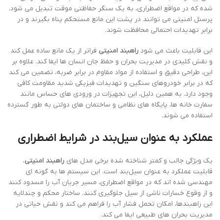
شده که در مواقع اضطراری، به یک سنگر حفاظتی موقت تبدیل می شود.
پرسنل امنیتی می توانند در پشت این مانع مستحکم پناه بگیرند و در
برابر تهدیدات احتمالی محافظت شوند.
این قابلیت باعث می شود
راهبند امنیتی
فراتر از یک مانع ساده عمل کند
و نقش کلیدی در مدیریت بحران و حفظ جان انسان ها ایفا کند. علاوه بر
این، طراحی دقیق و استفاده از مواد مقاوم در برابر ضربه، تضمین می کند
که در برابر خودروهای سنگین و تهدیدات فیزیکی شدید مقاومت کافی
وجود دارد. به همین دلیل، این تجهیزات در ورودی های حساس مانند
سفارت خانه ها، پایگاه های نظامی و ساختمان های دولتی به طور گسترده
استفاده می شوند.
عملکرد به عنوان سیل‌بند در شرایط اضطراری
یک ویژگی جالب و کمتر شناخته شده برخی مدل های
راهبند امنیتی
،
قابلیت عملکرد به عنوان سیل‌بند است. این سیستم ها به گونه ای
مهندسی شده اند که در مواقع اضطراری، مسیر جریان آب را مسدود کنند
و از وقوع خسارات ناشی از سیل جلوگیری کنند. ساختار محکم و چندلایه
این راهبندها، امکان تحمل فشار آب را فراهم می کند و نقش حیاتی در
مدیریت بحران های طبیعی ایفا می کند.