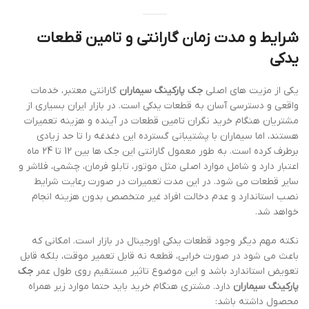
شرایط و مدت زمان گارانتی و تامین قطعات
یدکی
یکی از مزیت های اصلی
جک پارکینگ سیماران
گارانتی معتبر، خدمات
واقعی و دسترسی آسان به قطعات یدکی است. در بازار ایران بسیاری از
مشتریان هنگام خرید نگران تامین قطعات در آینده و هزینه تعمیرات
هستند، اما سیماران با پشتیبانی گسترده این دغدغه را تا حد زیادی
برطرف کرده است. به طور معمول گارانتی این جک ها بین 12 تا 24 ماه
اعتبار دارد و شامل موارد اصلی مثل موتور، تابلو فرمان، چشمی، فلاشر و
سایر قطعات می شود. در این مدت تعمیرات در صورت رعایت شرایط
نصب استاندارد و عدم دخالت افراد غیر متخصص بدون هزینه انجام
خواهد شد.
نکته مهم دیگر وجود قطعات یدکی اورجینال در بازار است. امکانی که
باعث می شود در صورت خرابی، قطعه نه قابل تعمیر موقت، بلکه قابل
تعویض استاندارد باشد و این موضوع تاثیر مستقیم روی طول عمر
جک
پارکینگ سیماران
دارد. مشتری هنگام خرید باید حتما موارد زیر همراه
محصول داشته باشد: