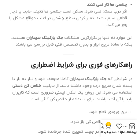
چشمی ها کار نمی کنند
اگر درب بسته نمی شود، ممکن است چشمی ها کثیف، جابجا یا دچار
قطعی سیم باشند. تمیز کردن سطح چشمی در اغلب مواقع مشکل را
رفع می کند.
این موارد نه تنها پرتکرارترین مشکلات
جک پارکینگ سیماران
هستند،
بلکه با ساده ترین ابزار و بدون تخصص فنی قابل بررسی می باشند.
راهکارهای فوری برای شرایط اضطراری
در شرایطی که
جک پارکینگ سیماران
کاملا متوقف شود و نیاز به باز یا
بسته شدن سریع درب وجود داشته باشد، از قابلیت
خلاص کن دستی
استفاده می شود. این روش یک امکان ایمنی ضروری است که کاربران
باید با آن آشنا باشند. برای استفاده از خلاص کن کافی است:
برق ورودی قطع شود.
درپوش محل خلاص کن باز شود.
0
اهرم خلاص کن در جهت تعیین شده چرخانده شود.
روشگاه
سایدبار
علاقه مندی
سبد خرید
حساب کاربری من