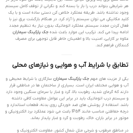
هر شرایطی بتواند درب را باز یا بسته کند و نگرانی از توقف کامل سیستم
وجود نداشته باشد. طریقه عملکرد خلاص کن دستی ساده است و با یک
کلید مکانیکی می توان سیستم را آزاد کرد. در هنگام بازگشت برق نیز با
فعال کردن مجدد سیستم، عملکرد اتوماتیک بدون نیاز به تنظیم مجدد
ادامه پیدا می کند. ترکیب این موارد باعث شده
جک پارکینگ سیماران
علاوه بر کارایی، امنیت بالا و اطمینان خاطر قابل توجهی برای مصرف
کنندگان فراهم کند.
تطابق با شرایط آب و هوایی و نیازهای محلی
یکی از مزیت های مهم
جک پارکینگ سیماران
سازگاری با شرایط محیطی و
آب و هوایی مختلف ایران است. بسیاری از ساختمان ها در مناطقی قرار
دارند که گرمای شدید، رطوبت بالا، گرد و غبار یا سرمای سنگین وجود دارد
و سیستم درب اتوماتیک باید در برابر این عوامل مقاومت کافی داشته
باشد. استفاده از پوشش های ضد خوردگی روی بدنه، قطعات استاندارد و
درجه حفاظتی مناسب مانند IP54 باعث می شود عملکرد برد الکترونیکی و
موتور در برابر باران، خاک، رطوبت و گرد و غبار پایدار بماند.
در مناطق مرطوب و شرجی مثل شمال کشور، مقاومت الکترونیک و