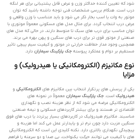
شود که تعیین کننده حداکثر وزن و عرض قابل پشتیبانی برای هر لنگه
درب است. هنگام بررسی مشخصات فنی توجه داشته باشید که توان
موتور به وات یا اسب بخار ذکر می شود و باید متناسب با وزن واقعی و
عرض درب انتخاب گردد. برای مثال مدل های مسکونی معمولاً موتوری با
توان مناسب برای درب های سبک تا متوسط دارند، در حالی که مدل های
صنعتی از موتور قوی تر برای درب های سنگین و پهن بهره می برند.
همچنین وجود مدار حفاظت حرارتی در موتور و کیفیت سیم پیچی تاثیر
مستقیم بر دوام و عملکرد پیوسته
جک پارکینگ سیماران
دارد.
نوع مکانیزم (الکترومکانیکی یا هیدرولیک) و
مزایا
یکی از پرسش های پرتکرار انتخاب بین مکانیزم های
الکترومکانیکی
و
هیدرولیک
است.
جک پارکینگ سیماران
معمولاً در نمونه های
الکترومکانیکی عرضه می شود که از نظر هزینه نصب و نگهداری
اقتصادی تر هستند و برای بیشتر کاربردهای مسکونی و نیمه صنعتی
مناسبند. مکانیزم هیدرولیک در کاربردهای بسیار پرتردد یا درب های فوق
سنگین مزیت دارد چون نرم تر و پایدارتر عمل می کند اما هزینه و
پیچیدگی نگهداری بالاتری دارد. نکته کلیدی این است که الکترومکانیکی
های با کیفیت می توانند حرکت یکنواخت، بی صدا و دو سرعته را فراهم