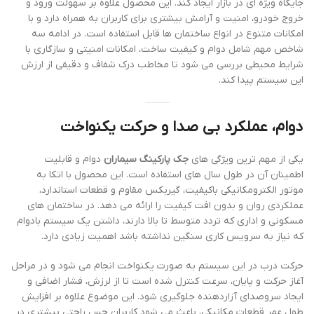
جایگاه ویژه ای در بازار ایجاد کند. این محصول علاوه بر سهولت ورود و
خروج خودرو، امنیت و آرامش بیشتری برای کاربران به همراه دارد و با
امکانات متنوع در انواع ساختمان ها قابل استفاده است. در ادامه سه
شاخص مهم شامل دوام و کیفیت ساخت، امکانات امنیتی و سازگاری با
شرایط محیطی بررسی می شود تا مخاطب درک شفاف و دقیقی از ارزش
این سیستم پیدا کند.
دوام، عملکرد بی صدا و حرکت یکنواخت
یکی از مهم ترین ویژگی های
جک پارکینگ سیماران
دوام و قابلیت
اطمینان آن در طول سال های استفاده است. این محصول با اتکا به
موتور الکترومکانیکی باکیفیت، گیربکس مقاوم و قطعات استاندارد،
عملکردی روان و بدون افت کیفیت را ارائه می دهد. در ساختمان های
مسکونی و اداری که تردد متوسط تا بالا دارند، داشتن یک سیستم بادوام
که نیاز به سرویس کاری سنگین نداشته باشد اهمیت زیادی دارد.
حرکت درب در این سیستم به صورت یکنواخت انجام می شود و در مراحل
آغاز حرکت و پایان، سرعت کنترل شده است تا از لرزش، فشار اضافی و
ایجاد سروصدای آزاردهنده جلوگیری شود. این موضوع علاوه بر افزایش
طول عمر قطعات مکانیکی، باعث می شود کاربران حس راحتی بیشتری در