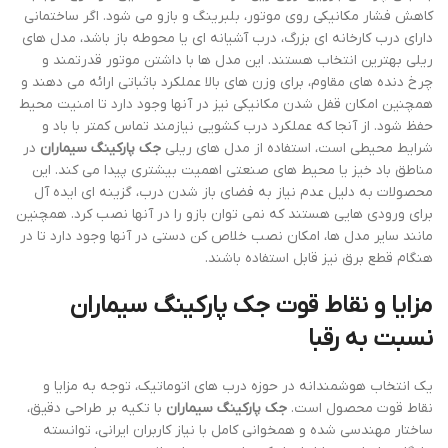
کاهش فشار مکانیکی روی موتور، بلبرینگ و بازو می شود. اگر ساختمانی
دارای درب کارخانه ای بزرگ، درب آشیانه ای یا محوطه باز باشد، مدل های
ریلی بهترین انتخاب هستند. این مدل ها با داشتن موتور قدرتمند و
چرخ دنده های مقاوم، برای وزن های بالا عملکرد باثباتی ارائه می دهند و
همچنین امکان قفل شدن مکانیکی نیز در آنها وجود دارد تا امنیت محیط
حفظ شود. از آنجا که عملکرد درب کشویی نیازمند تماس کمتر با باد و
شرایط محیطی است، استفاده از مدل های ریلی
جک پارکینگ سیماران
در
مناطق باد خیز یا محیط های صنعتی اهمیت بیشتری پیدا می کند. این
محصولات به دلیل عدم نیاز به فضای باز شدن درب، گزینه ای ایده آل
برای ورودی هایی هستند که نمی توان بازو را در آنها نصب کرد. همچنین
مانند سایر مدل ها، امکان نصب خلاص کن دستی در آنها وجود دارد تا در
هنگام قطع برق نیز قابل استفاده باشند.
مزایا و نقاط قوت جک پارکینگ سیماران
نسبت به رقبا
یک انتخاب هوشمندانه در حوزه درب های اتوماتیک، توجه به مزایا و
نقاط قوت محصول است.
جک پارکینگ سیماران
با تکیه بر طراحی دقیق،
ساختار مهندسی شده و همخوانی کامل با نیاز کاربران ایرانی، توانسته