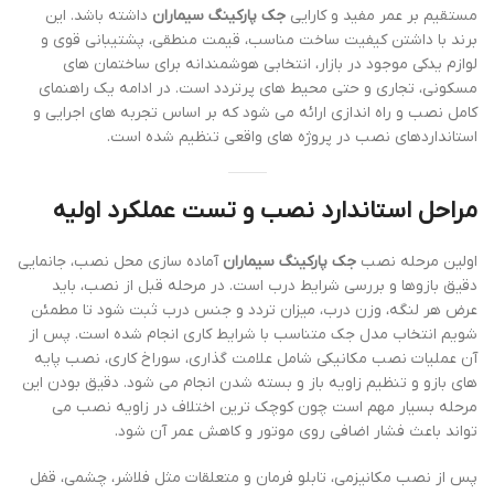
مستقیم بر عمر مفید و کارایی
جک پارکینگ سیماران
داشته باشد. این
برند با داشتن کیفیت ساخت مناسب، قیمت منطقی، پشتیبانی قوی و
لوازم یدکی موجود در بازار، انتخابی هوشمندانه برای ساختمان های
مسکونی، تجاری و حتی محیط های پرتردد است. در ادامه یک راهنمای
کامل نصب و راه اندازی ارائه می شود که بر اساس تجربه های اجرایی و
استانداردهای نصب در پروژه های واقعی تنظیم شده است.
مراحل استاندارد نصب و تست عملکرد اولیه
اولین مرحله نصب
جک پارکینگ سیماران
آماده سازی محل نصب، جانمایی
دقیق بازوها و بررسی شرایط درب است. در مرحله قبل از نصب، باید
عرض هر لنگه، وزن درب، میزان تردد و جنس درب ثبت شود تا مطمئن
شویم انتخاب مدل جک متناسب با شرایط کاری انجام شده است. پس از
آن عملیات نصب مکانیکی شامل علامت گذاری، سوراخ کاری، نصب پایه
های بازو و تنظیم زاویه باز و بسته شدن انجام می شود. دقیق بودن این
مرحله بسیار مهم است چون کوچک ترین اختلاف در زاویه نصب می
تواند باعث فشار اضافی روی موتور و کاهش عمر آن شود.
پس از نصب مکانیزمی، تابلو فرمان و متعلقات مثل فلاشر، چشمی، قفل