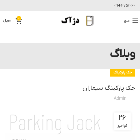
021-44756060
0
منو
0
﷼
وبلاگ
جک پارکینگ
جک پارکینگ سیماران
Admin
26
نوامبر