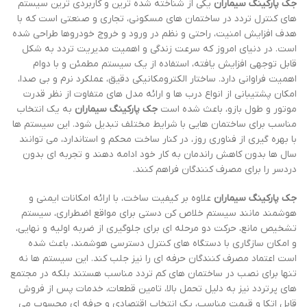
جک پارکینگ سیماران
یکی از شناخته شده ترین و کاربردی ترین سیستم
های کنترل تردد در ساختمان های مسکونی، تجاری و صنعتی است که با
هدف افزایش امنیت، راحتی و نظم در ورود و خروج خودروها طراحی شده
است. در دنیای امروز که سرعت زندگی و اهمیت مدیریت تردد به شکل
قابل توجهی افزایش یافته، استفاده از یک سیستم مطمئن و با دوام
اهمیت فراوانی دارد. ساختار الکترومکانیکی دقیق، عملکرد نرم و بی صدا،
امکان پشتیبانی از انواع درب ها و ارائه مدل های متفاوت از نظر قدرت
موتور و طول بازو، باعث شده است
جک پارکینگ سیماران
به یک انتخاب
مناسب برای ساختمان هایی با شرایط مختلف تبدیل شود. این سیستم ها
با بهره گیری از فناوری روز، در کنار ساخت محکم و استاندارد، می توانند
سال ها بدون کاهش راندمان به کار خود ادامه دهند و تجربه ای بدون
دردسر را برای مصرف کنندگان فراهم کنند.
جک پارکینگ سیماران
علاوه بر کیفیت ساخت، با ارائه امکانات ایمنی و
هوشمند مانند سیستم خلاص کن دستی برای مواقع اضطراری، سیستم
تشخیص مانع، حرکت دو مرحله ای برای جلوگیری از ضربه اولیه و نهایی،
و امکان سازگاری با دستگاه های کنترل دسترسی هوشمند، باعث شده
است اعتماد مصرف کنندگان حرفه ای را نیز جلب کند. این سیستم ها نه
تنها برای نصب در ساختمان های کم تردد مناسب هستند بلکه در مجتمع
های پرتردد نیز به دلیل تحمل بالا، تامین قطعات، خدمات پس از فروش
قابل اتکا و قیمت مناسب، یک انتخاب اقتصادی و حرفه ای محسوب می