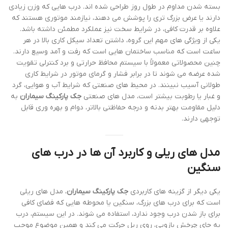
بسته شدن مداوم در طول روز طراحی شده اند. درب هایی که وزن زیادی
دارند یا عرض بزرگ تری را پوشش می دهند، نیازمند موتوری هستند که
علاوه بر قدرت کافی، در شرایط سخت نیز عملکرد مطمئن داشته باشد.
یکی از ویژگی های مهم این گروه، داشتن تعداد سیکل کاری بالا در هر
ساعت است که مناسب ساختمان هایی است که رفت و آمد وسیع دارند.
چنین محصولاتی معمولاً با سیستم محافظ حرارتی و برد کنترلی تقویت
شده عرضه می شوند تا در برابر فشار و گرمای موتور در شرایط کاری
طولانی آسیب نبینند. در محیط های صنعتی که شرایط آب و هوایی، گرد
و غبار یا رطوبت بیشتر است، مدل های صنعتی
جک پارکینگ سیماران
به
دلیل مقاومت بهتر بدنه و درجه حفاظتی بالاتر، دوام و بهره وری قابل
توجهی دارند.
مدل های ریلی و کاربرد آن ها در درب های
سنگین
یکی دیگر از گزینه های کاربردی
جک پارکینگ سیماران
، مدل های ریلی
است که برای درب های بزرگ، سنگین یا محوطه هایی که فضای کافی
برای باز شدن درب وجود ندارد، استفاده می شوند. در این سیستم، درب
به جای چرخش بازویی، روی ریل حرکت می کند و همین موضوع موجب