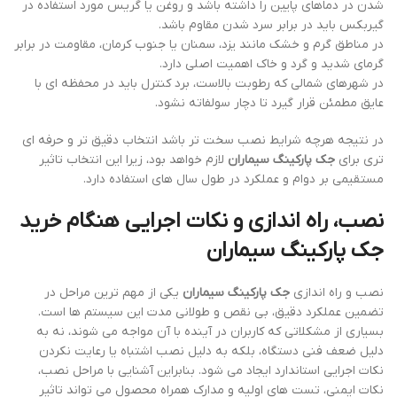
شدن در دماهای پایین را داشته باشد و روغن یا گریس مورد استفاده در
گیربکس باید در برابر سرد شدن مقاوم باشد.
در مناطق گرم و خشک مانند یزد، سمنان یا جنوب کرمان، مقاومت در برابر
گرمای شدید و گرد و خاک اهمیت اصلی دارد.
در شهرهای شمالی که رطوبت بالاست، برد کنترل باید در محفظه ای با
عایق مطمئن قرار گیرد تا دچار سولفاته نشود.
در نتیجه هرچه شرایط نصب سخت تر باشد انتخاب دقیق تر و حرفه ای
تری برای
جک پارکینگ سیماران
لازم خواهد بود، زیرا این انتخاب تاثیر
مستقیمی بر دوام و عملکرد در طول سال های استفاده دارد.
نصب، راه اندازی و نکات اجرایی هنگام خرید
جک پارکینگ سیماران
نصب و راه اندازی
جک پارکینگ سیماران
یکی از مهم ترین مراحل در
تضمین عملکرد دقیق، بی نقص و طولانی مدت این سیستم ها است.
بسیاری از مشکلاتی که کاربران در آینده با آن مواجه می شوند، نه به
دلیل ضعف فنی دستگاه، بلکه به دلیل نصب اشتباه یا رعایت نکردن
نکات اجرایی استاندارد ایجاد می شود. بنابراین آشنایی با مراحل نصب،
نکات ایمنی، تست های اولیه و مدارک همراه محصول می تواند تاثیر