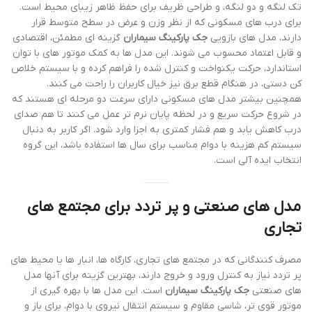
تک لنگه و دو لنگه، و طراحی ظریف برای حفظ ظاهر زیبای محیط است.
برای درب های مسکونی که از نظر وزن و عرض در سطح متوسط قرار
دارند، مدل های بازویی
جک پارکینگ سیماران
گزینه ای مطمئن، اقتصادی
و قابل اعتماد محسوب می شوند. این مدل ها به کمک موتور های با توان
استاندارد، حرکت یکنواخت و کنترل شده را فراهم کرده و با سیستم خلاص
کن دستی، در هنگام قطع برق نیز خیال کاربران را راحت می کنند.
همچنین بیشتر مدل های مسکونی دارای سرعت دو مرحله ای هستند که
در شروع حرکت سریع و در لحظه پایان نرم تر عمل می کنند تا هم صدای
درب کاهش یابد و هم فشار کمتری به اجزا وارد شود. اگر کاربر به دنبال
سیستم کم هزینه با دوام مناسب برای سال ها استفاده باشد، این گروه
انتخاب ایده آلی است.
مدل های صنعتی و پر تردد برای مجتمع های
تجاری
مصرف کنندگانی که در مجتمع های تجاری، کارگاه ها، انبار ها یا محیط های
پر تردد نیاز به کنترل ورود و خروج دارند، بهترین گزینه برای آنها مدل
های صنعتی
جک پارکینگ سیماران
است. این مدل ها با بهره گیری از
موتور قوی تر، شاسی مقاوم و سیستم انتقال نیروی با دوام، برای باز و