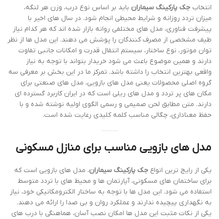
انتخاب
جک پارکینگ سیماران
باید بر اساس نوع درب، وزن هر لنگه،
میزان تردد روزانه و شرایط محیطی انجام شود. در سال های اخیر با
پیشرفت فناوری، مدل های مختلفی روانه بازار شده اند که هر کدام نیاز
طیف مشخصی از مصرف کنندگان را پوشش می دهند. این مدل ها از نظر
توان موتور، نوع ساختار، سیستم انتقال قدرت و امکانات جانبی تفاوت
دارند و همین موضوع باعث می شود خریدار بتواند با توجه به نیاز
واقعی بهترین انتخاب را داشته باشد. تمرکز ما در این بخش بر معرفی سه
گروه اصلی محصولات یعنی مدل های بازویی، مدل های صنعتی برای
مکان های پر تردد و مدل های ریلی است که در ایران کاربرد گسترده ای
دارند. متن مطابق لحن صمیمی و رسمی الگوی اولیه نوشته شده و با
حفظ معناداری، چگالی مناسب کلمه کلیدی رعایت شده است.
مدل های بازویی مناسب برای منازل مسکونی
یکی از رایج ترین انواع
جک پارکینگ سیماران
، مدل های بازویی است که
برای ساختمان های مسکونی، آپارتمان ها و محیط های با تردد متوسط
استفاده می شود. این مدل ها با توجه به ساختار الکترومکانیکی خود، نیاز
به نگهداری پیچیده ندارند و عملکرد روان و بی صدا را ارائه می دهند.
یکی از نکات مثبت این مدل ها امکان نصب آسان، هماهنگی با درب های