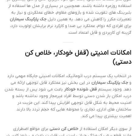
استفاده روزمره داشته باشند. همچنین در بسیاری از مدل ها استفاده از
بلبرینگ های تقویت شده و بازوهای مقاوم، خطای عملکردی و نیاز به
تعمیرات مکرر را کاهش می دهد. به همین دلیل
جک پارکینگ سیماران
برای افرادی که دوام، عملکرد بی صدا و کارکرد نرم برایشان اولویت دارد،
گزینه ای کاربردی و قابل اعتماد است.
امکانات امنیتی (قفل خودکار، خلاص کن
دستی)
در انتخاب یک سیستم درب اتوماتیک، امکانات امنیتی جایگاه مهمی دارد
و
جک پارکینگ سیماران
در این بخش نیز عملکرد قابل توجهی ارائه می
دهد. وجود سیستم
قفل شونده خودکار
باعث می شود پس از بسته شدن
درب، امکان باز شدن دستی توسط افراد غیرمجاز وجود نداشته باشد و
امنیت محیط به شکل قابل توجهی افزایش پیدا کند. این مزیت در
ساختمان های اداری، تجاری یا محوطه هایی که حجم تردد بالا دارند
اهمیت بیشتری پیدا می کند.
از سوی دیگر امکان استفاده از
خلاص کن دستی
برای مواقع اضطراری
مانند قطع برق یک ویژگی حیاتی است. این قابلیت باعث می شود کاربر در