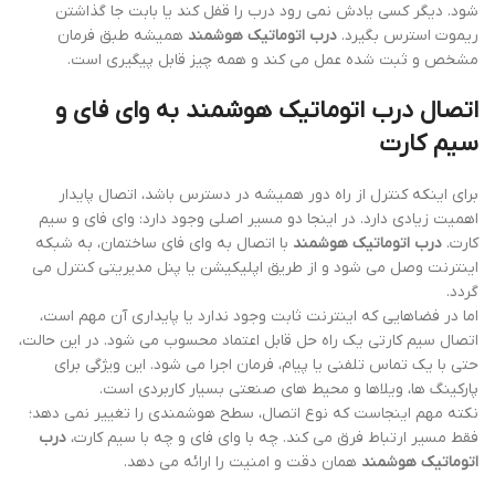
شود. دیگر کسی یادش نمی رود درب را قفل کند یا بابت جا گذاشتن
ریموت استرس بگیرد.
درب اتوماتیک هوشمند
همیشه طبق فرمان
مشخص و ثبت شده عمل می کند و همه چیز قابل پیگیری است.
اتصال درب اتوماتیک هوشمند به وای فای و
سیم کارت
برای اینکه کنترل از راه دور همیشه در دسترس باشد، اتصال پایدار
اهمیت زیادی دارد. در اینجا دو مسیر اصلی وجود دارد: وای فای و سیم
کارت.
درب اتوماتیک هوشمند
با اتصال به وای فای ساختمان، به شبکه
اینترنت وصل می شود و از طریق اپلیکیشن یا پنل مدیریتی کنترل می
گردد.
اما در فضاهایی که اینترنت ثابت وجود ندارد یا پایداری آن مهم است،
اتصال سیم کارتی یک راه حل قابل اعتماد محسوب می شود. در این حالت،
حتی با یک تماس تلفنی یا پیام، فرمان اجرا می شود. این ویژگی برای
پارکینگ ها، ویلاها و محیط های صنعتی بسیار کاربردی است.
نکته مهم اینجاست که نوع اتصال، سطح هوشمندی را تغییر نمی دهد؛
فقط مسیر ارتباط فرق می کند. چه با وای فای و چه با سیم کارت،
درب
اتوماتیک هوشمند
همان دقت و امنیت را ارائه می دهد.