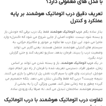
با مدل های معمولی دارد؟
تعریف دقیق درب اتوماتیک هوشمند بر پایه
عملکرد و کنترل
بذار ساده بگم.
درب اتوماتیک هوشمند
فقط یک درب برقی که خودش باز
و بسته شود نیست. تفاوت اصلی از جایی شروع می شود که «کنترل» وارد
ماجرا می شود. این نوع درب ها علاوه بر موتور و مکانیزم حرکتی، به
سیستم های کنترلی هوشمند متصل هستند؛ یعنی کاربر می تواند
وضعیت درب را ببیند، فرمان بدهد، سناریو تعریف کند و حتی گزارش
تردد بگیرد.
در یک
درب اتوماتیک هوشمند
، باز و بسته شدن می تواند بر اساس
زمان، حضور افراد، دسترسی تعریف شده یا فرمان از راه دور انجام شود.
موبایل، اینترنت، وای فای یا سیم کارت نقش پل ارتباطی را بازی می کنند.
نتیجه چیست؟ دربی که فقط واکنش نشان نمی دهد، بلکه «تصمیم می
گیرد» چطور و چه زمانی عمل کند. همین ویژگی، آن را به بخشی از
سیستم هوشمند ساختمان تبدیل می کند، نه صرفا یک ورودی ساده.
تفاوت درب اتوماتیک هوشمند با درب اتوماتیک