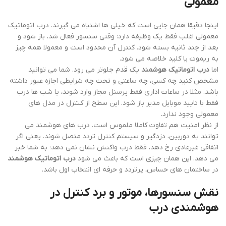
معمولی
اینجا دقیقا همان جایی است که خیلی ها اشتباه می گیرند. درب اتوماتیک
معمولی اغلب فقط یک وظیفه دارد: وقتی سنسور فعال شد، باز شود و
بعد از چند ثانیه بسته شود. کنترل آن محدود است و معمولا همه چیز
به ریموت یا کلید خلاصه می شود.
اما
درب اتوماتیک هوشمند
یک قدم جلوتر می رود. شما می توانید
مشخص کنید چه کسی، چه ساعتی و تحت چه شرایطی اجازه عبور داشته
باشد. مثلا در ساعات اداری فقط پرسنل مجاز وارد شوند، یا شب ها درب
فقط با تایید موبایل مدیر باز شود. این سطح از کنترل در مدل های
معمولی وجود ندارد.
از نظر امنیت هم تفاوت کاملا ملموس است. درب های هوشمند می
توانند به دوربین، دزدگیر و سیستم کنترل تردد متصل شوند. یعنی اگر
اتفاقی غیرعادی رخ دهد، فقط درب واکنش نشان نمی دهد؛ به شما خبر
می دهد. این همان چیزی است که باعث می شود
درب اتوماتیک هوشمند
در ساختمان های حساس، پرتردد و حرفه ای انتخاب اول باشد.
نقش سنسورها، موتور و برد کنترل در
هوشمندی درب