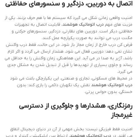
اتصال به دوربین، دزدگیر و سنسورهای حفاظتی
امنیت واقعی زمانی شکل می گیرد که سیستم ها با هم حرف بزنند. یکی از
مزیت های مهم
درب اتوماتیک هوشمند
، قابلیت اتصال به تجهیزات
حفاظتی دیگر است. دوربین های نظارتی، دزدگیر، سنسورهای حرکتی و
مگنت درب می توانند به صورت یکپارچه عمل کنند.
فرض کن درب خارج از زمان مجاز باز شود. در این حالت، فقط درب واکنش
نشان نمی دهد؛ دوربین فعال می شود، هشدار ارسال می گردد و اگر لازم
باشد، آژیر به صدا در می آید. این هماهنگی، زمان واکنش را به حداقل می
رساند و جلوی بسیاری از تهدیدها را قبل از تبدیل شدن به مشکل جدی
می گیرد.
در محیط های مسکونی، تجاری و صنعتی، این یکپارچگی باعث می شود
درب اتوماتیک هوشمند
نقش یک نگهبان دائمی را بازی کند؛ بدون
خستگی، بدون حواس پرتی.
رمزنگاری، هشدارها و جلوگیری از دسترسی
غیرمجاز
امنیت فقط فیزیکی نیست؛ بخش مهمی از آن در دنیای دیجیتال اتفاق
می افتد. در
درب اتوماتیک هوشمند
، ارتباط بین اپلیکیشن، کنترلر و درب