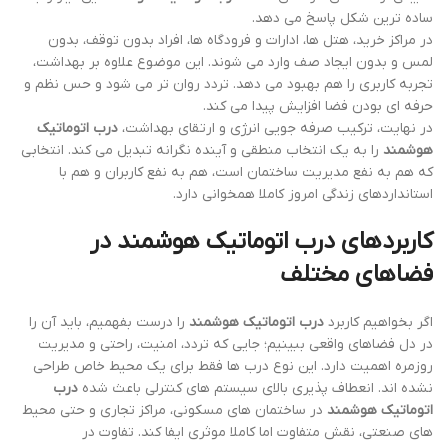
ساده ترین شکل پاسخ می دهد.
در مراکز خرید، هتل ها، ادارات و فرودگاه ها، افراد بدون توقف، بدون
لمس و بدون ایجاد صف وارد می شوند. این موضوع علاوه بر بهداشت،
تجربه کاربری را هم بهبود می دهد. تردد روان تر می شود و حس نظم و
حرفه ای بودن فضا افزایش پیدا می کند.
در نهایت، ترکیب صرفه جویی انرژی و ارتقای بهداشت،
درب اتوماتیک
هوشمند
را به یک انتخاب منطقی و آینده نگرانه تبدیل می کند. انتخابی
که هم به نفع مدیریت ساختمان است، هم به نفع کاربران و هم با
استانداردهای زندگی امروز کاملا همخوانی دارد.
کاربردهای درب اتوماتیک هوشمند در
فضاهای مختلف
اگر بخواهیم کاربرد
درب اتوماتیک هوشمند
را درست بفهمیم، باید آن را
در دل فضاهای واقعی ببینیم؛ جایی که تردد، امنیت، راحتی و مدیریت
روزمره اهمیت دارد. این نوع درب ها فقط برای یک محیط خاص طراحی
نشده اند. انعطاف پذیری بالای سیستم های کنترلی باعث شده
درب
اتوماتیک هوشمند
در ساختمان های مسکونی، مراکز تجاری و حتی محیط
های صنعتی، نقش متفاوت اما کاملا موثری ایفا کند. تفاوت در