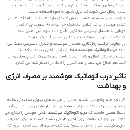
با روش های رمزنگاری شده انجام می شود. یعنی فرمان ها به صورت
ساده ارسال نمی شوند که قابل شنود یا سوء استفاده باشند.
علاوه بر این، سیستم هشدار نقش کلیدی دارد. هر تلاش ناموفق، هر باز
شدن غیرعادی یا هر قطعی مشکوک می تواند به صورت پیام، اعلان
موبایل یا هشدار اینترنتی به کاربر اطلاع داده شود. این یعنی شما
همیشه در جریان هستید، حتی وقتی حضور فیزیکی ندارید.
در نهایت، ترکیب رمزنگاری، هشدار هوشمند و کنترل دسترسی باعث می
شود
درب اتوماتیک هوشمند
فقط یک ابزار راحتی نباشد، بلکه یک
سیستم امنیتی فعال و قابل اعتماد باشد. سیستمی که هم پیشگیری می
کند، هم اطلاع می دهد و هم کنترل را کاملا در اختیار شما می گذارد.
تاثیر درب اتوماتیک هوشمند بر مصرف انرژی
و بهداشت
اگر بخواهیم واقع بین باشیم، خیلی از هزینه های پنهان ساختمان ها نه
از تجهیزات بزرگ، بلکه از جزئیات ساده ای مثل باز ماندن درب ها می آید.
دقیقا همین جاست که
درب اتوماتیک هوشمند
نقش خودش را نشان می
دهد. این نوع درب فقط برای راحتی طراحی نشده؛ مستقیما روی مصرف
انرژی، کیفیت هوای داخل و سطح بهداشت محیط اثر می گذارد. اثری که