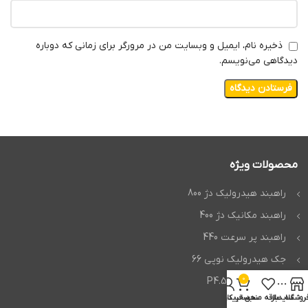
ذخیره نام، ایمیل و وبسایت من در مرورگر برای زمانی که دوباره
دیدگاهی می‌نویسم.
محصولات ویژه
راهبند هیدرولیک دژ 800
راهبند مکانیک دژ 400
راهبند پر سرعت 440
جک هیدرولیک نوپی 66
0
جک بی اف تی P4.5
روشگاه
سایدبار
علاقه مندی
سبد خرید
حساب کاربری من