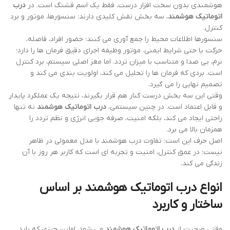
هوشمندی بدون سخت افزار درست، فقط یک اسم قشنگ است. در
درب
اتوماتیک هوشمند
، سه بخش نقش کلیدی دارند: سنسورها، موتور و برد
کنترل.
سنسورها اطلاعات محیط را جمع آوری می کنند؛ حضور افراد، فاصله،
حرکت یا حتی شرایط ایمنی. موتور وظیفه اجرای دقیق فرمان ها را دارد؛
نرم، بی صدا و متناسب با میزان تردد. اما مغز اصلی سیستم، برد کنترل
است. بردی که فرمان ها را تحلیل می کند، اولویت بندی می کند و
تصمیم نهایی را می گیرد.
وقتی این سه بخش درست کنار هم قرار بگیرند، نتیجه یک عملکرد پایدار
و قابل اعتماد است. در چنین سیستمی،
درب اتوماتیک هوشمند
نه تنها
راحتی ایجاد می کند، بلکه امنیت، صرفه جویی انرژی و نظم تردد را
همزمان بالا می برد.
اصل حرف این است: تفاوت درب هوشمند با مدل معمولی در ظاهر
نیست؛ در عمق کنترل، امنیت و تجربه ای است که کاربر هر روز با آن
زندگی می کند.
انواع درب اتوماتیک هوشمند بر اساس
ساختار و کاربرد
وقتی صحبت از
درب اتوماتیک هوشمند
می شود، اولین چیزی که باید