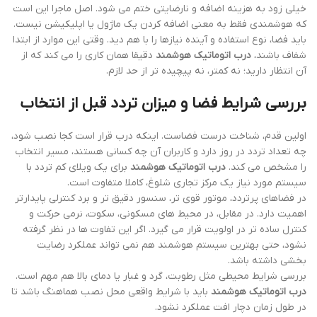
خیلی زود به هزینه اضافه و نارضایتی ختم می شود. اصل ماجرا این است
که هوشمندی فقط به معنی اضافه کردن یک ماژول یا اپلیکیشن نیست.
باید فضا، نوع استفاده و آینده نیازها را با هم دید. وقتی این موارد از ابتدا
شفاف باشند،
درب اتوماتیک هوشمند
دقیقا همان کاری را می کند که از
آن انتظار دارید؛ نه کمتر، نه پیچیده تر از حد لازم.
بررسی شرایط فضا و میزان تردد قبل از انتخاب
اولین قدم، شناخت درست فضاست. اینکه درب قرار است کجا نصب شود،
چه تعداد تردد در روز دارد و کاربران آن چه کسانی هستند، مسیر انتخاب
را مشخص می کند.
درب اتوماتیک هوشمند
برای یک ویلای کم تردد با
سیستم مورد نیاز یک مرکز تجاری شلوغ، کاملا متفاوت است.
در فضاهای پرتردد، موتور قوی تر، سنسور دقیق تر و برد کنترلی پایدارتر
اهمیت دارد. در مقابل، در محیط های مسکونی، سکوت، نرمی حرکت و
کنترل ساده تر در اولویت قرار می گیرد. اگر این تفاوت ها در نظر گرفته
نشود، حتی بهترین سیستم هوشمند هم نمی تواند عملکرد رضایت
بخشی داشته باشد.
بررسی شرایط محیطی مثل رطوبت، گرد و غبار یا دمای بالا هم مهم است.
درب اتوماتیک هوشمند
باید با شرایط واقعی محل نصب هماهنگ باشد تا
در طول زمان دچار افت عملکرد نشود.