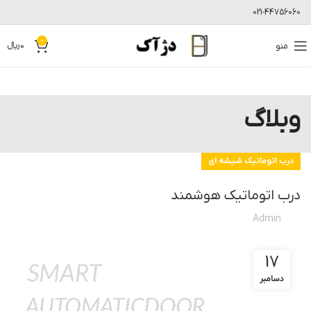
021-44756060
0
منو
0
﷼
وبلاگ
درب اتوماتیک شیشه ای
درب اتوماتیک هوشمند
Admin
17
دسامبر