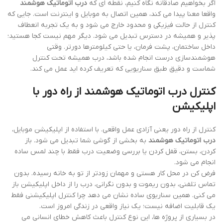
اگر بخواهیم صادقانه نگاه کنیم، نقطه ای که
درب اتوماتیک هوشمند
واقعا معنا پیدا می کند، همین اتصال به موبایل و اینترنت است. جایی که
کنترل از حالت فیزیکی و محدود خارج می شود و به یک تجربه انعطاف
پذیر و همیشه در دسترس تبدیل می شود. دیگر مهم نیست کجا هستید؛
داخل ساختمان، پشت فرمان، یا حتی کیلومترها دورتر. وقتی
هوشمندسازی درست انجام شده باشد، درب همیشه تحت کنترل
شماست و دقیق طبق سناریویی که تعریف کرده اید عمل می کند.
کنترل درب اتوماتیک هوشمند از راه دور با
اپلیکیشن
کنترل از راه دور یعنی آزادی عمل واقعی. با استفاده از اپلیکیشن موبایل،
درب اتوماتیک هوشمند
به بخشی از گوشی شما تبدیل می شود. باز
کردن، بستن، قفل کردن یا بررسی وضعیت درب فقط با چند لمس ساده
انجام می شود.
فرض کن در محل کار هستی و مهمان زودتر از تو به خانه رسیده. بدون
تماس تلفنی، بدون ریموت و بدون نگرانی، درب را از داخل اپلیکیشن باز
می کنی. همین سناریوی ساده نشان می دهد چرا کنترل اپلیکیشنی فقط
یک قابلیت اضافه نیست؛ یک نیاز واقعی در زندگی امروز است.
در بسیاری از پروژه ها، این نوع کنترل باعث کاهش خطای انسانی می