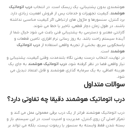
هوشمندی بدون پشتیبانی، یک ریسک است. در انتخاب
درب اتوماتیک
هوشمند
، کیفیت تجهیزات و خدمات پس از فروش اهمیت زیادی دارد.
برد کنترل، سنسورها و ماژول های ارتباطی اگر کیفیت مناسبی نداشته
باشند، در طول زمان دچار قطعی، تاخیر یا خطا می شوند.
گارانتی معتبر و دسترسی به پشتیبانی فنی باعث می شود خیال شما از
آینده سیستم راحت باشد. به روز رسانی نرم افزاری، تامین قطعات و
پاسخگویی سریع، بخشی از تجربه واقعی استفاده از
درب اتوماتیک
هوشمند
است.
در نهایت، انتخاب درست یعنی نگاه بلندمدت. وقتی کیفیت، پشتیبانی و
نیاز واقعی فضا در نظر گرفته شود،
درب اتوماتیک هوشمند
به جای یک
هزینه اضافی، به یک سرمایه گذاری هوشمند و قابل اعتماد تبدیل می
شود.
سوالات متداول
درب اتوماتیک هوشمند دقیقا چه تفاوتی دارد؟
درب اتوماتیک هوشمند فراتر از یک درب برقی معمولی عمل می کند و
تمرکز اصلی آن روی کنترل، مدیریت و امنیت است. در این سیستم، باز و
بسته شدن فقط وابسته به سنسور یا ریموت نیست، بلکه می تواند بر