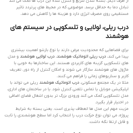
از طرف دیگر، بسته شدن سریع و کنترل شده این درب ها کمک می کند
تبادل دما به حداقل برسد. موضوعی که در محیط های پرتردد تاثیر
مستقیمی روی مصرف انرژی دارد و هزینه ها را کاهش می دهد.
درب ریلی، لولایی و تلسکوپی در سیستم های
هوشمند
برای فضاهایی که محدودیت عرض دارند یا نوع بازشو اهمیت بیشتری
پیدا می کند،
درب ریلی اتوماتیک هوشمند
،
درب لولایی هوشمند
و مدل
های تلسکوپی گزینه های کاربردی هستند. این ساختارها به خوبی با
ماژول های هوشمند سازگار می شوند و امکان کنترل از راه دور، تعریف
کاربر و سناریوهای زمانی را فراهم می کنند.
مثلا در یک مجتمع مسکونی،
درب اتوماتیک هوشمند
ریلی می تواند با
اپلیکیشن موبایل یا تماس تلفنی کنترل شود. یا در ساختمان های اداری،
مدل تلسکوپی کمک می کند ورودی بزرگ تر بدون اشغال فضای اضافی
در اختیار قرار بگیرد.
مزیت مهم این مدل ها انعطاف پذیری است. یعنی بسته به شرایط
پروژه، می توان نوع حرکت درب را انتخاب کرد اما سطح هوشمندی را ثابت
و قابل ارتقا نگه داشت.