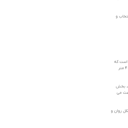
تخاب و
ست که
برای ورودی های متوسط و کوچک طراحی شده و به راحتی می تواند تردد خودروها را مدیریت کند. این نوع راهبندها معمولاً طول بازوی بین ۳ تا ۴ متر
ن، بخش
اعث می
کل روان و