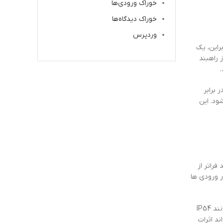
خوراک ورودی‌ها
خوراک دیدگاه‌ها
وردپرس
راین، یک
ز راهبند
 برابر
 مداربسته یکپارچه شود. این
 فراتر از
ر ورودی ها
برخی دیگر از اشتباهات شامل عدم توجه به نیازهای یکپارچه سازی، انتخاب راهبند نامتناسب با حجم تردد و عدم رعایت استانداردهای حفاظتی مانند IP54
د اثرات