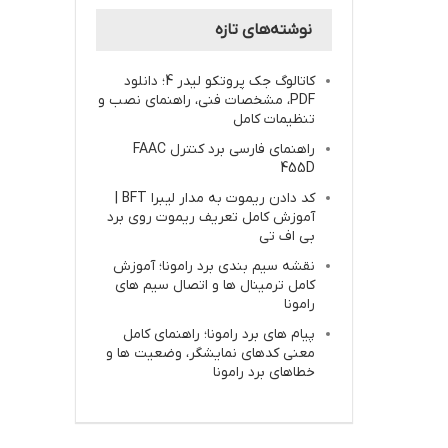
نوشته‌های تازه
کاتالوگ جک پروتکو لیدر 4؛ دانلود
PDF، مشخصات فنی، راهنمای نصب و
تنظیمات کامل
راهنمای فارسی برد کنترل FAAC
455D
کد دادن ریموت به مدار لیبرا BFT |
آموزش کامل تعریف ریموت روی برد
بی اف تی
نقشه سیم بندی برد رامونا؛ آموزش
کامل ترمینال ها و اتصال سیم های
رامونا
پیام های برد رامونا؛ راهنمای کامل
معنی کدهای نمایشگر، وضعیت ها و
خطاهای برد رامونا