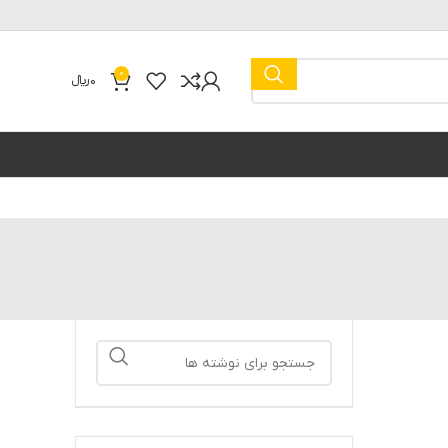
0
0
﷼