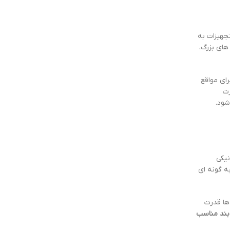
جهیزات به
های بزرگ،
رای مواقع
رت
شود.
نیکی
ه گونه ای
دها قدرت
 بند مناسب