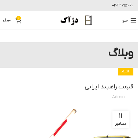
021-44756060
0
منو
0
﷼
وبلاگ
راهبند
قیمت راهبند ایرانی
Admin
11
دسامبر