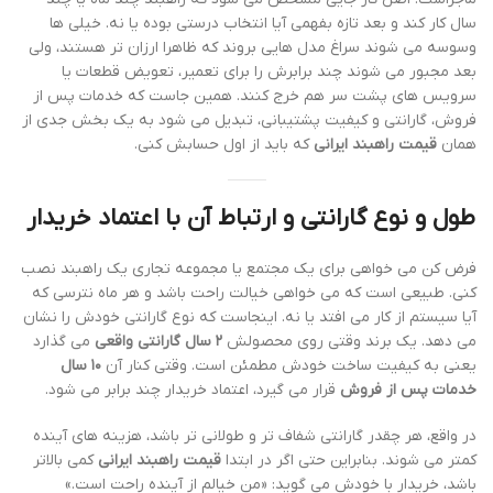
سال کار کند و بعد تازه بفهمی آیا انتخاب درستی بوده یا نه. خیلی ها
وسوسه می شوند سراغ مدل هایی بروند که ظاهرا ارزان تر هستند، ولی
بعد مجبور می شوند چند برابرش را برای تعمیر، تعویض قطعات یا
سرویس های پشت سر هم خرج کنند. همین جاست که خدمات پس از
فروش، گارانتی و کیفیت پشتیبانی، تبدیل می شود به یک بخش جدی از
همان
قیمت راهبند ایرانی
که باید از اول حسابش کنی.
طول و نوع گارانتی و ارتباط آن با اعتماد خریدار
فرض کن می خواهی برای یک مجتمع یا مجموعه تجاری یک راهبند نصب
کنی. طبیعی است که می خواهی خیالت راحت باشد و هر ماه نترسی که
آیا سیستم از کار می افتد یا نه. اینجاست که نوع گارانتی خودش را نشان
می دهد. یک برند وقتی روی محصولش
۲ سال گارانتی واقعی
می گذارد
یعنی به کیفیت ساخت خودش مطمئن است. وقتی کنار آن
۱۰ سال
خدمات پس از فروش
قرار می گیرد، اعتماد خریدار چند برابر می شود.
در واقع، هر چقدر گارانتی شفاف تر و طولانی تر باشد، هزینه های آینده
کمتر می شوند. بنابراین حتی اگر در ابتدا
قیمت راهبند ایرانی
کمی بالاتر
باشد، خریدار با خودش می گوید: «من خیالم از آینده راحت است.»