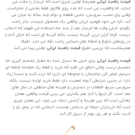
قیمت راهبند ایرانی
همیشه اولین چیزی است که خریدار را مکث می
اندازد، اما واقعیت این است که عدد روی فاکتور فقط بخشی از ماجراست.
وقتی پای نصب، سرویس، تامین قطعه و دوام چند ساله به میان می
آید، تازه می شود فهمید ارزش واقعی یک محصول چیست. بذار راحت
بگویم؛ خیلی وقت ها خریدار بعد از چند ماه استفاده می فهمد که انتخاب
درست، الزاما گران ترین گزینه نیست، بلکه گزینه ای است که خیال آدم را
در روزهای شلوغ و لحظه های حساس راحت نگه می دارد. دقیقا
همینجاست که بررسی دقیق
قیمت راهبند ایرانی
معنی پیدا می کند.
قیمت راهبند ایرانی
برای خیلی ها تبدیل شده به معیار تصمیم گیری، اما
تصمیم درست وقتی اتفاق می افتد که خرید را فقط یک معامله لحظه ای
نبینیم. فرض کن ساختمان یا محوطه ای داری که تردد ثابت و نسبتا زیاد
دارد؛ در چنین شرایطی آنچه اهمیت دارد فقط خرید اولیه نیست، بلکه
سرویس سریع، قطعات در دسترس و هزینه های منطقی در سال های
بعد است. اگر اینها را کنار هم بگذاری، می بینی قیمت واقعی، همان
تعادلی است که بین هزینه و آرامش ایجاد می شود. این همان چیزی
است که خریداران حرفه ای دنبالش هستند؛ انتخابی که در عمل تو را
اذیت نکند و هر روز بهتر از دیروز کار کند.