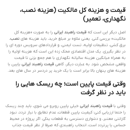
قیمت و هزینه کل مالکیت (هزینه نصب،
نگهداری، تعمیر)
اصل دیگر این است که
قیمت راهبند ایرانی
را به صورت «هزینه کل
مالکیت» بررسی کنی. یعنی علاوه بر مبلغ خرید، باید هزینه های
نصب
،
برق کشی، تنظیمات اولیه، تست ایمنی، و قراردادهای سرویس دوره ای را
در نظر بگیری. یک مدل اقتصادی محک زده این است که هزینه اولیه را
به همراه میانگین هزینه سالیانه نگهداری با هم جمع بزنی تا قیمت
واقعی مشخص شود. به عبارت دیگر، گاهی
قیمت راهبند ایرانی
پایین با
هزینه های پنهان بالا برابر است با یک خرید پر دردسر در سال های بعد.
وقتی قیمت پایین است؛ چه ریسک هایی را
باید در نظر گرفت
وقتی با
قیمت راهبند ایرانی
خیلی پایین روبرو می شوی، باید چند ریسک
را حتما ارزیابی کنی: کیفیت پایین قطعات، عدم تطابق با نیاز تردد، نبود
گارانتی معتبر، و دشواری دسترسی به قطعات یدکی. اگر پروژه در محیط
حساس یا پرتردد است، انتخاب راهبندی که صرفا از نظر قیمت جذاب