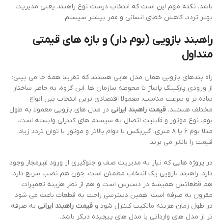
باشد. نکته مهم این است که انتخاب درست نوع راهبند یعنی مدیریت
بهتر تردد، کاهش خطای انسانی و عمر بیشتر سیستم.
راهبند بازویی (بوم دار) و بازه های قیمتی
متداول
راه بندهای بازویی همان مدل هایی هستند که تقریبا همه جا می بینی؛
از ورودی پارکینگ پاساژ تا محوطه سازمان ها. این گروه، به خاطر ساختار
ساده تر و سرعت مناسب، معمولا اقتصادی ترین انتخاب بین انواع
مختلف هستند.
قیمت راهبند ایرانی
در مدل های بازویی معمولا به طول
بوم، نوع موتور و قابلیت اتصال به سیستم های کنترلی وابسته است.
مثلا بوم ۶ یا ۸ متری، گیربکس با دوام بالاتر و موتور با توان تردد زیاد،
قیمت را بالاتر می برند.
در پروژه هایی که نیاز به مدیریت صف و جلوگیری از ورود غیرمجاز وجود
دارد، راهبند بازویی یک انتخاب مطمئن است. چون هم نصب سریع دارد،
هم قطعاتش همیشه در دسترس است و هم از نظر هزینه تعمیرات
مقرون به صرفه است. همین دسترسی راحت به قطعات باعث می شود
در طول زمان هزینه مالکیت کنترل شود و
قیمت راهبند ایرانی
به صرفه
تر از مدل های وارداتی یا مدل های پیچیده دیگر باشد.