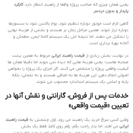
یعنی همان چیزی که صاحب پروژه واقعا از راهبند انتظار دارد:
کارکرد
پایدار و بدون دردسر
.
گاهی لازم است موتور دوباره تنظیم شود، بوم بالانس شود یا سنسورها
دوباره تراز شوند. همین مراحل زمان بر هستند و بخشی از هزینه نهایی
را تشکیل می دهند. اما نتیجه اش یک سیستم کاملا ایمن، مطمئن و
آماده بهره برداری است.
در نهایت، بخش زیادی از
قیمت راهبند ایرانی
مربوط به همین پشت
صحنه هاست؛ یعنی هزینه هایی که دیده نمی شوند اما دقیقا همان ها
کیفیت واقعی پروژه را مشخص می کنند. اگر اجرای یک پروژه را بخواهی
اصولی انجام دهی، این هزینه ها نه اضافی هستند و نه تجملی؛ بلکه
پایه و اساس یک سیستم استاندارد محسوب می شوند.
خدمات پس از فروش، گارانتی و نقش آنها در
تعیین «قیمت واقعی»
وقتی کسی سراغ خرید یک راهبند می رود، اول چشمش به
قیمت راهبند
ایرانی
می افتد. اما بذار راحت بگم؛ رقم روی کاغذ فقط یک بخش
ماجراست. اصل کار جایی مشخص می شود که راهبند چند ماه یا چند