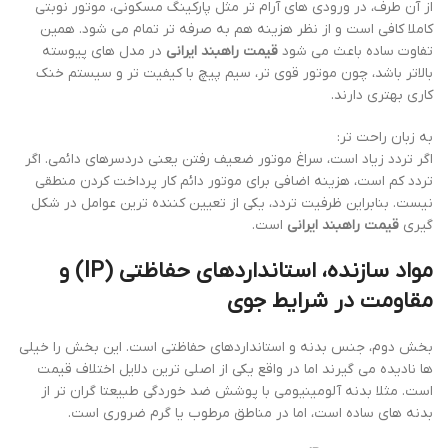
از آن طرف، در ورودی های آرام تر مثل پارکینگ مسکونی، موتور نوبتی
کاملا کافی است و از نظر هزینه هم به صرفه تر تمام می شود. همین
تفاوت ساده باعث می شود
قیمت راهبند ایرانی
در مدل های پیوسته
بالاتر باشد، چون موتور قوی تر، سیم پیچ با کیفیت تر و سیستم خنک
کاری بهتری دارند.
به زبان راحت تر:
اگر تردد زیاد است، سراغ موتور ضعیف رفتن یعنی دردسرهای دائمی. اگر
تردد کم است، هزینه اضافی برای موتور دائم کار پرداخت کردن منطقی
نیست. بنابراین ظرفیت تردد، یکی از تعیین کننده ترین عوامل در شکل
گیری
قیمت راهبند ایرانی
است.
مواد سازنده، استانداردهای حفاظتی (IP) و
مقاومت در شرایط جوی
بخش دوم، جنس بدنه و استانداردهای حفاظتی است. این بخش را خیلی
ها نادیده می گیرند اما در واقع یکی از اصلی ترین دلایل اختلاف قیمت
است. مثلا بدنه آلومینیومی با پوشش ضد خوردگی طبیعتا گران تر از
بدنه های ساده است، اما در مناطق مرطوب یا گرم ضروری است.