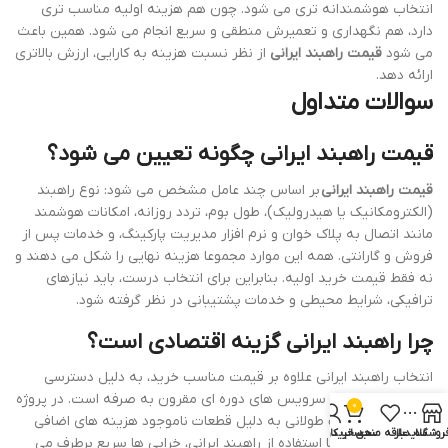
انتخاب هوشمندانه تری می شود. چون هم هزینه اولیه مناسب تری
دارد، هم نگهداری و تعمیرش منطقی و سریع انجام می شود. همین باعث
می شود
قیمت راهبند ایرانی
از نظر نسبت هزینه به کارایی، ارزش بالاتری
ارائه دهد.
سوالات متداول
قیمت راهبند ایرانی چگونه تعیین می شود؟
قیمت راهبند ایرانی
بر اساس چند عامل مشخص می شود: نوع راهبند
(الکترومکانیک یا هیدرولیک)، طول بوم، تردد روزانه، امکانات هوشمند
مانند اتصال به پلاک خوان و نرم افزار مدیریت پارکینگ، و خدمات پس از
فروش و گارانتی. همه این موارد مجموعا هزینه نهایی را شکل می دهند و
نه فقط قیمت خرید اولیه. بنابراین برای انتخاب درست، باید نیازهای
ترافیکی، شرایط محیطی و خدمات پشتیبانی در نظر گرفته شود.
چرا راهبند ایرانی گزینه اقتصادی است؟
انتخاب راهبند ایرانی علاوه بر قیمت مناسب خرید، به دلیل دسترسی
سریع به قطعات و سرویس های دوره ای مقرون به صرفه است. در پروژه
0
های پرتردد، توقف طولانی به دلیل قطعات ناموجود هزینه های اضافی
روشگاه
سایدبار
علاقه مندی
سبد خرید
حساب کاربری من
ایجاد می کند، اما با استفاده از راهبند ایرانی، خرابی ها سریع برطرف می