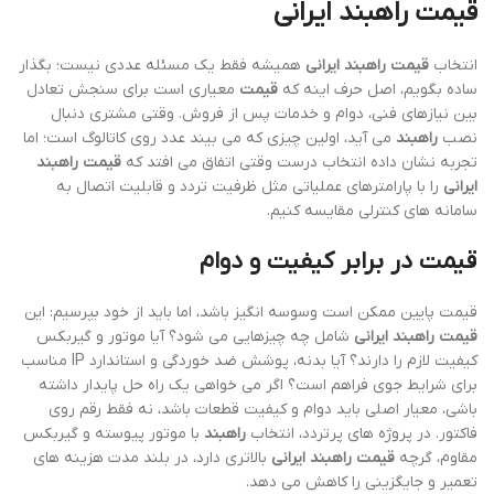
قیمت راهبند ایرانی
انتخاب
قیمت راهبند ایرانی
همیشه فقط یک مسئله عددی نیست؛ بگذار
ساده بگویم، اصل حرف اینه که
قیمت
معیاری است برای سنجش تعادل
بین نیازهای فنی، دوام و خدمات پس از فروش. وقتی مشتری دنبال
نصب
راهبند
می آید، اولین چیزی که می بیند عدد روی کاتالوگ است؛ اما
تجربه نشان داده انتخاب درست وقتی اتفاق می افتد که
قیمت راهبند
ایرانی
را با پارامترهای عملیاتی مثل ظرفیت تردد و قابلیت اتصال به
سامانه های کنترلی مقایسه کنیم.
قیمت در برابر کیفیت و دوام
قیمت پایین ممکن است وسوسه انگیز باشد، اما باید از خود بپرسیم: این
قیمت راهبند ایرانی
شامل چه چیزهایی می شود؟ آیا موتور و گیربکس
کیفیت لازم را دارند؟ آیا بدنه، پوشش ضد خوردگی و استاندارد IP مناسب
برای شرایط جوی فراهم است؟ اگر می خواهی یک راه حل پایدار داشته
باشی، معیار اصلی باید دوام و کیفیت قطعات باشد، نه فقط رقم روی
فاکتور. در پروژه های پرتردد، انتخاب
راهبند
با موتور پیوسته و گیربکس
مقاوم، گرچه
قیمت راهبند ایرانی
بالاتری دارد، در بلند مدت هزینه های
تعمیر و جایگزینی را کاهش می دهد.