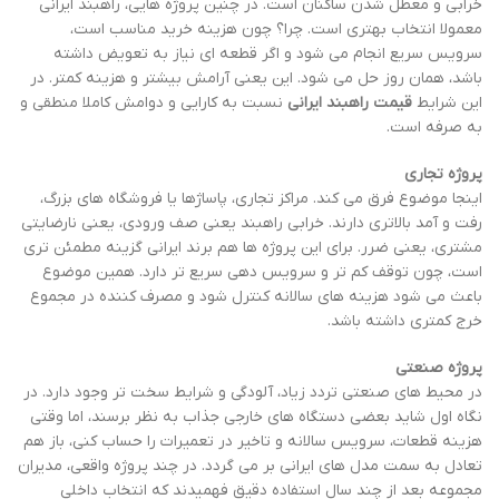
خرابی و معطل شدن ساکنان است. در چنین پروژه هایی، راهبند ایرانی
معمولا انتخاب بهتری است. چرا؟ چون هزینه خرید مناسب است،
سرویس سریع انجام می شود و اگر قطعه ای نیاز به تعویض داشته
باشد، همان روز حل می شود. این یعنی آرامش بیشتر و هزینه کمتر. در
این شرایط
قیمت راهبند ایرانی
نسبت به کارایی و دوامش کاملا منطقی و
به صرفه است.
پروژه تجاری
اینجا موضوع فرق می کند. مراکز تجاری، پاساژها یا فروشگاه های بزرگ،
رفت و آمد بالاتری دارند. خرابی راهبند یعنی صف ورودی، یعنی نارضایتی
مشتری، یعنی ضرر. برای این پروژه ها هم برند ایرانی گزینه مطمئن تری
است، چون توقف کم تر و سرویس دهی سریع تر دارد. همین موضوع
باعث می شود هزینه های سالانه کنترل شود و مصرف کننده در مجموع
خرج کمتری داشته باشد.
پروژه صنعتی
در محیط های صنعتی تردد زیاد، آلودگی و شرایط سخت تر وجود دارد. در
نگاه اول شاید بعضی دستگاه های خارجی جذاب به نظر برسند، اما وقتی
هزینه قطعات، سرویس سالانه و تاخیر در تعمیرات را حساب کنی، باز هم
تعادل به سمت مدل های ایرانی بر می گردد. در چند پروژه واقعی، مدیران
مجموعه بعد از چند سال استفاده دقیق فهمیدند که انتخاب داخلی