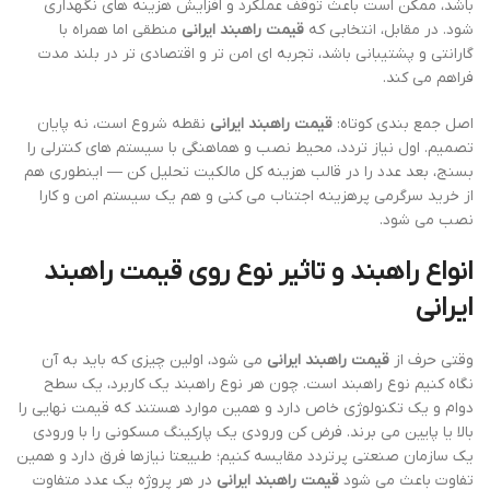
باشد، ممکن است باعث توقف عملکرد و افزایش هزینه های نگهداری
شود. در مقابل، انتخابی که
قیمت راهبند ایرانی
منطقی اما همراه با
گارانتی و پشتیبانی باشد، تجربه ای امن تر و اقتصادی تر در بلند مدت
فراهم می کند.
اصل جمع بندی کوتاه:
قیمت راهبند ایرانی
نقطه شروع است، نه پایان
تصمیم. اول نیاز تردد، محیط نصب و هماهنگی با سیستم های کنترلی را
بسنج، بعد عدد را در قالب هزینه کل مالکیت تحلیل کن — اینطوری هم
از خرید سرگرمی پرهزینه اجتناب می کنی و هم یک سیستم امن و کارا
نصب می شود.
انواع راهبند و تاثیر نوع روی
قیمت راهبند
ایرانی
وقتی حرف از
قیمت راهبند ایرانی
می شود، اولین چیزی که باید به آن
نگاه کنیم نوع راهبند است. چون هر نوع راهبند یک کاربرد، یک سطح
دوام و یک تکنولوژی خاص دارد و همین موارد هستند که قیمت نهایی را
بالا یا پایین می برند. فرض کن ورودی یک پارکینگ مسکونی را با ورودی
یک سازمان صنعتی پرتردد مقایسه کنیم؛ طبیعتا نیازها فرق دارد و همین
تفاوت باعث می شود
قیمت راهبند ایرانی
در هر پروژه یک عدد متفاوت