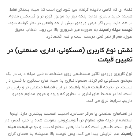
نکته ای که گاهی نادیده گرفته می شود این است که میله بلندتر فقط
هزینه خرید بالاتری ندارد؛ بلکه نیاز به موتور قوی تر و گیربکس مقاوم
تر هم دارد. پس اگر عرض ورودی بیش از حد واقعی در نظر گرفته شود،
قیمت میله راهبند
به صورت غیر ضروری بالا می رود. انتخاب دقیق
طول، هم از نظر فنی درست است و هم اقتصادی.
نقش نوع کاربری (مسکونی، اداری، صنعتی) در
تعیین قیمت
نوع کاربری ورودی تاثیر مستقیمی روی مشخصات فنی میله دارد. در یک
مجتمع مسکونی کم تردد، معمولا نیازی به میله های سنگین یا فنس دار
نیست. در نتیجه
قیمت میله راهبند
در این فضاها منطقی تر و پایین تر
است. اما در محیط های اداری یا تجاری که ورود و خروج مداوم خودرو
داریم، شرایط فرق می کند.
در فضاهای صنعتی یا مراکز حساس، امنیت اهمیت بیشتری دارد. اینجا
استفاده از میله های مقاوم تر، آلومینیومی تقویت شده یا حتی فنس دار
رایج است. طبیعی است که با بالا رفتن سطح امنیت و دوام،
قیمت میله
راهبند
هم افزایش پیدا می کند. پس قیمت بالا همیشه به معنای گران