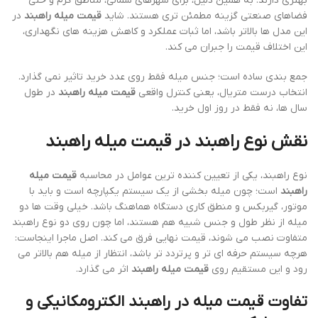
بهتری دارند. به همین دلیل، برای شهرهای شمالی، مناطق گرم و حتی
فضاهای صنعتی گزینه مطمئن تری هستند. شاید
قیمت میله راهبند
در
این مدل ها بالاتر باشد، اما ثبات عملکرد و کاهش هزینه های نگهداری،
این اختلاف قیمت را جبران می کند.
جمع بندی ساده است؛ جنس میله فقط روی عدد خرید تاثیر نمی گذارد.
انتخاب درست متریال، یعنی کنترل واقعی
قیمت میله راهبند
در طول
سال ها، نه فقط در روز اول خرید.
نقش نوع راهبند در
قیمت میله راهبند
نوع راهبند، یکی از تعیین کننده ترین عوامل در محاسبه
قیمت میله
راهبند
است؛ چون میله بخشی از یک سیستم یکپارچه است و باید با
موتور، گیربکس و منطق کاری دستگاه هماهنگ باشد. خیلی وقت ها دو
میله از نظر طول و جنس شبیه هم هستند، اما چون روی دو نوع راهبند
متفاوت نصب می شوند، قیمت نهایی فرق می کند. اصل ماجرا اینجاست:
هرچه سیستم حرفه ای تر و پرتردد تر باشد، انتظار از میله هم بالاتر می
رود و این مستقیم روی
قیمت میله راهبند
اثر می گذارد.
تفاوت قیمت میله در راهبند الکترومکانیکی و