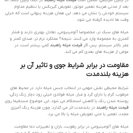
در چنین شرایطی، ممکن است
قیمت میله راهبند
در ابتدا پایین باشد، اما
بعد از مدتی هزینه تعمیر موتور، تعویض گیربکس یا تنظیم مداوم
سیستم خودش را نشان می دهد. این همان هزینه پنهانی است که خیلی
وقت ها نادیده گرفته می شود.
میله های سبک تر، مخصوصا آلومینیومی، تعادل بهتری دارند و فشار
کمتری به مجموعه وارد می کنند. نتیجه؟ عملکرد نرم تر، صدای کمتر و
عمر بالاتر سیستم. پس اگر
قیمت میله راهبند
کمی بیشتر است، در
عوض از هزینه های بعدی کم می کند.
مقاومت در برابر شرایط جوی و تاثیر آن بر
هزینه بلندمدت
شرایط محیطی نقش مهمی در انتخاب جنس میله دارد. در محیط های
مرطوب، گرم یا دارای گرد و غبار، میله فولادی خیلی زود دچار زنگ زدگی،
پوسته شدن رنگ یا کاهش استحکام می شود. این موضوع مستقیما روی
قیمت میله راهبند
در بلندمدت اثر می گذارد، چون هزینه رنگ آمیزی
مجدد، تعمیر یا حتی تعویض میله را بالا می برد.
میله های آلومینیومی در برابر رطوبت، باران و تغییرات دما مقاومت