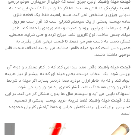
قیمت میله راهبند
اولین چیزی است که خیلی از خریداران موقع بررسی
راهبند پارکینگی دنبالش هستند، اما اگر دقیق تر نگاه کنیم، این عدد به
تنهایی چیزی را مشخص نمی کند. میله راهبند فقط یک قطعه فلزی
ساده نیست؛ بخشی از یک سیستم کنترلی است که قرار است هر روز،
بارها و بارها بالا و پایین برود و امنیت و نظم ورودی را حفظ کند. طول
میله، جنس ساخت، نوع کاربری فضا، میزان تردد و حتی شرایط محیطی،
همگی دست به دست هم می دهند تا قیمت نهایی شکل بگیرد. به
همین دلیل است که دو میله ظاهرا مشابه، می توانند اختلاف قیمت قابل
توجهی داشته باشند.
قیمت میله راهبند
وقتی معنا پیدا می کند که در کنار عملکرد و دوام آن
بررسی شود. یک انتخاب درست، یعنی میله ای که نه بیشتر از نیاز هزینه
ایجاد کند و نه به خاطر ارزان بودن، بعدا دردسر بسازد. اگر میله با شرایط
واقعی ورودی هماهنگ باشد، فشار کمتری به موتور وارد می شود،
استهلاک پایین می آید و سیستم سال ها بدون مشکل کار می کند. در این
نگاه،
قیمت میله راهبند
فقط هزینه خرید نیست؛ بخشی از تصمیم
مدیریتی برای کنترل تردد، کاهش خرابی و حفظ آرامش کاربران مجموعه
است.