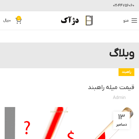
021-44756060
0
منو
0
﷼
وبلاگ
راهبند
قیمت میله راهبند
Admin
13
دسامبر