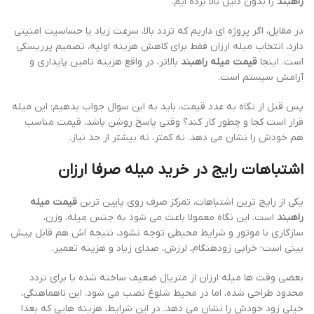
راهبند
را بدون دلیل بالا برده ایم.
در مقابل، اگر پروژه ای داریم که تردد بالا، سرعت زیاد یا حساسیت امنیتی
دارد، انتخاب میله ارزان فقط برای کاهش هزینه اولیه، تصمیم پرریسکی
است. اینجا
قیمت میله راهبند
بالاتر، در واقع هزینه تامین پایداری و
آرامش سیستم است.
پس قبل از نگاه به عدد قیمت، باید به این سوال جواب بدهیم: این میله
قرار است کجا و چطور کار کند؟ وقتی پاسخ روشن باشد، قیمت مناسب
هم خودش را نشان می دهد. نه کمتر، نه بیشتر از حد نیاز.
اشتباهات رایج در خرید میله صرفا ارزان
یکی از رایج ترین اشتباهات، تمرکز صرف روی پایین ترین
قیمت میله
راهبند
است. این نگاه معمولا باعث می شود به جنس میله، وزن،
سازگاری با موتور و شرایط محیطی توجه نشود. نتیجه اش هم قابل پیش
بینی است؛ خرابی زودهنگام، لرزش، صدای زیاد و هزینه تعمیر.
بعضی وقت ها میله ارزان از متریال ضعیف ساخته شده یا برای تردد
محدود طراحی شده، اما در محیط شلوغ نصب می شود. این ناهماهنگی،
خیلی زود خودش را نشان می دهد. در این شرایط، هزینه هایی که بعدا