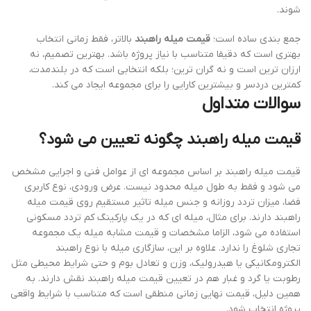
شوند.
جمع بندی ساده است؛
قیمت میله راهبند
بالاتر، فقط زمانی انتخاب
بهتری است که دقیقا متناسب با نیاز پروژه باشد. بهترین تصمیم، نه
ارزان ترین است و نه گران ترین؛ بلکه انتخابی است که در بلندمدت،
کمترین دردسر و بیشترین کارایی را برای مجموعه ایجاد می کند.
سوالات متداول
قیمت میله راهبند چگونه تعیین می شود؟
قیمت میله راهبند بر اساس مجموعه ای از عوامل فنی و اجرایی مشخص
می شود و فقط به طول میله محدود نیست. عرض ورودی، نوع کاربری
فضا، میزان تردد روزانه و جنس میله تاثیر مستقیم روی قیمت میله
راهبند دارند. برای مثال، میله ای که در یک پارکینگ کم تردد مسکونی
استفاده می شود، الزاما مشخصات و قیمت مشابه میله یک مجموعه
تجاری شلوغ را ندارد. علاوه بر این، سازگاری میله با نوع راهبند
الکترومکانیکی یا هیدرولیک، وزن و تعادل بوم و حتی شرایط محیطی مثل
رطوبت یا گرد و غبار هم در تعیین قیمت میله راهبند نقش دارند. به
همین دلیل، قیمت نهایی زمانی منطقی است که متناسب با شرایط واقعی
پروژه انتخاب شود.