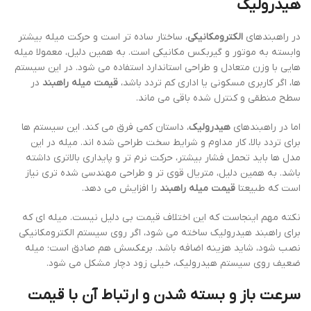
هیدرولیک
در راهبندهای
الکترومکانیکی
، ساختار ساده تر است و حرکت میله بیشتر
وابسته به موتور و گیربکس مکانیکی است. به همین دلیل، معمولا میله
هایی با وزن متعادل و طراحی استاندارد استفاده می شود. در این سیستم
ها، اگر کاربری مسکونی یا اداری کم تردد باشد،
قیمت میله راهبند
در
سطح منطقی و کنترل شده باقی می ماند.
اما در راهبندهای
هیدرولیک
، داستان کمی فرق می کند. این سیستم ها
برای تردد بالا، کار مداوم و شرایط سخت طراحی شده اند. میله در این
مدل ها باید تحمل فشار بیشتر، حرکت نرم تر و پایداری بالاتری داشته
باشد. به همین دلیل، متریال قوی تر و طراحی مهندسی شده تری نیاز
است که طبیعتا
قیمت میله راهبند
را افزایش می دهد.
نکته مهم اینجاست که این اختلاف قیمت بی دلیل نیست. میله ای که
برای راهبند هیدرولیک ساخته می شود، اگر روی سیستم الکترومکانیکی
نصب شود، شاید هزینه اضافه باشد. برعکسش هم صادق است؛ میله
ضعیف روی سیستم هیدرولیک، خیلی زود دچار مشکل می شود.
سرعت باز و بسته شدن و ارتباط آن با قیمت