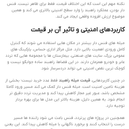
نکته مهم این است که این اختلاف قیمت، فقط برای ظاهر نیست. فنس
دار بودن، عملکرد راهبند را وارد سطح امنیتی بالاتری می کند و همین
موضوع ارزش افزوده واقعی ایجاد می کند.
کاربردهای امنیتی و تاثیر آن بر قیمت
میله های فنس دار بیشتر در مکان هایی استفاده می شوند که کنترل
کامل ورودی اهمیت بالایی دارد. مثل مراکز اداری حساس، پارکینگ های
عمومی بزرگ، سایت های صنعتی، بیمارستان ها یا مجموعه هایی که تردد
عابر و خودرو همزمان دارند. در این فضاها، راهبند ساده جوابگو نیست و
کوچک ترین نقص امنیتی می تواند دردسرساز شود.
در چنین کاربردهایی،
قیمت میله راهبند
فقط عدد خرید نیست؛ بخشی از
هزینه تامین امنیت است. میله فنس دار کمک می کند مسیر ورود کاملا
مشخص باشد، عبور غیر مجاز کاهش پیدا کند و مدیریت تردد دقیق تر
انجام شود. به همین دلیل، هزینه بالاتر این مدل ها برای بهره بردار
توجیه دارد.
همچنین در پروژه های پرتردد، فنس باعث می شود راننده ها مسیر
درست را انتخاب کنند و برخورد ناگهانی با میله کاهش پیدا کند. این یعنی