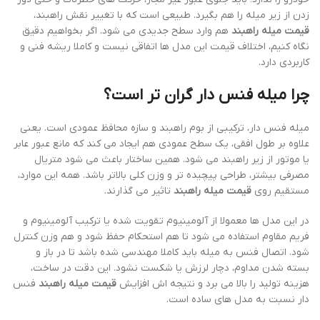
زدن از زیر میله را هم بگیرد. طبیعی است که با تغییر نقش راهبند،
قیمت میله راهبند
هم وارد سطح جدیدی می شود. اگر بخواهیم دقیق
نگاه کنیم، اختلاف قیمت این مدل ها اتفاقی نیست و کاملا ریشه فنی و
کاربردی دارد.
چرا میله فنس دار گران تر است؟
میله فنس دار، ترکیبی از بوم راهبند و سازه محافظ عمودی است. یعنی
علاوه بر طول افقی، یک سطح عمودی هم ایجاد می کند که مانع عبور عابر
یا موتور از زیر راهبند می شود. همین ساختار باعث می شود متریال
مصرفی بیشتر، طراحی پیچیده تر و وزن کلی بالاتر باشد. همه این موارد،
مستقیم روی
قیمت میله راهبند
تاثیر می گذارند.
در این مدل ها معمولا از آلومینیوم تقویت شده یا ترکیب آلومینیوم و
فریم مقاوم استفاده می شود تا هم استحکام حفظ شود و هم وزن کنترل
شود. اتصال فنس به میله باید کاملا مهندسی شده باشد تا در باز و
بسته شدن مداوم، دچار لرزش یا شکست نشود. این دقت در ساخت،
هزینه تولید را بالا می برد و نتیجه اش افزایش
قیمت میله راهبند
فنس
دار نسبت به مدل های ساده است.