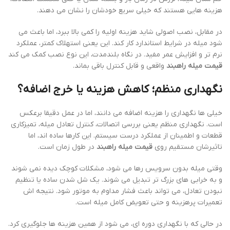
هزینه هایی هستند که خیلی سریع خودشان را نشان می دهند.
در مقابل، نصب اصولی شاید هزینه اولیه را کمی بالا ببرد، اما باعث می
شود میله در شرایط استاندارد کار کند. این یعنی استهلاک کمتر، عملکرد
نرم تر و افزایش عمر مفید. در نگاه بلندمدت، این نوع نصب کمک می کند
قیمت میله راهبند
واقعی و قابل کنترل باقی بماند.
نگهداری منظم؛ کاهش هزینه یا خرج اضافه؟
خیلی ها نگهداری را هزینه اضافه می دانند، اما در عمل دقیقا برعکس
است. نگهداری منظم یعنی بررسی اتصالات، کنترل تعادل میله، تمیزکاری
قطعات و اطمینان از عملکرد درست سیستم. این کارها ساده اند، اما
تاثیرشان مستقیم روی
قیمت میله راهبند
در طول زمان است.
وقتی میله بدون سرویس رها می شود، مشکلات کوچک دیده نمی شوند
و به خرابی های بزرگ تر تبدیل می شوند. یک شل شدن ساده یا تنظیم
نبودن تعادل، می تواند باعث فشار مداوم به موتور شود. نتیجه اش
تعمیرات پرهزینه و حتی تعویض کامل میله است.
در حالی که با نگهداری دوره ای، می شود از همین هزینه ها جلوگیری کرد.