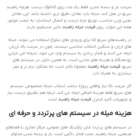
سرعت باز و بسته شدن، فقط یک عدد روی کاتالوگ نیست. هرچه راهبند
سریع تر عمل کند، میله باید تعادل دقیق تری داشته باشد. این تعادل
یعنی وزن مناسب، توزیع جرم درست و اتصال استاندارد به شفت موتور.
همه این موارد، روی
قیمت میله راهبند
تاثیر مستقیم دارند.
در راهبندهای سریع که برای ورودی های شلوغ استفاده می شوند، میله
های ارزان و سنگین انتخاب مناسبی نیستند. چون در سرعت بالا، لرزش
ایجاد می کنند و فشار زیادی به سیستم وارد می شود. نتیجه اش خرابی
زودهنگام و هزینه های جانبی است. به همین دلیل، در سیستم های
سریع،
قیمت میله راهبند
معمولا بالاتر است، اما عملکرد نرم تر و عمر
بیشتری به همراه دارد.
اگر سرعت بالا نیاز واقعی پروژه نباشد، انتخاب میله مخصوص سیستم
های سریع فقط هزینه اضافی ایجاد می کند. اینجا هم تطبیق درست نیاز
و تجهیزات، کلید کنترل
قیمت میله راهبند
است.
هزینه میله در سیستم های پرتردد و حرفه ای
در سیستم های پرتردد مثل پارکینگ های عمومی، مراکز تجاری یا فضاهای
صنعتی، میله راهبند تحت فشار دائمی است. باز و بسته شدن مداوم،