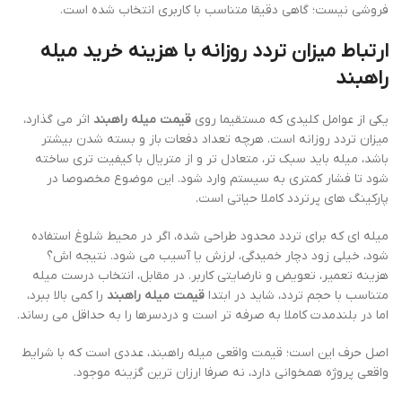
فروشی نیست؛ گاهی دقیقا متناسب با کاربری انتخاب شده است.
ارتباط میزان تردد روزانه با هزینه خرید میله
راهبند
یکی از عوامل کلیدی که مستقیما روی
قیمت میله راهبند
اثر می گذارد،
میزان تردد روزانه است. هرچه تعداد دفعات باز و بسته شدن بیشتر
باشد، میله باید سبک تر، متعادل تر و از متریال با کیفیت تری ساخته
شود تا فشار کمتری به سیستم وارد شود. این موضوع مخصوصا در
پارکینگ های پرتردد کاملا حیاتی است.
میله ای که برای تردد محدود طراحی شده، اگر در محیط شلوغ استفاده
شود، خیلی زود دچار خمیدگی، لرزش یا آسیب می شود. نتیجه اش؟
هزینه تعمیر، تعویض و نارضایتی کاربر. در مقابل، انتخاب درست میله
متناسب با حجم تردد، شاید در ابتدا
قیمت میله راهبند
را کمی بالا ببرد،
اما در بلندمدت کاملا به صرفه تر است و دردسرها را به حداقل می رساند.
اصل حرف این است؛ قیمت واقعی میله راهبند، عددی است که با شرایط
واقعی پروژه همخوانی دارد، نه صرفا ارزان ترین گزینه موجود.