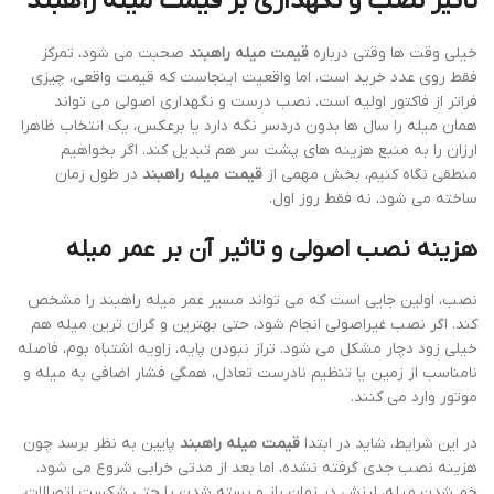
تاثیر نصب و نگهداری بر
قیمت میله راهبند
خیلی وقت ها وقتی درباره
قیمت میله راهبند
صحبت می شود، تمرکز
فقط روی عدد خرید است. اما واقعیت اینجاست که قیمت واقعی، چیزی
فراتر از فاکتور اولیه است. نصب درست و نگهداری اصولی می تواند
همان میله را سال ها بدون دردسر نگه دارد یا برعکس، یک انتخاب ظاهرا
ارزان را به منبع هزینه های پشت سر هم تبدیل کند. اگر بخواهیم
منطقی نگاه کنیم، بخش مهمی از
قیمت میله راهبند
در طول زمان
ساخته می شود، نه فقط روز اول.
هزینه نصب اصولی و تاثیر آن بر عمر میله
نصب، اولین جایی است که می تواند مسیر عمر میله راهبند را مشخص
کند. اگر نصب غیراصولی انجام شود، حتی بهترین و گران ترین میله هم
خیلی زود دچار مشکل می شود. تراز نبودن پایه، زاویه اشتباه بوم، فاصله
نامناسب از زمین یا تنظیم نادرست تعادل، همگی فشار اضافی به میله و
موتور وارد می کنند.
در این شرایط، شاید در ابتدا
قیمت میله راهبند
پایین به نظر برسد چون
هزینه نصب جدی گرفته نشده، اما بعد از مدتی خرابی شروع می شود.
خم شدن میله، لرزش در زمان باز و بسته شدن یا حتی شکست اتصالات،