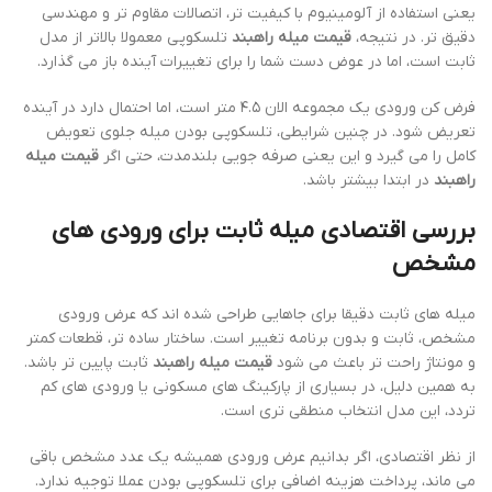
یعنی استفاده از آلومینیوم با کیفیت تر، اتصالات مقاوم تر و مهندسی
دقیق تر. در نتیجه،
قیمت میله راهبند
تلسکوپی معمولا بالاتر از مدل
ثابت است، اما در عوض دست شما را برای تغییرات آینده باز می گذارد.
فرض کن ورودی یک مجموعه الان ۴.۵ متر است، اما احتمال دارد در آینده
تعریض شود. در چنین شرایطی، تلسکوپی بودن میله جلوی تعویض
کامل را می گیرد و این یعنی صرفه جویی بلندمدت، حتی اگر
قیمت میله
راهبند
در ابتدا بیشتر باشد.
بررسی اقتصادی میله ثابت برای ورودی های
مشخص
میله های ثابت دقیقا برای جاهایی طراحی شده اند که عرض ورودی
مشخص، ثابت و بدون برنامه تغییر است. ساختار ساده تر، قطعات کمتر
و مونتاژ راحت تر باعث می شود
قیمت میله راهبند
ثابت پایین تر باشد.
به همین دلیل، در بسیاری از پارکینگ های مسکونی یا ورودی های کم
تردد، این مدل انتخاب منطقی تری است.
از نظر اقتصادی، اگر بدانیم عرض ورودی همیشه یک عدد مشخص باقی
می ماند، پرداخت هزینه اضافی برای تلسکوپی بودن عملا توجیه ندارد.