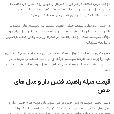
کوچک ترین ضعف در طراحی یا متریال را خیلی زود نشان می دهد. به
همین دلیل، در این پروژه ها از میله های تقویت شده، آلومینیومی با
کیفیت بالا یا حتی مدل های فنس دار استفاده می شود.
در چنین شرایطی،
قیمت میله راهبند
نسبت به سیستم های معمولی
بالاتر است، اما این افزایش قیمت، در واقع هزینه پیشگیری از خرابی و
توقف سیستم است. توقف راهبند در محیط پرتردد یعنی صف، نارضایتی
و هزینه عملیاتی.
جمع بندی ساده است؛ نوع راهبند مشخص می کند که میله چه انتظاری
باید برآورده کند. هرچه سیستم حرفه ای تر باشد، استاندارد میله بالاتر
می رود و
قیمت میله راهبند
هم منطقی و قابل توجیه افزایش پیدا می
کند.
قیمت
میله راهبند
فنس دار و مدل های
خاص
وقتی بحث امنیت ورودی جدی تر می شود، پای میله های فنس دار و
مدل های خاص وسط می آید. اینجا دیگر راهبند فقط وظیفه توقف
خودرو را ندارد؛ باید جلوی عبور غیر مجاز، حرکت های خطرناک و حتی دور