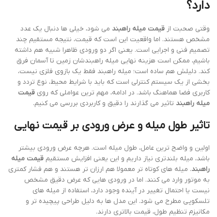
دارد؟
وقتی صحبت از
قیمت میله راهبند
می شود، خیلی ها دنبال یک عدد
مشخص هستند. اما واقعیت این است که قیمت، نتیجه مستقیم چند
تصمیم فنی و اجرایی است. یعنی اگر دو ورودی ظاهرا شبیه هم داشته
باشیم، ممکن است هزینه نهایی میله راهبندشان زمین تا آسمان فرق
کند. دلیلش هم ساده است؛ میله راهبند فقط یک بازوی فلزی نیست،
بخشی از یک سیستم کنترلی است که باید با شرایط محیط، نوع تردد و
کاربری فضا هماهنگ باشد. در ادامه، مهم ترین عواملی که روی
قیمت
میله راهبند
تاثیر می گذارند را دقیق و کاربردی بررسی می کنیم.
تاثیر طول میله و عرض ورودی بر قیمت نهایی
اولین و واضح ترین عامل، طول میله است. هرچه عرض ورودی بیشتر
باشد، میله بلندتری نیاز داریم و این یعنی افزایش مستقیم
قیمت میله
راهبند
. میله های کوتاه تر معمولا هم ارزان تر هستند و هم فشار کمتری
به موتور وارد می کنند. اما در ورودی هایی که عرض دقیق مشخص
نیست یا احتمال تغییر در آینده وجود دارد، استفاده از میله های
تلسکوپی مطرح می شود. این مدل ها به دلیل طراحی پیچیده تر و
مکانیزم تنظیم طول، قیمت بالاتری دارند.