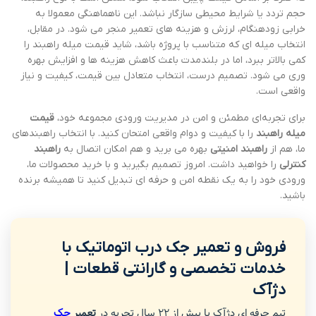
حجم تردد یا شرایط محیطی سازگار نباشد. این ناهماهنگی معمولا به
خرابی زودهنگام، لرزش و هزینه های تعمیر منجر می شود. در مقابل،
انتخاب میله ای که متناسب با پروژه باشد، شاید قیمت میله راهبند را
کمی بالاتر ببرد، اما در بلندمدت باعث کاهش هزینه ها و افزایش بهره
وری می شود. تصمیم درست، انتخاب متعادل بین قیمت، کیفیت و نیاز
واقعی است.
برای تجربه‌ای مطمئن و امن در مدیریت ورودی مجموعه خود،
قیمت
میله راهبند
را با کیفیت و دوام واقعی امتحان کنید. با انتخاب راهبندهای
ما، هم از
راهبند امنیتی
بهره می برید و هم امکان اتصال به
راهبند
کنترلی
را خواهید داشت. امروز تصمیم بگیرید و با خرید محصولات ما،
ورودی خود را به یک نقطه امن و حرفه ای تبدیل کنید تا همیشه برنده
باشید.
فروش و تعمیر جک درب اتوماتیک با
خدمات تخصصی و گارانتی قطعات |
دژآک
تیم حرفه ای دژآک با بیش از 22 سال تجربه در
تعمیر
جک