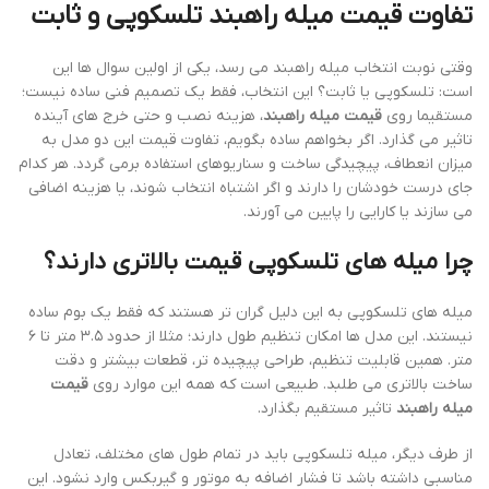
تفاوت
قیمت میله راهبند
تلسکوپی و ثابت
وقتی نوبت انتخاب میله راهبند می رسد، یکی از اولین سوال ها این
است: تلسکوپی یا ثابت؟ این انتخاب، فقط یک تصمیم فنی ساده نیست؛
مستقیما روی
قیمت میله راهبند
، هزینه نصب و حتی خرج های آینده
تاثیر می گذارد. اگر بخواهم ساده بگویم، تفاوت قیمت این دو مدل به
میزان انعطاف، پیچیدگی ساخت و سناریوهای استفاده برمی گردد. هر کدام
جای درست خودشان را دارند و اگر اشتباه انتخاب شوند، یا هزینه اضافی
می سازند یا کارایی را پایین می آورند.
چرا میله های تلسکوپی قیمت بالاتری دارند؟
میله های تلسکوپی به این دلیل گران تر هستند که فقط یک بوم ساده
نیستند. این مدل ها امکان تنظیم طول دارند؛ مثلا از حدود ۳.۵ متر تا ۶
متر. همین قابلیت تنظیم، طراحی پیچیده تر، قطعات بیشتر و دقت
ساخت بالاتری می طلبد. طبیعی است که همه این موارد روی
قیمت
میله راهبند
تاثیر مستقیم بگذارد.
از طرف دیگر، میله تلسکوپی باید در تمام طول های مختلف، تعادل
مناسبی داشته باشد تا فشار اضافه به موتور و گیربکس وارد نشود. این