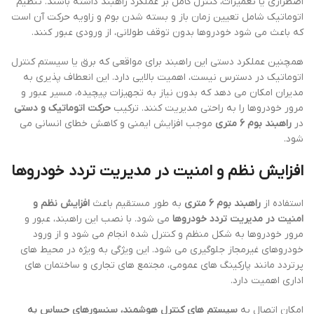
اضطراری یا تعمیرات، کنترل کامل بر عملکرد راهبند داشته باشند. تنظیم
اتوماتیک شامل تعیین زمان باز و بسته شدن بوم و زاویه حرکت آن است
که باعث می شود خودروها بدون توقف طولانی، از ورودی عبور کنند.
همچنین عملکرد دستی این راهبند برای مواقعی که برق یا سیستم کنترل
اتوماتیک در دسترس نیست، اهمیت بالایی دارد. این انعطاف پذیری به
مدیران امکان می دهد که بدون نیاز به تجهیزات پیچیده، مسیر عبور و
مرور خودروها را به راحتی مدیریت کنند. ترکیب
حرکت اتوماتیک و دستی
در
راهبند بوم 6 متری
موجب افزایش ایمنی و کاهش خطای انسانی می
شود.
افزایش نظم و امنیت در مدیریت تردد خودروها
استفاده از
راهبند بوم 6 متری
به طور مستقیم باعث
افزایش نظم و
امنیت در مدیریت تردد خودروها
می شود. با نصب این راهبند، عبور و
مرور خودروها به شکل منظم و کنترل شده انجام می شود و از ورود
خودروهای غیرمجاز جلوگیری می شود. این ویژگی به ویژه در محیط های
پرتردد مانند پارکینگ های عمومی، مجتمع های تجاری و ساختمان های
اداری اهمیت دارد.
امکان اتصال به
سیستم های کنترل هوشمند، سنسورهای حساس به