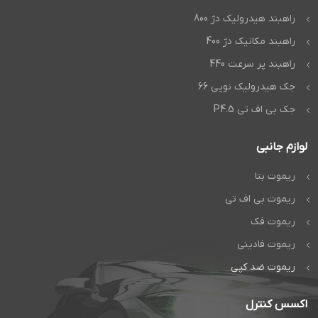
راهبند هیدرولیک دژ 800
راهبند مکانیک دژ 400
راهبند پر سرعت 440
جک هیدرولیک نوپی 66
جک بی اف تی P4.5
لوازم جانبی
ریموت بتا
ریموت بی اف تی
ریموت فک
ریموت فادینی
ریموت ضد کپی
اکسس کنترل