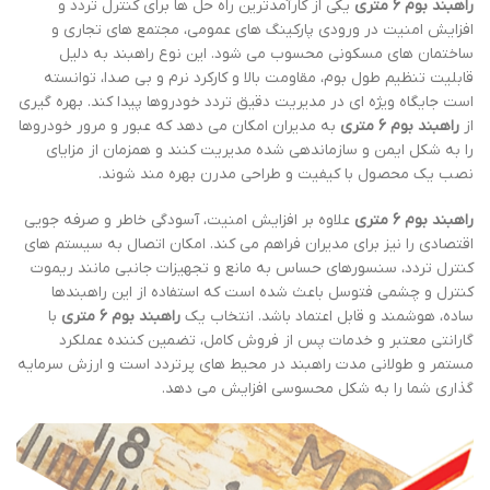
راهبند بوم 6 متری
یکی از کارآمدترین راه حل ها برای کنترل تردد و
افزایش امنیت در ورودی پارکینگ های عمومی، مجتمع های تجاری و
ساختمان های مسکونی محسوب می شود. این نوع راهبند به دلیل
قابلیت تنظیم طول بوم، مقاومت بالا و کارکرد نرم و بی صدا، توانسته
است جایگاه ویژه ای در مدیریت دقیق تردد خودروها پیدا کند. بهره گیری
از
راهبند بوم 6 متری
به مدیران امکان می دهد که عبور و مرور خودروها
را به شکل ایمن و سازماندهی شده مدیریت کنند و همزمان از مزایای
نصب یک محصول با کیفیت و طراحی مدرن بهره مند شوند.
راهبند بوم 6 متری
علاوه بر افزایش امنیت، آسودگی خاطر و صرفه جویی
اقتصادی را نیز برای مدیران فراهم می کند. امکان اتصال به سیستم های
کنترل تردد، سنسورهای حساس به مانع و تجهیزات جانبی مانند ریموت
کنترل و چشمی فتوسل باعث شده است که استفاده از این راهبندها
ساده، هوشمند و قابل اعتماد باشد. انتخاب یک
راهبند بوم 6 متری
با
گارانتی معتبر و خدمات پس از فروش کامل، تضمین کننده عملکرد
مستمر و طولانی مدت راهبند در محیط های پرتردد است و ارزش سرمایه
گذاری شما را به شکل محسوسی افزایش می دهد.