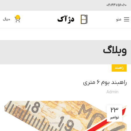
021-44756060
0
منو
0
﷼
وبلاگ
راهبند
راهبند بوم 6 متری
Admin
23
نوامبر