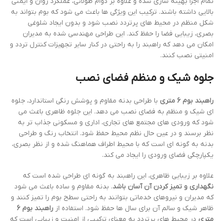
تمام اجزا بهینه سازی شده و علاوه بر دوام طولانی، عملکرد روان و ایمنی
بالایی داشته باشند. ترکیب این ویژگی ها باعث می شود که بوم بتواند به
شکل منظم در محیط های پرتردد نصب شود و بدون ایجاد شلوغی
بصری، زیبایی فضا را حفظ کند. این طراحی مهندسی شده به مدیران
امکان می دهد که راهبند را به راحتی در کنار سایر تجهیزات کنترل تردد و
امنیتی نصب کنند.
جلوه شیک و منظم فضای نصب
راهبند بوم 6 متری
با طراحی بدنه مقاوم و پوشش رنگی استاندارد، جلوه
ای شیک و منظم به فضای نصب می دهد. این جلوه ظاهری باعث می
شود که ورودی های مجتمع های تجاری، اداری و مسکونی جذاب تر به
نظر برسند و در عین حال نظم محیط حفظ شود. انتخاب رنگ و طراحی
بدنه به گونه ای است که با محیط اطراف هماهنگ شده و از نظر بصری،
یکپارچگی فضای ورودی را ایجاد می کند.
علاوه بر زیبایی ظاهری، این راهبند به گونه ای طراحی شده است که
نگهداری و تمیز کردن آن آسان باشد
. بدنه مقاوم و ساده باعث می شود
که مدیران و نیروهای خدماتی بتوانند به راحتی سطح بوم را تمیز کنند و
ظاهر شیک و سالم آن برای سال ها حفظ شود. استفاده از
راهبند بوم 6
متری
در محیط های پرتردد به معنای ترکیبی از امنیت و زیبایی است که