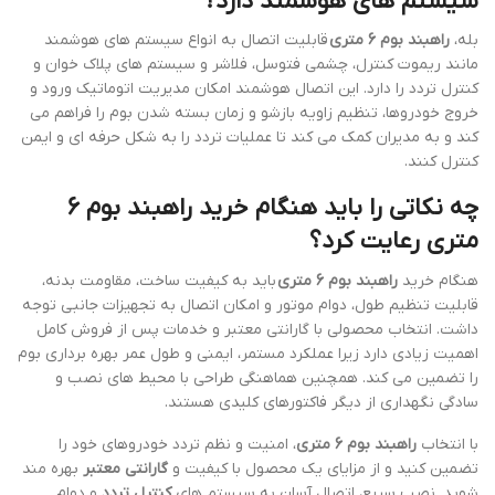
سیستم های هوشمند دارد؟
بله،
راهبند بوم 6 متری
قابلیت اتصال به انواع سیستم های هوشمند
مانند ریموت کنترل، چشمی فتوسل، فلاشر و سیستم های پلاک خوان و
کنترل تردد را دارد. این اتصال هوشمند امکان مدیریت اتوماتیک ورود و
خروج خودروها، تنظیم زاویه بازشو و زمان بسته شدن بوم را فراهم می
کند و به مدیران کمک می کند تا عملیات تردد را به شکل حرفه ای و ایمن
کنترل کنند.
چه نکاتی را باید هنگام خرید راهبند بوم 6
متری رعایت کرد؟
هنگام خرید
راهبند بوم 6 متری
باید به کیفیت ساخت، مقاومت بدنه،
قابلیت تنظیم طول، دوام موتور و امکان اتصال به تجهیزات جانبی توجه
داشت. انتخاب محصولی با گارانتی معتبر و خدمات پس از فروش کامل
اهمیت زیادی دارد زیرا عملکرد مستمر، ایمنی و طول عمر بهره برداری بوم
را تضمین می کند. همچنین هماهنگی طراحی با محیط های نصب و
سادگی نگهداری از دیگر فاکتورهای کلیدی هستند.
با انتخاب
راهبند بوم 6 متری
، امنیت و نظم تردد خودروهای خود را
تضمین کنید و از مزایای یک محصول با کیفیت و
گارانتی معتبر
بهره مند
شوید. نصب سریع، اتصال آسان به سیستم های
کنترل تردد
و دوام