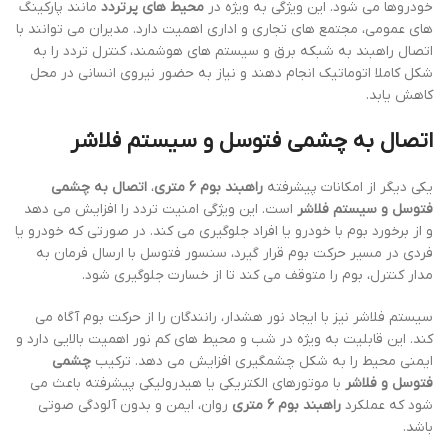
خودروها می شود. این ویژگی به ویژه در
محیط های پرتردد
مانند پارکینگ
های عمومی، مجتمع های تجاری و اداری اهمیت دارد. مدیران می توانند با
اتصال راهبند به شبکه برق و سیستم های هوشمند، کنترل تردد را به
شکل کاملا اتوماتیک انجام دهند و نیاز به حضور نیروی انسانی در محل
کاهش یابد.
اتصال به چشمی فتوسل و سیستم فلاشر
یکی دیگر از امکانات پیشرفته
راهبند بوم 6 متری
،
اتصال به چشمی
فتوسل و سیستم فلاشر
است. این ویژگی امنیت تردد را افزایش می دهد
و از برخورد بوم با خودرو یا افراد جلوگیری می کند. در صورتی که خودرو یا
فردی در مسیر حرکت بوم قرار گیرد، سنسور فتوسل با ارسال فرمان به
مدار کنترل، بوم را متوقف می کند تا از خسارت جلوگیری شود.
سیستم فلاشر نیز با ایجاد نور هشدار، رانندگان را از حرکت بوم آگاه می
کند. این قابلیت به ویژه در شب و محیط های کم نور اهمیت بالایی دارد و
ایمنی محیط را به شکل چشمگیری افزایش می دهد. ترکیب
چشمی
فتوسل و فلاشر
با موتورهای الکتریکی یا هیدرولیکی پیشرفته باعث می
شود که عملکرد
راهبند بوم 6 متری
روان، ایمن و بدون آلودگی صوتی
باشد.