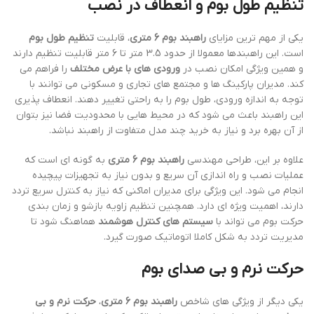
تنظیم طول بوم و انعطاف در نصب
یکی از مهم ترین مزایای
راهبند بوم 6 متری
، قابلیت
تنظیم طول بوم
است. این راهبندها معمولا از حدود 3.5 متر تا 6 متر قابلیت تنظیم دارند
و همین ویژگی امکان نصب در
ورودی های با عرض مختلف
را فراهم می
کند. مدیران پارکینگ ها و مجتمع های تجاری و مسکونی می توانند با
توجه به اندازه ورودی، طول بوم را به راحتی تغییر دهند. انعطاف پذیری
این راهبند باعث می شود که در محیط هایی با محدودیت فضا نیز بتوان
از آن بهره برد و نیاز به خرید چند مدل متفاوت از راهبند نباشد.
علاوه بر این، طراحی مهندسی
راهبند بوم 6 متری
به گونه ای است که
عملیات نصب و راه اندازی آن سریع و بدون نیاز به تجهیزات پیچیده
انجام می شود. این ویژگی برای مدیران اماکنی که نیاز به کنترل سریع تردد
دارند، اهمیت ویژه ای دارد. همچنین تنظیم زاویه بازشو و زمان بندی
حرکت بوم می تواند با
سیستم های کنترل هوشمند
هماهنگ شود تا
مدیریت تردد به شکل کاملا اتوماتیک صورت گیرد.
حرکت نرم و بی صدای بوم
یکی دیگر از ویژگی های شاخص
راهبند بوم 6 متری
،
حرکت نرم و بی