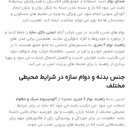
صدای بوم
است. استفاده از موتورهای الکتریکی یا هیدرولیکی پیشرفته
باعث می شود که باز و بسته شدن میله به شکل روان و بدون ایجاد
آلودگی صوتی انجام شود. این ویژگی به ویژه در محیط های مسکونی و
بیمارستان ها که نویز می تواند مزاحمت ایجاد کند، اهمیت دارد.
بوم های مدرن قادرند در عین حرکت آرام،
ایمنی بالای سازه
را حفظ کنند و
از برخورد با خودروها یا افراد جلوگیری نمایند. همچنین برخی مدل های
راهبند بوم 6 متری
به سنسورهای حساس به مانع مجهز هستند تا در
صورت حضور خودرو یا فرد در مسیر، بلافاصله حرکت بوم متوقف شود.
این قابلیت باعث افزایش امنیت و کاهش احتمال خسارت می شود و بهره
برداری از راهبند را برای محیط های پرتردد ایمن تر می کند.
جنس بدنه و دوام سازه در شرایط محیطی
مختلف
جنس بدنه
راهبند بوم 6 متری
معمولا از
آلومینیوم سبک و مقاوم
انتخاب می شود. این ترکیب باعث می شود که سازه در برابر شرایط
محیطی مختلف از جمله باران، رطوبت و نور خورشید دوام بالایی داشته
باشد. مقاومت در برابر خوردگی و پوسیدگی، یکی از فاکتورهای مهم برای
راهبندهایی است که در محیط های بیرونی نصب می شوند.