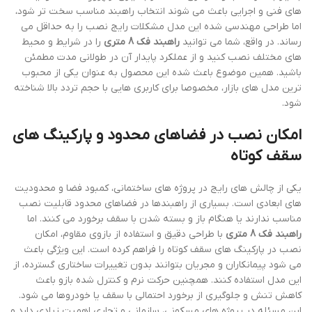
های فنی و اجرایی باعث می شوند انتخاب راهبند مناسب سخت تر شود،
اما طراحی مهندسی شده این مدل مشکلات رایج نصب را به حداقل می
رساند. در واقع، شما می توانید
راهبند فک 8 متری
را در شرایط و محیط
های مختلف نصب کنید و از عملکرد پایدار آن در طولانی مدت مطمئن
باشید. همین موضوع باعث شده این محصول به عنوان یکی از محبوب
ترین مدل های بازار، مخصوصا برای کاربری هایی با حجم تردد بالا شناخته
شود.
امکان نصب در فضاهای محدود و پارکینگ های
سقف کوتاه
یکی از چالش های رایج در پروژه های ساختمانی، کمبود فضا و محدودیت
های ابعادی است. بسیاری از راهبندها در فضاهای محدود قابلیت نصب
مناسب ندارند یا هنگام باز و بسته شدن با سقف برخورد می کنند. اما
راهبند فک 8 متری
با طراحی دقیق و استفاده از بازوی مقاوم، امکان
نصب در پارکینگ های سقف کوتاه را فراهم کرده است. این ویژگی باعث
می شود پیمانکاران و مجریان بتوانند بدون تغییرات ساختاری گسترده، از
این مدل استفاده کنند. همچنین حرکت نرم و کنترل شده بازو باعث
کاهش تنش و جلوگیری از برخورد احتمالی با سقف یا خودروها می شود.
این مسئله در پروژه های مسکونی، سازمانی و تجاری اهمیت زیادی دارد و