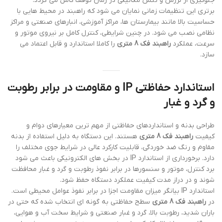
جلوگیری از لرزش و تنش مکانیکی در زمان توقف کامل می گردد.
برتری این تنظیمات زمانی نمایان می شود که راهبند در محیط هایی با
حساسیت بالا مانند بیمارستان ها، مراکز آموزشی، انبارهای صنعتی و مراکز
نظامی نصب می شود. در چنین شرایطی، کنترل کامل بر نیروی موتور و
سرعت، عملکرد
راهبند فک 8 متری
را کاملا استاندارد و قابل اعتماد می
سازد.
استاندارد حفاظتی IP و مقاومت در برابر رطوبت
و گرد و غبار
طراحی بدنه و استانداردهای حفاظتی از مهم ترین معیارهای دوام و
کیفیت
راهبند فک 8 متری
هستند. این دستگاه به دلیل استفاده از بدنه
مقاوم و رنگ ضد خوردگی، قابلیت کارکرد عالی در شرایط جوی مختلف را
دارد. برخورداری از استاندارد IP در بخش های الکترونیکی باعث می شود
برد کنترل، موتور و سنسورها در برابر نفوذ رطوبت و گرد و غبار محافظت
شوند و در دراز مدت کیفیت عملکرد دستگاه حفظ شود.
استاندارد IP بیانگر میزان مقاومت اجزا در برابر نفوذ عوامل محیطی است.
در
راهبند فک 8 متری
سطح حفاظتی به گونه ای انتخاب شده که حتی در
باران شدید، رطوبت بالا، گرد و غبار صنعتی و شرایط سخت آب و هوایی،