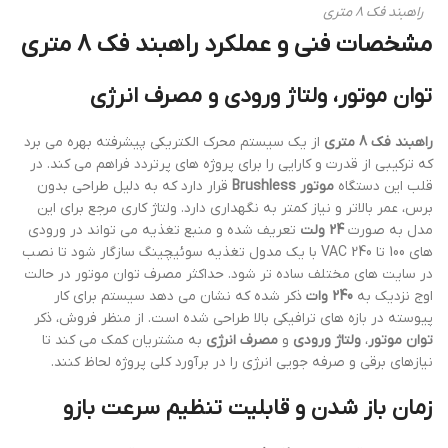
راهبند فک 8 متری
مشخصات فنی و عملکرد راهبند فک 8 متری
توان موتور، ولتاژ ورودی و مصرف انرژی
راهبند فک 8 متری
از یک سیستم محرک الکتریکی پیشرفته بهره می برد
که ترکیبی از قدرت و کارایی را برای پروژه های پرتردد فراهم می کند. در
قلب این دستگاه
موتور Brushless
قرار دارد که به دلیل طراحی بدون
برس، عمر بالاتر و نیاز کمتر به نگهداری دارد. ولتاژ کاری مرجع برای این
مدل به صورت
24 ولت
تعریف شده و منبع تغذیه می تواند در ورودی
های 100 تا 240 VAC با یک مدول تغذیه سوئیچینگ سازگار شود تا نصب
در سایت های مختلف ساده تر شود. حداکثر مصرف توان موتور در حالت
اوج نزدیک به
240 وات
ذکر شده که نشان می دهد سیستم برای کار
پیوسته در بازه های ترافیکی بالا طراحی شده است. از منظر فروش، ذکر
توان موتور
،
ولتاژ ورودی
و
مصرف انرژی
به مشتریان کمک می کند تا
نیازهای برقی و صرفه جویی انرژی را در برآورد کلی پروژه لحاظ کنند.
زمان باز شدن و قابلیت تنظیم سرعت بازو