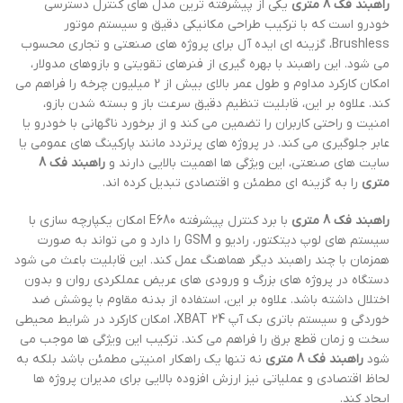
راهبند فک 8 متری
یکی از پیشرفته ترین مدل های کنترل دسترسی
خودرو است که با ترکیب طراحی مکانیکی دقیق و سیستم موتور
Brushless، گزینه ای ایده آل برای پروژه های صنعتی و تجاری محسوب
می شود. این راهبند با بهره گیری از فنرهای تقویتی و بازوهای مدولار،
امکان کارکرد مداوم و طول عمر بالای بیش از 2 میلیون چرخه را فراهم می
کند. علاوه بر این، قابلیت تنظیم دقیق سرعت باز و بسته شدن بازو،
امنیت و راحتی کاربران را تضمین می کند و از برخورد ناگهانی با خودرو یا
عابر جلوگیری می کند. در پروژه های پرتردد مانند پارکینگ های عمومی یا
سایت های صنعتی، این ویژگی ها اهمیت بالایی دارند و
راهبند فک 8
متری
را به گزینه ای مطمئن و اقتصادی تبدیل کرده اند.
راهبند فک 8 متری
با برد کنترل پیشرفته E680 امکان یکپارچه سازی با
سیستم های لوپ دیتکتور، رادیو و GSM را دارد و می تواند به صورت
همزمان با چند راهبند دیگر هماهنگ عمل کند. این قابلیت باعث می شود
دستگاه در پروژه های بزرگ و ورودی های عریض عملکردی روان و بدون
اختلال داشته باشد. علاوه بر این، استفاده از بدنه مقاوم با پوشش ضد
خوردگی و سیستم باتری بک آپ XBAT 24، امکان کارکرد در شرایط محیطی
سخت و زمان قطع برق را فراهم می کند. ترکیب این ویژگی ها موجب می
شود
راهبند فک 8 متری
نه تنها یک راهکار امنیتی مطمئن باشد بلکه به
لحاظ اقتصادی و عملیاتی نیز ارزش افزوده بالایی برای مدیران پروژه ها
ایجاد کند.