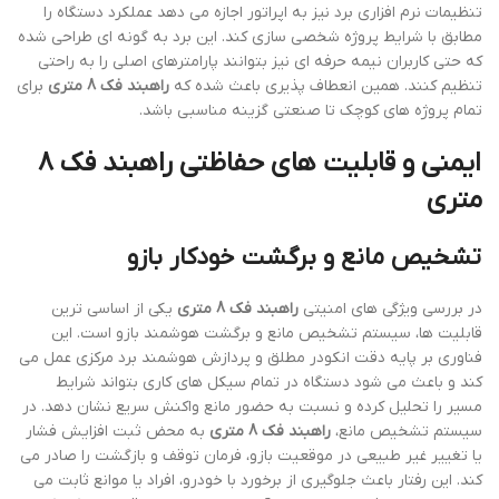
تنظیمات نرم افزاری برد نیز به اپراتور اجازه می دهد عملکرد دستگاه را
مطابق با شرایط پروژه شخصی سازی کند. این برد به گونه ای طراحی شده
که حتی کاربران نیمه حرفه ای نیز بتوانند پارامترهای اصلی را به راحتی
تنظیم کنند. همین انعطاف پذیری باعث شده که
راهبند فک 8 متری
برای
تمام پروژه های کوچک تا صنعتی گزینه مناسبی باشد.
ایمنی و قابلیت های حفاظتی راهبند فک 8
متری
تشخیص مانع و برگشت خودکار بازو
در بررسی ویژگی های امنیتی
راهبند فک 8 متری
یکی از اساسی ترین
قابلیت ها، سیستم تشخیص مانع و برگشت هوشمند بازو است. این
فناوری بر پایه دقت انکودر مطلق و پردازش هوشمند برد مرکزی عمل می
کند و باعث می شود دستگاه در تمام سیکل های کاری بتواند شرایط
مسیر را تحلیل کرده و نسبت به حضور مانع واکنش سریع نشان دهد. در
سیستم تشخیص مانع،
راهبند فک 8 متری
به محض ثبت افزایش فشار
یا تغییر غیر طبیعی در موقعیت بازو، فرمان توقف و بازگشت را صادر می
کند. این رفتار باعث جلوگیری از برخورد با خودرو، افراد یا موانع ثابت می