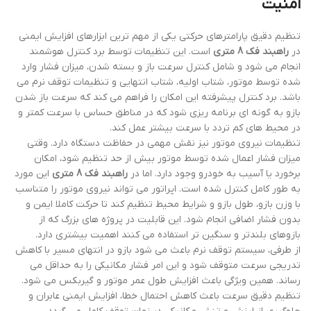
امنیت
تنظیم دقیق پارامترهای حرکتی یکی از مهم ترین ابزارهای افزایش ایمنی
در
راهبند فک 8 متری
است. این تنظیمات توسط برد کنترل هوشمند
انجام می شود و شامل کنترل سرعت باز و بسته شدن، میزان فشار وارد
شده توسط موتور، شتاب اولیه، شتاب انتهایی و تنظیمات توقف نرم می
باشد. برد کنترل پیشرفته این امکان را فراهم می کند که سرعت باز شدن
بازو به گونه ای برنامه ریزی شود که در مناطق حساس با سرعت کمتر و
در محیط های کم تردد با سرعت بیشتر عمل کند.
تنظیمات نیروی موتور نیز نقش مهمی در حفاظت دستگاه دارد. وقتی
میزان فشار اعمال شده توسط موتور بیش از حد تنظیم شود، امکان
برخورد یا آسیب به خودرو وجود دارد. اما در
راهبند فک 8 متری
این مورد
به طور کامل کنترل شده است. اپراتور می تواند نیروی موتور را متناسب
با وزن بازو، طول بازو و شرایط محیط تنظیم کند تا حرکت کاملا ایمن و
بدون فشار اضافی انجام شود. این قابلیت در پروژه های بزرگ که از
بازوهای بلندتر و سنگین تر استفاده می کنند اهمیت بیشتری دارد.
از طرفی، سیستم توقف نرم باعث می شود بازو در انتهای مسیر با کاهش
تدریجی سرعت متوقف شود و این امر فشار مکانیکی را به حداقل می
رساند. همین ویژگی باعث افزایش طول عمر موتور و گیربکس می شود.
تنظیم دقیق سرعت باعث کاهش احتمال خطا، افزایش ایمنی عابران و