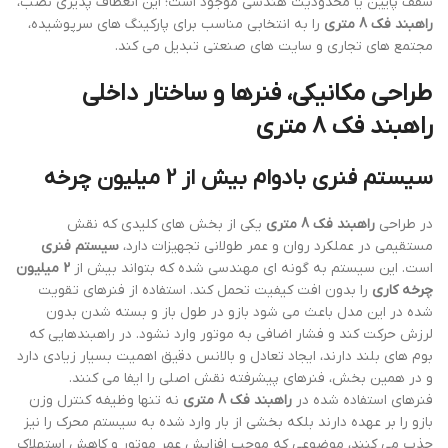
سقف پایین یا محدودیت هندسی موجود است؛ این انعطاف پذیری نصب،
راهبند فک 8 متری
را به انتخابی مناسب برای پارکینگ های سرپوشیده،
مجتمع های تجاری و سایت های صنعتی تبدیل می کند.
طراحی مکانیکی، فنرها و ساختار داخلی
راهبند فک 8 متری
سیستم فنری بادوام بیش از 2 میلیون چرخه
در طراحی
راهبند فک 8 متری
یکی از بخش های کلیدی که نقش
مستقیمی در عملکرد روان و عمر طولانی تجهیزات دارد،
سیستم فنری
است. این سیستم به گونه ای مهندسی شده که بتواند بیش از
2 میلیون
چرخه کاری
را بدون افت کیفیت تحمل کند. استفاده از فنرهای تقویت
شده در این مدل باعث می شود بازو در طول باز و بسته شدن بدون
لرزش حرکت کند و فشار اضافی به موتور وارد نشود. در راهبندهایی که
بوم های بلند دارند، ایجاد تعادل و بالانس دقیق اهمیت بسیار زیادی دارد
و در همین بخش، فنرهای پیشرفته نقش اصلی را ایفا می کنند.
فنرهای استفاده شده در
راهبند فک 8 متری
نه تنها وظیفه کنترل وزن
بازو را بر عهده دارند بلکه بخشی از بار وارد شده به سیستم محرک را نیز
جذب می کنند، موضوعی که موجب افزایش عمر موتور و کاهش استهلاک