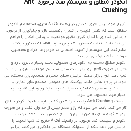
انکودر مطلق و سیستم ضد برخورد Anti
Crushing
یکی از مهم ترین اجزای امنیتی در
راهبند فک 8 متری
، استفاده از
انکودر
مطلق
است که نقش کلیدی در کنترل وضعیت بازو و جلوگیری از برخورد
دارد. این فناوری با اندازه گیری دقیق موقعیت بازو، این امکان را فراهم
می کند که دستگاه به محض تشخیص مانع، بلافاصله دستور بازگشت
صادر کند. این سیستم از آسیب احتمالی به خودروها، افراد و همچنین
خود دستگاه جلوگیری می کند.
انکودر مطلق نسبت به انکودرهای معمولی، دقت بسیار بالاتری دارد و
حتی در صورت قطع برق یا ریست شدن سیستم، موقعیت بازو را از دست
نمی دهد. این ویژگی باعث افزایش سطح ایمنی و اعتمادپذیری دستگاه می
شود. در پروژه هایی مانند پارکینگ های عمومی، مجتمع های تجاری یا
سایت های صنعتی که امنیت بسیار اهمیت دارد، وجود این قابلیت یک
امتیاز مهم محسوب می شود.
سیستم
Anti Crushing
یا ضد خرد شدن که بر پایه عملکرد انکودر مطلق
کار می کند، باعث می شود که بازو فشار بیش از حد وارد نکند و در صورت
بروز هرگونه مانع، به صورت نرم و سریع واکنش نشان دهد. ترکیب
انکودر و سیستم ضد برخورد، در
راهبند فک 8 متری
نه تنها امنیت را
افزایش می دهد بلکه از استهلاک دستگاه نیز جلوگیری می کند، زیرا در