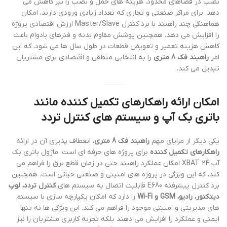
نصب در فضاهای محدود، هزینه های حمل و نصب را نیز کاهش می
دهد. برای مراکز صنعتی و تجاری که تعداد زیادی ورودی دارند، امکان
هماهنگی چند راهبند با برد کنترل Master/Slave ارزش اقتصادی پروژه
را افزایش می دهد. همچنین پوشش مقاوم بدنه و فنرهای بادوام باعث
کاهش هزینه تعمیر و تعویض قطعات در طول سال ها می شود، که این
امر
راهبند فک 8 متری
را به انتخابی منطقی و اقتصادی برای مشتریان
تبدیل می کند.
امکان ارائه راهکارهای تکمیل کننده مانند
باتری بک آپ و سیستم های کنترل تردد
یکی دیگر از مزایای مهم
راهبند فک 8 متری
، انعطاف پذیری آن در ارائه
راهکارهای تکمیل کننده
برای پروژه های حرفه ای است. ماژول باتری بک
آپ XBAT 24 امکان عملکرد راهبند حتی در زمان قطع برق را فراهم می
کند، که این ویژگی در پروژه های امنیتی و صنعتی حیاتی است. همچنین
برد کنترل پیشرفته E680 قابلیت اتصال به سیستم های
کنترل تردد، لوپ
دیتکتور، رادیو، GSM و Wi-Fi
را دارد که امکان یکپارچه سازی با سیستم
های مدیریتی و امنیتی موجود را فراهم می کند. این ویژگی ها نه تنها
ایمنی و عملکرد را افزایش می دهند بلکه تجربه کاربری مشتریان را نیز