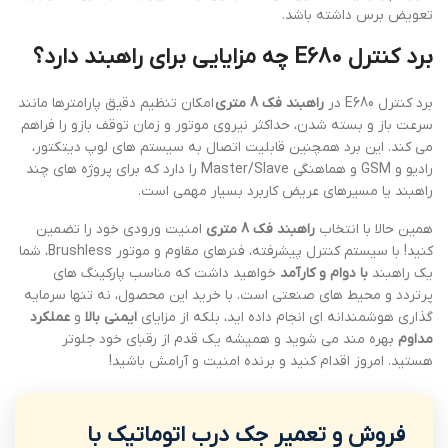
تعویض برس داشته باشد.
برد کنترل E680 چه مزایایی برای راهبند دارد؟
برد کنترل E680 در
راهبند فک 8 متری
امکان تنظیم دقیق پارامترها مانند
سرعت باز و بسته شدن، حداکثر نیروی موتور و زمان توقف بازو را فراهم
می کند. این برد همچنین قابلیت اتصال به سیستم های لوپ دیتکتور،
رادیو و GSM و هماهنگی Master/Slave را دارد که برای پروژه های چند
راهبند یا مسیرهای عریض کاربرد بسیار مهمی است.
همین حالا با انتخاب
راهبند فک 8 متری
امنیت ورودی خود را تضمین
کنید! با سیستم کنترل پیشرفته، فنرهای مقاوم و موتور Brushless، شما
یک راهبند
با دوام و کارآمد
خواهید داشت که مناسب پارکینگ های
پرتردد و محیط های صنعتی است. با خرید این محصول، نه تنها سرمایه
گذاری هوشمندانه ای انجام داده اید، بلکه از مزایای
ایمنی بالا
و
عملکرد
مداوم
بهره مند می شوید و همیشه یک قدم از رقبای خود جلوتر
هستید. امروز اقدام کنید و برنده امنیت و آرامش باشید!
فروش و تعمیر جک درب اتوماتیک با