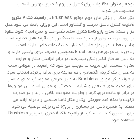
توجه به توان 240 وات، برای کنترل بار بوم 8 متری بهترین انتخاب
محسوب می شوند.
یکی دیگر از ویژگی های مهم موتور Brushless در
راهبند فک 8 متری
،
قابلیت کنترل دقیق سرعت و گشتاور است. این ویژگی باعث می شود عمل
باز و بسته شدن بازو کاملا کنترل شده، یکنواخت و ایمن انجام شود. علاوه
بر این، سرعت موتور از حدود 1000 تا 6000 دور در دقیقه قابل تنظیم است
و این انعطاف در پروژه هایی که نیاز به تنظیمات خاص دارند اهمیت
زیادی دارد. موتورهای Brushless همچنین مصرف انرژی پایینی دارند و
به دلیل ساختار الکترونیکی پیشرفته، در برابر افزایش فشار و حرارت
مقاوم هستند. این مزیت ها موجب می شود که راهبند در طولانی مدت
به عنوان یک گزینه اقتصادی و کم هزینه برای مراکز پرتردد انتخاب شود.
از طرف دیگر، موتور Brushless به دلیل طراحی مقاوم، گزینه ای مناسب
برای محیط های صنعتی و شرایط سخت آب و هوایی است. این موتورها
در برابر نوسانات برق، گرما و رطوبت مقاومت بالایی دارند و در صورت
ترکیب با بدنه ضد خوردگی، یک راهکار کاملا صنعتی و بادوام ارائه می
دهند. به همین دلیل، در بسیاری از پروژه های بزرگ، توصیه می شود
برای تضمین کیفیت عملکرد، از
راهبند فک 8 متری
با موتور Brushless
استفاده شود.