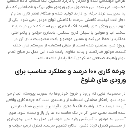
طراحی مهندسی شده و سازگار با کارکرد سنگین، یک انتخاب کاملا منطقی
محسوب می شود. این محصول برای ورودی های بزرگ و فضاهایی که نیاز
به مدیریت تردد حرفه ای دارند تولید شده و هنگام فشار کاری مداوم
دچار افت کیفیت، کاهش سرعت یا کاهش توان موتور نمی شود. یکی از
مهم ترین ویژگی های
راهبند فک 8 متری
این است که حتی در شرایط
سخت آب و هوایی یا سیکل کاری سنگین، پایداری حرکتی و یکنواختی
عملکرد را حفظ می کند و همین موضوع باعث محبوبیت بالای آن در
پروژه های صنعتی شده است. از طرفی استفاده از سیستم های خنک
کننده، موتور قدرتمند و بدنه مقاوم، باعث شده این مدل در میان تمام
انواع
راهبند صنعتی
عملکردی کاملا پایدار داشته باشد.
چرخه کاری 100 درصد و عملکرد مناسب برای
ورودی های شلوغ
در مجموعه هایی که ورود و خروج خودروها به صورت پیوسته انجام می
شود، تنها راهکار مطمئن، استفاده از راهبندی است که چرخه کاری واقعی
آن 100 درصد باشد.
راهبند فک 8 متری
دقیقا برای همین هدف طراحی
شده است. یعنی حتی اگر در یک ساعت ده ها بار باز و بسته شود، هیچ
آسیبی به موتور یا گیربکس وارد نمی شود. این مدل به دلیل برخورداری
از سیستم کنترل تردد دقیق، امکان تنظیم سرعت، کنترل نرمی حرکت و