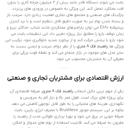
باعث می شوند دستگاه قادر باشد بیش از 2 میلیون چرخه کاری را بدون
افت عملکرد تحمل کند. این ویژگی به خصوص در ورودی های پرتردد،
پارکینگ های صنعتی و مجتمع های تجاری اهمیت زیادی دارد. سرعت باز
و بسته شدن بوم نیز به صورت دقیق قابل تنظیم است و با برد کنترل
پیشرفته E680 می توان پارامترهای عملکردی مانند شتاب، حداکثر نیرو و
زمان توقف بازو را مطابق نیاز پروژه تغییر داد. این تنظیمات باعث می
شود بازو با نرمش حرکت کند و از برخورد شدید جلوگیری شود. ترکیب این
ویژگی ها،
راهبند فک 8 متری
را از نظر دوام، سرعت و ایمنی نسبت به
سایر مدل های موجود در بازار متمایز می کند و نقطه قوت بزرگی برای
معرفی آن به مشتریان محسوب می شود.
ارزش اقتصادی برای مشتریان تجاری و صنعتی
یکی از مهم ترین دلایل انتخاب
راهبند فک 8 متری
، صرفه اقتصادی آن
برای پروژه های بزرگ است. طول عمر بالا و نیاز کم به سرویس و
نگهداری، هزینه های عملیاتی را به طور قابل توجهی کاهش می دهد.
علاوه بر این، سیستم موتور Brushless با مصرف انرژی پایین، باعث
صرفه جویی در برق می شود و بهره برداری طولانی مدت از راهبند را
مقرون به صرفه می کند. قابلیت استفاده از بوم های مدولار و امکان