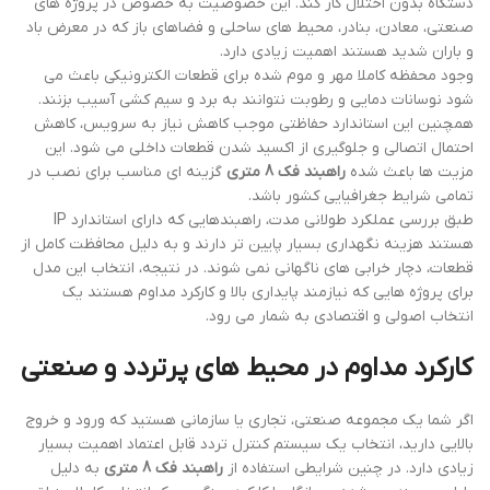
دستگاه بدون اختلال کار کند. این خصوصیت به خصوص در پروژه های
صنعتی، معادن، بنادر، محیط های ساحلی و فضاهای باز که در معرض باد
و باران شدید هستند اهمیت زیادی دارد.
وجود محفظه کاملا مهر و موم شده برای قطعات الکترونیکی باعث می
شود نوسانات دمایی و رطوبت نتوانند به برد و سیم کشی آسیب بزنند.
همچنین این استاندارد حفاظتی موجب کاهش نیاز به سرویس، کاهش
احتمال اتصالی و جلوگیری از اکسید شدن قطعات داخلی می شود. این
مزیت ها باعث شده
راهبند فک 8 متری
گزینه ای مناسب برای نصب در
تمامی شرایط جغرافیایی کشور باشد.
طبق بررسی عملکرد طولانی مدت، راهبندهایی که دارای استاندارد IP
هستند هزینه نگهداری بسیار پایین تر دارند و به دلیل محافظت کامل از
قطعات، دچار خرابی های ناگهانی نمی شوند. در نتیجه، انتخاب این مدل
برای پروژه هایی که نیازمند پایداری بالا و کارکرد مداوم هستند یک
انتخاب اصولی و اقتصادی به شمار می رود.
کارکرد مداوم در محیط های پرتردد و صنعتی
اگر شما یک مجموعه صنعتی، تجاری یا سازمانی هستید که ورود و خروج
بالایی دارید، انتخاب یک سیستم کنترل تردد قابل اعتماد اهمیت بسیار
زیادی دارد. در چنین شرایطی استفاده از
راهبند فک 8 متری
به دلیل