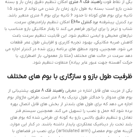
یکی از نقاط قوت
راهبند فک 8 متری
امکان تنظیم دقیق زمان باز و بسته
شدن بازو است؛ بسته به طول بازو، زمان باز شدن می تواند از حدود 1.5
ثانیه برای بوم های کوتاه تا حدود 6 ثانیه برای بوم 8 متری متغیر باشد.
برد کنترل پیشرفته
برد کنترل E680
امکان تنظیم پارامترهای سرعت،
شتاب و ترمز را برای اپراتور فراهم می کند تا رفتار مکانیکی بازو متناسب با
نیازهای محیطی و ایمنی تنظیم شود. این قابلیت تنظیم سرعت باعث
کاهش ضربه مکانیکی، بهبود تجربه کاربری و افزایش طول عمر قطعات
می شود. همچنین، وجود منطق های برنامه ریزی شده در کنترلر اجازه می
دهد سرعت در حالت های مختلف (مثلا باز معمولی، باز اضطراری، یا
حرکت آهسته جهت عبور عابر پیاده) متفاوت تنظیم شود.
ظرفیت طول بازو و سازگاری با بوم های مختلف
یکی از مزیت های قابل اشاره در معرفی
راهبند فک 8 متری
، پشتیبانی از
بوم های مدولار با حداکثر طول نزدیک به 8 متر است. طراحی ماژولار بوم
اجازه می دهد که برای طول های بلندتر از بخش های قابل اتصال بهره
برده شود که حمل و نصب را تسهیل می کند. همچنین سیستم فنر
تعادل و تنظیم دقیق بالانس بازو به گونه ای طراحی شده که بوم های
بلند تحت بار دینامیک عملکردی پایدار داشته باشند. در کنار این موارد،
گزینه های بوم مفصلی (articulated arm) برای نصب در فضاهای با