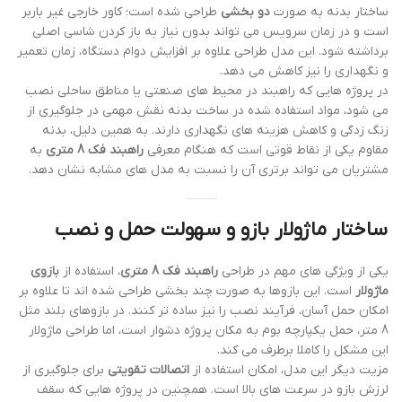
ساختار بدنه به صورت
دو بخشی
طراحی شده است؛ کاور خارجی غیر باربر
است و در زمان سرویس می تواند بدون نیاز به باز کردن شاسی اصلی
برداشته شود. این مدل طراحی علاوه بر افزایش دوام دستگاه، زمان تعمیر
و نگهداری را نیز کاهش می دهد.
در پروژه هایی که راهبند در محیط های صنعتی یا مناطق ساحلی نصب
می شود، مواد استفاده شده در ساخت بدنه نقش مهمی در جلوگیری از
زنگ زدگی و کاهش هزینه های نگهداری دارند. به همین دلیل، بدنه
مقاوم یکی از نقاط قوتی است که هنگام معرفی
راهبند فک 8 متری
به
مشتریان می تواند برتری آن را نسبت به مدل های مشابه نشان دهد.
ساختار ماژولار بازو و سهولت حمل و نصب
یکی از ویژگی های مهم در طراحی
راهبند فک 8 متری
، استفاده از
بازوی
ماژولار
است. این بازوها به صورت چند بخشی طراحی شده اند تا علاوه بر
امکان حمل آسان، فرآیند نصب را نیز ساده تر کنند. در بازوهای بلند مثل
8 متر، حمل یکپارچه بوم به مکان پروژه دشوار است، اما طراحی ماژولار
این مشکل را کاملا برطرف می کند.
مزیت دیگر این مدل، امکان استفاده از
اتصالات تقویتی
برای جلوگیری از
لرزش بازو در سرعت های بالا است. همچنین در پروژه هایی که سقف