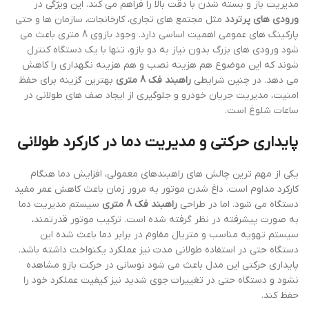
مدیریت باز و بسته شدن با دقت بالا را فراهم می کند. این ویژگی در
ورودی های پرتردد
مثل مجتمع های تجاری، کارخانجات، سازمان ها و حتی
پارکینگ های عمومی اهمیت اساسی دارد. وجود بازوی 8 متری باعث می
شود ورودی های بزرگ بدون نیاز به دو بازو، تنها با یک دستگاه کنترل
شوند که این موضوع هم هزینه نصب و هم هزینه نگهداری را کاهش
می دهد. در چنین شرایطی
راهبند فک 8 متری
بهترین گزینه برای حفظ
امنیت، مدیریت جریان خودرو و جلوگیری از ایجاد صف های طولانی در
ساعات شلوغ است.
پایداری حرکتی و مدیریت دما در کارکرد طولانی
یکی از مهم ترین چالش های راهبندهای معمولی، افزایش دما هنگام
کارکرد مداوم است. داغ شدن موتور به مرور زمان باعث کاهش عمر مفید
دستگاه می شود. اما در طراحی
راهبند فک 8 متری
سیستم مدیریت دما
به صورت پیشرفته در نظر گرفته شده است. ترکیب موتور قدرتمند،
سیستم تهویه مناسب و متریال مقاوم در برابر دما باعث شده این
دستگاه حتی در استفاده طولانی مدت نیز عملکرد یکنواخت داشته باشد.
پایداری حرکتی این مدل باعث می شود نوسانی در حرکت بازو مشاهده
نشود و دستگاه حتی در تغییرات جوی شدید نیز کیفیت عملکرد خود را
حفظ کند.