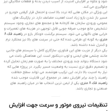
شود و علاوه بر افزایش امنیت، از آسیب دیدن بدنه و قطعات مکانیکی نیز
جلوگیری می کند.
این ویژگی در مکان هایی که تردد بالا است و احتمال قرار گرفتن خودرو در
مسیر باز شدن بازو زیاد است اهمیت مضاعف دارد. در پارکینگ های
عمومی، ورودی سازمان ها، کارخانه ها و مجتمع های تجاری، وجود سیستم
تشخیص مانع موجب صرفه جویی قابل توجهی در هزینه های تعمیرات و
خرابی های ناگهانی می شود. سیستم برگشت خودکار بازو در
راهبند فک 8
متری
به گونه ای طراحی شده که حتی در سرعت های بالا نیز عملکرد نرم
و کنترل شده داشته باشد.
یکی دیگر از مزیت های این فناوری، سازگاری کامل با سیستم های جانبی
مانند چشمی های ایمنی و لوپ دیتکتور است. این هماهنگی باعث می
شود دستگاه بتواند چند ورودی مختلف را به صورت هم زمان تحلیل کرده
و تصمیم دقیق تری نسبت به وضعیت مسیر بگیرد. در پروژه هایی که
نیاز به امنیت بالا دارند، این ترکیب هوشمند می تواند سطح حفاظت
راهبند را چند برابر افزایش دهد. در مجموع، این قابلیت موجب شده
راهبند فک 8 متری
یکی از ایمن ترین انتخاب ها در میان راهبند های
صنعتی و تجاری باشد.
تنظیمات نیروی موتور و سرعت جهت افزایش