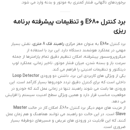
برخوردهای ناگهانی، فشار کمتری به موتور و بدنه وارد می شود.
برد کنترل E680 و تنظیمات پیشرفته برنامه
ریزی
برد کنترل
E680
به عنوان مغز مرکزی
راهبند فک 8 متری
، نقش بسیار
مهمی در عملکرد هوشمند دستگاه دارد. این برد با استفاده از
میکروپروسسور پیشرفته، امکان تنظیم دقیق تمام پارامترها از جمله
سرعت باز و بسته شدن، میزان فشار موتور، تاخیر زمانی، عملکرد لوپ
دیتکتور و تنظیمات امنیتی را فراهم می کند.
یکی از ویژگی های کاربردی این برد، داشتن دو ورودی
Loop Detector
داخلی است که برای کنترل دقیق تردد خودروها بسیار کارآمد است. این
ورودی ها باعث می شوند راهبند تنها در زمانی عمل کند که خودرو در
موقعیت مناسب قرار دارد و همین ویژگی سطح امنیت سیستم را افزایش
می دهد.
از مزیت های مهم دیگر برد کنترل E680، امکان کار در حالت
Master
Slave
است. در این حالت دو راهبند می توانند هماهنگ و هم زمان عمل
کنند، که این قابلیت در ورودی های عریض و مسیرهای دوطرفه بسیار
ضروری است.