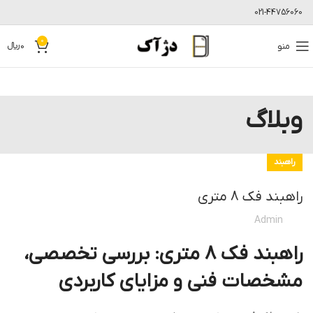
021-44756060
0
منو
0
﷼
وبلاگ
راهبند
راهبند فک 8 متری
Admin
راهبند فک 8 متری: بررسی تخصصی،
مشخصات فنی و مزایای کاربردی