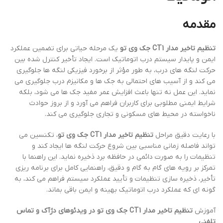
مقدمه
تنظیم تاخیر مدار CT1 جک وی تو
یک مرحله حیاتی برای تضمین عملکرد
ایمن و پایدار سیستم درب اتوماتیک است. ایجاد تأخیر کنترل شده بین
حرکت لنگه های درب، به طور مؤثر از برخورد فیزیکی لنگه ها جلوگیری
می کند و از آسیب های احتمالی به جک ها و مکانیزم درب جلوگیری می
نماید. این عمل نه تنها باعث افزایش عمر مفید جک ها می شود، بلکه
شرایط ایمنی مطلوبی برای کاربران فراهم می آورد و از بروز حوادث
ناخواسته در محیط های مسکونی و تجاری جلوگیری می کند.
با رعایت دقیق مراحل
تنظیم تاخیر مدار CT1 جک وی تو
، تکنسین می
تواند فاصله زمانی مناسبی بین شروع حرکت لنگه ها ایجاد کند و
تنظیمات را به صورت دائمی در حافظه برد ذخیره نماید. این راهنما با
تمرکز بر رویه های گام به گام و دقیق، راهنمایی کامل برای برنامه ریزی
تأخیر، ذخیره سازی تنظیمات و تأیید عملکرد سیستم فراهم می کند، به
گونه ای که عملکرد درب اتوماتیک بهینه و ایمن باقی بماند.
آموزش
تنظیم تاخیر مدار CT1 جک وی تو در ویدئوهای دژآک و تماس
تلفنی