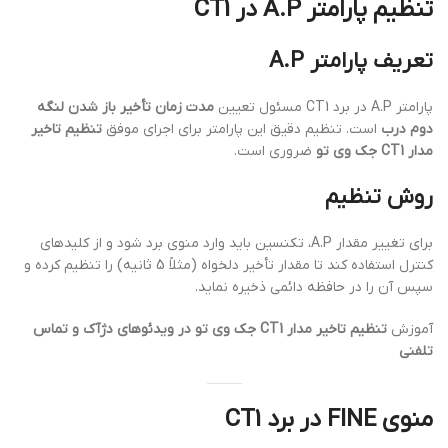
تنظیم پارامتر A.P در CT1
تعریف پارامتر A.P
پارامتر A.P در برد CT1 مسئول تعیین
مدت زمان تأخیر باز شدن لنگه
دوم درب
است. تنظیم دقیق این پارامتر برای اجرای موفق
تنظیم تاخیر
مدار CT1 جک وی تو
ضروری است.
روش تنظیم
برای تغییر مقدار A.P، تکنسین باید وارد منوی برد شود و از کلیدهای
کنترل استفاده کند تا مقدار تأخیر دلخواه (مثلاً 5 ثانیه) را تنظیم کرده و
سپس آن را در حافظه دائمی ذخیره نماید.
آموزش
تنظیم تاخیر مدار CT1 جک وی تو در ویدئوهای دژآک و تماس
تلفنی
منوی FINE در برد CT1