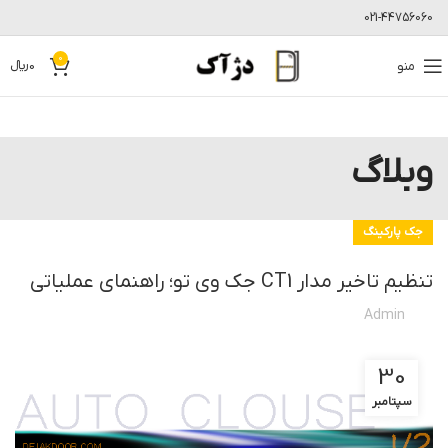
021-44756060
0
منو
0
﷼
وبلاگ
جک پارکینگ
تنظیم تاخیر مدار CT1 جک وی تو؛ راهنمای عملیاتی
Admin
30
سپتامبر