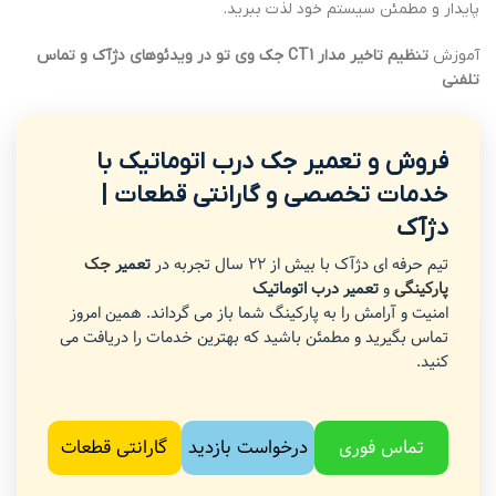
پایدار و مطمئن سیستم خود لذت ببرید.
آموزش
تنظیم تاخیر مدار CT1 جک وی تو در ویدئوهای دژآک و تماس
تلفنی
فروش و تعمیر جک درب اتوماتیک با
خدمات تخصصی و گارانتی قطعات |
دژآک
تیم حرفه ای دژآک با بیش از 22 سال تجربه در
تعمیر
جک
پارکینگی
و
تعمیر درب اتوماتیک
امنیت و آرامش را به پارکینگ شما باز می گرداند. همین امروز
تماس بگیرید و مطمئن باشید که بهترین خدمات را دریافت می
کنید.
تماس فوری
درخواست بازدید
گارانتی قطعات