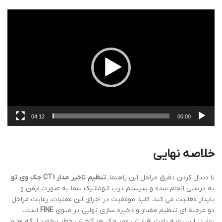
نمایشگر
ویدیو
04:12
00:00
خلاصه نهایی
با دنبال کردن دقیق مراحل این راهنما،
تنظیم تاخیر مدار CT1 جک وی تو
به درستی انجام شده و سیستم درب اتوماتیک شما به صورت ایمن و
پایدار فعالیت می کند. کلید موفقیت در اجرای این عملیات، رعایت مراحل
دو مرحله ای تنظیم مقدار و ذخیره سازی نهایی در منوی
FINE
است.
رعایت این رویه باعث افزایش عمر جک ها، کاهش خطر برخورد لنگه ها و