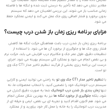
نمایش داده شده را با مقدار تنظیم شده مقایسه کنید. مطابقت این
مقادیر نشان می دهد که تأخیر به درستی ثبت شده و لنگه ها با فاصله
زمانی مناسب باز می شوند. این بررسی اطمینان می دهد که سیستم
بدون برخورد و فشار اضافی روی جک عمل می کند و ایمنی عملکرد حفظ
می شود.
مزایای برنامه ریزی زمان باز شدن درب چیست؟
برنامه ریزی زمان باز شدن درب باعث هماهنگی حرکت لنگه ها، کاهش
فشار روی جک ها و جلوگیری از برخورد آن ها می شود. با استفاده از
تنظیمات دقیق، طول عمر جک و مکانیزم درب افزایش می یابد، حرکت نرم
و بی نقص انجام می شود و عملکرد کلی سیستم بهینه می شود. اجرای
درست این برنامه ریزی بخشی از فرآیند تنظیم تاخیر مدار CT1 جک وی
تو است.
با
تنظیم تاخیر مدار CT1 جک وی تو
به راحتی می توانید ایمنی و کارایی
سیستم درب اتوماتیک خود را تضمین کنید. با انتخاب محصولات ما، نه
تنها
زمان بندی باز شدن درب اتوماتیک
شما به صورت دقیق کنترل می
شود، بلکه
جلوگیری از برخورد لنگه ها
نیز به بهترین شکل ممکن انجام
می شود. هم اکنون اقدام کنید و تجربه ای بی نقص، ایمن و حرفه ای از
مدیریت درب اتوماتیک را به خانه یا محل کار خود بیاورید و از عملکرد