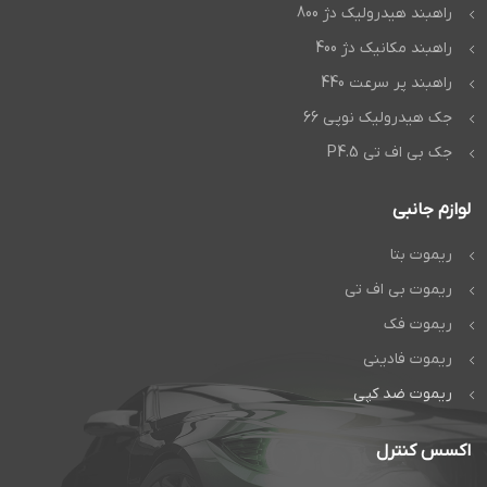
راهبند هیدرولیک دژ 800
راهبند مکانیک دژ 400
راهبند پر سرعت 440
جک هیدرولیک نوپی 66
جک بی اف تی P4.5
لوازم جانبی
ریموت بتا
ریموت بی اف تی
ریموت فک
ریموت فادینی
ریموت ضد کپی
اکسس کنترل