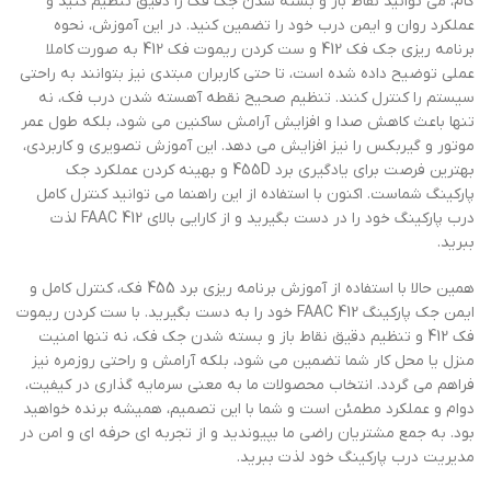
گام، می توانید نقاط باز و بسته شدن جک فک را دقیق تنظیم کنید و
عملکرد روان و ایمن درب خود را تضمین کنید. در این آموزش، نحوه
برنامه ریزی جک فک 412 و ست کردن ریموت فک 412 به صورت کاملا
عملی توضیح داده شده است، تا حتی کاربران مبتدی نیز بتوانند به راحتی
سیستم را کنترل کنند. تنظیم صحیح نقطه آهسته شدن درب فک، نه
تنها باعث کاهش صدا و افزایش آرامش ساکنین می شود، بلکه طول عمر
موتور و گیربکس را نیز افزایش می دهد. این آموزش تصویری و کاربردی،
بهترین فرصت برای یادگیری برد 455D و بهینه کردن عملکرد جک
پارکینگ شماست. اکنون با استفاده از این راهنما می توانید کنترل کامل
درب پارکینگ خود را در دست بگیرید و از کارایی بالای FAAC 412 لذت
ببرید.
همین حالا با استفاده از آموزش برنامه ریزی برد 455 فک، کنترل کامل و
ایمن جک پارکینگ FAAC 412 خود را به دست بگیرید. با ست کردن ریموت
فک 412 و تنظیم دقیق نقاط باز و بسته شدن جک فک، نه تنها امنیت
منزل یا محل کار شما تضمین می شود، بلکه آرامش و راحتی روزمره نیز
فراهم می گردد. انتخاب محصولات ما به معنی سرمایه گذاری در کیفیت،
دوام و عملکرد مطمئن است و شما با این تصمیم، همیشه برنده خواهید
بود. به جمع مشتریان راضی ما بپیوندید و از تجربه ای حرفه ای و امن در
مدیریت درب پارکینگ خود لذت ببرید.