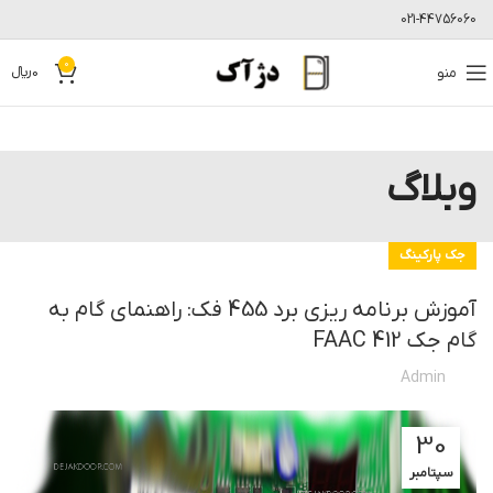
021-44756060
0
منو
0
﷼
وبلاگ
جک پارکینگ
آموزش برنامه ریزی برد 455 فک: راهنمای گام به
گام جک FAAC 412
Admin
30
سپتامبر