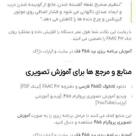
“تنظیم صحیح نقطه آهسته شدن، مانع از کوبیده شدن درب
و ایجاد صدای ناگهانی می شود و فشار اضافی روی موتور،
گیربکس و چرخ دنده ها را کاهش می دهد.”
با رعایت این نکات، شما طول عمر دستگاه را افزایش داده و عملکرد روان
جک FAAC 412 را تضمین می کنید.
آموزش برنامه ریزی برد 455 فک
در سایت و آپارات دژآک
منابع و مرجع ها برای آموزش تصویری
دانلود
کاتالوگ 455D فارسی
و دفترچه FAAC 412: [لینک PDF]
ویدیو آموزش تصویری پروگرام 455: [ویدیو آموزشی
آپارات/YouTube]
این منابع کمک می کنند تا مراحل برنامه ریزی را به صورت
آموزش
تصویری پروگرام 455
مشاهده و دنبال کنید.
آموزش برنامه ریزی برد 455 فک
در سایت و آپارات دژآک