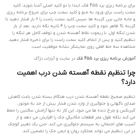
برای برنامه ریزی برد 455 فک، ابتدا با دو کلید اصلی آشنا شوید: کلید
سمت راست برای ورود به منو و کلید سمت چپ برای شروع برنامه ریزی
و جابه جایی بین گزینه ها. سپس کلید سمت راست را ۶ بار فشار دهید تا
گزینه tL ظاهر شود و کلید سمت چپ را ۴ ثانیه نگه دارید. بعد از باز
شدن لنگه اول، با ریموت نقاط آهسته شدن و توقف کامل هر لنگه را
تنظیم کنید و پس از اتمام، کلید سمت راست را برای ذخیره فشار دهید.
مشاهده سه خط افقی روی نمایشگر نشانه موفقیت است.
آموزش برنامه ریزی برد 455 فک
در سایت و آپارات دژآک
چرا تنظیم نقطه آهسته شدن درب اهمیت
دارد؟
تنظیم صحیح نقطه آهسته شدن درب هنگام بسته شدن باعث کاهش
صدای ناگهانی و جلوگیری از وارد شدن فشار بیش از حد به موتور،
گیربکس و چرخ دنده ها می شود. این کار نه تنها آرامش ساکنین را حفظ
می کند بلکه طول عمر قطعات مکانیکی جک را افزایش می دهد و از
آسیب های احتمالی به سیستم جلوگیری می کند. حتی یک تغییر کوچک
در این تنظیم می تواند عملکرد روان و ایمن جک را تضمین کند.