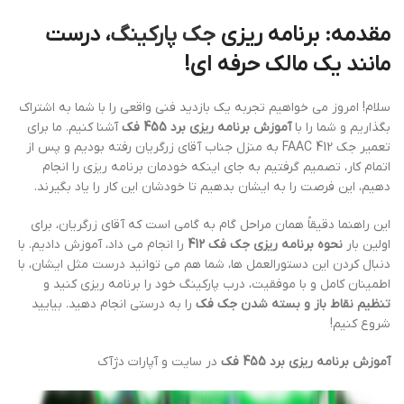
مقدمه: برنامه ریزی
جک پارکینگ
، درست
مانند یک مالک حرفه ای!
سلام! امروز می خواهیم تجربه یک بازدید فنی واقعی را با شما به اشتراک
بگذاریم و شما را با
آموزش برنامه ریزی برد 455 فک
آشنا کنیم. ما برای
تعمیر جک FAAC 412 به منزل جناب آقای زرگریان رفته بودیم و پس از
اتمام کار، تصمیم گرفتیم به جای اینکه خودمان برنامه ریزی را انجام
دهیم، این فرصت را به ایشان بدهیم تا خودشان این کار را یاد بگیرند.
این راهنما دقیقاً همان مراحل گام به گامی است که آقای زرگریان، برای
اولین بار
نحوه برنامه ریزی جک فک 412
را انجام می داد، آموزش دادیم. با
دنبال کردن این دستورالعمل ها، شما هم می توانید درست مثل ایشان، با
اطمینان کامل و با موفقیت، درب پارکینگ خود را برنامه ریزی کنید و
تنظیم نقاط باز و بسته شدن جک فک
را به درستی انجام دهید. بیایید
شروع کنیم!
آموزش برنامه ریزی برد 455 فک
در سایت و آپارات دژآک