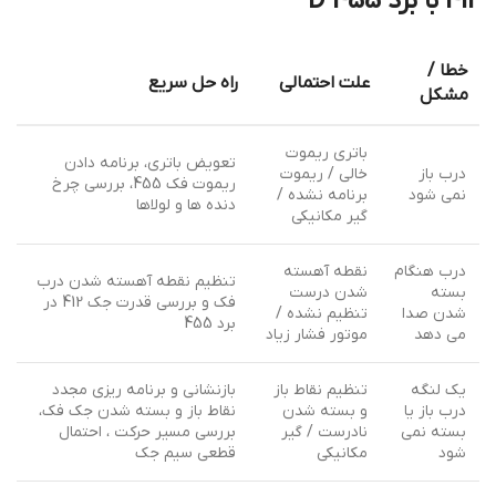
412 با برد 455 D
خطا /
علت احتمالی
راه حل سریع
مشکل
باتری ریموت
تعویض باتری، برنامه دادن
درب باز
خالی / ریموت
ریموت فک 455، بررسی چرخ
نمی شود
برنامه نشده /
دنده ها و لولاها
گیر مکانیکی
درب هنگام
نقطه آهسته
تنظیم نقطه آهسته شدن درب
بسته
شدن درست
فک و بررسی قدرت جک 412 در
شدن صدا
تنظیم نشده /
برد 455
می دهد
موتور فشار زیاد
یک لنگه
تنظیم نقاط باز
بازنشانی و برنامه ریزی مجدد
درب باز یا
و بسته شدن
نقاط باز و بسته شدن جک فک،
بسته نمی
نادرست / گیر
بررسی مسیر حرکت ، احتمال
شود
مکانیکی
قطعی سیم جک