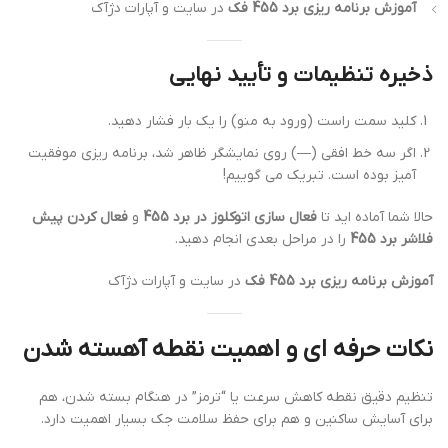
آموزش برنامه ریزی برد 455 فک
در سایت و آپارات دژآک
ذخیره تنظیمات و تأیید نهایی
کلید سمت راست (ورود به منو) را یک بار فشار دهید.
اگر سه خط افقی (—) روی نمایشگر ظاهر شد، برنامه ریزی موفقیت
آمیز بوده است. تبریک می گوییم!
حالا شما آماده اید تا
فعال سازی اتوکلوز در برد 455
و
فعال کردن پیش
فلاشر برد 455
را در مراحل بعدی انجام دهید.
آموزش برنامه ریزی برد 455 فک
در سایت و آپارات دژآک
نکات حرفه ای و اهمیت نقطه آهسته شدن
تنظیم دقیق نقطه کاهش سرعت یا “ترمز” در هنگام بسته شدن، هم
برای آسایش ساکنین و هم برای حفظ سلامت جک بسیار اهمیت دارد.