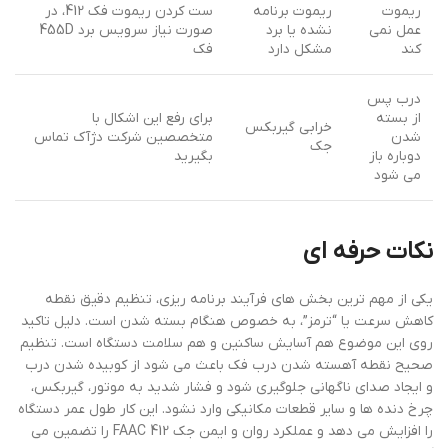
ریموت
ریموت برنامه
ست کردن ریموت فک 412، در
عمل نمی
نشده یا برد
صورت نیاز سرویس برد 455D
کند
مشکل دارد
فک
درب پس
از بسته
برای رفع این اشکال با
خرابی گیربکس
شدن
متخصصین شرکت دژآک تماس
جک
دوباره باز
بگیرید
می شود
نکات حرفه ای
یکی از مهم ترین بخش های فرآیند برنامه ریزی، تنظیم دقیق نقطه
کاهش سرعت یا “ترمز”، به خصوص هنگام بسته شدن است. دلیل تاکید
روی این موضوع هم آسایش ساکنین و هم سلامت دستگاه است. تنظیم
صحیح نقطه آهسته شدن درب فک باعث می شود از کوبیده شدن درب
و ایجاد صدای ناگهانی جلوگیری شود و فشار شدید به موتور، گیربکس،
چرخ دنده ها و سایر قطعات مکانیکی وارد نشود. این کار طول عمر دستگاه
را افزایش می دهد و عملکرد روان و ایمن جک FAAC 412 را تضمین می