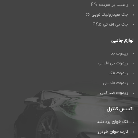
راهبند پر سرعت 440
جک هیدرولیک نوپی 66
جک بی اف تی P4.5
لوازم جانبی
ریموت بتا
ریموت بی اف تی
ریموت فک
ریموت فادینی
ریموت ضد کپی
اکسس کنترل
تگ خوان برد بلند
کارت خوان خودرو