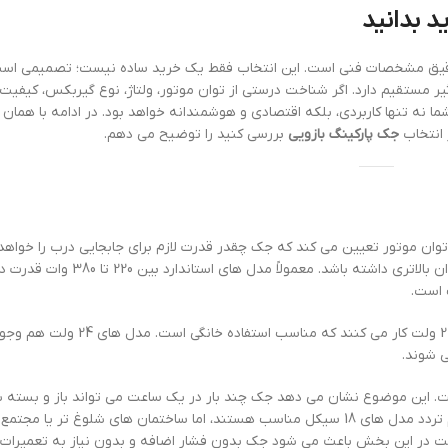
د بدانید
قیق مشخصات فنی است. این انتخاب فقط یک خرید ساده نیست؛ تصمیمی اس
ر مستقیم دارد. اگر شناخت درستی از توان موتور، ولتاژ، نوع گیربکس، کیفیت 
 نه تنها کاربردی، بلکه اقتصادی و هوشمندانه خواهد بود. در ادامه با همان 
 انتخاب
جک پارکینگ بازویی
بررسی کنید را توضیح می دهم.
وان موتور تعیین می کند که جک چقدر قدرت لازم برای جابجایی درب را خواهد
هرچه وزن و عرض درب بیشتر باشد، باید جکی انتخاب کنید که توان بالاتری داشته باشد.
 است.
ها با ولتاژ 220 ولت کار می کنند که مناسب استفاده خان
ی شوند.
. این موضوع نشان می دهد جک چند بار در یک ساعت می تواند باز و بسته 
اینکه داغ کند یا عملکرد آن دچار افت شود. برای ساختمان های کم تردد مدل های 18 سیکل مناسب هستند، اما ساختمان های شلوغ
درست در این بخش باعث می شود جک بدون فشار اضافه و بدون نیاز به تعمیرات 