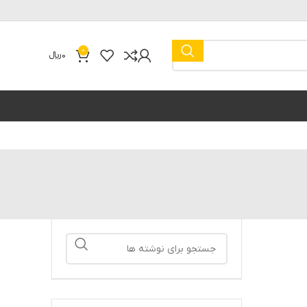
0
0
﷼