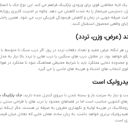
ک لایه حفاظتی قوی برای ورودی پارکینگ فراهم می کند. این نوع جک با اتصال
 دسترسی غیرمجاز را به شدت کاهش می دهد. علاوه بر امنیت، کاربری روزانه 
باعث صرفه جویی در زمان و کاهش فرسودگی فیزیکی درب می شود. همین راحتی
ایای واقعی محصول استقبال کنند.
د (عرض، وزن، تردد)
 هر لنگه، عرض مفید و تعداد دفعات تردد در روز. اگر درب سبک تا متوسط با 
 خواهد بود. در مقابل، درب های سنگین یا درب هایی با تردد بالا نیاز به مدل 
یربکس مقاوم و موتور قوی تر دارند. همچنین درجه حفاظت IP و محدوده دمایی عملکرد باید با شرایط محیطی هماهنگ شود تا عملکرد د
وی انتخاب های اشتباه و هزینه های جانبی را می گیرد.
هیدرولیک است
 و نیاز به سرعت باز و بسته شدن با نیروی کنترل شده دارید،
جک پارکینگ ب
های کشویی مناسب است اما در فضاهای محدود یا درب های با طراحی سنتی با
ومکانیک در هزینه اولیه و نگهداری مقرون به صرفه تر هستند، مگر اینکه ترد
 هیدرولیک برتری خواهد داشت. به زبان ساده، همان جایی که تعادل میان قی
ی است.