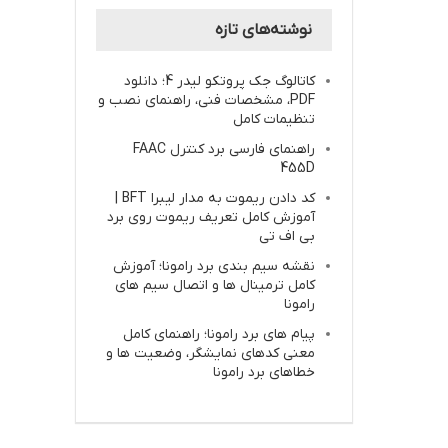
نوشته‌های تازه
کاتالوگ جک پروتکو لیدر 4؛ دانلود
PDF، مشخصات فنی، راهنمای نصب و
تنظیمات کامل
راهنمای فارسی برد کنترل FAAC
455D
کد دادن ریموت به مدار لیبرا BFT |
آموزش کامل تعریف ریموت روی برد
بی اف تی
نقشه سیم بندی برد رامونا؛ آموزش
کامل ترمینال ها و اتصال سیم های
رامونا
پیام های برد رامونا؛ راهنمای کامل
معنی کدهای نمایشگر، وضعیت ها و
خطاهای برد رامونا