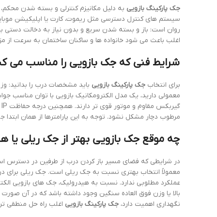
جک پارکینگ بازویی
به دلیل مکانیزم کنترلی و بسته شدن محکم، ی
سیستم های کنترل دسترسی مثل ریموت، کارت یا اپلیکیشن موبایل،
روان است: باز و بسته شدن سریع و بدون نیاز به دخالت دستی 
اغلب باعث می شود خانواده ها و ساکنان ساختمان به سرعت از مز
شرایط فنی که جک بازویی را مناسب می کن
برای انتخاب
جک پارکینگ بازویی
باید مشخصات درب را بدانید: وزن
معمولی دارید، یک مدل الکترومکانیک بازویی با توان مناسب جوابگو
گ
مرطوب دچار مشکل نشود. توجه به این پارامترها از همان ابتدا جل
چه موقع جک بازویی بهتر از جک ریلی یا 
در شرایطی که فضای مسیر باز کردن درب از طرفین در دسترس است
معمولاً انتخاب بهتری نسبت به جک ریلی است. جک ریلی برای در
عملکرد مطلوبی ندارد. نسبت به هیدرولیک، جک های بازویی الکتر
بالا یا وزن فوق العاده سنگین وجود داشته باشد که در آن صورت
نگهداری اهمیت دارد،
جک پارکینگ بازویی
اغلب راه حل منطقی تر