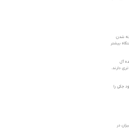
ته شدن
تگاه بیشتر
ده آل
ری دارند.
د جکی را
زان در