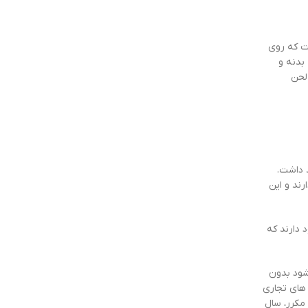
ت که روی
بدنه و
لحن
 داشت.
 معمولاً مدل های استاندارد بین 220 تا 380 وات قدرت دارند و این
گی است. مدل های 24 ولت هم وجود دارند که
شود بدون
 تر یا مجتمع های تجاری
مکرر، سال