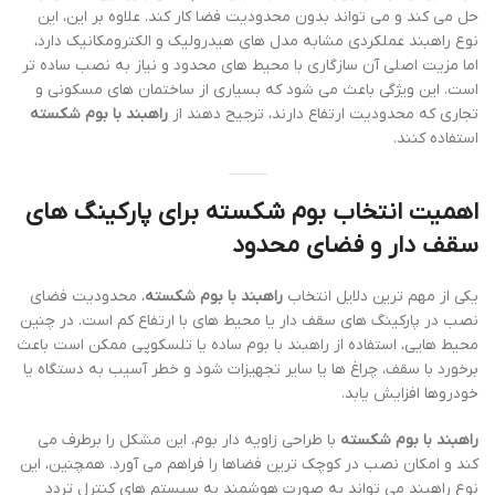
حل می کند و می تواند بدون محدودیت فضا کار کند. علاوه بر این، این
نوع راهبند عملکردی مشابه مدل های هیدرولیک و الکترومکانیک دارد،
اما مزیت اصلی آن سازگاری با محیط های محدود و نیاز به نصب ساده تر
است. این ویژگی باعث می شود که بسیاری از ساختمان های مسکونی و
تجاری که محدودیت ارتفاع دارند، ترجیح دهند از
راهبند با بوم شکسته
استفاده کنند.
اهمیت انتخاب بوم شکسته برای پارکینگ های
سقف دار و فضای محدود
یکی از مهم ترین دلایل انتخاب
راهبند با بوم شکسته
، محدودیت فضای
نصب در پارکینگ های سقف دار یا محیط های با ارتفاع کم است. در چنین
محیط هایی، استفاده از راهبند با بوم ساده یا تلسکوپی ممکن است باعث
برخورد با سقف، چراغ ها یا سایر تجهیزات شود و خطر آسیب به دستگاه یا
خودروها افزایش یابد.
راهبند با بوم شکسته
با طراحی زاویه دار بوم، این مشکل را برطرف می
کند و امکان نصب در کوچک ترین فضاها را فراهم می آورد. همچنین، این
نوع راهبند می تواند به صورت هوشمند به سیستم های کنترل تردد