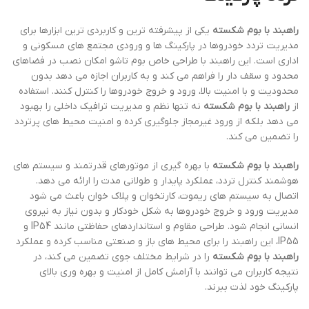
راهبند با بوم شکسته
یکی از پیشرفته ترین و کاربردی ترین ابزارها برای
مدیریت تردد خودروها در پارکینگ ها و ورودی مجتمع های مسکونی و
اداری است. این راهبند با طراحی خاص بوم تاشو امکان نصب در فضاهای
محدود و سقف دار را فراهم می کند و به کاربران اجازه می دهد بدون
محدودیت و با امنیت بالا، ورود و خروج خودروها را کنترل کنند. استفاده
از
راهبند با بوم شکسته
نه تنها نظم و مدیریت ترافیک داخلی را بهبود
می دهد بلکه از ورود غیرمجاز جلوگیری کرده و امنیت محیط های پرتردد
را تضمین می کند.
راهبند با بوم شکسته
با بهره گیری از موتورهای قدرتمند و سیستم های
هوشمند کنترل تردد، عملکرد پایدار و طولانی مدت را ارائه می دهد.
اتصال به سیستم های ریموت، کارتخوان و پلاک خوان باعث می شود
مدیریت ورود و خروج خودروها به شکل خودکار و بدون نیاز به نیروی
انسانی انجام شود. طراحی مقاوم و استانداردهای حفاظتی مانند IP54 و
IP55، این راهبند را برای محیط های باز و صنعتی مناسب کرده و عملکرد
راهبند با بوم شکسته
را در شرایط مختلف جوی تضمین می کند، در
نتیجه کاربران می توانند با آرامش کامل از امنیت و بهره وری بالای
پارکینگ خود لذت ببرند.