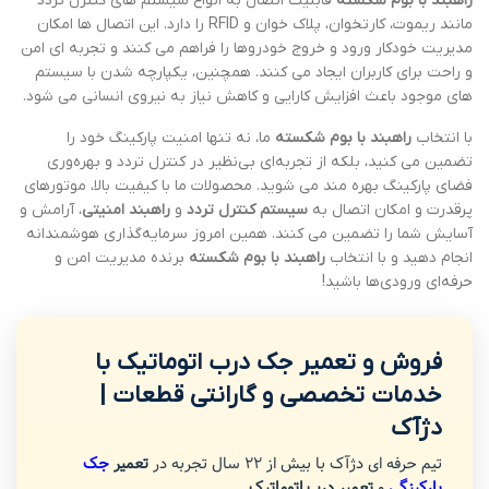
راهبند با بوم شکسته
قابلیت اتصال به انواع سیستم های کنترل تردد
مانند ریموت، کارتخوان، پلاک خوان و RFID را دارد. این اتصال ها امکان
مدیریت خودکار ورود و خروج خودروها را فراهم می کنند و تجربه ای امن
و راحت برای کاربران ایجاد می کنند. همچنین، یکپارچه شدن با سیستم
های موجود باعث افزایش کارایی و کاهش نیاز به نیروی انسانی می شود.
با انتخاب
راهبند با بوم شکسته
ما، نه تنها امنیت پارکینگ خود را
تضمین می کنید، بلکه از تجربه‌ای بی‌نظیر در کنترل تردد و بهره‌وری
فضای پارکینگ بهره مند می شوید. محصولات ما با کیفیت بالا، موتورهای
پرقدرت و امکان اتصال به
سیستم کنترل تردد
و
راهبند امنیتی
، آرامش و
آسایش شما را تضمین می کنند. همین امروز سرمایه‌گذاری هوشمندانه
انجام دهید و با انتخاب
راهبند با بوم شکسته
برنده مدیریت امن و
حرفه‌ای ورودی‌ها باشید!
فروش و تعمیر جک درب اتوماتیک با
خدمات تخصصی و گارانتی قطعات |
دژآک
تیم حرفه ای دژآک با بیش از 22 سال تجربه در
تعمیر
جک
پارکینگی
و
تعمیر درب اتوماتیک