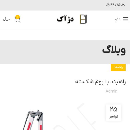
021-44756060
0
منو
0
﷼
وبلاگ
راهبند
راهبند با بوم شکسته
Admin
25
نوامبر