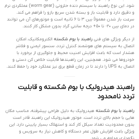
شود. این نوع راهبند با سیستم دنده حلزونی (worm gear) عملکردی نرم
و دقیق دارد و قابلیت باز و بسته شدن سریع بازو را فراهم می کند.
سرعت باز شدن معمولاً بین ۳ تا ۶ ثانیه است و موتورهای آن می توانند
در دمای بین ۲۰- تا ۵۰+ درجه سانتی گراد بدون مشکل کار کنند.
از دیگر ویژگی های فنی
راهبند با بوم شکسته
الکترومکانیک، امکان
اتصال به سیستم های هوشمند کنترل تردد، سنسور ایمنی و فلاشر
هشدار است که باعث افزایش امنیت محیط و جلوگیری از برخورد با
خودروها می شود. همچنین، این راهبندها قابلیت خلاص کن دستی و
اتصال به UPS را دارند تا در زمان قطع برق نیز عملکرد خود را حفظ کنند.
راهبند هیدرولیک با بوم شکسته و قابلیت
تردد نامحدود
راهبند با بوم شکسته
هیدرولیک به دلیل طراحی پیشرفته، مناسب مکان
هایی با حجم بالای تردد است. موتور هیدرولیک این راهبند قادر است
بدون محدودیت تعداد سیکل کار کند و استهلاک بسیار پایینی دارد. این
ویژگی باعث افزایش طول عمر دستگاه و کاهش نیاز به سرویس و
نگهداری مداوم می شود.