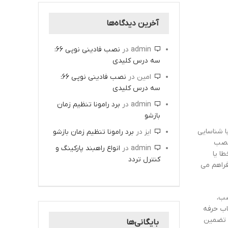
آخرین دیدگاه‌ها
admin
در
نصب فادینی نوپی 66:
سه درس کلیدی
امین
در
نصب فادینی نوپی 66:
سه درس کلیدی
admin
در
برد رامونا تنظیم زمان
بازشو
ا شناسایی
ایز
در
برد رامونا تنظیم زمان بازشو
 نصب
admin
در
انواع راهبند پارکینگ و
ا یا
کنترل تردد
فراهم می
صب،
اب حرفه
ی تضمین
بایگانی‌ها