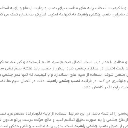
 با کیفیت، انتخاب پایه های مناسب برای نصب و رعایت ارتفاع و زاویه استاندا
بنابراین،
نصب چشمی راهبند
نه تنها به امنیت فیزیکی ساختمان کمک می کن
 مطابق با مدار درب است. اتصال صحیح سیم ها به فرستنده و گیرنده، عملک
ند باعث اختلال در عملکرد چشمی شود. پیش از نصب، باید نقشه سیم کشی س
صل شوند. استفاده از سیم های استاندارد و با کیفیت، نه تنها عمر چشمی را
 جلوگیری می کند. در فرآیند
نصب چشمی راهبند
، دقت در اتصال سیم ها، تض
یت پارکینگ را کاهش دهد.
می را نداشته باشد. در این شرایط استفاده از پایه نگهدارنده مخصوص، نص
و ارتفاع چشمی را به صورت دقیق تنظیم کنید و مانع حرکت درست پرتو مادون ق
می از اصول
نصب چشمی راهبند
است. بدون پایه مناسب، چشمی ممکن است ب