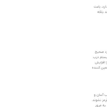
رد، باعث
د بلکه
رد صحیح
یستم درب
 افزایش
مین کننده
ب آسان و
رمز نشوند.
ه مرور