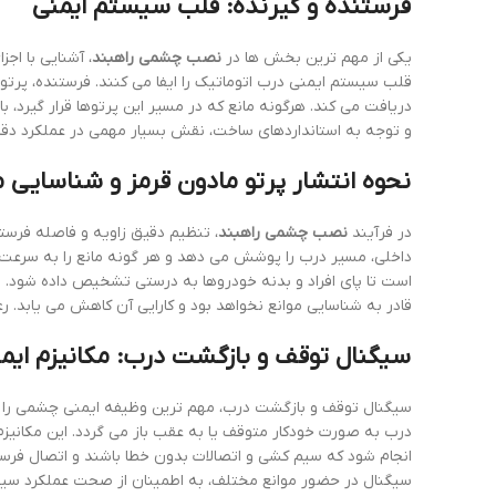
فرستنده و گیرنده: قلب سیستم ایمنی
یکی از مهم ترین بخش ها در
نصب چشمی راهبند
، آشنایی با ا
قلب سیستم ایمنی درب اتوماتیک را ایفا می کنند. فرستنده، پرتو
دریافت می کند. هرگونه مانع که در مسیر این پرتوها قرار گیرد
و توجه به استانداردهای ساخت، نقش بسیار مهمی در عملکرد دقیق 
نحوه انتشار پرتو مادون قرمز و شناسایی م
در فرآیند
نصب چشمی راهبند
، تنظیم دقیق زاویه و فاصله فرست
است تا پای افراد و بدنه خودروها به درستی تشخیص داده شود.
قادر به شناسایی موانع نخواهد بود و کارایی آن کاهش می یابد
سیگنال توقف و بازگشت درب: مکانیزم ایم
سیگنال توقف و بازگشت درب، مهم ترین وظیفه ایمنی چشمی را بر ع
درب به صورت خودکار متوقف یا به عقب باز می گردد. این مکانیزم
انجام شود که سیم کشی و اتصالات بدون خطا باشند و اتصال فرس
سیگنال در حضور موانع مختلف، به اطمینان از صحت عملکرد 