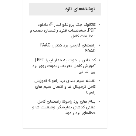
نوشته‌های تازه
کاتالوگ جک پروتکو لیدر 4؛ دانلود
PDF، مشخصات فنی، راهنمای نصب و
تنظیمات کامل
راهنمای فارسی برد کنترل FAAC
455D
کد دادن ریموت به مدار لیبرا BFT |
آموزش کامل تعریف ریموت روی برد
بی اف تی
نقشه سیم بندی برد رامونا؛ آموزش
کامل ترمینال ها و اتصال سیم های
رامونا
پیام های برد رامونا؛ راهنمای کامل
معنی کدهای نمایشگر، وضعیت ها و
خطاهای برد رامونا