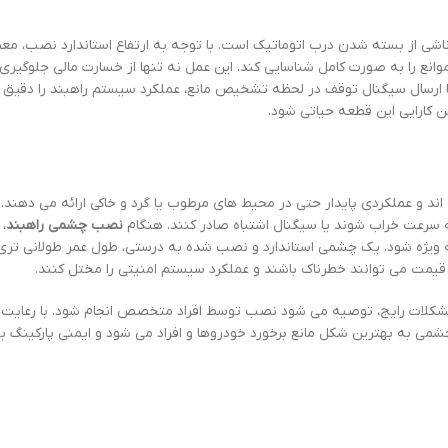
ی از بسته شدن درب اتوماتیک است. با توجه به ارتفاع استاندارد نصب، معمو
سایر موانع را به صورت کامل شناسایی کند. این عمل نه تنها از خسارت مالی جلوگیری
 با ارسال سیگنال توقف در لحظه تشخیص مانع، عملکرد سیستم راهبند را دقیق 
 کارایی این قطعه حیاتی شود.
د و عملکردی پایدار حتی در محیط های مرطوب یا گرد و خاکی ارائه می دهند. د
رعت خراب شوند یا سیگنال اشتباه صادر کنند. هنگام
نصب چشمی راهبند
، 
یژه شود. یک چشمی استاندارد و نصب شده به درستی، طول عمر طولانی تری دا
 قیمت می توانند خطرناک باشند و عملکرد سیستم امنیتی را مختل کنند.
مشکلات رایج، توصیه می شود نصب توسط افراد متخصص انجام شود. با رعایت
چشمی به بهترین شکل مانع برخورد خودروها و افراد می شود و ایمنی پارکینگ 