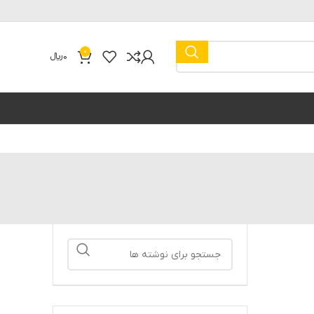
0
0
﷼