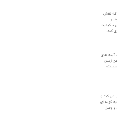
 که نقش
ا را
 با کیفیت
ی کند.
 آینه های
نصب معمولاً بین 55 تا 60 سانتی متر از سطح زمین
 سیستم
 می کند و
به گونه ای
ع و وصل