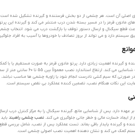
جزای اصلی آن است. هر چشمی از دو بخش فرستنده و گیرنده تشکیل شده است
های مادون قرمز را در مسیر بسته شدن درب منتشر می کند و گیرنده این پرتوه
، باعث قطع سیگنال و ارسال دستور توقف یا بازگشت درب می شود. انتخاب چشمی
سیستم دارد و می تواند از بروز تصادف با خودروها یا آسیب به افراد جلوگیر
وانع
نده و گیرنده اهمیت زیادی دارد. پرتو مادون قرمز به صورت مستقیم یا با کمک
داخلی، مسیر درب را پوشش می دهد و هر گونه مانع را به سرعت شناسایی می کند. ارتفاع استاندارد 
 در صورتی که سیم کشی نادرست انجام شود یا زاویه چشمی ها مناسب نباشد،
. رعایت این نکات هنگام نصب، تضمین کننده عملکرد بی نقص سیستم است.
نی
هده دارد. پس از شناسایی مانع، گیرنده سیگنال را به مرکز کنترل درب ارسال
 از ایجاد خسارت مالی و خطر جانی جلوگیری می کند.
نصب چشمی راهبند
باید 
تنده و گیرنده پایدار باقی بماند. تست عملکرد پس از نصب، شامل بررسی قط
سیستم کمک می کند و نشان دهنده اهمیت نصب اصولی چشمی است.