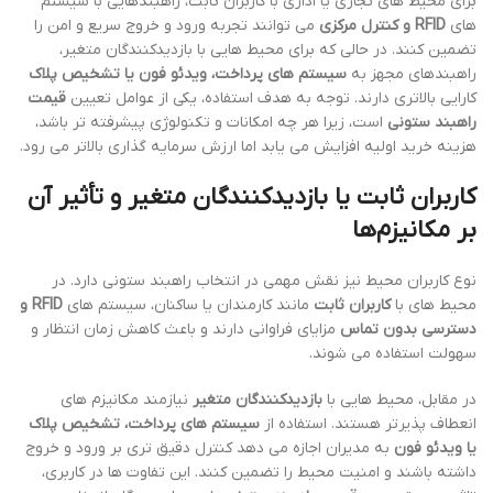
برای محیط های تجاری یا اداری با کاربران ثابت، راهبندهایی با سیستم
های
RFID و کنترل مرکزی
می توانند تجربه ورود و خروج سریع و امن را
تضمین کنند. در حالی که برای محیط هایی با بازدیدکنندگان متغیر،
راهبندهای مجهز به
سیستم های پرداخت، ویدئو فون یا تشخیص پلاک
کارایی بالاتری دارند. توجه به هدف استفاده، یکی از عوامل تعیین
قیمت
راهبند ستونی
است، زیرا هر چه امکانات و تکنولوژی پیشرفته تر باشد،
هزینه خرید اولیه افزایش می یابد اما ارزش سرمایه گذاری بالاتر می رود.
کاربران ثابت یا بازدیدکنندگان متغیر و تأثیر آن
بر مکانیزم‌ها
نوع کاربران محیط نیز نقش مهمی در انتخاب راهبند ستونی دارد. در
محیط های با
کاربران ثابت
مانند کارمندان یا ساکنان، سیستم های
RFID و
دسترسی بدون تماس
مزایای فراوانی دارند و باعث کاهش زمان انتظار و
سهولت استفاده می شوند.
در مقابل، محیط هایی با
بازدیدکنندگان متغیر
نیازمند مکانیزم های
انعطاف پذیرتر هستند. استفاده از
سیستم های پرداخت، تشخیص پلاک
یا ویدئو فون
به مدیران اجازه می دهد کنترل دقیق تری بر ورود و خروج
داشته باشند و امنیت محیط را تضمین کنند. این تفاوت ها در کاربری،