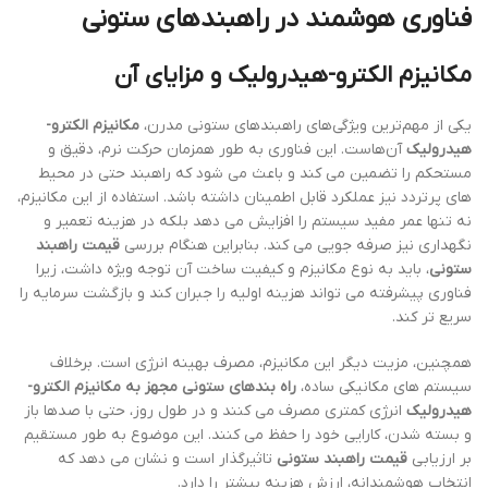
فناوری هوشمند در راهبندهای ستونی
مکانیزم الکترو-هیدرولیک و مزایای آن
یکی از مهم‌ترین ویژگی‌های راهبندهای ستونی مدرن،
مکانیزم الکترو-
هیدرولیک
آن‌هاست. این فناوری به طور همزمان حرکت نرم، دقیق و
مستحکم را تضمین می کند و باعث می شود که راهبند حتی در محیط
های پرتردد نیز عملکرد قابل اطمینان داشته باشد. استفاده از این مکانیزم،
نه تنها عمر مفید سیستم را افزایش می دهد بلکه در هزینه تعمیر و
نگهداری نیز صرفه جویی می کند. بنابراین هنگام بررسی
قیمت راهبند
ستونی
، باید به نوع مکانیزم و کیفیت ساخت آن توجه ویژه داشت، زیرا
فناوری پیشرفته می تواند هزینه اولیه را جبران کند و بازگشت سرمایه را
سریع تر کند.
همچنین، مزیت دیگر این مکانیزم، مصرف بهینه انرژی است. برخلاف
سیستم های مکانیکی ساده،
راه بندهای ستونی مجهز به مکانیزم الکترو-
هیدرولیک
انرژی کمتری مصرف می کنند و در طول روز، حتی با صدها باز
و بسته شدن، کارایی خود را حفظ می کنند. این موضوع به طور مستقیم
بر ارزیابی
قیمت راهبند ستونی
تاثیرگذار است و نشان می دهد که
انتخاب هوشمندانه، ارزش هزینه بیشتر را دارد.