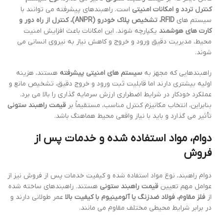
کنترل تردد و امکانات امنیتی
است. راهبندهای پیشرفته می توانند با
سیستم های
RFID، تشخیص پلاک خودرو (ANPR)، کنترل از راه دور و
کارت های هوشمند
یکپارچه شوند. این امکانات باعث افزایش امنیت
محیط، مدیریت دقیق ورود و خروج و کاهش نیاز به نیروی انسانی می
شوند.
راهبندهایی که مجهز به
سیستم های امنیتی پیشرفته
هستند، هزینه
اولیه بیشتری دارند اما قابلیت ثبت ورود و خروج دقیق، تشخیص مانع و
عملکرد خودکار در شرایط اضطراری ارزش سرمایه گذاری را بالا می برد.
بنابراین، انتخاب مکانیزم کنترل مناسب، مستقیماً بر
قیمت راهبند ستونی
تأثیر می گذارد و باید با نیاز واقعی محیط هماهنگ باشد.
دوام، مواد استفاده شده و خدمات پس از
فروش
دوام راهبند، نوع مواد استفاده شده و کیفیت خدمات پس از فروش نیز از
عوامل مهم تعیین
قیمت راهبند ستونی
هستند. راهبندهای ساخته شده
از
فلز مقاوم، فولاد ضدزنگ یا آلومینیوم با کیفیت بالا
عمر طولانی دارند و
در برابر شرایط محیطی مختلف مقاوم می مانند.