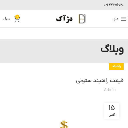
021-44756060
0
منو
0
﷼
وبلاگ
راهبند
قیمت راهبند ستونی
Admin
15
اکتبر