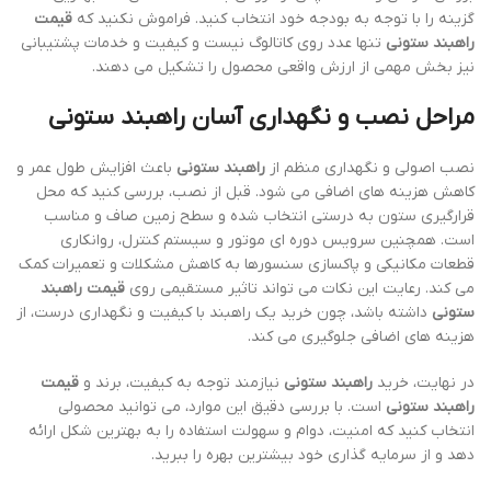
گزینه را با توجه به بودجه خود انتخاب کنید. فراموش نکنید که
قیمت
راهبند ستونی
تنها عدد روی کاتالوگ نیست و کیفیت و خدمات پشتیبانی
نیز بخش مهمی از ارزش واقعی محصول را تشکیل می دهند.
مراحل نصب و نگهداری آسان راهبند ستونی
نصب اصولی و نگهداری منظم از
راهبند ستونی
باعث افزایش طول عمر و
کاهش هزینه های اضافی می شود. قبل از نصب، بررسی کنید که محل
قرارگیری ستون به درستی انتخاب شده و سطح زمین صاف و مناسب
است. همچنین سرویس دوره ای موتور و سیستم کنترل، روانکاری
قطعات مکانیکی و پاکسازی سنسورها به کاهش مشکلات و تعمیرات کمک
می کند. رعایت این نکات می تواند تاثیر مستقیمی روی
قیمت راهبند
ستونی
داشته باشد، چون خرید یک راهبند با کیفیت و نگهداری درست، از
هزینه های اضافی جلوگیری می کند.
در نهایت، خرید
راهبند ستونی
نیازمند توجه به کیفیت، برند و
قیمت
راهبند ستونی
است. با بررسی دقیق این موارد، می توانید محصولی
انتخاب کنید که امنیت، دوام و سهولت استفاده را به بهترین شکل ارائه
دهد و از سرمایه گذاری خود بیشترین بهره را ببرید.