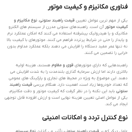
فناوری مکانیزم و کیفیت موتور
یکی از مهم ترین عوامل تعیین
قیمت راهبند ستونی
،
نوع مکانیزم و
کیفیت موتور
آن است. راهبندهای ستونی مدرن از سیستم های الکترو
مکانیک و یا هیدرولیک پیشرفته استفاده می کنند که امکان عملکرد نرم
و پایدار را حتی در شرایط پرتردد فراهم می کنند. موتورهای با کیفیت بالا
نه تنها عمر مفید دستگاه را افزایش می دهند بلکه عملکرد مداوم بدون
خرابی را تضمین می کنند.
راهبندهایی که دارای موتورهای
قوی و مقاوم
هستند، هزینه اولیه
بالاتری دارند اما ارزش سرمایه گذاری بلندمدت را به شدت افزایش می
دهند. این موضوع به ویژه در محیط های تجاری و پارکینگ های عمومی
که تعداد خودروها زیاد است، اهمیت دارد. هنگام بررسی
قیمت راهبند
ستونی
باید این نکته را در نظر گرفت که کیفیت موتور و دقت مکانیزم،
یکی از عوامل اصلی تعیین هزینه نهایی است و ارزش افزوده قابل توجهی
ایجاد می کند.
نوع کنترل تردد و امکانات امنیتی
عامل دیگر که بر
قیمت راهبند ستونی
تأثیر می گذارد،
نوع سیستم