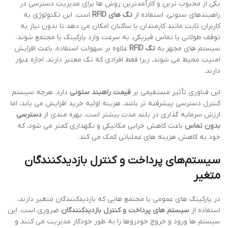
یکی از محبوب ترین و کارآمدترین روش ها برای مدیریت دسترسی در
راهبندهای ستونی، استفاده از
تگ های RFID
است. این تکنولوژی به
کاربران ثابت مانند کارمندان یا ساکنان امکان می دهد تا بدون نیاز به
توقف طولانی یا تماس فیزیکی، به سرعت وارد پارکینگ یا مجتمع شوند.
سیستم های مجهز به
تگ RFID
علاوه بر سهولت استفاده، باعث افزایش
امنیت محیط می شوند، زیرا فقط افرادی که تگ معتبر دارند، اجازه عبور
دارند.
این فناوری تأثیر مستقیمی بر
قیمت راهبند ستونی
دارد. هرچه سیستم
کنترل دسترسی پیشرفته تر باشد، هزینه اولیه خرید افزایش می یابد، اما
ارزش سرمایه گذاری در بلند مدت بیشتر است. بهره مندی از
دسترسی
بدون تماس
باعث کاهش خرابی مکانیکی و نگهداری کمتر می شود، که
خود به کاهش هزینه های عملیاتی کمک می کند.
سیستم‌های پرداخت و کنترل بازدیدکنندگان
متغیر
در پارکینگ های عمومی یا مجتمع هایی که بازدیدکنندگان متغیر دارند،
استفاده از
سیستم های پرداخت و کنترل بازدیدکنندگان
ضروری است. این
سیستم ها ورود و خروج خودروها را به طور خودکار مدیریت می کنند و