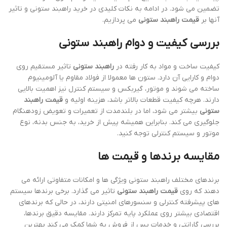
تضمین می شود. در ادامه به نکات کلیدی در خرید راهبند ستونی و تاثیر
آنها بر
قیمت راهبند ستونی
می پردازیم.
بررسی کیفیت و دوام راهبند ستونی
کیفیت ساخت و مواد به کار رفته در
راهبند ستونی
تاثیر مستقیم روی
دوام و کارایی آن دارد. ستون ها معمولا از فولاد مقاوم یا آلومینیوم
ساخته می شوند و موتور، گیربکس و سیستم کنترل نیز اهمیت بالایی
دارند. هرچه کیفیت قطعات بالاتر باشد، هزینه اولیه و
قیمت راهبند
ستونی
بیشتر می شود، اما در بلندمدت از تعمیرات و تعویض زودهنگام
جلوگیری می کند. بنابراین همیشه پیش از خرید، به جنس بدنه، نوع
موتور و سیستم کنترلی توجه کنید.
مقایسه برندها و قیمت ها
برندهای مختلف راهبند ستونی ویژگی ها و امکانات متفاوتی ارائه می
دهند که روی
قیمت راهبند ستونی
تاثیر می گذارد. برخی برندها سیستم
های پیشرفته کنترلی و سنسورهای امنیتی دارند، در حالی که برندهای
اقتصادی بیشتر روی عملکرد پایه تمرکز دارند. مقایسه دقیق برندها،
بررسی گارانتی و خدمات پس از فروش به شما کمک می کند بهترین