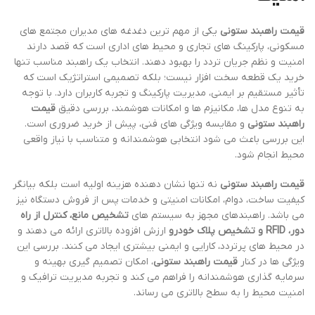
قیمت راهبند ستونی
یکی از مهم ترین دغدغه های مدیران مجتمع های
مسکونی، پارکینگ های تجاری و محیط های اداری است که قصد دارند
امنیت و نظم جریان تردد را بهبود دهند. انتخاب یک راهبند مناسب تنها
خرید یک قطعه سخت افزار نیست؛ بلکه تصمیمی استراتژیک است که
تأثیر مستقیم بر ایمنی، مدیریت پارکینگ و تجربه کاربران دارد. با توجه
به تنوع مدل ها، مکانیزم ها و امکانات هوشمند، بررسی دقیق
قیمت
راهبند ستونی
و مقایسه ویژگی های فنی، پیش از خرید ضروری است.
این بررسی باعث می شود انتخابی هوشمندانه و متناسب با نیاز واقعی
محیط انجام شود.
قیمت راهبند ستونی
نه تنها نشان دهنده هزینه اولیه است بلکه بیانگر
کیفیت ساخت، دوام، امکانات امنیتی و خدمات پس از فروش دستگاه نیز
می باشد. راهبندهای مجهز به سیستم های
تشخیص مانع، کنترل از راه
دور، RFID و تشخیص پلاک خودرو
ارزش افزوده بالاتری ارائه می دهند و
در محیط های پرتردد، کارایی و ایمنی بیشتری ایجاد می کنند. بررسی این
ویژگی ها در کنار
قیمت راهبند ستونی
، امکان تصمیم گیری بهینه و
سرمایه گذاری هوشمندانه را فراهم می کند و تجربه مدیریت ترافیک و
امنیت محیط را به سطح بالاتری می رساند.