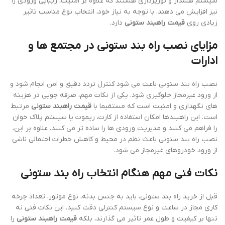
سیستم هشدار و نورپردازی هستند که علاوه بر امنیت، زیبایی ورودی را
نیز افزایش می دهند. با توجه به نیاز خود، انتخاب نوع مناسب تاثیر
زیادی روی
قیمت راهبند ستونی
دارد.
مزایای نصب راه بند ستونی در مجتمع ها و
ادارات
نصب راه بند ستونی باعث می شود کنترل تردد دقیق و امن انجام شود و
از ورود غیرمجاز جلوگیری شود. یکی از نکات مهم، صرفه جویی در هزینه
های نگهداری و امنیت است که مستقیما با
قیمت راهبند ستونی
مرتبط
است. این راهبندها امکان استفاده از کارت، ریموت یا سیستم پلاک خوان
را فراهم می کنند و مدیریت ورودی ها را ساده تر می کنند. علاوه بر این،
نصب راه بند ستونی باعث نظم در محیط و کاهش خطرات احتمالی ناشی
از ورود خودروهای غیرمجاز می شود.
نکات فنی مهم هنگام انتخاب راه بند ستونی
قبل از خرید راه بند ستونی، باید به جنس بدنه، نوع موتور، تعداد چرخه
کاری مجاز در ساعت و نوع سیستم کنترلی دقت کنید. این نکات فنی نه
تنها بر کیفیت و طول عمر تاثیر می گذارند، بلکه
قیمت راهبند ستونی
را