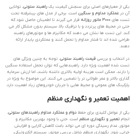
یکی از معیارهای اصلی برای سنجش کیفیت یک
راهبند ستونی
، توانایی
آن در
عملکرد مداوم و سنگین
است. برخی از مدل های پیشرفته تحت
تست های
۳۰۰۰ مانور روزانه
قرار می گیرند تا اطمینان حاصل شود که
حتی در محیط های پرتردد و با ترافیک بالا، سیستم بدون مشکل کار می
کند. این تست ها نشان می دهند که مکانیزم ها و موتورهای راهبند
طراحی شده اند تا فشار مداوم را تحمل کنند و عملکردی پایدار ارائه
دهند.
در انتخاب و بررسی
قیمت راهبند ستونی
، توجه به چنین ویژگی های
تست شده اهمیت ویژه دارد. راهبندهایی که توان تحمل استفاده سنگین
را دارند، ممکن است هزینه اولیه بالاتری داشته باشند، اما ارزش سرمایه
گذاری بالاتر و عمر طولانی تر را تضمین می کنند. این موضوع به ویژه در
پارکینگ های عمومی و محیط هایی با جریان خودروهای زیاد اهمیت دارد.
اهمیت تعمیر و نگهداری منظم
یکی از عوامل کلیدی برای حفظ
دوام و عملکرد مداوم راهبندهای ستونی
،
انجام
تعمیر و نگهداری منظم
است. حتی با وجود بهترین مکانیزم و
موتور، عدم رسیدگی دوره ای می تواند باعث کاهش کارایی و افزایش
خرابی شود. نگهداری منظم شامل بررسی موتور، سیستم الکترونیکی،