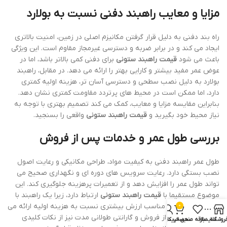
مزایا و معایب راهبند دفنی نسبت به بولارد
راه بند دفنی به دلیل قرار گرفتن مکانیزم اصلی در زمین، امنیت بالاتری
ایجاد می کند و در برابر ضربه و دسترسی غیرمجاز مقاوم است. این ویژگی
باعث می شود
قیمت راهبند ستونی
برای دفنی کمی بالاتر باشد، اما در
عوض عمر مفید بیشتر و کارایی بهتر را ارائه می دهد. در مقابل، راهبند
بولارد به دلیل نصب سطحی و دسترسی آسان تر، هزینه اولیه کمتری
دارد، اما ممکن است در محیط های پرتردد مقاومت کمتری نشان دهد.
بنابراین مقایسه مزایا و معایب، کمک می کند تصمیم بهتری با توجه به
نیاز محیط خود بگیرید و
قیمت راهبند ستونی
واقعی را بسنجید.
بررسی طول عمر و خدمات پس از فروش
طول عمر راهبند دفنی به کیفیت مواد، طراحی مکانیکی و رعایت اصول
نصب بستگی دارد. رعایت سرویس های دوره ای و نگهداری صحیح می
تواند طول عمر را افزایش دهد و از تعمیرات پرهزینه جلوگیری کند. این
موضوع مستقیما با
قیمت راهبند ستونی
ارتباط دارد، زیرا یک راهبند با
کیفیت و نگهداری مناسب ارزش بیشتری نسبت به هزینه اولیه ارائه می
0
دهد. خدمات پس از فروش و گارانتی طولانی مدت نیز از نکات کلیدی
روشگاه
سایدبار
علاقه مندی
سبد خرید
حساب کاربری من