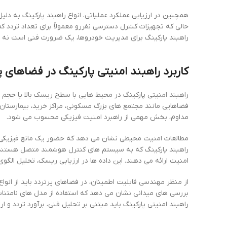
همچنین در ارزیابی عملکرد عملیاتی، انواع راهبند پارکینگ به دلی
حالی که تجهیزات کنترل دسترسی نفررو معمولاً برای تعداد تردد 
راهبند پارکینگ برای مدیریت خودروها، یک ضرورت فنی است نه ی
کاربرد راهبند امنیتی پارکینگ در فضاهای پ
راهبند امنیتی پارکینگ در محیط هایی با سطح ریسک بالا یا حجم ترد
فضاهایی مانند مجتمع های بزرگ مسکونی، مراکز خرید، بیمارستان ها
مداوم، بخش مهمی از راهبرد امنیت فیزیکی محسوب می شود.
مطالعات امنیت محیطی نشان می دهد که حضور یک مانع فیزیکی قابل م
راهبند پارکینگ که به سیستم های کنترل هوشمند متصل هستند، ا
امنیت ارائه می دهند. این داده ها در ارزیابی ریسک، تحلیل الگوی
از منظر مهندسی قابلیت اطمینان، در فضاهای پرتردد باید از انواع
بررسی های میدانی نشان می دهد که استفاده از مدل های نامتناس
راهبند امنیتی پارکینگ باید مبتنی بر تحلیل فنی، برآورد تردد و ا