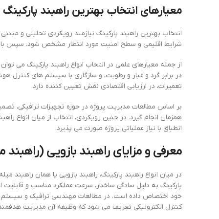
معیارهای انتخاب بهترین راهبند پارکینگ ب
انتخاب بهترین راهبند پارکینگ نیازمند رویکردی تحلیلی و مبتنی ب
شرایط اقلیمی و سطح امنیت مورد انتظار مشخص شود. سپس با مق
از جمله معیارهای علمی در انتخاب انواع راهبند پارکینگ می توان 
در برابر گرد و غبار و رطوبت، و سازگاری با سیستم های کنترل 
تعمیرات، در ارزیابی اقتصادی نقش تعیین کننده دارد.
بر اساس مطالعات مدیریت پروژه در حوزه تجهیزات ترافیکی، تص
همزمان انجام گیرد. در چنین رویکردی، انتخاب از میان انواع راهبن
انطباق با نیاز عملیاتی پروژه صورت می پذیرد.
معرفی و مزایای راهبند بازویی (راهبند 
در میان انواع راهبند پارکینگ، راهبند بازویی یا همان راهبند میل
پارکینگ به دلیل سادگی ساختار، سرعت عملکرد مناسب و قابلیت انطب
خود اختصاص داده است. در مطالعات مهندسی ترافیک و سیستم ها
کنترل الکترونیکی تعریف می شود که وظیفه آن مدیریت هدفمند 