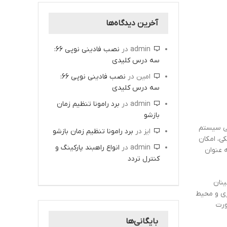
آخرین دیدگاه‌ها
admin
در
نصب فادینی نوپی 66:
سه درس کلیدی
امین
در
نصب فادینی نوپی 66:
سه درس کلیدی
admin
در
برد رامونا تنظیم زمان
بازشو
می سیستم
ایز
در
برد رامونا تنظیم زمان بازشو
ی، امکان
admin
در
انواع راهبند پارکینگ و
 عنوان
کنترل تردد
ینان
ری و محیط
ورت
بایگانی‌ها