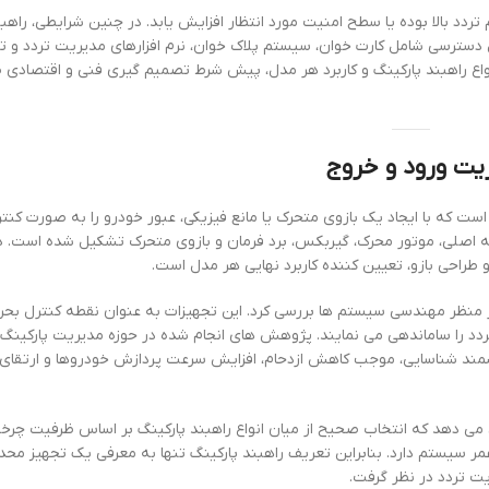
ردد بالا بوده یا سطح امنیت مورد انتظار افزایش یابد. در چنین شرایطی، راهبن
 دسترسی شامل کارت خوان، سیستم پلاک خوان، نرم افزارهای مدیریت تردد و ت
 راهبند پارکینگ و کاربرد هر مدل، پیش شرط تصمیم گیری فنی و اقتصادی 
یت ورود و خروج
 است که با ایجاد یک بازوی متحرک یا مانع فیزیکی، عبور خودرو را به صورت کن
دنه اصلی، موتور محرک، گیربکس، برد فرمان و بازوی متحرک تشکیل شده است. د
 و طراحی بازو، تعیین کننده کاربرد نهایی هر مدل است.
ز منظر مهندسی سیستم ها بررسی کرد. این تجهیزات به عنوان نقطه کنترل بحرا
د تردد را ساماندهی می نمایند. پژوهش های انجام شده در حوزه مدیریت پارکین
هوشمند شناسایی، موجب کاهش ازدحام، افزایش سرعت پردازش خودروها و ارتقا
 می دهد که انتخاب صحیح از میان انواع راهبند پارکینگ بر اساس ظرفیت چرخه
 سیستم دارد. بنابراین تعریف راهبند پارکینگ تنها به معرفی یک تجهیز محد
یت تردد در نظر گرفت.