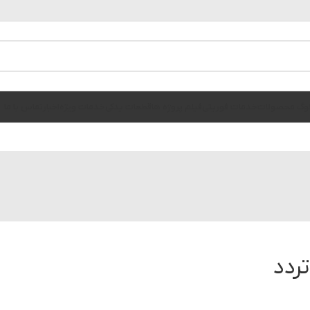
الوگ محصولات
خدمات فوریتی
فیلم پروژه ها
قطعات یدکی
خدمات ویژه
اخبار
تماس با ما
تردد