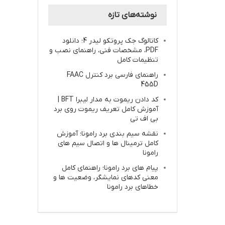
نوشته‌های تازه
کاتالوگ جک پروتکو لیدر 4؛ دانلود
PDF، مشخصات فنی، راهنمای نصب و
تنظیمات کامل
راهنمای فارسی برد کنترل FAAC
455D
کد دادن ریموت به مدار لیبرا BFT |
آموزش کامل تعریف ریموت روی برد
بی اف تی
نقشه سیم بندی برد رامونا؛ آموزش
کامل ترمینال ها و اتصال سیم های
رامونا
پیام های برد رامونا؛ راهنمای کامل
معنی کدهای نمایشگر، وضعیت ها و
خطاهای برد رامونا