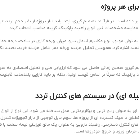
رای هر پروژه
ر داده است. در فرآیند تصمیم گیری، ابتدا باید نیاز پروژه از نظر حجم تردد، 
ایسه مشخصات فنی انواع راهبند پارکینگ، گزینه مناسب انتخاب گردد.
به توان موتور، نوع مکانیزم انتقال نیرو، میزان چرخه کاری در ساعت، درجه حف
هوشمند اشاره کرد. همچنین تحلیل هزینه چرخه عمر شامل هزینه خرید، نصب، نگ
میم گیری صحیح زمانی حاصل می شود که ارزیابی فنی و تحلیل اقتصادی به صو
د پارکینگ نه صرفاً بر اساس قیمت اولیه، بلکه بر پایه کارایی بلندمدت، قابلیت
میله ای) در سیستم های کنترل تردد
ه ای به عنوان رایج ترین و پرکاربردترین مدل شناخته می شود. این نوع از انواع 
اق با طیف گسترده ای از پروژه ها، سهم قابل توجهی از بازار تجهیزات کنترل ت
ی کنترل دسترسی، راهبند بازویی به عنوان یک مانع فیزیکی نیمه سخت با ق
جریان ورود و خروج خودروها است.