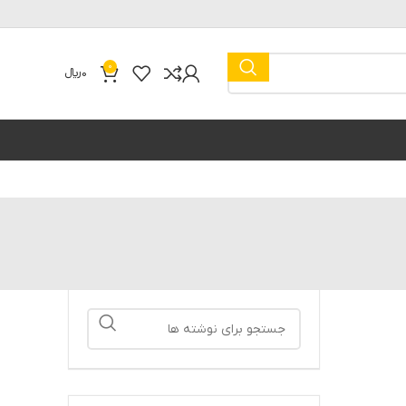
0
0
﷼