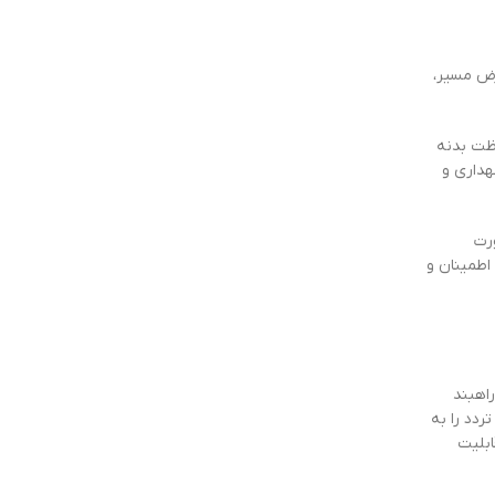
عرض مسیر،
اظت بدنه
هداری و
رت
 اطمینان و
راهبند
ردد را به
ابلیت