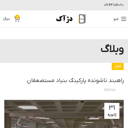
021-44756060
0
منو
0
﷼
وبلاگ
اخبار
راهبند تاشونده پارکینگ بنیاد مستضعفان
Admin
31
ژانویه