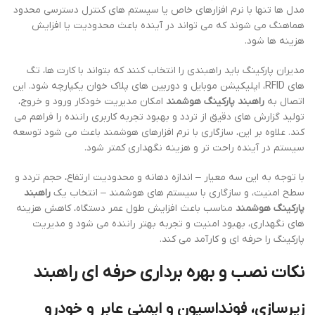
مدل ها تنها با نرم افزارهای خاص یا سیستم های کنترل دسترسی محدود
هماهنگ می شوند که می تواند در آینده باعث محدودیت یا افزایش
هزینه ها شود.
مدیران پارکینگ باید راهبندی را انتخاب کنند که بتواند با کارت ها، تگ
های RFID، اپلیکیشن موبایل و دوربین های پلاک خوان یکپارچه شود. این
اتصال به
راهبند پارکینگ هوشمند
امکان مدیریت خودکار ورود و خروج،
تولید گزارش های دقیق از تردد و بهبود تجربه کاربری راننده را فراهم می
کند. علاوه بر این، سازگاری با نرم افزارهای هوشمند باعث می شود توسعه
سیستم در آینده راحت تر و هزینه نگهداری کمتر شود.
با توجه به این سه معیار – اندازه دهانه و محدودیت ارتفاع، حجم تردد و
سطح امنیت، و سازگاری با سیستم های هوشمند – انتخاب یک
راهبند
پارکینگ هوشمند
مناسب باعث افزایش طول عمر دستگاه، کاهش هزینه
های نگهداری، بهبود امنیت و تجربه بهتر راننده می شود و مدیریت
پارکینگ را حرفه ای و کارآمد می کند.
نکات نصب و بهره برداری حرفه ای راهبند
زیرسازی، فونداسیون و ایمنی عابر و خودرو