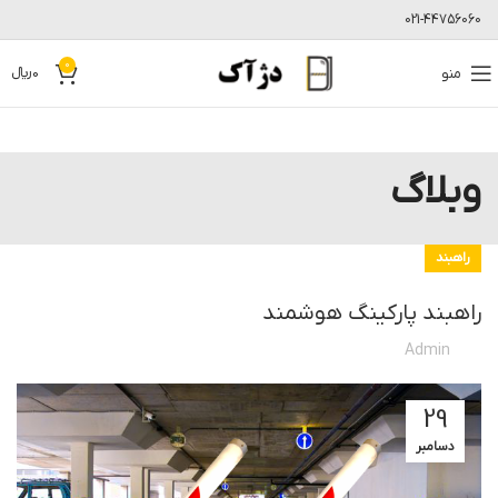
021-44756060
0
منو
0
﷼
وبلاگ
راهبند
راهبند پارکینگ هوشمند
Admin
29
دسامبر