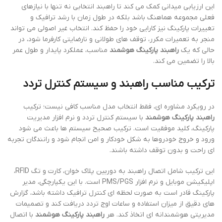
این ارزیابی میدانی کمک می کند تا راهبند انتخابی نه تنها با نیازهای
فعلی مجموعه هماهنگ باشد بلکه در طول زمان با رشد ترافیک و
تغییرات پارکینگ نیز کارایی خود را حفظ کند. انتخاب غیر اصولی می تواند
منجر به تعمیرات مکرر، توقف های طولانی و نارضایتی کارفرما شود، در
حالی که یک
راهبند پارکینگ هوشمند
مناسب، عملکرد پایدار و طول عمر
بالا را تضمین می کند.
ترکیب مناسب راهبند و سیستم کنترل تردد
در رویکرد مشاوره ای، فقط انتخاب مدل مناسب کافی نیست؛ ترکیب
راهبند پارکینگ هوشمند
با سیستم کنترل تردد و نرم افزار مدیریت
پارکینگ، کلید موفقیت است. ترکیب صحیح سیستم ها باعث می شود
ورود و خروج خودروها به شکل خودکار و امن انجام شود و رانندگان تجربه
ای راحت و بدون توقف داشته باشند.
این ترکیب شامل اتصال راهبند به دوربین پلاک خوان، کارت و تگ RFID،
اپلیکیشن موبایل و نرم افزار PMS/PGS است. با این یکپارچگی، مدیر
پارکینگ قادر است به صورت لحظه ای کنترل ترافیک داشته باشد، گزارش
های دقیق از میزان استفاده و ساعات اوج تردد دریافت کند و تصمیمات
مدیریتی هوشمندانه ای اتخاذ کند. هر
راهبند پارکینگ هوشمند
با اتصال