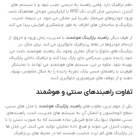
نظم ترافیک دارد. وقتی راهبند به درستی نصب شود و با سیستم های
کنترل دسترسی مثل کارت، تگ RFID یا اپلیکیشن موبایل هماهنگ باشد،
ورود خودروهای غیرمجاز تقریبا غیر ممکن می شود. در نتیجه، امنیت
پارکینگ و ساختمان های اطراف به طور چشمگیری افزایش پیدا می کند.
از طرف دیگر،
راهبند پارکینگ هوشمند
با مدیریت زمان ورود و خروج، از
ازدحام خودروها در نقاط پرترافیک جلوگیری می کند. برای مثال، در
پارکینگ های شلوغ یا مراکز تجاری، وجود یک راهبند هوشمند باعث می
شود راننده بدون سردرگمی جای پارک پیدا کند و ترافیک داخلی پارکینگ
بهینه شود. علاوه بر این، سیستم های هوشمند می توانند با نمایشگر
ظرفیت یا راهنمای مسیر پارک، تجربه راننده را به شکل ملموس بهبود
دهند و از توقف های غیرضروری جلوگیری کنند.
تفاوت راهبندهای سنتی و هوشمند
یکی از مهم ترین تفاوت های
راهبند پارکینگ هوشمند
با مدل های سنتی،
سطح اتوماسیون و اتصال آن به سیستم های مدیریت است. راهبندهای
سنتی معمولا تنها یک مانع فیزیکی ساده هستند که به صورت دستی یا با
ریموت کنترل می شوند و هیچ داده تحلیلی تولید نمی کنند. این مدل ها
در پارکینگ های کم تردد مناسب هستند اما در محیط های پرترافیک،