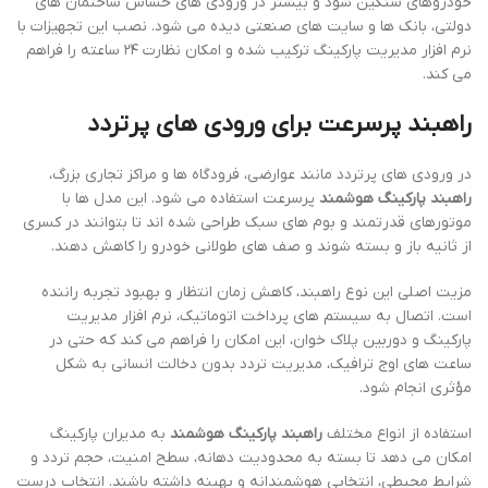
خودروهای سنگین شود و بیشتر در ورودی های حساس ساختمان های
دولتی، بانک ها و سایت های صنعتی دیده می شود. نصب این تجهیزات با
نرم افزار مدیریت پارکینگ ترکیب شده و امکان نظارت ۲۴ ساعته را فراهم
می کند.
راهبند پرسرعت برای ورودی های پرتردد
در ورودی های پرتردد مانند عوارضی، فرودگاه ها و مراکز تجاری بزرگ،
راهبند پارکینگ هوشمند
پرسرعت استفاده می شود. این مدل ها با
موتورهای قدرتمند و بوم های سبک طراحی شده اند تا بتوانند در کسری
از ثانیه باز و بسته شوند و صف های طولانی خودرو را کاهش دهند.
مزیت اصلی این نوع راهبند، کاهش زمان انتظار و بهبود تجربه راننده
است. اتصال به سیستم های پرداخت اتوماتیک، نرم افزار مدیریت
پارکینگ و دوربین پلاک خوان، این امکان را فراهم می کند که حتی در
ساعت های اوج ترافیک، مدیریت تردد بدون دخالت انسانی به شکل
مؤثری انجام شود.
استفاده از انواع مختلف
راهبند پارکینگ هوشمند
به مدیران پارکینگ
امکان می دهد تا بسته به محدودیت دهانه، سطح امنیت، حجم تردد و
شرایط محیطی، انتخابی هوشمندانه و بهینه داشته باشند. انتخاب درست