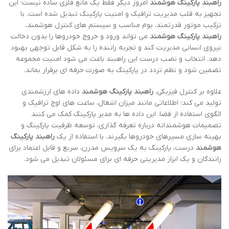
راهبند پارکینگ هوشمند
امروز دیگر فقط یک مانع فلزی ساده نیست؛ این
تجهیز به قلب مدیریت ترافیک و امنیت پارکینگ تبدیل شده است. با
ترکیب موتور قدرتمند، بوم مناسب و سیستم های کنترل هوشمند،
راهبند پارکینگ هوشمند
می تواند ورود و خروج خودروها را بدون دخالت
نیروی انسانی مدیریت کند و تجربه راننده را به شکل قابل توجهی بهبود
دهد. انتخاب و نصب درست این راهبند باعث می شود امنیت مجموعه
تضمین شود و نظم تردد در پارکینگ به صورت حرفه ای برقرار بماند.
علاوه بر کنترل فیزیکی،
راهبند پارکینگ هوشمند
داده های ارزشمندی
تولید می کند؛ اطلاعاتی مانند میزان اشغال، ساعت های اوج ترافیک و
الگوی استفاده از فضا. این داده ها به مدیر پارکینگ کمک می کنند
تصمیمات هوشمندانه درباره تعرفه گذاری، توسعه ظرفیت پارکینگ و
بهینه سازی مسیرهای خودروها بگیرند. با استفاده از یک
راهبند پارکینگ
هوشمند
درست، پارکینگ به یک سرویس مدرن، سریع و قابل اعتماد برای
رانندگان و یک ابزار مدیریتی حرفه ای برای مسئولان تبدیل می شود.