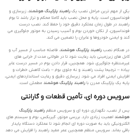
یکی از مهم ترین مراحل نصب یک
راهبند پارکینگ هوشمند
، زیرسازی و
فونداسیون است. پایه و محل نصب باید کاملا محکم و تراز باشد تا بوم
راهبند در طول زمان عملکرد دقیق خود را حفظ کند. نصب درست
فونداسیون، از تکان خوردن بوم و آسیب رسیدن به موتور جلوگیری می
کند و ایمنی خودروها و عابران را تضمین می کند.
در هنگام نصب
راهبند پارکینگ هوشمند
، فاصله مناسب از مسیر آب و
کابل های زیرزمینی باید رعایت شود تا در طولانی مدت از خرابی های
غیرمنتظره جلوگیری شود. همچنین، قرار دادن بوم در مسیر درست عابر
پیاده – ترجیحا پشت راهبند و نه جلوی بوم – باعث کاهش خطرات و
افزایش ایمنی افراد می شود. زیرسازی دقیق و رعایت استانداردهای ایمنی،
پایه یک پارکینگ مدرن با
راهبند پارکینگ هوشمند
مطمئن است.
سرویس دوره ای، تأمین قطعات و گارانتی
پس از نصب، نگهداری دوره ای و سرویس منظم
راهبند پارکینگ
هوشمند
اهمیت زیادی دارد. بررسی موتور، گیربکس، بوم و سیستم های
الکترونیکی باید به صورت دوره ای انجام شود تا عملکرد دستگاه پایدار
باقی بماند. سرویس منظم همچنین عمر مفید راهبند را افزایش می دهد