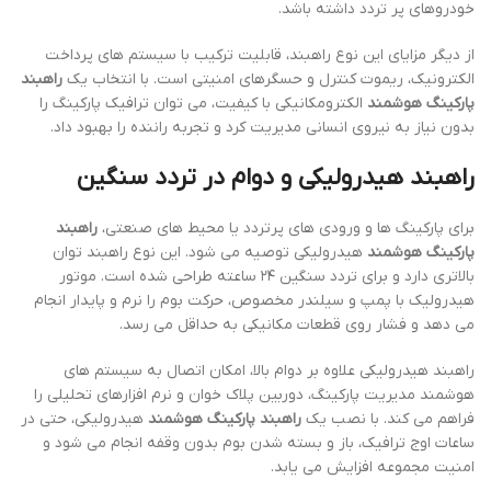
خودروهای پر تردد داشته باشد.
از دیگر مزایای این نوع راهبند، قابلیت ترکیب با سیستم های پرداخت
الکترونیک، ریموت کنترل و حسگرهای امنیتی است. با انتخاب یک
راهبند
پارکینگ هوشمند
الکترومکانیکی با کیفیت، می توان ترافیک پارکینگ را
بدون نیاز به نیروی انسانی مدیریت کرد و تجربه راننده را بهبود داد.
راهبند هیدرولیکی و دوام در تردد سنگین
برای پارکینگ ها و ورودی های پرتردد یا محیط های صنعتی،
راهبند
پارکینگ هوشمند
هیدرولیکی توصیه می شود. این نوع راهبند توان
بالاتری دارد و برای تردد سنگین ۲۴ ساعته طراحی شده است. موتور
هیدرولیک با پمپ و سیلندر مخصوص، حرکت بوم را نرم و پایدار انجام
می دهد و فشار روی قطعات مکانیکی به حداقل می رسد.
راهبند هیدرولیکی علاوه بر دوام بالا، امکان اتصال به سیستم های
هوشمند مدیریت پارکینگ، دوربین پلاک خوان و نرم افزارهای تحلیلی را
فراهم می کند. با نصب یک
راهبند پارکینگ هوشمند
هیدرولیکی، حتی در
ساعات اوج ترافیک، باز و بسته شدن بوم بدون وقفه انجام می شود و
امنیت مجموعه افزایش می یابد.