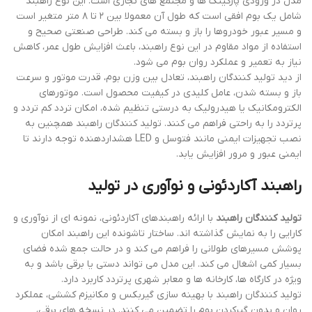
مدل در ورودی پارکینگ ها و مجتمع های تجاری است. این نوع راهبند
شامل یک بوم افقی است که طول آن معمولا بین ۲ تا ۸ متر متغیر است
و مسیر عبور خودروها را باز و بسته می کند. طراحی صنعتی صحیح و
استفاده از مواد مقاوم در این نوع راهبند، باعث افزایش طول عمر، کاهش
نیاز به تعمیر و عملکرد روان بوم می شود.
از دید تولید کنندگان راهبند، تعادل بین وزن بوم، قدرت موتور و سرعت
باز و بسته شدن، عامل کلیدی در کیفیت محصول است. موتورهای
الکترومکانیک یا هیدرولیک به درستی تنظیم شده، امکان تردد کم تردد و
پرتردد را به راحتی فراهم می کنند. تولید کنندگان راهبند همچنین به
نصب تجهیزات ایمنی مانند فتوسل و LED هشداردهنده توجه دارند تا
ایمنی عبور و مرور افزایش یابد.
راهبند آکاردئونی و نوآوری در تولید
تولید کنندگان راهبند
با ارائه راهبندهای آکاردئونی، نمونه ای از نوآوری و
کارایی را به نمایش گذاشته اند. ساختار تاشونده این راهبند امکان
پوشش مسیرهای طولانی را فراهم می کند و در حالت جمع شده فضای
بسیار کمی اشغال می کند. این مدل می تواند دستی یا برقی باشد و به
ویژه در کارگاه ها، کارخانه ها و معابر شهری پرتردد کاربرد دارد.
تولید کنندگان راهبند با بهینه سازی گیربکس و مکانیزم کششی، عملکرد
روان و بدون گیرکردن بوم را تضمین می کنند. در نسخه های برقی،