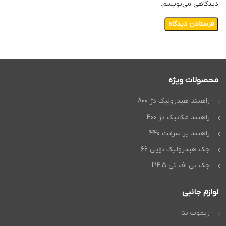
دیدگاهی می‌نویسم.
محصولات ویژه
راهبند هیدرولیک دژ 800
راهبند مکانیک دژ 400
راهبند پر سرعت 440
جک هیدرولیک نوپی 66
جک بی اف تی P4.5
لوازم جانبی
ریموت بتا