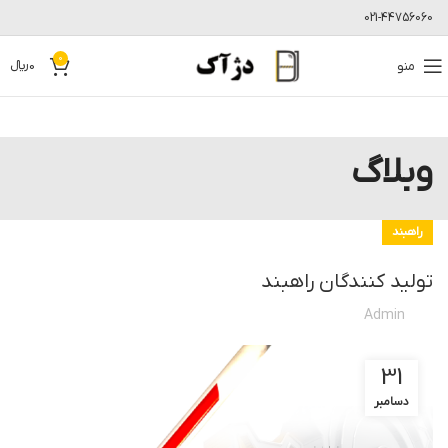
021-44756060
0
منو
0
﷼
وبلاگ
راهبند
تولید کنندگان راهبند
Admin
31
دسامبر