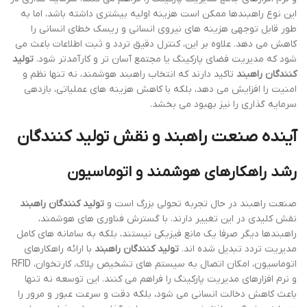
این نوع راهبندها ممکن است هزینه اولیه بیشتری داشته باشد، اما به
طور قابل توجهی هزینه های نیروی انسانی و ریسک خطای انسانی را
کاهش می دهد. علاوه بر این، کنترل دقیق تردد و ثبت اطلاعات باعث می
شود که مدیریت فضای پارکینگ یا مجتمع آسان تر و کارآمدتر شود.
تولید
کنندگان راهبند
تاکید دارند که انتخاب راهبند هوشمند، نه تنها نظم و
امنیت را افزایش می دهد، بلکه با کاهش هزینه های عملیاتی، بازدهی
سرمایه گذاری را نیز بهبود می بخشد.
آینده صنعت راهبند و نقش تولید کنندگان
رشد راهکارهای هوشمند و اتوماسیون
صنعت راهبند در حال تجربه تحولی بزرگ است و
تولید کنندگان راهبند
نقش کلیدی در این تغییر دارند. با گسترش فناوری های هوشمند،
راهبندها دیگر صرفا یک مانع فیزیکی نیستند، بلکه به سامانه های کامل
مدیریت تردد تبدیل شده اند.
تولید کنندگان راهبند
با ارائه راهکارهای
اتوماسیون، امکان اتصال به سیستم های تشخیص پلاک، کارتخوان، RFID
و نرم افزارهای مدیریت پارکینگ را فراهم می کنند. این توسعه نه تنها
باعث کاهش دخالت انسانی می شود، بلکه دقت و سرعت عبور و مرور را