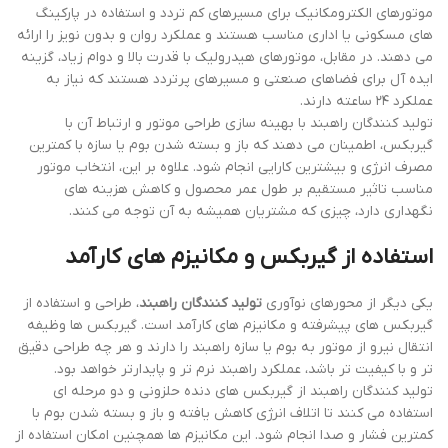
موتورهای الکترومکانیک برای مسیرهای کم تردد و استفاده در پارکینگ
های مسکونی یا اداری مناسب هستند و عملکرد روان و بدون نویز را ارائه
می دهند. در مقابل، موتورهای هیدرولیک با قدرت بالا و دوام زیاد، گزینه
ایده آل برای فضاهای صنعتی و مسیرهای پرتردد هستند که نیاز به
عملکرد ۲۴ ساعته دارند.
تولید کنندگان راهبند با بهینه سازی طراحی موتور و ارتباط آن با
گیربکس، اطمینان می دهند که باز و بسته شدن بوم یا سازه با کمترین
مصرف انرژی و بیشترین کارایی انجام شود. علاوه بر این، انتخاب موتور
مناسب تاثیر مستقیم بر طول عمر محصول و کاهش هزینه های
نگهداری دارد، چیزی که مشتریان همیشه به آن توجه می کنند.
استفاده از گیربکس و مکانیزم های کارآمد
یکی دیگر از محورهای نوآوری
تولید کنندگان راهبند
، طراحی و استفاده از
گیربکس های پیشرفته و مکانیزم های کارآمد است. گیربکس ها وظیفه
انتقال نیرو از موتور به بوم یا سازه راهبند را دارند و هر چه طراحی دقیق
تر و با کیفیت تر باشد، عملکرد راهبند نرم تر و پایدارتر خواهد بود.
تولید کنندگان راهبند از گیربکس های دنده حلزونی و دو مرحله ای
استفاده می کنند تا اتلاف انرژی کاهش یافته و باز و بسته شدن بوم با
کمترین فشار و صدا انجام شود. این مکانیزم ها همچنین امکان استفاده از