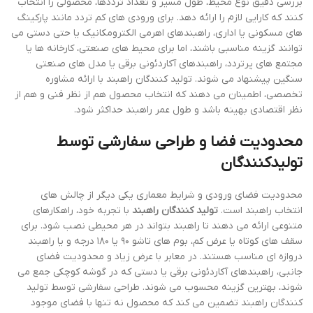
بررسی دقیق نوع محیط، طول مسیر و تعداد ترددها، محصولی را انتخاب
کنند که کارایی لازم را ارائه دهد. برای ورودی های کم تردد مانند پارکینگ
های مسکونی یا اداری، راهبندهای اهرمی الکترومکانیک یا حتی دستی می
توانند گزینه مناسبی باشند، اما برای محیط های صنعتی، کارخانه ها یا
مجتمع های پرتردد، راهبندهای آکاردئونی برقی یا مدل های صنعتی
سنگین پیشنهاد می شوند. تولید کنندگان راهبند با ارائه مشاوره
تخصصی، اطمینان می دهند که انتخاب محصول هم از نظر فنی و هم از
نظر اقتصادی بهینه باشد و طول عمر راهبند حداکثر شود.
محدودیت فضا و طراحی سفارشی توسط
تولیدکنندگان
محدودیت فضای ورودی و شرایط معماری یکی دیگر از چالش های
انتخاب راهبند است.
تولید کنندگان راهبند
با تجربه خود، راهکارهای
متنوعی ارائه می دهند تا راهبند بتواند در هر محیطی نصب شود. برای
سقف های کوتاه یا عرض کم، بوم های تاشو ۹۰ یا ۱۸۰ درجه و یا راهبند
دروازه ای مناسب هستند. در معابر با عرض زیاد و محدودیت فضای
جانبی، راهبندهای آکاردئونی برقی یا دستی که در گوشه کوچکی جمع می
شوند، بهترین گزینه محسوب می شوند. طراحی سفارشی توسط تولید
کنندگان راهبند تضمین می کند که محصول نه تنها با فضای موجود