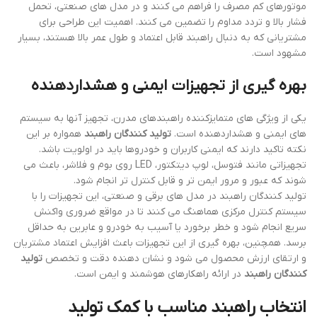
موتورهای کم مصرف را فراهم می کنند و در مدل های صنعتی، تحمل
فشار بالا و تردد مداوم را تضمین می کنند. اهمیت این طراحی برای
مشتریانی که به دنبال راهبند قابل اعتماد و طول عمر بالا هستند، بسیار
مشهود است.
بهره گیری از تجهیزات ایمنی و هشداردهنده
یکی از ویژگی های متمایزکننده راهبندهای مدرن، تجهیز آنها به سیستم
های ایمنی و هشداردهنده است.
تولید کنندگان راهبند
همواره بر این
نکته تاکید دارند که ایمنی کاربران و خودروها باید در اولویت باشد.
تجهیزاتی مانند فتوسل، لوپ دیتکتور، LED روی بوم و فلاشر، باعث می
شوند که عبور و مرور ایمن تر و قابل کنترل تر انجام شود.
تولید کنندگان راهبند در مدل های برقی و صنعتی، این تجهیزات را با
سیستم کنترل مرکزی هماهنگ می کنند تا در مواقع ضروری واکنش
سریع انجام شود و خطر برخورد یا آسیب به خودرو و عابرین به حداقل
برسد. همچنین، بهره گیری از این تجهیزات باعث افزایش اعتماد مشتریان
و ارتقای ارزش محصول می شود و نشان دهنده دقت و تخصص
تولید
کنندگان راهبند
در ارائه راهکارهای هوشمند و ایمن است.
انتخاب راهبند مناسب با کمک تولید