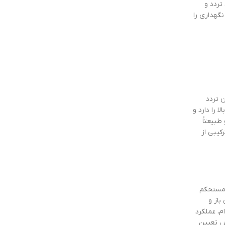
تردد و
گهداری را
 تردد
 را دارد و
طبیعتاً
کیبی از
 مستحکم
باز و
م، عملکرد
قش تعیین