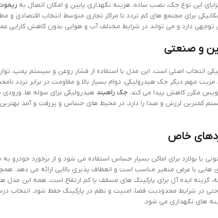
ن مزایای این نوع جک، نصب ساده، هزینه نگهداری پایین و امکان اتصال به
ریموت 
کانیکی برای مجتمع های کم تردد تا مراکز تجاری متوسط انتخاب اقتصادی و م
توجهی دارد و می تواند در شرایط مختلف آب و هوایی بدون کاهش کارایی عمل
ین و صنعتی
کی انتخاب اصلی است. این مدل با استفاده از فشار روغن و سیستم پمپ، توا
 مزیت مهم دیگر جک هیدرولیکی، دوام بسیار بالا و مقاومت در برابر تردد نامح
سرویس مکرر کاهش پیدا می کند.
جک راهبند
هیدرولیکی برای سوله ها، ورودی 
م کمترین لرزش و صدا را دارد، در محیط های حساس و پررفت و آمد بهترین 
ردهای خاص
نی یا بولارد برای اماکن بسیار حساس استفاده می شود و از برخورد خودرو به 
دی هایی با عرض متغیر مناسب است و انعطاف پذیری بالایی ارائه می دهد. همچ
 بوم کنار بدنه، گزینه ایده آل برای پارکینگ های مسقف یا کم ارتفاع است. همه این مدل ه
 حتی در شرایط محدودیت فضا، امنیت و نظم در پارکینگ حفظ شود. انتخاب د
نه های نگهداری می شود.