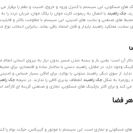
 های مسکونی، این سیستم با کنترل ورود و خروج، امنیت و نظم را برقرار می ک
ید،
جک راهبند
با اتصال به ریموت، کارت خوان یا پلاک خوان، جریان تردد را به
محیط های صنعتی و سایت های امنیتی، این سیستم با مقاومت بالاتر و قابلیت 
خت، عملکرد راهبند پایدار و قابل اعتماد باقی بماند. بنابراین انتخاب نوع 
ی
دکار آن است؛ یعنی باز و بسته شدن مسیر بدون نیاز به نیروی انسانی انجام م
نگ وجود دارد. در مقابل، راهبند دستی با ساختار ساده و اقتصادی، برای محیط
. از سوی دیگر، راهبند ستونی یا بولارد، برای اماکن بسیار حساس و امنیتی
ردد روزمره به شکل
جک راهبند
انعطاف پذیری کافی را ندارند. در نتیجه
جک راهبن
می کند و برای اکثر پارکینگ های مسکونی، تجاری و صنعتی گزینه ای کارآمد ا
هر فضا
گ های مسکونی و تجاری است. این سیستم با موتور و گیربکس، حرکت بوم را کن