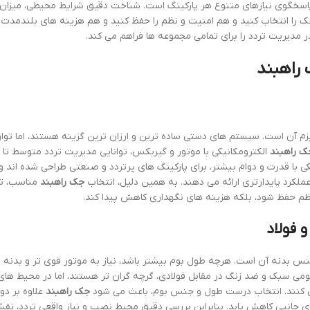
 پاسخگوی نیازهای متنوع هر پارکینگ است. شناخت دقیق شرایط محیطی، میزان 
ا انتخاب کنید و هم امنیت و نظم را حفظ کنید و هم هزینه های بلندمدت ن
 مدیریت تردد را برای تمامی مجموعه ها فراهم می کند.
 راهبند
یزم آن است. سیستم های دستی ساده ترین و ارزان ترین گزینه هستند، اما توان
ک راهبند
الکترومکانیکی با موتور و گیربکس، توانایی مدیریت تردد متوسط تا بالا
ا قدرت و دوام بیشتر، برای پارکینگ های پرتردد و صنعتی طراحی شده اند و 
عملکرد پایدارتری ارائه می دهند. به همین دلیل، انتخاب
جک راهبند
مناسب، تر
 نظم حفظ شود، بلکه هزینه های نگهداری کاهش پیدا کند.
 فولاد
نس بدنه آن است. هرچه طول بوم بیشتر باشد، نیاز به موتور قوی تر و بدنه
نیومی سبک و ضد زنگ در مقابل فولادی، گرچه گران تر هستند، اما در محیط های 
ی کنند. انتخاب درست طول و جنس بوم، باعث می شود
جک راهبند
علاوه بر دوا
های جانبی کاهش یابد. بنابراین بررسی دقیق محیط نصب و نیاز واقعی تردد، ن