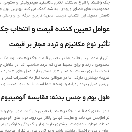
جک راهبند
با انواع مختلف الکترومکانیکی، هیدرولیکی و ستونی،
محدودیت های فضای ورودی، به شما کمک می کند بهترین نوع جک ر
کاهش دهید. این انتخاب درست، تجربه کاربری حرفه ای و راحتی در
عوامل تعیین کننده قیمت و انتخاب جک
تأثیر نوع مکانیزم و تردد مجاز بر قیمت
یکی از مهم ترین فاکتورها در تعیین قیمت
جک راهبند
، نوع مکان
محدودی دارند و برای محیط های کم تردد مناسب اند. در مقابل،
ج
قیمت بالاتری نسبت به مدل های دستی دارد. مدل های هیدرولیکی ب
هزینه بیشتری دارند، اما در طولانی مدت نیاز به تعمیرات کمتر و 
بررسی میزان تردد روزانه و بودجه شما است تا نه تنها امنیت و
طول بوم و جنس بدنه؛ مقایسه آلومینیوم و
عامل بعدی که قیمت
جک راهبند
را تعیین می کند، طول بوم و ج
تر افزایش می یابد و هزینه نهایی بالاتر می رود. بوم های آلومی
مناطق مرطوب مقاومت بیشتری دارند و از زنگ زدگی جلوگیری م
روان و بدون اختلال داشته باشد و در تردد های پرتکرار، هزینه 