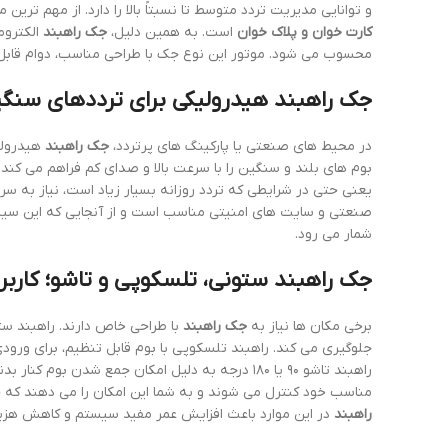
و توانایی مدیریت تردد متوسط تا نسبتاً بالا را دارد. از مهم تری
کارت خوان و پلاک خوان
است. به همین دلیل،
جک راهبند
الکتروم
محسوب می شود. موتور این نوع جک با طراحی مناسب، دوام قابل 
جک راهبند هیدرولیکی برای ترددهای سنگ
در محیط های صنعتی یا پارکینگ های پرتردد،
جک راهبند
هیدرولی
بوم های بلند و سنگین را با سرعت بالا و صدای کم فراهم می کند.
یعنی حتی در شرایطی که تردد روزانه بسیار زیاد است، نیاز به 
صنعتی و سایت های امنیتی مناسب است و از آنجایی که این سیست
شمار می رود.
جک راهبند ستونی، تلسکوپی و تاشو؛ کارب
برخی مکان ها نیاز به
جک راهبند
با طراحی خاص دارند. راهبند ستو
جلوگیری می کند. راهبند تلسکوپی با بوم قابل تنظیم، برای ورو
راهبند تاشو ۹۰ یا ۱۸۰ درجه به دلیل امکان جمع شدن
مناسب خود کنترل می شوند و به شما این امکان را می دهند که
راهبند
در این موارد باعث افزایش عمر مفید سیستم و کاهش هزی