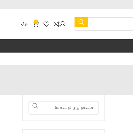
0
0
﷼