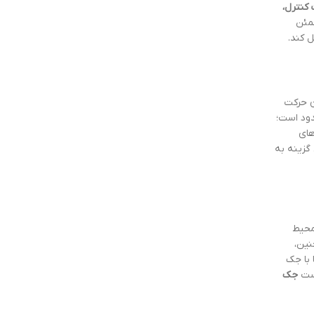
کنترل،
طمئن
 کند.
ن حرکت
دود است؛
های
گزینه به
محیط
نین،
ا با جک
رست
جک