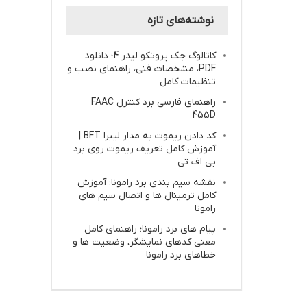
نوشته‌های تازه
کاتالوگ جک پروتکو لیدر 4؛ دانلود
PDF، مشخصات فنی، راهنمای نصب و
تنظیمات کامل
راهنمای فارسی برد کنترل FAAC
455D
کد دادن ریموت به مدار لیبرا BFT |
آموزش کامل تعریف ریموت روی برد
بی اف تی
نقشه سیم بندی برد رامونا؛ آموزش
کامل ترمینال ها و اتصال سیم های
رامونا
پیام های برد رامونا؛ راهنمای کامل
معنی کدهای نمایشگر، وضعیت ها و
خطاهای برد رامونا