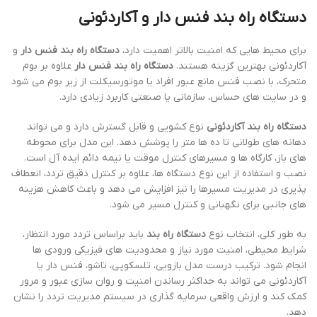
دستگاه راه بند فنس دار و آکاردئونی
برای محیط هایی که امنیت بالاتر اهمیت دارد،
دستگاه راه بند فنس دار
و
آکاردئونی بهترین گزینه هستند.
دستگاه راه بند فنس دار
علاوه بر بوم
متحرک، با نصب فنس مانع عبور افراد یا موتورسیکلت از زیر بوم می شود
و در سایت های حساس، سازمانی یا صنعتی کاربرد زیادی دارد.
دستگاه راه بند آکاردئونی
نوع کشویی و قابل گسترش دارد و می تواند
دهانه های طولانی تا ده ها متر را پوشش دهد. این مدل برای محوطه
های باز، کارگاه ها و مسیرهای کنترل موقت یا نیمه دائم ایده آل است.
نصب و استفاده از این نوع دستگاه ها، علاوه بر کنترل دقیق تردد، انعطاف
پذیری در مدیریت مسیرها را نیز افزایش می دهد و باعث کاهش هزینه
های جانبی برای نگهبانی و کنترل مسیر می شود.
به طور کلی، انتخاب نوع
دستگاه راه بند
باید براساس تردد مورد انتظار،
شرایط محیطی، امنیت مورد نیاز و محدودیت های فیزیکی ورودی ها
انجام شود. ترکیب درست مدل بازویی، تلسکوپی، تاشو، فنس دار یا
آکاردئونی می تواند به حداکثر رساندن امنیت و روان سازی عبور و مرور
کمک کند و ارزش واقعی سرمایه گذاری در سیستم مدیریت تردد را نشان
دهد.