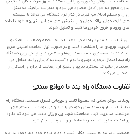
مختلف است. وقتی یک ورودی با این دستگاه مجهز شود، امکان دسترسی
بدون مجوز به طور کامل محدود می شود و مدیریت ترافیک به شکل
روان و منظم انجام می گیرد. در کنار این، دستگاه می تواند با سیستم
های کارت خوان، پلاک خوان و اپلیکیشن های موبایل یکپارچه شود تا داده
های ورود و خروج خودروها ثبت و تحلیل شوند.
این قابلیت به مدیران اجازه می دهد تا در هر لحظه وضعیت ترافیک و
ظرفیت ورودی ها را مشاهده کنند و در صورت نیاز اقدامات امنیتی سریع
انجام دهند. همچنین، نصب سنسورها و چشمی های ایمنی روی
دستگاه
راه بند
احتمال برخورد خودرو با بوم و آسیب به کاربران را به حداقل می
رساند، در حالی که عملکرد سریع و دقیق آن، رضایت کاربران و رانندگان را
تضمین می کند.
تفاوت دستگاه راه بند با موانع سنتی
برخلاف موانع سنتی که معمولاً ثابت و غیرقابل کنترل هستند،
دستگاه راه
بند
قابلیت باز و بسته شدن خودکار را دارد و می تواند با سیستم های
هوشمند مدیریت تردد هماهنگ شود. این ویژگی باعث می شود که علاوه
بر امنیت، مدیریت مسیرها ساده تر و سریع تر انجام شود.
همچنین، در موانع سنتی امکان ثبت ورود و خروج خودروها وجود ندارد و