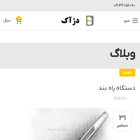
021-44756060
0
منو
0
﷼
وبلاگ
راهبند
دستگاه راه بند
Admin
31
دسامبر