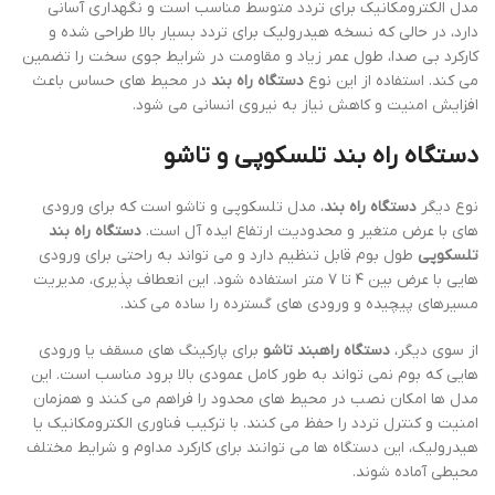
مدل الکترومکانیک برای تردد متوسط مناسب است و نگهداری آسانی
دارد، در حالی که نسخه هیدرولیک برای تردد بسیار بالا طراحی شده و
کارکرد بی صدا، طول عمر زیاد و مقاومت در شرایط جوی سخت را تضمین
می کند. استفاده از این نوع
دستگاه راه بند
در محیط های حساس باعث
افزایش امنیت و کاهش نیاز به نیروی انسانی می شود.
دستگاه راه بند تلسکوپی و تاشو
نوع دیگر
دستگاه راه بند
، مدل تلسکوپی و تاشو است که برای ورودی
های با عرض متغیر و محدودیت ارتفاع ایده آل است.
دستگاه راه بند
تلسکوپی
طول بوم قابل تنظیم دارد و می تواند به راحتی برای ورودی
هایی با عرض بین ۴ تا ۷ متر استفاده شود. این انعطاف پذیری، مدیریت
مسیرهای پیچیده و ورودی های گسترده را ساده می کند.
از سوی دیگر،
دستگاه راهبند تاشو
برای پارکینگ های مسقف یا ورودی
هایی که بوم نمی تواند به طور کامل عمودی بالا برود مناسب است. این
مدل ها امکان نصب در محیط های محدود را فراهم می کنند و همزمان
امنیت و کنترل تردد را حفظ می کنند. با ترکیب فناوری الکترومکانیک یا
هیدرولیک، این دستگاه ها می توانند برای کارکرد مداوم و شرایط مختلف
محیطی آماده شوند.