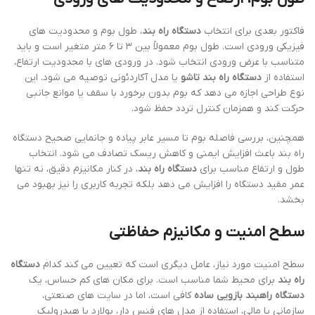
فاکتور بعدی برای انتخاب
دستگاه راه بند
، طول بوم و محدودیت های
فیزیکی ورودی است. طول بوم معمولاً بین ۳ تا ۶ متر متغیر است و باید
متناسب با عرض ورودی انتخاب شود. در ورودی های با محدودیت ارتفاع،
استفاده از
دستگاه راه بند تاشو
یا مدل آکاردئونی توصیه می شود. این
نوع طراحی اجازه می دهد که بوم بدون برخورد با سقف یا موانع جانبی
حرکت کند و همزمان کنترل تردد حفظ شود.
همچنین، بررسی فاصله بوم تا مسیر عابر پیاده و جانمایی صحیح دستگاه
راه بند باعث افزایش ایمنی و کاهش ریسک تصادف می شود. انتخاب
طول و ارتفاع مناسب برای
دستگاه راه بند
، در کنار مکانیزم دقیق، نه تنها
عمر مفید دستگاه را افزایش می دهد بلکه تجربه کاربری را نیز بهبود می
بخشد.
سطح امنیت و مکانیزم حفاظتی
سطح امنیت مورد نیاز، عامل دیگری است که تعیین می کند کدام
دستگاه
راه بند
برای محیط شما مناسب است. برای مکان های کم حساس، یک
دستگاه راهبند بازویی ساده
کافی است، اما در سایت های صنعتی،
سازمانی یا مالی، استفاده از مدل های فنس دار، بولارد یا هیدرولیک