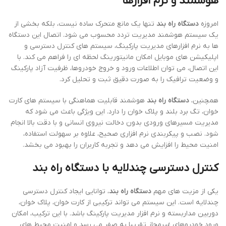
هوشمند و نرم افزارها
امروزه
دستگاه راه بند
تنها یک مانع متحرک ساده نیست، بلکه بخشی از
یک سیستم هوشمند مدیریت تردد محسوب می شود. اتصال این دستگاه
ها به نرم افزارهای مدیریت پارکینگ، سیستم های کنترل دسترسی و
اپلیکیشن های موبایل امکان مانیتورینگ لحظه ای را فراهم می کند. با
این اتصال، می توان اطلاعات ورود و خروج خودروها، ظرفیت آزاد پارکینگ
و وضعیت ترافیک را به صورت دقیق ثبت و تحلیل کرد.
همچنین،
دستگاه راه بند
هوشمند قابلیت هماهنگی با سیستم های کارت
خوان، تگ برد بلند و پلاک خوان را دارد. این ویژگی باعث می شود که
مدیریت مسیرهای ورودی بدون دخالت نیروی انسانی و با دقت بالا انجام
شود. نصب و پیکربندی نرم افزاری صحیح، علاوه بر سهولت استفاده،
امنیت محیط را افزایش می دهد و تجربه کاربران را بهبود می بخشد.
کنترل دسترسی چندلایه با دستگاه راه بند
یکی از مزیت های مهم
دستگاه راه بند
، توانایی ایجاد کنترل دسترسی
چندلایه است. این سیستم می تواند ترکیبی از کارت خوان، پلاک خوان،
دوربین مداربسته و نرم افزار مدیریت پارکینگ باشد. با این ترکیب، امکان
ورود خودروهای غیرمجاز تقریبا به صفر می رسد و امنیت محیط های