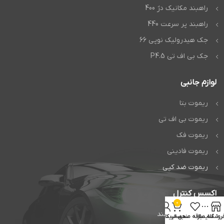
راهبند مکانیک دژ 400
راهبند پر سرعت 440
جک هیدرولیک نوپی 66
جک بی اف تی P4.5
لوازم جانبی
ریموت بتا
ریموت بی اف تی
ریموت فک
ریموت فادینی
ریموت ضد کپی
اکسس کنترل
0
تگ خوان برد بلند
روشگاه
سایدبار
علاقه مندی
سبد خرید
حساب کاربری من