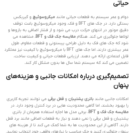
حیاتی
دوام و عمر سیستم به قطعات حیاتی مانند
میکروسوئیچ
و گیربکس
بستگی دارد. در جک های BFT و فک، وجود میکروسوئیچ باعث توقف
دقیق موتور در انتهای حرکت درب می شود و از فشار اضافی به بازوها و
لولاها جلوگیری می کند. هنگام
مقایسه جک فک و BFT
، مشاهده می
شود که جک های فک به دلیل طراحی پیستونی و قطعات مقاوم، طول
عمر بیشتری دارند، اما جک های BFT با میکروسوئیچ با کیفیت نیز عملکرد
قابل اعتمادی ارائه می دهند. ارزیابی قطعات حیاتی و کیفیت ساخت،
تضمین می کند که سیستم شما سال ها بدون مشکل کار کند.
تصمیم‌گیری درباره امکانات جانبی و هزینه‌های
پنهان
امکانات جانبی مانند
باتری پشتیبان
و
قفل برقی
می توانند تجربه کاربری
را بهبود بخشند، اما گاهی محدودیت هایی در برد کنترل وجود دارد. در
مقایسه جک فک و BFT
، برخی مدل ها اجازه استفاده همزمان از باتری
پشتیبان و قفل برقی را نمی دهند و نیاز به قطعات اضافی مانند برد قفل
دارند. آگاهی از این محدودیت ها به شما کمک می کند تا از هزینه های
پنهان جلوگیری کنید و جک مناسب با نیازهای واقعی خود انتخاب نمایید.