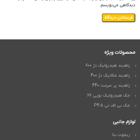
دیدگاهی می‌نویسم.
محصولات ویژه
راهبند هیدرولیک دژ 800
راهبند مکانیک دژ 400
راهبند پر سرعت 440
جک هیدرولیک نوپی 66
جک بی اف تی P4.5
لوازم جانبی
ریموت بتا