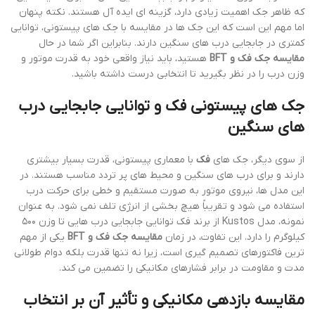
که ظاهر جک اهمیت زیادی دارد، گزینه ای ایده آل هستند. نکته پنهان
اما مهم این است که این جک ها در مقایسه با جک های پیستونی، توانایی
کمتری در جابجایی درب های سنگین دارند. بنابراین اگر شما در حال
مقایسه جک فک و BFT
هستید، باید نیاز واقعی خود به قدرت موتور و
وزن درب را در نظر بگیرید تا انتخابی درست داشته باشید.
جک های پیستونی فک و توانایی جابجایی درب
های سنگین
از سوی دیگر، جک های
فک
با معماری پیستونی، قدرت بسیار بیشتری
دارند و برای درب های سنگین و محیط های پر تردد مناسب هستند. در
این مدل ها، نیروی موتور به صورت مستقیم و خطی برای حرکت درب
استفاده می شود و تقریباً هیچ بخشی از انرژی تلف نمی شود. به عنوان
نمونه، مدل Kustos از برند فک توانایی جابجایی درب هایی تا وزن ۵۰۰
کیلوگرم را دارد. این تفاوت، در زمان
مقایسه جک فک و BFT
یکی از مهم
ترین فاکتورهای تصمیم گیری است، زیرا نه تنها قدرت بلکه دوام طولانی
مدت و مقاومت در برابر فشارهای مکانیکی را تضمین می کند.
مقایسه بازدهی مکانیکی و تأثیر آن بر انتخاب