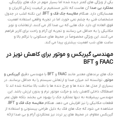
یکی از ویژگی های کمتر دیده شده اما بسیار مهم در جک های پارکینگی،
عملکرد بی صدا
آن هاست که تاثیر مستقیم بر کیفیت زندگی کاربران و
همسایگان دارد. هنگام
مقایسه جک فک و BFT
، این نکته اغلب در جدول
مشخصات فنی به چشم نمی خورد، اما در تجربه واقعی استفاده اهمیت
فوق العاده ای دارد. جک هایی که بی صدا کار می کنند، ارتعاشات و نویز
مکانیکی را به حداقل می رسانند و تجربه ای آرام و راحت برای کاربر فراهم
می کنند. این ویژگی مخصوصاً در محیط های مسکونی با تراکم بالا و
ساعت های شب اهمیت بیشتری پیدا می کند.
مهندسی گیربکس و موتور برای کاهش نویز در
FAAC و BFT
جک های برندهای معتبر مانند
FAAC
و
BFT
با مهندسی دقیق
گیربکس و
موتور
، توانسته اند میزان صدا و ارتعاش سیستم را به حداقل برسانند. در
بسیاری از مدل ها، دنده ها و چرخ دنده ها با دقت بالا ساخته شده اند تا
اصطکاک داخلی کاهش یابد و حرکت موتور نرم و بدون لرزش باشد. این
مهندسی پیشرفته نه تنها عملکرد جک را بهبود می بخشد بلکه طول عمر
قطعات مکانیکی را نیز افزایش می دهد. هنگام
مقایسه جک فک و BFT
،
مشاهده می شود که جک های فک به دلیل طراحی پیستونی و استفاده از
گیربکس مقاوم، در محیط های پر تردد نیز عملکردی آرام و بی صدا ارائه