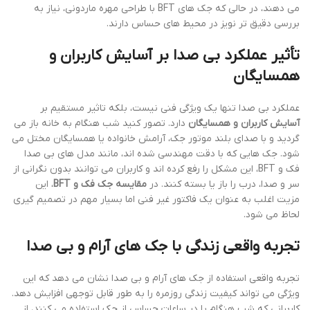
می دهند، در حالی که جک های BFT با طراحی مهره ماردونی، نیاز به
بررسی دقیق تر نویز در محیط های حساس دارند.
تأثیر عملکرد بی صدا بر آسایش کاربران و
همسایگان
عملکرد بی صدا تنها یک ویژگی فنی نیست، بلکه تاثیر مستقیم بر
آسایش کاربران و همسایگان
دارد. تصور کنید شب هنگام به خانه باز می
گردید و با صدای بلند موتور جک، آرامش خانواده یا همسایگان مختل می
شود. جک هایی که با دقت مهندسی شده اند، مانند مدل های بی صدا
فک و BFT، این مشکل را رفع کرده اند و کاربران می توانند بدون نگرانی از
سر و صدا، درب را باز یا بسته کنند. در
مقایسه جک فک و BFT
، این
مزیت اغلب به عنوان یک فاکتور غیر فنی اما بسیار مهم در تصمیم گیری
لحاظ می شود.
تجربه واقعی زندگی با جک های آرام و بی صدا
تجربه واقعی استفاده از جک های آرام و بی صدا نشان می دهد که این
ویژگی می تواند کیفیت زندگی روزمره را به طور قابل توجهی افزایش دهد.
کاربرانی که شب هنگام یا در ساعات حساس از جک استفاده می کنند، از