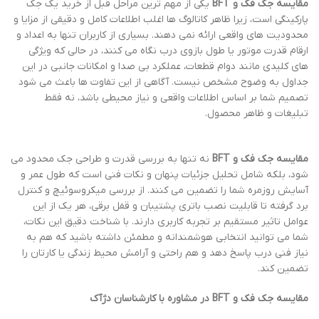
مقایسه جک فک و BFT
یکی از مهم ترین مراحل قبل از خرید یک جک
پارکینگی است، زیرا ظاهر کاتالوگ ها اغلب اطلاعات کامل و دقیقی از مزایا و
محدودیت های واقعی ارائه نمی دهند. بسیاری از کاربران تنها به اعداد و
ارقام قدرت موتور یا طول بازوی درب نگاه می کنند، در حالی که ویژگی
های کلیدی مانند دوام قطعات، عملکرد بی صدا و امکانات جانبی در این
جداول به وضوح مشخص نیست. آگاهی از این تفاوت ها باعث می شود
تصمیم شما بر اساس اطلاعات واقعی و نیاز محیطی باشد، نه فقط
تبلیغات و ظاهر محصول.
مقایسه جک فک و BFT
نه تنها به بررسی قدرت و طراحی جک محدود می
شود، بلکه شامل تحلیل جزئیات پنهان و نکات فنی است که طول عمر و
آسایش روزمره شما را تضمین می کنند. از بررسی میکروسوئیچ و کنترل
برد گرفته تا قابلیت نصب باتری پشتیبان و قفل برقی، هر یک از این
عوامل تاثیر مستقیم بر تجربه کاربری دارند. با شناخت دقیق این نکات،
شما می توانید انتخابی هوشمندانه و مطمئن داشته باشید که هم به
نیاز فنی درب پاسخ دهد و هم راحتی و آرامش محیط زندگی یا کارتان را
تضمین کند.
مقایسه جک فک و BFT در مشاوره با کارشناسان دژآک