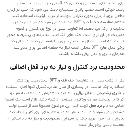
برای محیط های مسکونی و تجاری که قطعی برق می تواند مشکل ساز
باشد، حیاتی است. نصب باتری پشتیبان باعث می شود که حتی در زمان
قطعی برق، کاربران بدون نگرانی بتوانند از درب پارکینگ استفاده کنند.
هنگام
مقایسه جک فک و BFT
، مشاهده می شود که هر دو برند این
قابلیت را ارائه می دهند، اما تفاوت اصلی در نوع برد کنترل و نحوه
مدیریت جریان برق است. جک های فک اغلب به بردهای پیشرفته مجهز
هستند که امکان اتصال مستقیم باتری را فراهم می کنند، در حالی که
برخی مدل های BFT ممکن است نیاز به قطعه اضافی برای مدیریت
همزمان باتری و قفل برقی داشته باشند.
محدودیت برد کنترل و نیاز به برد قفل اضافی
یکی از نکات پنهان در
مقایسه جک فک و BFT
، محدودیت برد کنترل
استاندارد جک هاست. در بسیاری از مدل ها، برد کنترل تنها اجازه استفاده
از
باتری پشتیبان
یا
قفل برقی
را به صورت همزمان می دهد، نه هر دو.
اگر کاربر بخواهد هر دو ویژگی را همزمان داشته باشد، لازم است یک قطعه
اضافی به نام
برد قفل
تهیه کند. این موضوع معمولاً بعد از نصب اولیه
مشخص می شود و می تواند هزینه غیرمنتظره ای برای کاربر ایجاد کند.
بنابراین، در زمان خرید جک، بررسی این محدودیت و نیاز به برد اضافی از
اهمیت بالایی برخوردار است.