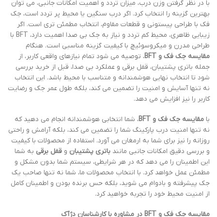
با در نظر گرفتن وزن درب، میزان تردد و اهمیت امکانات جانبی، می توان
بهترین گزینه را انتخاب کرد. اگر درب سنگین یا محیط پر تردد است، جک
فک با طراحی پیستونی و قطعات مقاوم، انتخاب مطمئن تری است. اگر
زیبایی ظاهری، محیط کم تردد و نیاز به جک بی صدا اهمیت دارد، BFT با
طراحی مدرن و میکروسوئیچ با کیفیت گزینه مناسبی است. هنگام
مقایسه جک فک و BFT
، توصیه می شود تمام نیازهای واقعی کاربر، از
جمله باتری پشتیبان، قفل برقی و عملکرد بی صدا، قبل از خرید بررسی
شود تا انتخاب نهایی هوشمندانه و متناسب با محیط باشد. این انتخاب
نه تنها آسایش و امنیت را تضمین می کند، بلکه طول عمر جک و رضایت
کاربر را نیز افزایش می دهد.
با
مقایسه جک فک و BFT
، شما انتخابی هوشمندانه انجام می دهید که
نه تنها امنیت درب پارکینگ شما را تضمین می کند، بلکه آرامش و راحتی
روزانه را نیز برای شما به ارمغان می آورد. استفاده از محصولات با کیفیت
و بررسی دقیق امکانات جانبی مانند
باتری پشتیبان
و
قفل برقی
به شما
این اطمینان را می دهد که در هر شرایطی، سیستم شما بدون مشکل و
مطمئن عمل خواهد کرد. با انتخاب محصولات ما، شما نه تنها صاحب یک
جک پیشرفته و بادوام می شوید، بلکه حس برنده بودن و اطمینان کامل
از امنیت محیط خود را تجربه خواهید کرد.
مقایسه جک فک و BFT در مشاوره با کارشناسان دژآک