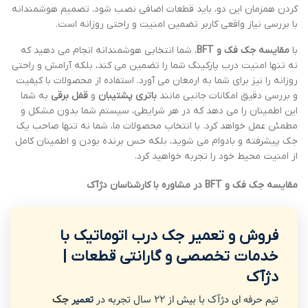
کردن همزمان این دو، باید قطعات اضافی نصب شود. تصمیم هوشمندانه
با بررسی نیاز واقعی کاربر تضمین امنیت و راحتی روزانه است.
با
مقایسه جک فک و BFT
، شما انتخابی هوشمندانه انجام می دهید که
نه تنها امنیت درب پارکینگ شما را تضمین می کند، بلکه آرامش و راحتی
روزانه را نیز برای شما به ارمغان می آورد. استفاده از محصولات با کیفیت
و بررسی دقیق امکانات جانبی مانند
باتری پشتیبان
و
قفل برقی
به شما
این اطمینان را می دهد که در هر شرایطی، سیستم شما بدون مشکل و
مطمئن عمل خواهد کرد. با انتخاب محصولات ما، شما نه تنها صاحب یک
جک پیشرفته و بادوام می شوید، بلکه حس برنده بودن و اطمینان کامل
از امنیت محیط خود را تجربه خواهید کرد.
مقایسه جک فک و BFT در مشاوره با کارشناسان دژآک
فروش و تعمیر جک درب اتوماتیک با
خدمات تخصصی و گارانتی قطعات |
دژآک
تیم حرفه ای دژآک با بیش از 22 سال تجربه در
تعمیر
جک