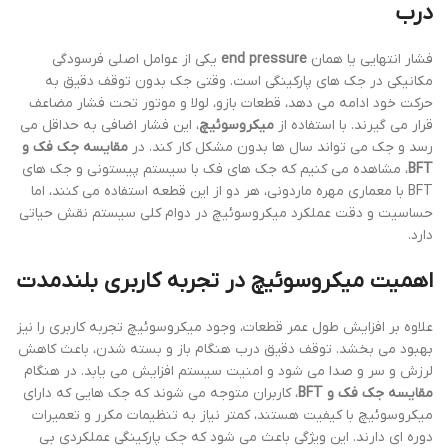
درب
فشار انتهایی یا همان
end pressure
یکی از عوامل اصلی فرسودگی
مکانیکی در جک های پارکینگی است. وقتی جک بدون توقف دقیق به
حرکت خود ادامه می دهد، قطعات بازو، لولا و موتور تحت فشار مضاعف
قرار می گیرند. با استفاده از
میکروسوئیچ
، این فشار اضافی به حداقل می
رسد و جک می تواند سال ها بدون مشکل کار کند. در
مقایسه جک فک و
BFT
، مشاهده می کنیم که جک های فک با سیستم پیستونی و جک های
BFT با معماری مهره ماردونی، هر دو از این قطعه استفاده می کنند، اما
حساسیت و دقت عملکرد میکروسوئیچ در دوام کلی سیستم نقش حیاتی
دارد.
اهمیت میکروسوئیچ در تجربه کاربری بلندمدت
علاوه بر افزایش طول عمر قطعات، وجود میکروسوئیچ تجربه کاربری را نیز
بهبود می بخشد. توقف دقیق درب هنگام باز و بسته شدن، باعث کاهش
لرزش و سر و صدا می شود و امنیت سیستم افزایش می یابد. در هنگام
مقایسه جک فک و BFT
، کاربران متوجه می شوند که جک هایی که دارای
میکروسوئیچ با کیفیت هستند، کمتر نیاز به تنظیمات مکرر و تعمیرات
دوره ای دارند. این ویژگی باعث می شود که جک پارکینگی عملکردی بی