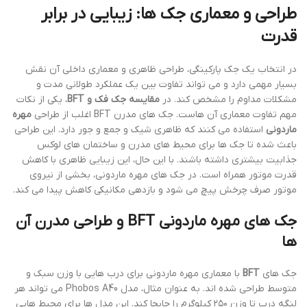
طراحی و معماری جک ها: زیبایی در برابر
قدرت
در انتخاب یک جک پارکینگی، طراحی ظاهری و معماری داخلی آن نقش
بسیار مهمی دارد و می تواند تفاوت بین یک عملکرد طولانی مدت و
مشکلات مداوم را مشخص کند. در
مقایسه جک فک و BFT
، یکی از نکات
مهم تفاوت معماری آن هاست. جک های مدرن BFT اغلب از طراحی
مهره
ماردونی
استفاده می کنند که ظاهری شیک و جمع و جور دارد. این طراحی
باعث شده تا جک ها برای محیط های مدرن و ساختمان های لوکس
جذابیت بیشتری داشته باشند. با این حال، این زیبایی ظاهری با کاهش
قدرت موتور همراه است. در جک های مهره ماردونی، بخشی از نیروی
موتور صرف چرخش پیچ می شود و بازدهی مکانیکی کاهش پیدا می کند.
جک های مهره ماردونی BFT و طراحی مدرن آن
ها
جک های
BFT
با معماری مهره ماردونی برای درب هایی با وزن سبک و
متوسط طراحی شده اند. به عنوان مثال، مدل Phobos A40 می تواند هر
لنگه درب تا وزن ۲۵۰ کیلوگرم را جابجا کند. این مدل ها برای محیط هایی