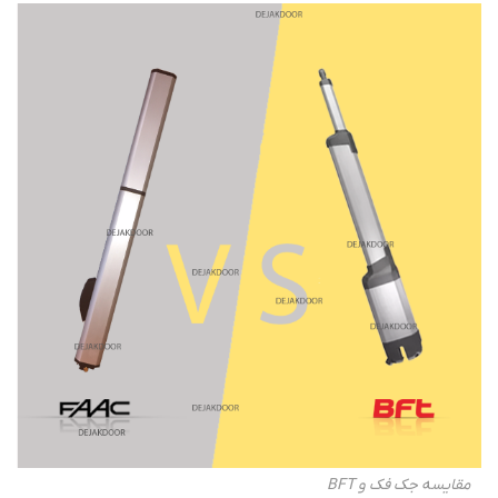
مقایسه جک فک و BFT