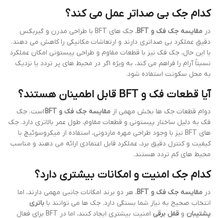
کدام جک بی صداتر عمل می کند؟
در
مقایسه جک فک و BFT
، جک های BFT با طراحی مدرن و گیربکس
دقیق عملکرد بی صداتری دارند و ارتعاشات مکانیکی را کاهش می دهند.
با این حال، جک فک نیز با قطعات مقاوم و طراحی پیستونی امکان عملکرد
نسبتاً آرام را فراهم می کند، به ویژه اگر در محیط های پر تردد یا نزدیک
به محل سکونت استفاده شود.
آیا قطعات فک و BFT قابل اطمینان هستند؟
دوام قطعات جک ها بخش مهمی از
مقایسه جک فک و BFT
است. جک
فک به دلیل ساختار پیستونی و قطعات مقاوم، طول عمر بالاتری دارد. جک
های BFT نیز با وجود طراحی مهره ماردونی، استفاده از میکروسوئیچ با
کیفیت و کنترل دقیق برد، عملکرد قابل اعتمادی ارائه می دهند و مناسب
محیط های کم تردد هستند.
کدام جک امنیت و امکانات بیشتری دارد؟
در
مقایسه جک فک و BFT
، هر دو برند امکانات جانبی مهمی دارند، اما
انتخاب صحیح به نیاز شما بستگی دارد. جک ها می توانند با
باتری
پشتیبان
و
قفل برقی
امنیت بیشتری ایجاد کنند، اما در BFT برای فعال