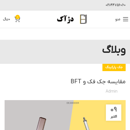
021-44756060
0
منو
0
﷼
وبلاگ
جک پارکینگ
مقایسه جک فک و BFT
Admin
09
اکتبر