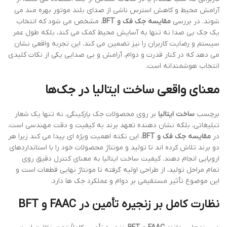
آرامش محیط و کاهش استرس ناشی از صدای بلند موتور بهره مند می
شوند. در بررسی
مقایسه جک فک و BFT
، مشخص می شود که انتخاب
یک جک بی صدا نه تنها به آسایش محیط کمک می کند، بلکه طول عمر
سیستم و رضایت کاربران را نیز تضمین می کند. این تجربه واقعی نشان
می دهد که در کنار قدرت و دوام، آرامش و بی صدایی یکی از نکات کلیدی
انتخاب هوشمندانه است.
معنای واقعی ساخت ایتالیا در جک‌ها
برچسب
ساخت ایتالیا
بر روی محصولات جک پارکینگی، نه تنها یک شعار
تبلیغاتی، بلکه نشان دهنده تعهد برند به کیفیت و دقت مهندسی است.
در
مقایسه جک فک و BFT
، این نکته اهمیت ویژه ای پیدا می کند زیرا هر
دو برند تلاش کرده اند تا تولید و مونتاژ محصولات خود را با استانداردهای
اروپایی انجام دهند. کیفیت ساخت ایتالیا به معنای کنترل دقیق روی
تمام مراحل تولید، از طراحی اولیه گرفته تا مونتاژ نهایی قطعات است و
این موضوع تأثیر مستقیمی بر دوام و عملکرد جک ها دارد.
نظارت کامل بر زنجیره تأمین در FAAC و BFT