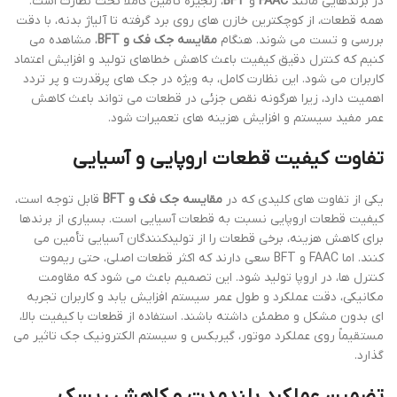
در برندهایی مانند
FAAC
و
BFT
، زنجیره تأمین کاملاً تحت نظارت است.
همه قطعات، از کوچکترین خازن های روی برد گرفته تا آلیاژ بدنه، با دقت
بررسی و تست می شوند. هنگام
مقایسه جک فک و BFT
، مشاهده می
کنیم که کنترل دقیق کیفیت باعث کاهش خطاهای تولید و افزایش اعتماد
کاربران می شود. این نظارت کامل، به ویژه در جک های پرقدرت و پر تردد
اهمیت دارد، زیرا هرگونه نقص جزئی در قطعات می تواند باعث کاهش
عمر مفید سیستم و افزایش هزینه های تعمیرات شود.
تفاوت کیفیت قطعات اروپایی و آسیایی
یکی از تفاوت های کلیدی که در
مقایسه جک فک و BFT
قابل توجه است،
کیفیت قطعات اروپایی نسبت به قطعات آسیایی است. بسیاری از برندها
برای کاهش هزینه، برخی قطعات را از تولیدکنندگان آسیایی تأمین می
کنند. اما FAAC و BFT سعی دارند که اکثر قطعات اصلی، حتی ریموت
کنترل ها، در اروپا تولید شود. این تصمیم باعث می شود که مقاومت
مکانیکی، دقت عملکرد و طول عمر سیستم افزایش یابد و کاربران تجربه
ای بدون مشکل و مطمئن داشته باشند. استفاده از قطعات با کیفیت بالا،
مستقیماً روی عملکرد موتور، گیربکس و سیستم الکترونیک جک تاثیر می
گذارد.
تضمین عملکرد بلندمدت و کاهش ریسک