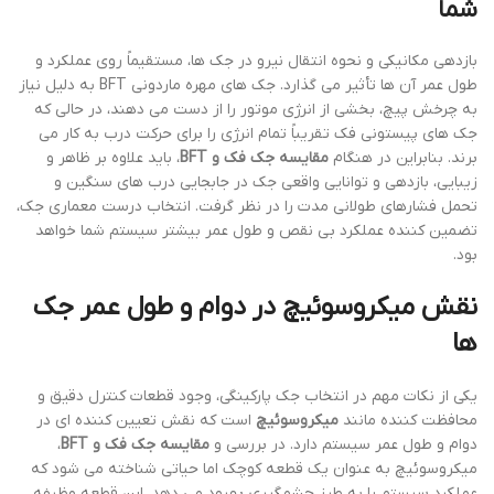
شما
بازدهی مکانیکی و نحوه انتقال نیرو در جک ها، مستقیماً روی عملکرد و
طول عمر آن ها تأثیر می گذارد. جک های مهره ماردونی BFT به دلیل نیاز
به چرخش پیچ، بخشی از انرژی موتور را از دست می دهند، در حالی که
جک های پیستونی فک تقریباً تمام انرژی را برای حرکت درب به کار می
برند. بنابراین در هنگام
مقایسه جک فک و BFT
، باید علاوه بر ظاهر و
زیبایی، بازدهی و توانایی واقعی جک در جابجایی درب های سنگین و
تحمل فشارهای طولانی مدت را در نظر گرفت. انتخاب درست معماری جک،
تضمین کننده عملکرد بی نقص و طول عمر بیشتر سیستم شما خواهد
بود.
نقش میکروسوئیچ در دوام و طول عمر جک
ها
یکی از نکات مهم در انتخاب جک پارکینگی، وجود قطعات کنترل دقیق و
محافظت کننده مانند
میکروسوئیچ
است که نقش تعیین کننده ای در
دوام و طول عمر سیستم دارد. در بررسی و
مقایسه جک فک و BFT
،
میکروسوئیچ به عنوان یک قطعه کوچک اما حیاتی شناخته می شود که
عملکرد سیستم را به طرز چشمگیری بهبود می دهد. این قطعه وظیفه