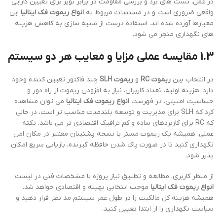
در عمل، تست های برد و بررسی مقاومت در برابر نویز برای تعیین کارایی
واقعی ضروری است و در مستندات مربوط به
انواع ریموت فک ایتالیا
این
معیارها آورده شده اند. استفاده درست از شبیه سازی به کاهش هزینه
های نگهداری منجر می شود.
1.3 مقایسه عملی مزایا و معایب هر دو سیستم
در انتخاب بین
ریموت RC
و
ریموت SLH
چند فاکتور تعیین کننده وجود
دارد: هزینه اولیه، تعداد کاربران، نیاز به افزودن ریموت از راه دور و
حساسیت امنیتی. در فهرست
انواع ریموت فک ایتالیا
می توان مشاهده
کرد که SLH برای مدیریت و توسعه بلندمدت مناسب تر است، در حالی
که RC برای کاربردهای ساده و کم ترافیک اقتصادی تر می باشد. نکته
عملی: همیشه یک ریموت مستر یا نسخه پشتیبان معتبر در مکان امن
نگهداری کنید تا در صورت پاک شدن حافظه گیرنده، بازیابی سریع امکان
پذیر شود.
از منظر کاربری، مطالعه و تطبیق نیاز پروژه با مشخصات فنی در لیست
انواع ریموت فک ایتالیا
موجب انتخابی بهینه و اقتصادی خواهد شد.
همیشه هزینه کل مالکیت را در طول عمر سیستم مد نظر قرار دهید و
سیاست نگهداری را از ابتدا تعیین کنید.