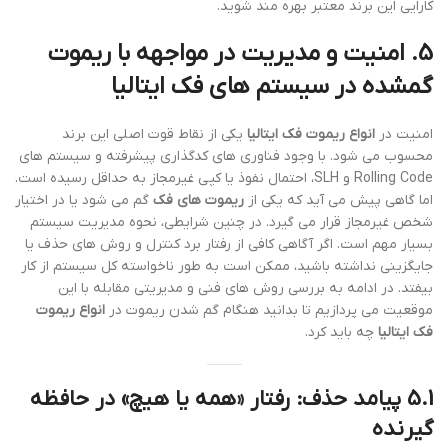
کارایی این برند معتبر بهره مند شوید.
5. امنیت و مدیریت در مواجهه با
ریموت
گمشده
در سیستم های
فک ایتالیا
امنیت در
انواع ریموت فک ایتالیا
یکی از نقاط قوت اصلی این برند
محسوب می شود. با وجود فناوری های کدگذاری پیشرفته و سیستم های
Rolling Code و SLH، احتمال نفوذ یا کپی غیرمجاز به حداقل رسیده است.
اما گاهی پیش می آید که یکی از
ریموت های فک
گم می شود یا در اختیار
شخص غیرمجاز قرار می گیرد. در چنین شرایطی، نحوه مدیریت سیستم
بسیار مهم است. اگر آگاهی کافی از رفتار برد کنترل و روش های حذف یا
جایگزینی نداشته باشید، ممکن است به طور ناخواسته کل سیستم از کار
بیفتد. در ادامه به بررسی روش های فنی و مدیریتی مقابله با این
موقعیت می پردازیم تا بدانید هنگام گم شدن ریموت در
انواع ریموت
فک ایتالیا
چه باید کرد.
5.1 پیامد حذف: رفتار «همه یا هیچ» در حافظه
گیرنده