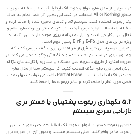
در بسیاری از مدل های
انواع ریموت فک ایتالیا
، گیرنده از حافظه مرکزی با
منطق
All or Nothing
استفاده می کند. این یعنی اگر شما اقدام به حذف
یک ریموت گمشده کنید، سیستم تمام کدهای ذخیره شده را حذف کرده و
حافظه را به حالت اولیه برمی گرداند. در نتیجه، حتی ریموت های سالم و
فعال نیز از کار می افتند و نیاز به
برنامه ریزی مجدد
دارند. این نکته به
ویژه در بردهای مدل
E045
و
E124
بسیار مهم است.
بنابراین توصیه می شود قبل از هر اقدامی برای حذف، بررسی کنید که
چه نوع بردی در سیستم نصب شده و حافظه آن چگونه عمل می کند. در
صورت امکان از طریق دفترچه فنی دستگاه یا مشاوره با کارشناسان
دژآک
،
روش ایمن تری برای حذف انتخاب کنید. اگر سیستم شما از مدل های
جدیدتر
فک ایتالیا
با قابلیت
Partial Erase
باشد، می توانید تنها ریموت
خاص مورد نظر را حذف کرده و سایر ریموت ها را حفظ کنید.
5.2 نگهداری
ریموت پشتیبان یا مستر
برای
بازیابی سریع سیستم
داشتن
ریموت مستر
در
انواع ریموت فک ایتالیا
اهمیت زیادی دارد. این
ریموت ها در واقع کلید اصلی سیستم هستند و بدون آن، در صورت بروز