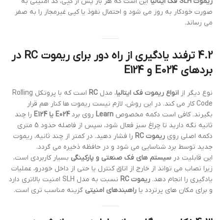
ریموت SLH فک ایتالیا
این است که هر بار پس از کپی، کد امنیتی به
صورت خودکار به روز می شود و احتمال نفوذ یا کپی غیرمجاز را به صفر
می رساند.
4.2 ترفند یادگیری از راه دور برای
ریموت RC
در
بردهای
E024
و
E124
نوع دیگر از
انواع ریموت فک ایتالیا
، مدل
RC
است که با پروتکل Rolling
Code کار می کند. در این روش، لازم نیست ریموت ها کنار هم قرار
بگیرند. کافی است دکمه مخصوص
Learn
روی برد
E024 یا E124
را چند
ثانیه نگه دارید تا چراغ سبز فعال شود، سپس از فاصله حدود 5 متری
دکمه اصلی روی
ریموت RC
را فشار دهید. در کمتر از چند ثانیه، ریموت
جدید توسط برد شناسایی می شود و در حافظه ذخیره می گردد.
این قابلیت در
سیستم های فک صنعتی و پارکینگی
بسیار کاربردی است،
زیرا نصاب می تواند از خارج از اتاق کنترل یا حتی از داخل خودرو، عملیات
یادگیری را انجام دهد.
ریموت RC
نسبت به مدل SLH امنیت بالاتری دارد
و برای مکان های پرتردد یا
راهبندهای امنیتی
گزینه مناسب تری است.