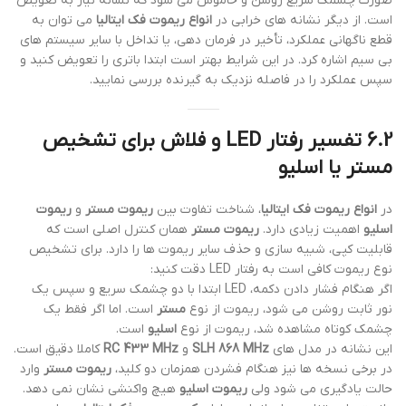
صورت چشمک سریع روشن و خاموش می شود که نشانه نیاز به تعویض
است. از دیگر نشانه های خرابی در
انواع ریموت فک ایتالیا
می توان به
قطع ناگهانی عملکرد، تأخیر در فرمان دهی، یا تداخل با سایر سیستم های
بی سیم اشاره کرد. در این شرایط بهتر است ابتدا باتری را تعویض کنید و
سپس عملکرد را در فاصله نزدیک به گیرنده بررسی نمایید.
6.2 تفسیر رفتار LED و فلاش برای تشخیص
مستر یا اسلیو
در
انواع ریموت فک ایتالیا
، شناخت تفاوت بین
ریموت مستر
و
ریموت
اسلیو
اهمیت زیادی دارد.
ریموت مستر
همان کنترل اصلی است که
قابلیت کپی، شبیه سازی و حذف سایر ریموت ها را دارد. برای تشخیص
نوع ریموت کافی است به رفتار LED دقت کنید:
اگر هنگام فشار دادن دکمه، LED ابتدا با دو چشمک سریع و سپس یک
نور ثابت روشن می شود، ریموت از نوع
مستر
است. اما اگر فقط یک
چشمک کوتاه مشاهده شد، ریموت از نوع
اسلیو
است.
این نشانه در مدل های
SLH 868 MHz
و
RC 433 MHz
کاملا دقیق است.
در برخی نسخه ها نیز هنگام فشردن همزمان دو کلید،
ریموت مستر
وارد
حالت یادگیری می شود ولی
ریموت اسلیو
هیچ واکنشی نشان نمی دهد.