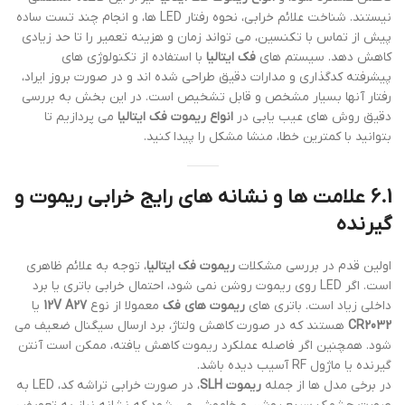
نیستند. شناخت علائم خرابی، نحوه رفتار LED ها، و انجام چند تست ساده
پیش از تماس با تکنسین، می تواند زمان و هزینه تعمیر را تا حد زیادی
کاهش دهد. سیستم های
فک ایتالیا
با استفاده از تکنولوژی های
پیشرفته کدگذاری و مدارات دقیق طراحی شده اند و در صورت بروز ایراد،
رفتار آنها بسیار مشخص و قابل تشخیص است. در این بخش به بررسی
دقیق روش های عیب یابی در
انواع ریموت فک ایتالیا
می پردازیم تا
بتوانید با کمترین خطا، منشا مشکل را پیدا کنید.
6.1 علامت ها و نشانه های رایج خرابی ریموت و
گیرنده
اولین قدم در بررسی مشکلات
ریموت فک ایتالیا
، توجه به علائم ظاهری
است. اگر LED روی ریموت روشن نمی شود، احتمال خرابی باتری یا برد
داخلی زیاد است. باتری های
ریموت های فک
معمولا از نوع
12V A27
یا
CR2032
هستند که در صورت کاهش ولتاژ، برد ارسال سیگنال ضعیف می
شود. همچنین اگر فاصله عملکرد ریموت کاهش یافته، ممکن است آنتن
گیرنده یا ماژول RF آسیب دیده باشد.
در برخی مدل ها از جمله
ریموت SLH
، در صورت خرابی تراشه کد، LED به