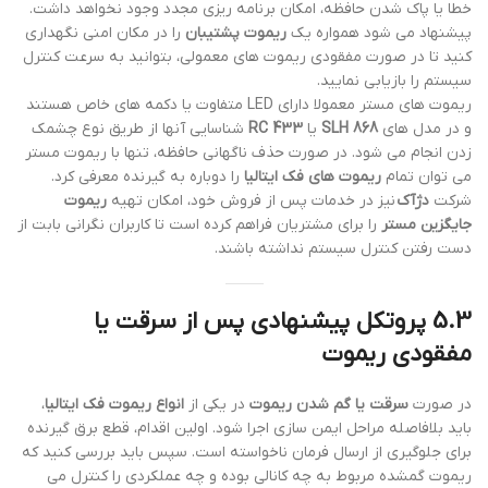
خطا یا پاک شدن حافظه، امکان برنامه ریزی مجدد وجود نخواهد داشت.
پیشنهاد می شود همواره یک
ریموت پشتیبان
را در مکان امنی نگهداری
کنید تا در صورت مفقودی ریموت های معمولی، بتوانید به سرعت کنترل
سیستم را بازیابی نمایید.
ریموت های مستر معمولا دارای LED متفاوت یا دکمه های خاص هستند
و در مدل های
SLH 868
یا
RC 433
شناسایی آنها از طریق نوع چشمک
زدن انجام می شود. در صورت حذف ناگهانی حافظه، تنها با ریموت مستر
می توان تمام
ریموت های فک ایتالیا
را دوباره به گیرنده معرفی کرد.
شرکت
دژآک
نیز در خدمات پس از فروش خود، امکان تهیه
ریموت
جایگزین مستر
را برای مشتریان فراهم کرده است تا کاربران نگرانی بابت از
دست رفتن کنترل سیستم نداشته باشند.
5.3 پروتکل پیشنهادی پس از
سرقت یا
مفقودی ریموت
در صورت
سرقت یا گم شدن ریموت
در یکی از
انواع ریموت فک ایتالیا
،
باید بلافاصله مراحل ایمن سازی اجرا شود. اولین اقدام، قطع برق گیرنده
برای جلوگیری از ارسال فرمان ناخواسته است. سپس باید بررسی کنید که
ریموت گمشده مربوط به چه کانالی بوده و چه عملکردی را کنترل می