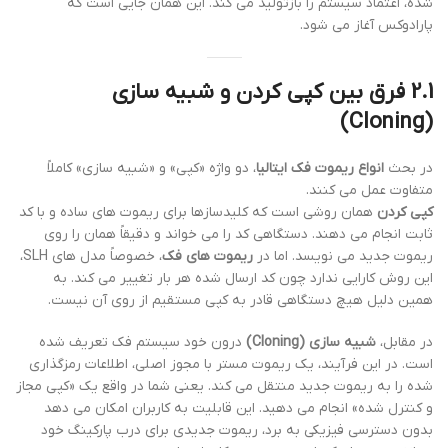
شده، اعتماد سیستم را بازتولید می کند. این همان جایی است که
پارادوکس آغاز می شود.
2.1 فرق بین کپی کردن و شبیه سازی
(Cloning)
در بحث
انواع ریموت فک ایتالیا
، دو واژه «کپی» و «شبیه سازی» کاملاً
متفاوت عمل می کنند.
کپی کردن
همان روشی است که کلیدسازها برای ریموت های ساده و با کد
ثابت انجام می دهند. دستگاهی کد را می خواند و دقیقاً همان را روی
ریموت جدید می نویسد. اما در
ریموت های فک
، خصوصاً مدل های SLH،
این روش کارایی ندارد چون کد ارسال شده هر بار تغییر می کند. به
همین دلیل هیچ دستگاهی قادر به کپی مستقیم از روی آن نیست.
در مقابل،
شبیه سازی (Cloning)
درون خود سیستم فک تعریف شده
است. در این فرآیند، یک ریموت مستر با مجوز اصلی، اطلاعات رمزگذاری
شده را به ریموت جدید منتقل می کند. یعنی شما در واقع یک «کپی مجاز
و کنترل شده» انجام می دهید. این قابلیت به کاربران امکان می دهد
بدون دسترسی فیزیکی به برد، ریموت جدیدی برای درب پارکینگ خود