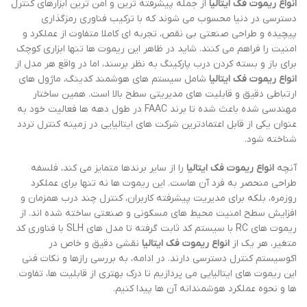
انواع ریموت فک ایتالیا
از جمله پیشرفته ترین و امن ترین ابزارهای کنترل
دسترسی در دنیا محسوب می شوند که با ترکیب فناوری رمزگذاری
پیچیده و طراحی صنعتی بی نقص، تجربه ای کاملا متفاوت از عملکرد و
امنیت را فراهم می کنند. شاید در ظاهر این ریموت ها تنها ابزاری کوچک
برای باز و بسته کردن درب پارکینگ به نظر برسند، اما در واقع هر مدل از
انواع ریموت فک ایتالیا
شامل سیستم های هوشمند کدینگ، ماژول های
ارتباطی دقیق و قابلیت های مدیریتی سطح بالا است. همین ساختار
مهندسی شده باعث شده تا برند FAAC در طول دهه ها فعالیت خود به
عنوان یکی از قابل اعتمادترین شرکت های ایتالیایی در زمینه کنترل تردد
شناخته شود.
آنچه
انواع ریموت فک ایتالیا
را از سایر برندها متمایز می کند، فلسفه
طراحی منحصر به فرد آن هاست. این ریموت ها نه تنها برای عملکرد
روزمره، بلکه برای مدیریت پیشرفته کاربران، کنترل چند درب همزمان و
افزایش سطح امنیت محیط های مسکونی و صنعتی ساخته شده اند. از
ریموت های RC با سیستم کد ثابت گرفته تا مدل های SLH با فناوری کد
متغیر، هر یک از
انواع ریموت فک ایتالیا
نقشی دقیق و خاص در
اکوسیستم کنترل دسترسی دارند. در ادامه، به بررسی رازها و نکات فنی
این ریموت های ایتالیایی می پردازیم تا درک بهتری از قابلیت ها، تفاوت
ها و نحوه عملکرد هوشمندانه آن ها پیدا کنیم.