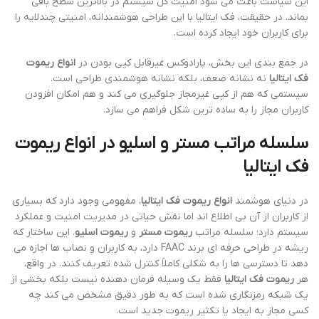
این سیاست باعث می شود امنیت کل سیستم در بالاترین سطح باقی
بماند. در حقیقت، فک ایتالیا با این طراحی هوشمندانه، امنیتی چندلایه را
برای کاربران خود ایجاد کرده است.
در جمع بندی این بخش، پارادوکس غیرقابل کپی بودن در
انواع ریموت
فک ایتالیا
نه نشانه ضعف، بلکه نشانه هوشمندی طراحی است.
سیستمی که هم از کپی غیرمجاز جلوگیری می کند و هم امکان افزودن
کاربران مجاز را به ساده ترین شکل فراهم می سازد.
سلسله مراتب مستر و اسلیو در
انواع ریموت
فک ایتالیا
در دنیای هوشمند
انواع ریموت فک ایتالیا
، مفهومی وجود دارد که بسیاری
از کاربران از آن بی اطلاع اند اما نقش حیاتی در مدیریت امنیت و عملکرد
سیستم دارد؛ سلسله مراتب
ریموت مستر
و
ریموت اسلیو
. این ساختار که
ریشه در طراحی حرفه ای برند FAAC دارد، به کاربران و نصاب ها اجازه می
دهد تا دسترسی ها را به شکلی کاملاً کنترل شده تعریف کنند. در واقع،
هر
ریموت فک ایتالیا
فقط یک وسیله فرمان دهنده نیست بلکه بخشی از
یک شبکه رمزنگاری شده است که به طور دقیق مشخص می کند چه
کسی مجاز به ایجاد یا تکثیر ریموت جدید است.