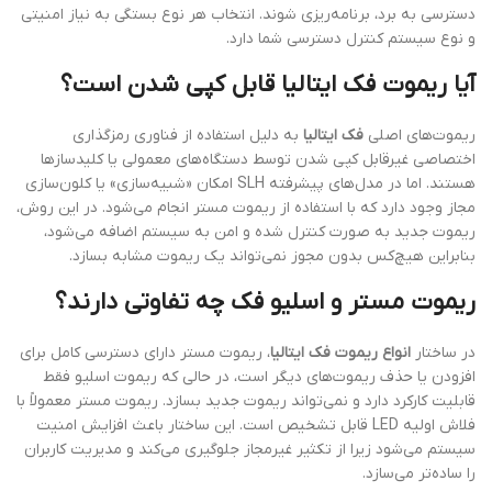
دسترسی به برد، برنامه‌ریزی شوند. انتخاب هر نوع بستگی به نیاز امنیتی
و نوع سیستم کنترل دسترسی شما دارد.
آیا ریموت فک ایتالیا قابل کپی شدن است؟
ریموت‌های اصلی
فک ایتالیا
به دلیل استفاده از فناوری رمزگذاری
اختصاصی غیرقابل کپی شدن توسط دستگاه‌های معمولی یا کلیدسازها
هستند. اما در مدل‌های پیشرفته SLH امکان «شبیه‌سازی» یا کلون‌سازی
مجاز وجود دارد که با استفاده از ریموت مستر انجام می‌شود. در این روش،
ریموت جدید به صورت کنترل شده و امن به سیستم اضافه می‌شود،
بنابراین هیچ‌کس بدون مجوز نمی‌تواند یک ریموت مشابه بسازد.
ریموت مستر و اسلیو فک چه تفاوتی دارند؟
در ساختار
انواع ریموت فک ایتالیا
، ریموت مستر دارای دسترسی کامل برای
افزودن یا حذف ریموت‌های دیگر است، در حالی که ریموت اسلیو فقط
قابلیت کارکرد دارد و نمی‌تواند ریموت جدید بسازد. ریموت مستر معمولاً با
فلاش اولیه LED قابل تشخیص است. این ساختار باعث افزایش امنیت
سیستم می‌شود زیرا از تکثیر غیرمجاز جلوگیری می‌کند و مدیریت کاربران
را ساده‌تر می‌سازد.