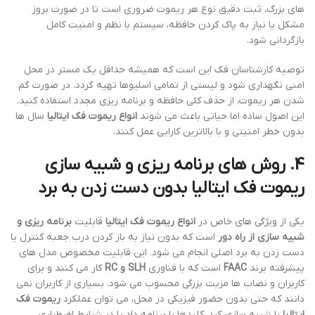
های بزرگ، ثبت دقیق نوع هر ریموت ضروری است تا در صورت بروز
مشکل یا نیاز به پاک کردن حافظه، سیستم با نظم و امنیت کامل
بازگردانی شود.
توصیه کارشناسان فک این است که همیشه حداقل یک مستر در محل
امنی نگهداری شود و لیستی از تمامی اسلیوها تهیه گردد. در صورت گم
شدن هر ریموت، از حذف کلی حافظه و برنامه ریزی مجدد استفاده کنید.
این اصول ساده اما حیاتی باعث می شوند
انواع ریموت فک ایتالیا
سال ها
بدون خطر امنیتی و با بالاترین کارایی عمل کنند.
4. روش های برنامه ریزی و شبیه سازی
ریموت فک ایتالیا
بدون دست زدن به برد
یکی از ویژگی های خاص در
انواع ریموت فک ایتالیا
قابلیت
برنامه ریزی و
شبیه سازی از راه دور
است که بدون نیاز به باز کردن درب جعبه کنترل یا
دست زدن به برد اصلی انجام می شود. این قابلیت مخصوص مدل های
پیشرفته برند
FAAC
است که با فناوری
SLH و RC
کار می کنند و برای
کاربران و نصاب ها مزیت بزرگی محسوب می شود. بسیاری از کاربران نمی
دانند که حتی بدون حضور فیزیکی در محل، می توان عملکرد
ریموت فک
ایتالیا
را شبیه سازی کرد، کلیدها را برنامه داد یا در شرایط اضطراری