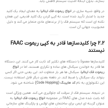
بسازند، بدون اینکه امنیت سیستم کاهش یابد.
در واقع، شبیه سازی در
انواع ریموت فک ایتالیا
به معنای ایجاد یک کلید
جدید با اعتبار تأیید شده است، نه کپی کردن یک کلید قدیمی. این همان
نکته ای است که سیستم فک را از برندهای عادی متمایز می کند و دلیل
محبوبیت جهانی آن است.
2.2 چرا کلیدسازها قادر به کپی ریموت FAAC
نیستند
کلیدسازها معمولاً با دستگاه های تکثیر کد ثابت کار می کنند. این دستگاه
ها قادر به خواندن سیگنال های ساده و تکراری هستند، اما در
انواع
ریموت فک ایتالیا
، سیگنال ها هر بار متفاوت اند. این یعنی حتی اگر کسی
بتواند یک سیگنال را ضبط کند، در دفعه بعدی دیگر قابل استفاده نیست.
این تکنولوژی به نام
کد هاپینگ (Code Hopping)
شناخته می شود.
در نتیجه، سیستم فک از سرقت کد جلوگیری می کند. همین ویژگی است
که باعث شده مدل های FAAC در مجموعه
انواع ریموت فک ایتالیا
به
عنوان گزینه ای ایمن برای ساختمان های لوکس و پارکینگ های سازمانی