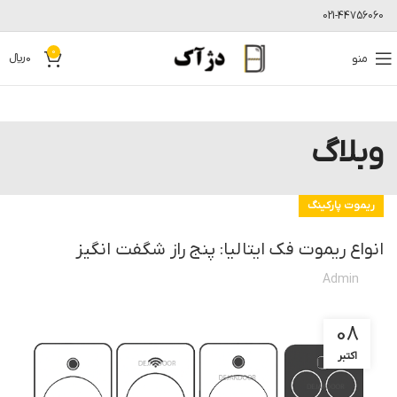
021-44756060
0
منو
0
﷼
وبلاگ
ریموت پارکینگ
انواع ریموت فک ایتالیا: پنج راز شگفت انگیز
Admin
08
اکتبر