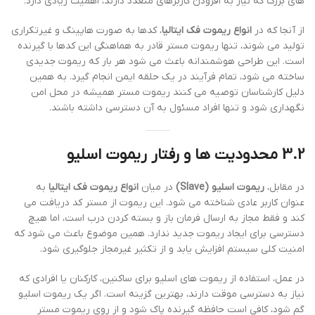
های بزرگ که نیاز به افزودن کاربرهای متعدد دارند، اهمیت زیادی دارد.
از آنجا که در
انواع ریموت فک ایتالیا
، کدها به صورت هاپینگ و غیرتکراری
تولید می شوند، تنها ریموت مستر قادر به هماهنگی این کدها با گیرنده
است. این طراحی هوشمندانه باعث می شود هر بار که ریموت جدیدی
ساخته می شود، تمام فرآیند در یک حلقه ایمن انجام گیرد. به همین
دلیل کارشناسان توصیه می کنند ریموت مستر همیشه در محل امن
نگهداری شود و تنها افراد مسئول به آن دسترسی داشته باشند.
3.2 محدودیت ها و رفتار
ریموت اسلیو
در مقابل،
ریموت اسلیو (Slave)
در میان
انواع ریموت فک ایتالیا
به
عنوان کاربر عادی شناخته می شود. این ریموت از مستر کد دریافت می
کند و فقط مجاز به ارسال فرمان باز و بسته کردن درب است، اما هیچ
دسترسی برای ایجاد ریموت جدید ندارد. همین موضوع باعث می شود که
امنیت کلی سیستم افزایش یابد و از تکثیر غیرمجاز جلوگیری شود.
در عمل، استفاده از ریموت های اسلیو برای ساکنین، کارکنان یا افرادی که
نیاز به دسترسی موقت دارند، بهترین گزینه است. اگر یک ریموت اسلیو
گم شود، کافی است حافظه گیرنده پاک شود و از روی ریموت مستر