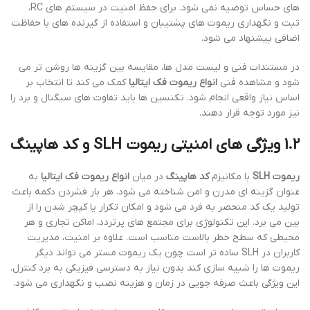
های حساس توصیه نمی شود. برای حفظ امنیت در سیستم های RC،
ثبت و نگهداری ریموت های پشتیبان و استفاده از گیرنده های با حفاظت
اضافی پیشنهاد می شود.
در مستندات فنی و لیست مدل ها، مقایسه بین گزینه ها روشن تر می
شود و مشاهده فنی
انواع ریموت فک ایتالیا
کمک می کند تا انتخاب بر
اساس نیاز واقعی انجام شود. تکنسین ها باید تفاوت های سیگنال و برد را
نیز مورد توجه قرار دهند.
1.2 ویژگی های امنیتی
ریموت SLH
و
کد هاپینگ
ریموت SLH
با مکانیزم
کد هاپینگ
در میان
انواع ریموت فک ایتالیا
به
عنوان گزینه ای مدرن و امن شناخته می شود. هر بار فشردن دکمه باعث
تولید یک کد منحصر به فرد می شود و امکان تکرار یا کپچر شدن را از
بین می برد. این تکنولوژی برای مجتمع های پرتردد، اماکن تجاری و هر
محیطی که سطح خطر بالاست مناسب است. علاوه بر امنیت، مدیریت
کاربران در SLH ساده تر است چون یک ریموت مستر می تواند دیگر
ریموت ها را شبیه سازی کند بدون نیاز به دسترسی فیزیکی به برد کنترل.
این ویژگی باعث صرفه جویی در زمان و هزینه نصب و نگهداری می شود.