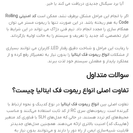
آیا برد سیگنال جدیدی دریافت می کند یا خیر.
اگر با انجام این مراحل مشکل برطرف نشد، ممکن است
کد امنیتی Rolling
Code
به هم ریخته باشد. در این صورت، تنها با ریموت مستر می توان
همگام سازی را مجدد انجام داد. تیم فنی دژآک می تواند در این شرایط با
ابزار تخصصی، کد جدید را تعریف و سیستم را به حالت اولیه بازگرداند.
با رعایت این مراحل و شناخت دقیق رفتار LED، کاربران می توانند بسیاری
از مشکلات
انواع ریموت فک ایتالیا
را بدون نیاز به تعمیرکار رفع کرده و از
عملکرد پایدار و مطمئن سیستم خود لذت ببرند.
سوالات متداول
تفاوت اصلی انواع ریموت فک ایتالیا چیست؟
تفاوت اصلی بین
انواع ریموت فک ایتالیا
در نوع کدینگ و نحوه ارتباط با
گیرنده است. ریموت‌های سری RC از کد ثابت استفاده می‌کنند و مناسب
محیط‌های کم تردد هستند، در حالی که مدل‌های SLH با فناوری کد متغیر
(هاپینگ کد) امنیت بالاتری ارائه می‌دهند. همچنین مدل‌های جدیدتر
قابلیت شبیه‌سازی ایمن از راه دور را دارند و می‌توانند بدون نیاز به