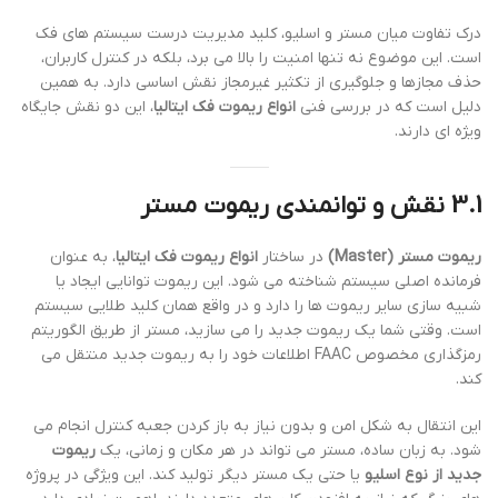
درک تفاوت میان مستر و اسلیو، کلید مدیریت درست سیستم های فک
است. این موضوع نه تنها امنیت را بالا می برد، بلکه در کنترل کاربران،
حذف مجازها و جلوگیری از تکثیر غیرمجاز نقش اساسی دارد. به همین
دلیل است که در بررسی فنی
انواع ریموت فک ایتالیا
، این دو نقش جایگاه
ویژه ای دارند.
3.1 نقش و توانمندی
ریموت مستر
ریموت مستر (Master)
در ساختار
انواع ریموت فک ایتالیا
، به عنوان
فرمانده اصلی سیستم شناخته می شود. این ریموت توانایی ایجاد یا
شبیه سازی سایر ریموت ها را دارد و در واقع همان کلید طلایی سیستم
است. وقتی شما یک ریموت جدید را می سازید، مستر از طریق الگوریتم
رمزگذاری مخصوص FAAC اطلاعات خود را به ریموت جدید منتقل می
کند.
این انتقال به شکل امن و بدون نیاز به باز کردن جعبه کنترل انجام می
شود. به زبان ساده، مستر می تواند در هر مکان و زمانی، یک
ریموت
جدید از نوع اسلیو
یا حتی یک مستر دیگر تولید کند. این ویژگی در پروژه