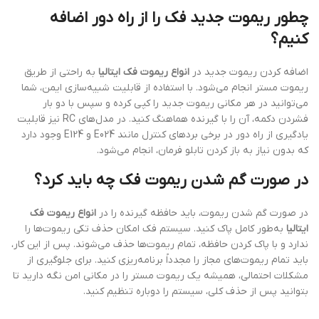
چطور ریموت جدید فک را از راه دور اضافه
کنیم؟
اضافه کردن ریموت جدید در
انواع ریموت فک ایتالیا
به راحتی از طریق
ریموت مستر انجام می‌شود. با استفاده از قابلیت شبیه‌سازی ایمن، شما
می‌توانید در هر مکانی ریموت جدید را کپی کرده و سپس با دو بار
فشردن دکمه، آن را با گیرنده هماهنگ کنید. در مدل‌های RC نیز قابلیت
یادگیری از راه دور در برخی بردهای کنترل مانند E024 و E124 وجود دارد
که بدون نیاز به باز کردن تابلو فرمان، انجام می‌شود.
در صورت گم شدن ریموت فک چه باید کرد؟
در صورت گم شدن ریموت، باید حافظه گیرنده را در
انواع ریموت فک
ایتالیا
به‌طور کامل پاک کنید. سیستم فک امکان حذف تکی ریموت‌ها را
ندارد و با پاک کردن حافظه، تمام ریموت‌ها حذف می‌شوند. پس از این کار،
باید تمام ریموت‌های مجاز را مجدداً برنامه‌ریزی کنید. برای جلوگیری از
مشکلات احتمالی، همیشه یک ریموت مستر را در مکانی امن نگه دارید تا
بتوانید پس از حذف کلی، سیستم را دوباره تنظیم کنید.