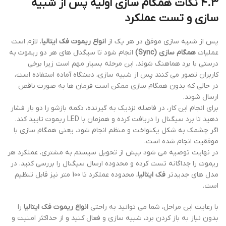
4.3 نکات همگام سازی اولیه پس از شبیه
سازی و تست عملکرد
پس از شبیه سازی موفق در هر یک از
انواع ریموت فک ایتالیا
، لازم است
عملیات
همگام سازی (Sync)
انجام شود تا سیگنال های هر دو ریموت به
درستی با برد هماهنگ شوند. این مرحله بسیار مهم است زیرا برخی
کاربران تصور می کنند پس از شبیه سازی، دستگاه آماده استفاده است،
در حالی که بدون همگام سازی ممکن است فرمان ها به صورت ناقص
ارسال شوند.
برای انجام این کار، در فاصله نزدیک به گیرنده، دکمه بازشو را دو بار فشار
دهید تا برد سیگنال را دریافت کرده و همزمان با LED ریموت تایید کند.
اگر چشمک به شکل یکنواخت و منظم انجام شود، یعنی همگام سازی با
موفقیت انجام شده است.
در نهایت توصیه می شود پیش از تحویل سیستم به مشتری، عملکرد هر
ریموت را جداگانه تست کرده و محدوده ارسال سیگنال را بررسی کنید. در
مدل های جدیدتر
فک ایتالیا
، محدوده عملکرد تا 100 متر نیز قابل تنظیم
است.
با رعایت این مراحل، شما می توانید به راحتی
انواع ریموت فک ایتالیا
را
بدون نیاز به باز کردن برد، شبیه سازی و فعال کنید و از حداکثر امنیت و