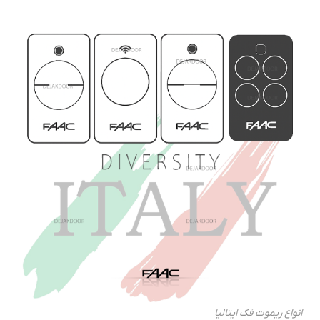
انواع ریموت فک ایتالیا