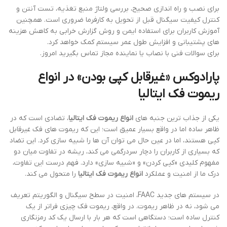
برای نصب و راه اندازی صحیح، بررسی ولتاژ منبع تغذیه، تست آنتن و
کنترل کیفیت سیگنال قبل از تحویل به کارفرما ضروری است. همچنین
آموزش کاربران برای استفاده ایمن و روش گزارش خرابی به کاهش هزینه
های پشتیبانی و افزایش طول عمر سیستم کمک خواهد کرد.
برای سوالات فنی با نصاب یا نماینده مجاز تماس بگیرید امروز.
پارادوکس «غیرقابل کپی بودن» در
انواع
ریموت فک ایتالیا
یکی از جذاب ترین جنبه های
انواع ریموت فک ایتالیا
، تضادی است که در
ظاهر ساده اما در واقع بسیار عمیق است؛ این که ریموت های فک غیرقابل
کپی هستند، اما در عین حال می توان آن ها را شبیه سازی کرد. این تضاد
که بسیاری از کاربران را دچار سردرگمی می کند، ریشه در تفاوت میان دو
مفهوم کلیدی «کپی کردن» و «شبیه سازی» دارد. فهم درست این تفاوت،
درک ما از امنیت و عملکرد
انواع ریموت فک ایتالیا
را متحول می کند.
در سیستم های جدید FAAC، امنیت در سطح سیگنال و الگوریتم تعریف
می شود، نه در ظاهر ریموت. در واقع، ریموت فک چیزی فراتر از یک
کنترل ساده است؛ دستگاهی است که هر بار با ارسال یک کد رمزنگاری