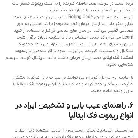
کرده است. در مرحله بعد، حافظه گیرنده را به کمک
ریموت مستر
پاک
کرده و ریموت های جدید را دوباره تعریف نمایید.
اگر سیستم شما از نوع
Rolling Code
باشد، پس از حذف، هیچ ریموت
قبلی دیگر قادر به ارسال فرمان نخواهد بود؛ زیرا کد امنیتی به طور
تصادفی تغییر می کند. در مدل های قدیمی تر نیز با استفاده از
کلید
Learn
می توان کد جدید اختصاص داد تا امنیت دوباره برقرار شود.
در نهایت، برای اطمینان از ایمنی کامل، پیشنهاد می شود محدوده
سیگنال و حساسیت گیرنده نیز بررسی شود تا اگر شخصی با
ریموت
گمشده فک ایتالیا
قصد ارسال فرمان داشته باشد، سیگنال توسط سیستم
شناسایی نشود.
با رعایت این مراحل، کاربران می توانند در صورت بروز هرگونه مشکل،
امنیت سیستم را حفظ کرده و عملکرد دقیق
انواع ریموت فک ایتالیا
را
بدون وقفه ادامه دهند.
6. راهنمای عیب یابی و تشخیص ایراد در
انواع ریموت فک ایتالیا
هر سیستم اتوماتیک ممکن است پس از مدتی استفاده دچار خطا یا
کاهش عملکرد شود، و
انواع ریموت فک ایتالیا
نیز از این قاعده مستثنی