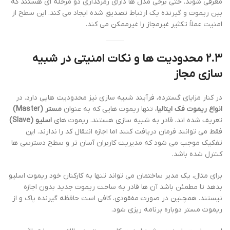
معرفی شوند. حتی برخی مدل ها دارای رمزگذاری دو مرحله ای هستند که
بین ریموت و گیرنده یک ارتباط تصدیق شده ایجاد می کند. این سطح از
امنیت عملاً تکثیر غیرمجاز را غیرممکن می کند.
2.3 محدودیت ها و نکات امنیتی در شبیه
سازی مجاز
در کنار مزایای گسترده، فرآیند شبیه سازی نیز محدودیت هایی دارد. در
انواع ریموت فک ایتالیا
، تنها ریموت هایی که به عنوان
مستر (Master)
تعریف شده اند، قادر به شبیه سازی هستند. ریموت های
اسلیو (Slave)
فقط می توانند فرمان دریافت کنند اما اجازه انتقال کد را ندارند. این
تفکیک موجب می شود که مدیریت کاربران آسان تر و سطح دسترسی ها
کنترل شده باشد.
برای مثال، یک مدیر ساختمان می تواند تنها به کارکنان خود ریموت اسلیو
بدهد تا مطمئن باشد آن ها قادر به ساخت ریموت جدید بدون اجازه
نیستند. همچنین در صورت مفقودی، کافی است حافظه گیرنده پاک و از
ریموت مستر دوباره برنامه ریزی شود.