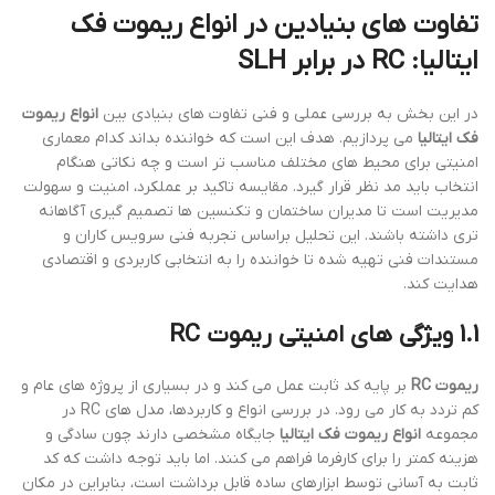
تفاوت های بنیادین در
انواع ریموت فک
ایتالیا
: RC در برابر SLH
در این بخش به بررسی عملی و فنی تفاوت های بنیادی بین
انواع ریموت
فک ایتالیا
می پردازیم. هدف این است که خواننده بداند کدام معماری
امنیتی برای محیط های مختلف مناسب تر است و چه نکاتی هنگام
انتخاب باید مد نظر قرار گیرد. مقایسه تاکید بر عملکرد، امنیت و سهولت
مدیریت است تا مدیران ساختمان و تکنسین ها تصمیم گیری آگاهانه
تری داشته باشند. این تحلیل براساس تجربه فنی سرویس کاران و
مستندات فنی تهیه شده تا خواننده را به انتخابی کاربردی و اقتصادی
هدایت کند.
1.1 ویژگی های امنیتی
ریموت RC
ریموت RC
بر پایه کد ثابت عمل می کند و در بسیاری از پروژه های عام و
کم تردد به کار می رود. در بررسی انواع و کاربردها، مدل های RC در
مجموعه
انواع ریموت فک ایتالیا
جایگاه مشخصی دارند چون سادگی و
هزینه کمتر را برای کارفرما فراهم می کنند. اما باید توجه داشت که کد
ثابت به آسانی توسط ابزارهای ساده قابل برداشت است، بنابراین در مکان