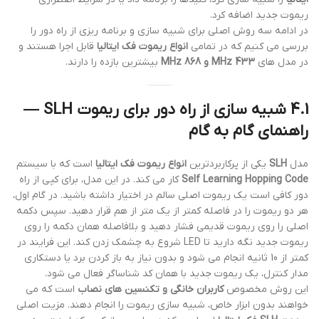
ریموت جدید اضافه کرد.
در ادامه سه روش اصلی برای شبیه سازی و برنامه ریزی از راه دور را
بررسی می کنیم که در تمامی
انواع ریموت فک ایتالیا
قابل اجرا هستند و
در مدل های
433 MHz و 868 MHz
بیشترین بازده را دارند.
4.1 شبیه سازی از راه دور برای
ریموت SLH
—
راهنمای گام به گام
مدل
SLH
یکی از پرکاربردترین
انواع ریموت فک ایتالیا
است که با سیستم
Self Learning Hopping Code
کار می کند. در این مدل، برای کپی از راه
دور کافی است یک ریموت اصلی سالم در اختیار داشته باشید. در گام اول،
هر دو ریموت را در فاصله کمتر از یک متر از هم قرار دهید. سپس دکمه
اصلی را روی ریموت قدیمی فشار دهید و بلافاصله همان دکمه را روی
ریموت جدید نگه دارید تا LED شروع به چشمک زدن کند. این فرایند در
کمتر از 10 ثانیه انجام می شود و بدون نیاز به باز کردن برد یا دستکاری
مدار کنترل، یک ریموت جدید با همان کد شناساگر فعال می شود.
این روش مخصوص
کاربران خانگی و تکنسین های نصاب
است که می
خواهند بدون ابزار خاص، شبیه سازی ریموت را انجام دهند. مزیت اصلی