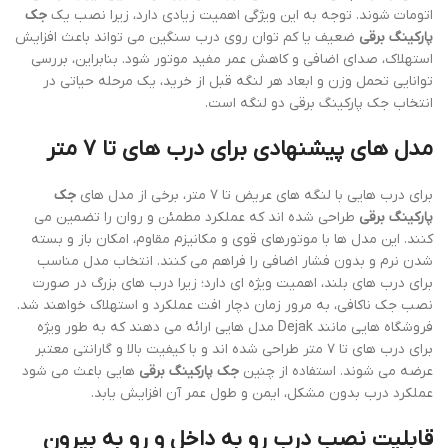
اتومات شوند. توجه به این ویژگی اهمیت زیادی دارد، زیرا نصب یک
جک
پارکینگ برقی
ضعیف یا کم توان روی درب سنگین می تواند باعث افزایش
استهلاک، صدای اضافی و کاهش عمر مفید موتور شود. بنابراین، بررسی
توانایی تحمل وزن و ابعاد هر لنگه قبل از خرید، یک مرحله حیاتی در
انتخاب جک پارکینگ برقی دو لنگه است.
مدل های پیشنهادی برای درب های تا ۷ متر
برای درب هایی با لنگه های عریض تا ۷ متر، برخی از مدل های
جک
پارکینگ برقی
طراحی شده اند که عملکرد مطمئن و روان را تضمین می
کنند. این مدل ها با موتورهای قوی و مکانیزم مقاوم، امکان باز و بسته
شدن نرم و بدون فشار اضافی را فراهم می کنند. انتخاب مدل مناسب
برای درب های بلند، اهمیت ویژه ای دارد؛ زیرا درب های بزرگ در صورت
نصب جک ناکافی، به مرور زمان دچار افت عملکرد و استهلاک خواهند شد.
فروشگاه هایی مانند Dejak مدل هایی ارائه می دهند که به طور ویژه
برای درب های تا ۷ متر طراحی شده اند و با کیفیت بالا و گارانتی معتبر
عرضه می شوند. استفاده از چنین
جک پارکینگ برقی
هایی باعث می شود
عملکرد درب بدون مشکل، ایمن و طول عمر آن افزایش یابد.
قابلیت نصب درب رو به داخل و رو به بیرون