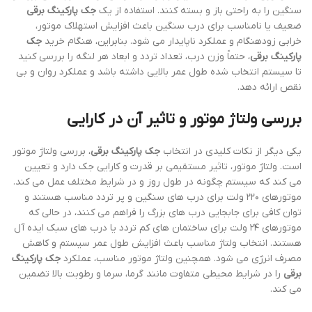
سنگین را به راحتی باز و بسته کنند. استفاده از یک
جک پارکینگ برقی
ضعیف یا نامناسب برای درب سنگین باعث افزایش استهلاک موتور،
خرابی زودهنگام و عملکرد ناپایدار می شود. بنابراین، هنگام خرید
جک
پارکینگ برقی
، حتماً وزن درب، تعداد تردد و ابعاد هر لنگه را بررسی کنید
تا سیستم انتخاب شده طول عمر بالایی داشته باشد و عملکرد روان و بی
نقص ارائه دهد.
بررسی ولتاژ موتور و تاثیر آن در کارایی
یکی دیگر از نکات کلیدی در انتخاب
جک پارکینگ برقی
، بررسی ولتاژ موتور
است. ولتاژ موتور، تاثیر مستقیمی بر قدرت و کارایی جک دارد و تعیین
می کند که سیستم چگونه در طول روز و در شرایط مختلف عمل می کند.
موتورهای ۲۲۰ ولت برای درب های سنگین و پر تردد مناسب هستند و
توان کافی برای جابجایی درب های بزرگ را فراهم می کنند، در حالی که
موتورهای ۲۴ ولت برای ساختمان های کم تردد یا درب های سبک ایده آل
هستند. انتخاب ولتاژ مناسب باعث افزایش طول عمر سیستم و کاهش
مصرف انرژی می شود. همچنین ولتاژ موتور مناسب، عملکرد
جک پارکینگ
برقی
را در شرایط محیطی متفاوت مانند گرما، سرما و رطوبت بالا تضمین
می کند.