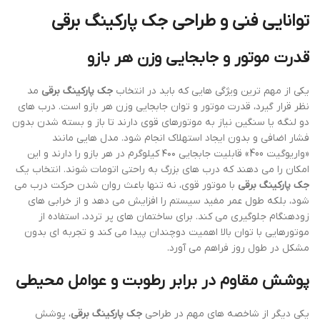
توانایی فنی و طراحی جک پارکینگ برقی
قدرت موتور و جابجایی وزن هر بازو
یکی از مهم ترین ویژگی هایی که باید در انتخاب
جک پارکینگ برقی
مد
نظر قرار گیرد، قدرت موتور و توان جابجایی وزن هر بازو است. درب های
دو لنگه یا سنگین نیاز به موتورهای قوی دارند تا باز و بسته شدن بدون
فشار اضافی و بدون ایجاد استهلاک انجام شود. مدل هایی مانند
«واریوگیت 400» قابلیت جابجایی ۴۰۰ کیلوگرم در هر بازو را دارند و این
امکان را می دهند که درب های بزرگ به راحتی اتومات شوند. انتخاب یک
جک پارکینگ برقی
با موتور قوی، نه تنها باعث روان شدن حرکت درب می
شود، بلکه طول عمر مفید سیستم را افزایش می دهد و از خرابی های
زودهنگام جلوگیری می کند. برای ساختمان های پر تردد، استفاده از
موتورهایی با توان بالا اهمیت دوچندان پیدا می کند و تجربه ای بدون
مشکل در طول روز فراهم می آورد.
پوشش مقاوم در برابر رطوبت و عوامل محیطی
یکی دیگر از شاخصه های مهم در طراحی
جک پارکینگ برقی
، پوشش