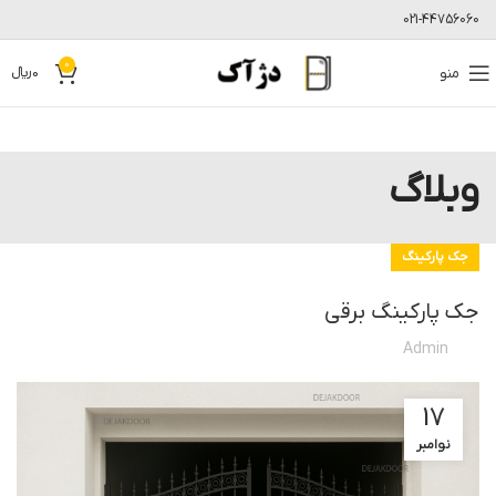
021-44756060
0
منو
0
﷼
وبلاگ
جک پارکینگ
جک پارکینگ برقی
Admin
17
نوامبر