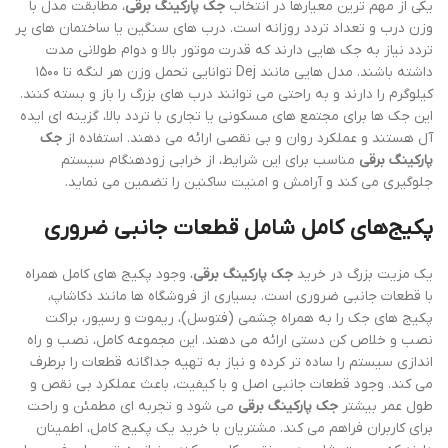
یکی از مهم ترین معیارها در انتخاب
جک پارکینگ برقی
، مطابقت مدل با
وزن درب و تعداد تردد روزانه است. درب های سنگین یا ساختمان های پر
تردد نیاز به جک هایی دارند که قدرت موتور بالا و دوام طولانی مدت
داشته باشند. مدل هایی مانند Dej توانایی تحمل وزن هر لنگه تا ۱۵۰۰
کیلوگرم را دارند و به راحتی می توانند درب های بزرگ را باز و بسته کنند.
این جک ها برای مجتمع های مسکونی یا تجاری با تردد بالا، گزینه ای ایده
آل هستند و عملکرد روان و بی نقصی ارائه می دهند. استفاده از
جک
پارکینگ برقی
مناسب برای این شرایط، از خرابی زودهنگام سیستم
جلوگیری می کند و آرامش و امنیت ساکنین را تضمین می نماید.
پکیج‌های کامل شامل قطعات جانبی ضروری
یک مزیت بزرگ در خرید
جک پارکینگ برقی
، وجود پکیج های کامل همراه
با قطعات جانبی ضروری است. بسیاری از فروشگاه ها مانند دکاشاپ،
پکیج های جک را به همراه چشمی (فتوسل)، ریموت و رسیور، براکت
نصب و خلاص کن دستی ارائه می دهند. این مجموعه کامل، نصب و راه
اندازی سیستم را ساده تر کرده و نیاز به تهیه جداگانه قطعات را برطرف
می کند. وجود قطعات جانبی اصل و با کیفیت، باعث عملکرد بی نقص و
طول عمر بیشتر
جک پارکینگ برقی
می شود و تجربه ای مطمئن و راحت
برای کاربران فراهم می کند. مشتریان با خرید یک پکیج کامل، اطمینان