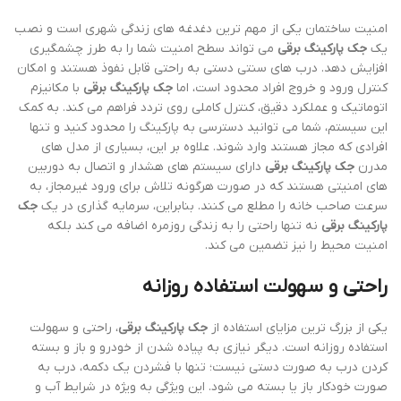
امنیت ساختمان یکی از مهم ترین دغدغه های زندگی شهری است و نصب
یک
جک پارکینگ برقی
می تواند سطح امنیت شما را به طرز چشمگیری
افزایش دهد. درب های سنتی دستی به راحتی قابل نفوذ هستند و امکان
کنترل ورود و خروج افراد محدود است، اما
جک پارکینگ برقی
با مکانیزم
اتوماتیک و عملکرد دقیق، کنترل کاملی روی تردد فراهم می کند. به کمک
این سیستم، شما می توانید دسترسی به پارکینگ را محدود کنید و تنها
افرادی که مجاز هستند وارد شوند. علاوه بر این، بسیاری از مدل های
مدرن
جک پارکینگ برقی
دارای سیستم های هشدار و اتصال به دوربین
های امنیتی هستند که در صورت هرگونه تلاش برای ورود غیرمجاز، به
سرعت صاحب خانه را مطلع می کنند. بنابراین، سرمایه گذاری در یک
جک
پارکینگ برقی
نه تنها راحتی را به زندگی روزمره اضافه می کند بلکه
امنیت محیط را نیز تضمین می کند.
راحتی و سهولت استفاده روزانه
یکی از بزرگ ترین مزایای استفاده از
جک پارکینگ برقی
، راحتی و سهولت
استفاده روزانه است. دیگر نیازی به پیاده شدن از خودرو و باز و بسته
کردن درب به صورت دستی نیست؛ تنها با فشردن یک دکمه، درب به
صورت خودکار باز یا بسته می شود. این ویژگی به ویژه در شرایط آب و