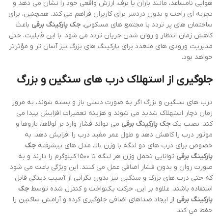
هوایی نامساعد، مانند باران یا برف، ارزش واقعی خود را نشان می دهد و
تجربه ای راحت و بدون دردسر برای کاربران فراهم می کند. همچنین، برای
ساختمان های پر تردد یا مجتمع های مسکونی،
جک پارکینگ برقی
باعث
کاهش زمان انتظار و روان شدن جریان تردد می شود. با این قابلیت، حتی
مدیریت ورودی های متعدد برای پارکینگ های بزرگ نیز آسان تر و مؤثرتر
خواهد بود.
جلوگیری از استهلاک درب های سنگین و بزرگ
درب های سنگین و بزرگ اگر به صورت دستی باز و بسته شوند، به مرور
زمان دچار استهلاک شدید می شوند و هزینه تعمیرات افزایش پیدا می
کند. نصب یک
جک پارکینگ برقی
می تواند فشار وارد بر لولاها، بازوها و
موتور درب را کاهش دهد و طول عمر مفید درب را افزایش دهد. به
خصوص برای درب های دو لنگه با وزن بالا، مدل های پیشرفته
جک
پارکینگ برقی
توانایی تحمل وزن هر لنگه تا ۱۵۰۰ کیلوگرم را دارند و به
صورت روان و بدون فشار اضافی عمل می کنند. این ویژگی باعث می شود
که حتی درب های بزرگ و سنگین نیز بدون نگرانی از آسیب دیدگی قابل
استفاده باشند. علاوه بر این، حرکت یکنواخت و کنترل شده توسط
جک
پارکینگ برقی
از ایجاد صداهای اضافی جلوگیری کرده و آرامش ساکنین را
حفظ می کند.