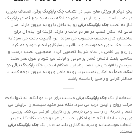
یکی دیگر از ویژگی های مهم در انتخاب
جک پارکینگ برقی
، انعطاف پذیری
در نصب است. بسیاری از درب های دو لنگه بسته به نوع فضای پارکینگ،
نیاز به نصب
جک پارکینگ برقی
رو به داخل یا رو به بیرون دارند. مدل
هایی که امکان نصب در هر دو حالت را دارند، گزینه ای ایده آل برای
ساختمان های مختلف محسوب می شوند. این قابلیت باعث می شود که
نصب جک بدون محدودیت و با بالاترین سازگاری انجام شود و عملکرد
روان و بی نقص در تمام شرایط تضمین گردد. همچنین، نصب درست و
مناسب باعث کاهش فشار بر موتور و لولاها می شود و طول عمر مفید
سیستم را افزایش می دهد. بنابراین، هنگام انتخاب
جک پارکینگ برقی دو
لنگه
، حتماً به امکان نصب درب رو به داخل و رو به بیرون توجه کنید تا
حداکثر کارایی و راحتی را داشته باشید.
استفاده از یک
جک پارکینگ برقی
مناسب برای درب دو لنگه، نه تنها باعث
حرکت روان و ایمن درب می شود، بلکه عمر مفید سیستم را افزایش می
دهد و تجربه ای راحت و بی دردسر برای کاربران فراهم می کند. بررسی
وزن درب، ابعاد لنگه ها و امکان نصب در هر دو جهت، نکات کلیدی در
انتخاب هوشمندانه و سرمایه گذاری بلندمدت در یک
جک پارکینگ برقی
هستند.