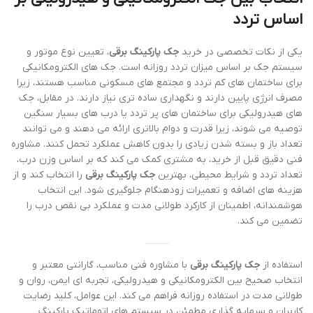
اساس تردد
یکی از نکات تخصصی در خرید
جک پارکینگ برقی
، تعیین نوع موتور و
سیستم جک بر اساس میزان تردد روزانه است. جک های الکترومکانیکی
برای ساختمان های کم تردد و مجتمع های مسکونی مناسب هستند، زیرا
مصرف انرژی پایین دارند و نگهداری ساده تری نیاز دارند. در مقابل، جک
های هیدرولیکی برای ساختمان های پر تردد یا درب های بسیار سنگین
توصیه می شوند، زیرا قدرت و دوام بالاتری ارائه می دهند و می توانند
تعداد باز و بسته شدن زیادی را بدون کاهش عملکرد تحمل کنند. مشاوره
فنی دقیق قبل از خرید، به مشتری کمک می کند که بر اساس وزن درب،
تعداد تردد و شرایط محیطی، بهترین
جک پارکینگ برقی
را انتخاب کند و از
هزینه های اضافه و تعمیرات زودهنگام جلوگیری شود. این انتخاب
هوشمندانه، اطمینان از کارکرد طولانی مدت و عملکرد بی نقص درب را
تضمین می کند.
استفاده از
جک پارکینگ برقی
با مشاوره فنی مناسب، گارانتی معتبر و
انتخاب صحیح بین الکترومکانیکی و هیدرولیکی، تجربه ای ایمن، روان و
طولانی مدت در استفاده روزانه فراهم می کند. این عوامل، کلید رضایت
کاربران و سرمایه گذاری مطمئن در سیستم های اتوماتیک پارکینگ