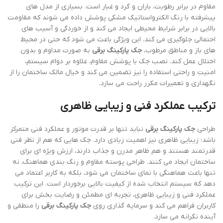
مقاوم در برابر رطوبت، باران و گرد و غبار است. بسیاری از مدل های
پیشرفته با رنگ الکترواستاتیک مشکی پوشش داده می شوند که مقاومت
بالایی در برابر شرایط محیطی ایجاد می کند و از خوردگی و آسیب های
احتمالی جلوگیری می کند. این ویژگی باعث می شود که حتی در محیط
های باز و مناطق مرطوب،
جک پارکینگ برقی
به صورت مداوم و بدون
اختلال عمل کند. نصب جک با پوشش مقاوم، علاوه بر دوام سیستم،
امنیت و راحتی استفاده را نیز تضمین می کند و خیال مالک ساختمان را از
نگهداری و تعمیرات مکرر راحت می سازد.
ترکیب عملکرد فنی و زیبایی ظاهری
طراحی
جک پارکینگ برقی
نباید تنها بر قدرت موتور و عملکرد فنی متمرکز
باشد؛ زیبایی ظاهری نیز اهمیت زیادی دارد. جک هایی که هم از نظر فنی
قدرتمند هستند و هم ظاهر مدرن و جذاب دارند، ارزش ویژه ای برای
ساختمان ایجاد می کنند. طراحی پوسته مقاوم و رنگ بندی هماهنگ، نه
تنها باعث هماهنگی با نمای ساختمان می شود، بلکه به کاربر اعتماد می
دهد که سیستم انتخاب شده از کیفیت بالایی برخوردار است. این ترکیب
عملکرد فنی و زیبایی ظاهری، تجربه ای مطمئن و رضایت بخش برای
کاربران فراهم می کند و سرمایه گذاری روی
جک پارکینگ برقی
را منطقی و
آینده نگرانه می سازد.