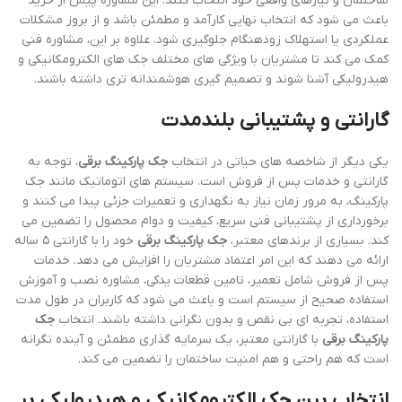
ساختمان و نیازهای واقعی خود انتخاب کنند. این مشاوره پیش از خرید
باعث می شود که انتخاب نهایی کارآمد و مطمئن باشد و از بروز مشکلات
عملکردی یا استهلاک زودهنگام جلوگیری شود. علاوه بر این، مشاوره فنی
کمک می کند تا مشتریان با ویژگی های مختلف جک های الکترومکانیکی و
هیدرولیکی آشنا شوند و تصمیم گیری هوشمندانه تری داشته باشند.
گارانتی و پشتیبانی بلندمدت
یکی دیگر از شاخصه های حیاتی در انتخاب
جک پارکینگ برقی
، توجه به
گارانتی و خدمات پس از فروش است. سیستم های اتوماتیک مانند جک
پارکینگ، به مرور زمان نیاز به نگهداری و تعمیرات جزئی پیدا می کنند و
برخورداری از پشتیبانی فنی سریع، کیفیت و دوام محصول را تضمین می
کند. بسیاری از برندهای معتبر،
جک پارکینگ برقی
خود را با گارانتی ۵ ساله
ارائه می دهند که این امر اعتماد مشتریان را افزایش می دهد. خدمات
پس از فروش شامل تعمیر، تامین قطعات یدکی، مشاوره نصب و آموزش
استفاده صحیح از سیستم است و باعث می شود که کاربران در طول مدت
استفاده، تجربه ای بی نقص و بدون نگرانی داشته باشند. انتخاب
جک
پارکینگ برقی
با گارانتی معتبر، یک سرمایه گذاری مطمئن و آینده نگرانه
است که هم راحتی و هم امنیت ساختمان را تضمین می کند.
انتخاب بین جک الکترومکانیکی و هیدرولیکی بر