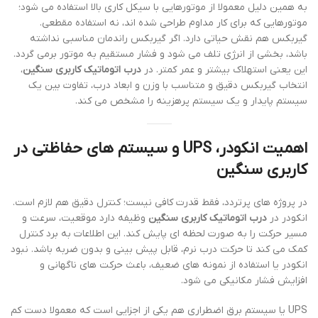
به همین دلیل معمولا از موتورهایی با سیکل کاری بالا استفاده می شود؛
موتورهایی که برای کار مداوم طراحی شده اند، نه استفاده مقطعی.
گیربکس هم نقش حیاتی دارد. اگر گیربکس راندمان مناسبی نداشته
باشد، بخشی از انرژی تلف می شود و فشار مستقیم به موتور برمی گردد.
این یعنی استهلاک بیشتر و عمر کمتر. در
درب اتوماتیک کاربری سنگین
،
انتخاب گیربکس دقیق و متناسب با وزن و ابعاد درب، تفاوت بین یک
سیستم پایدار و یک سیستم پرهزینه را مشخص می کند.
اهمیت انکودر، UPS و سیستم های حفاظتی در
کاربری سنگین
در پروژه های پرتردد، فقط قدرت کافی نیست؛ کنترل دقیق هم لازم است.
انکودر در
درب اتوماتیک کاربری سنگین
وظیفه دارد موقعیت، سرعت و
مسیر حرکت را به صورت لحظه ای پایش کند. این اطلاعات به برد کنترل
کمک می کند تا حرکت درب نرم، قابل پیش بینی و بدون ضربه باشد. نبود
انکودر یا استفاده از نمونه های ضعیف، باعث حرکت های ناگهانی و
افزایش فشار مکانیکی می شود.
UPS یا سیستم برق اضطراری هم یکی از اجزایی است که معمولا دست کم