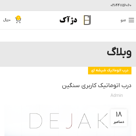
021-44756060
0
منو
0
﷼
وبلاگ
درب اتوماتیک شیشه ای
درب اتوماتیک کاربری سنگین
Admin
18
دسامبر