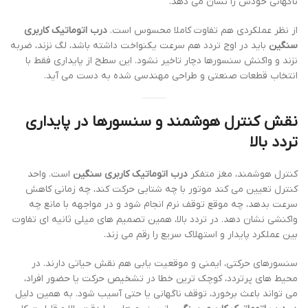
ناگهانی خودش را نشان می دهد.
از نظر عملکردی هم تفاوت کاملا محسوس است.
درب اتوماتیک کاربری
سنگین
باید در اوج تردد هم سرعت یکنواخت داشته باشد، لگ نزند، ضربه
نزند و واکنش سنسورها دچار تاخیر نشود. این سطح از پایداری فقط با
انتخاب قطعات صنعتی و طراحی مهندسی شده به دست می آید.
نقش کنترل هوشمند و سنسورها در پایداری
تردد بالا
کنترل هوشمند، مغز متفکر
درب اتوماتیک کاربری سنگین
است. واحد
کنترل تعیین می کند موتور با چه شتابی حرکت کند، چه زمانی کاهش
سرعت بدهد، چه موقع توقف نرم انجام شود و در مواجهه با مانع چه
واکنشی نشان دهد. در تردد بالا، همین تصمیم های میلی ثانیه ای تفاوت
بین عملکرد پایدار و استهلاک سریع را رقم می زند.
سنسورهای حرکتی، ایمنی و موقعیت یابی هم نقش حیاتی دارند. در
محیط های پرتردد، کوچک ترین خطا در تشخیص حرکت یا حضور افراد،
می تواند باعث برخورد، توقف ناگهانی یا حتی آسیب شود. به همین دلیل