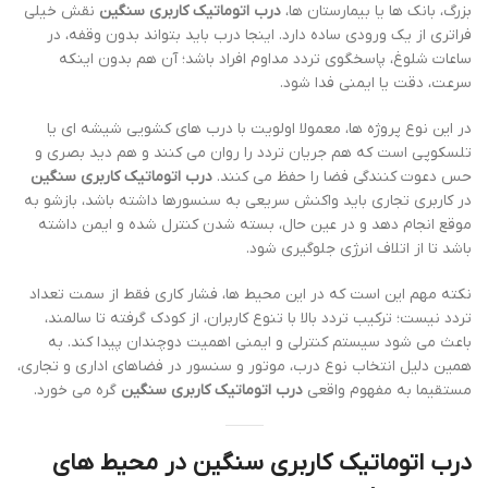
بزرگ، بانک ها یا بیمارستان ها،
درب اتوماتیک کاربری سنگین
نقش خیلی
فراتری از یک ورودی ساده دارد. اینجا درب باید بتواند بدون وقفه، در
ساعات شلوغ، پاسخگوی تردد مداوم افراد باشد؛ آن هم بدون اینکه
سرعت، دقت یا ایمنی فدا شود.
در این نوع پروژه ها، معمولا اولویت با درب های کشویی شیشه ای یا
تلسکوپی است که هم جریان تردد را روان می کنند و هم دید بصری و
حس دعوت کنندگی فضا را حفظ می کنند.
درب اتوماتیک کاربری سنگین
در کاربری تجاری باید واکنش سریعی به سنسورها داشته باشد، بازشو به
موقع انجام دهد و در عین حال، بسته شدن کنترل شده و ایمن داشته
باشد تا از اتلاف انرژی جلوگیری شود.
نکته مهم این است که در این محیط ها، فشار کاری فقط از سمت تعداد
تردد نیست؛ ترکیب تردد بالا با تنوع کاربران، از کودک گرفته تا سالمند،
باعث می شود سیستم کنترلی و ایمنی اهمیت دوچندان پیدا کند. به
همین دلیل انتخاب نوع درب، موتور و سنسور در فضاهای اداری و تجاری،
مستقیما به مفهوم واقعی
درب اتوماتیک کاربری سنگین
گره می خورد.
درب اتوماتیک کاربری سنگین در محیط های