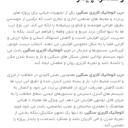
درب اتوماتیک کاربری سنگین
یکی از تجهیزات حیاتی برای پروژه های
پرتردد و محیط های صنعتی، اداری و تجاری است که ترکیبی از مهندسی
دقیق، طراحی هوشمند و فناوری پیشرفته را ارائه می کند. این نوع درب
ها نه تنها امکان تردد سریع و بدون وقفه را فراهم می کنند، بلکه با
مدیریت انرژی، افزایش امنیت و کاهش استهلاک انسانی و سازه، ارزش و
کارایی فضا را به شکل ملموسی افزایش می دهند. انتخاب درست موتور،
گیربکس، سنسورها و متریال در
درب اتوماتیک کاربری سنگین
باعث می
شود سیستم توانایی تحمل سیکل های سنگین و باز و بسته شدن مکرر
را داشته باشد و تجربه کاربری روان و مطمئن ایجاد کند.
درب اتوماتیک کاربری سنگین
همچنین نقش کلیدی در حفاظت از انرژی
و امنیت محیط دارد. باز و بسته شدن کنترل شده و دقیق این درب ها
باعث کاهش هدررفت انرژی در فضاهای پرتردد می شود و اتصال به
سیستم های کنترل دسترسی و سنسورهای ایمنی، سطح حفاظت را به
میزان قابل توجهی افزایش می دهد. این ویژگی ها، همراه با طراحی
هماهنگ با معماری ساختمان و نصب تخصصی، باعث می شود
درب
اتوماتیک کاربری سنگین
نه تنها یک تجهیز مکانیکی، بلکه بخشی از
تجربه مدرن و امن کاربران باشد و عملکرد بلندمدت و پایدار پروژه را
تضمین کند.