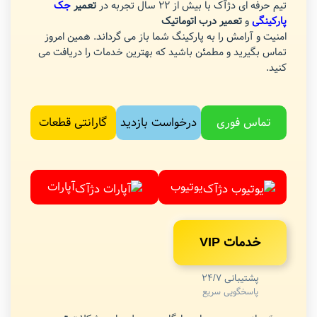
تیم حرفه ای دژآک با بیش از 22 سال تجربه در
تعمیر
جک
پارکینگی
و
تعمیر درب اتوماتیک
امنیت و آرامش را به پارکینگ شما باز می گرداند. همین امروز
تماس بگیرید و مطمئن باشید که بهترین خدمات را دریافت می
کنید.
تماس فوری
درخواست بازدید
گارانتی قطعات
یوتیوب
آپارات
خدمات VIP
پشتیبانی 24/7
پاسخگویی سریع