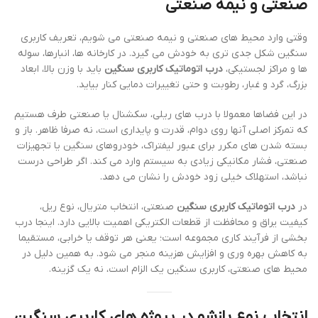
صنعتی و نیمه صنعتی
وقتی وارد محیط های صنعتی و نیمه صنعتی می شویم، تعریف کاربری
سنگین شکل جدی تری به خودش می گیرد. در کارخانه ها، انبارها، سوله
ها و مراکز لجستیکی،
درب اتوماتیک کاربری سنگین
باید با وزن بالا، ابعاد
بزرگ، گرد و غبار، رطوبت و حتی تغییرات دمایی کنار بیاید.
در این فضاها معمولا با درب های ریلی، سکشنال یا صنعتی طرف هستیم
که تمرکز اصلی آنها روی دوام، قدرت و پایداری است، نه صرفا ظاهر. باز و
بسته شدن های مکرر برای عبور لیفتراک، خودروهای سنگین یا تجهیزات
صنعتی، فشار مکانیکی زیادی به سیستم وارد می کند. اگر طراحی درست
نباشد، استهلاک خیلی زود خودش را نشان می دهد.
در
درب اتوماتیک کاربری سنگین
صنعتی، انتخاب متریال، نوع ریل،
کیفیت یراق و محافظت از قطعات الکتریکی اهمیت بالایی دارد. اینجا درب
بخشی از فرآیند کاری مجموعه است؛ یعنی هر توقف یا خرابی، مستقیما
به کاهش بهره وری و افزایش هزینه منجر می شود. به همین دلیل در
محیط های صنعتی، کاربری سنگین یک الزام است، نه یک گزینه.
انتخاب نوع بازشو در پروژه های کاربری سنگین