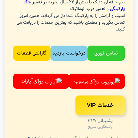
تیم حرفه ای دژآک با بیش از 22 سال تجربه در
تعمیر
جک
پارکینگی
و
تعمیر درب اتوماتیک
امنیت و آرامش را به پارکینگ شما باز می گرداند. همین امروز
تماس بگیرید و مطمئن باشید که بهترین خدمات را دریافت می
کنید.
تماس فوری
درخواست بازدید
گارانتی قطعات
یوتیوب
آپارات
خدمات VIP
پشتیبانی 24/7
پاسخگویی سریع