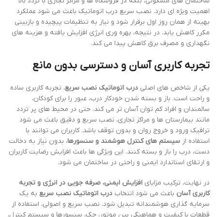
ساختمان های مسکونی، بلکه در فروشگاه ها و مراکز تجاری با تردد بالا
اهمیت ویژه ای دارد. نصب سریع درب اتوماتیک باعث می شود عملکرد
بهینه از همان روز اول برقرار شود و نیاز به تنظیمات پیچیده و بازبینی
مکرر کاهش یابد. در نتیجه، بهره وری انرژی افزایش یافته و هزینه های
نگهداری و مصرف برق کاهش پیدا می کند.
تجربه کاربری آسان و دسترسی بدون مانع
یکی از شاخص های اصلی
درب اتوماتیک نصب سریع
، تجربه کاربری ساده
و راحت است. باز و بسته شدن خودکار درب، عبور را برای کودکان،
سالمندان و افراد کم توان آسان تر می کند. حتی در محیط های پر تردد
مانند بیمارستان ها و مراکز تجاری، نصب سریع و دقیق باعث می شود
ترافیک ورود و خروج روان و بدون توقف باشد. کاربران می توانند با
استفاده از
سیستم های کنترل هوشمند و سنسورها
، بدون نیاز به دخالت
دست، درب را باز و بسته کنند. این ویژگی ها باعث افزایش رضایت کاربران
و ارتقای استاندارد ایمنی و راحتی در ساختمان می شود.
در نهایت، ترکیب مزایای
افزایش ایمنی، صرفه جویی در انرژی و تجربه
کاربری آسان
باعث می شود انتخاب
درب اتوماتیک نصب سریع
به یک
سرمایه گذاری هوشمندانه تبدیل شود. نصب سریع و اصولی، استفاده از
قطعات با کیفیت و هماهنگی بین موتور، جک، سنسورها و سیستم کنترل،