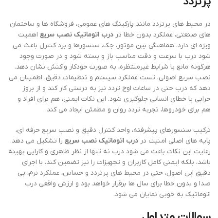
پرتردد
در محیط های پرتردد مانند پارکینگ های عمومی، فروشگاه ها و ساختمان
های صنعتی، عملکرد بدون خطا در
درب اتوماتیک نصب سریع
اهمیت
ویژه ای دارد. هماهنگی بین موتور، جک، سنسورها و برد کنترل باعث می
شود درب با سرعت و دقت مناسب باز و بسته شود و در صورت وجود
هرگونه مانع یا شرایط غیرمنتظره، به صورت خودکار واکنش نشان دهد.
نصب سریع اصولی، تست عملکرد سیستم و تنظیمات دقیق، اطمینان می
دهد که درب حتی در ساعات اوج تردد نیز به درستی کار کند و از بروز
خرابی یا خطای انسانی جلوگیری شود. این نکات ایمنی، هم برای افراد و
هم برای خودروها، تجربه تردد روان و مطمئن ایجاد می کند.
ترکیب سنسورهای پیشرفته، واحد کنترل دقیق و نصب سریع حرفه ای،
پایه های اصلی امنیت در
درب اتوماتیک نصب سریع
را تشکیل می دهد.
رعایت این نکات باعث می شود درب نه تنها از نظر ظاهری و کارایی بهینه
باشد، بلکه ایمنی کامل کاربران و تجهیزات را نیز تضمین کند. با اجرای
دقیق این اصول، حتی در محیط های پرتردد و حساس، عملکرد نرم، بی
صدا و بدون خطا برای سال ها برقرار خواهد بود و ارزش واقعی درب
اتوماتیک به خوبی نمایان می شود.
سوالات متداول