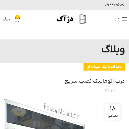
021-44756060
0
منو
0
﷼
وبلاگ
درب اتوماتیک شیشه ای
درب اتوماتیک نصب سریع
Admin
18
دسامبر