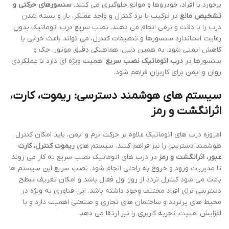
برخورد با افراد، خودروها و موانع جلوگیری می کنند.
سنسورهای حرکتی و
تشخیص مانع
در ترکیب با برد کنترل و واحد عملگر، باز و بسته شدن
درب را با دقت و نرمی انجام می دهند. نصب سریع درب اتوماتیک بدون
رعایت استاندارد سنسورها و تنظیمات کنترل، می تواند باعث خرابی یا
کاهش ایمنی شود. به همین دلیل، هماهنگی دقیق موتور، جک و
سنسورها در
درب اتوماتیک نصب سریع
اهمیت ویژه ای دارد تا عملکردی
روان و ایمن برای کاربران فراهم شود.
سیستم های هوشمند دسترسی: ریموت، کارت،
اثرانگشت و رمز
امروزه درب های اتوماتیک علاوه بر حرکت نرم و ایمن، باید امکان کنترل
هوشمند دسترسی را نیز فراهم کنند. سیستم های
ریموت کنترل، کارت
عبور، اثرانگشت و رمز
در درب های اتوماتیک نصب سریع به کار می روند
تا مدیریت ورود و خروج به راحتی انجام شود. نصب سریع این سیستم ها
باعث می شود کنترل تردد از روز اول فعال باشد و امکان تعریف سطح
دسترسی برای افراد مختلف وجود داشته باشد. این فناوری به ویژه در
محیط های پرتردد و ساختمان های تجاری و صنعتی اهمیت دارد و با
افزایش امنیت، تجربه کاربری را نیز ارتقا می دهد.