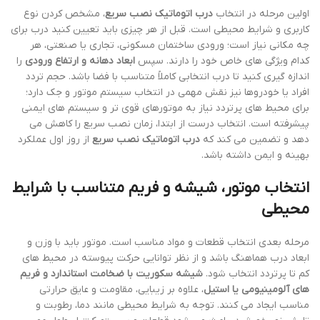
اولین مرحله در انتخاب
درب اتوماتیک نصب سریع
، مشخص کردن نوع
کاربری و شرایط محیطی است. قبل از هر چیزی باید تعیین کنید درب برای
چه مکانی نیاز است؛ ورودی ساختمان مسکونی، تجاری یا صنعتی، هر
کدام ویژگی های خاص خود را دارند. سپس
ابعاد دهانه و ارتفاع ورودی
را
اندازه گیری کنید تا درب انتخابی کاملاً متناسب با فضا باشد. حجم تردد
افراد یا خودروها نیز نقش مهمی در انتخاب سیستم موتور و جک دارد؛
برای محیط های پرتردد نیاز به موتورهای قوی تر و سیستم های ایمنی
پیشرفته است. انتخاب درست از ابتدا، زمان نصب سریع را کاهش می
دهد و تضمین می کند که
درب اتوماتیک نصب سریع
از روز اول عملکرد
بهینه و ایمن داشته باشد.
انتخاب موتور، شیشه و فریم متناسب با شرایط
محیطی
مرحله بعدی انتخاب قطعات و مواد مناسب است. موتور باید با وزن و
ابعاد درب هماهنگ باشد و از نظر توانایی حرکت پیوسته در محیط های
کم تا پرتردد انتخاب شود.
شیشه سکوریت با ضخامت استاندارد و فریم
های آلومینیومی یا استیل
، علاوه بر زیبایی، مقاومت و عایق حرارتی
مناسب ایجاد می کنند. توجه به شرایط محیطی مانند دما، رطوبت و