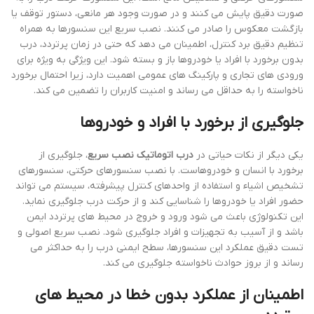
صورت دقیق پایش می کنند و در صورت وجود هر مانعی، دستور توقف یا
بازگشت معکوس را صادر می کنند. نصب سریع این سنسورها به همراه
تنظیم دقیق برد کنترل، اطمینان می دهد که حتی در زمان پرتردد، درب
بدون برخورد با افراد یا خودروها باز و بسته شود. این ویژگی به ویژه برای
ورودی های تجاری و پارکینگ های عمومی اهمیت دارد، زیرا احتمال برخورد
ناخواسته را به حداقل می رساند و امنیت کاربران را تضمین می کند.
جلوگیری از برخورد با افراد و خودروها
یکی دیگر از نکات حیاتی در
درب اتوماتیک نصب سریع
، جلوگیری از
برخورد با انسان و خودروهاست. با نصب سنسورهای حرکتی، سنسورهای
تشخیص اشیاء و استفاده از واحدهای کنترل پیشرفته، سیستم می تواند
حضور افراد یا خودروها را شناسایی کند و از حرکت درب جلوگیری نماید.
این تکنولوژی باعث می شود ورود و خروج در محیط های پرتردد ایمن
باشد و از آسیب به تجهیزات و افراد جلوگیری شود. نصب سریع اصولی و
تست دقیق عملکرد این سنسورها، سطح ایمنی درب را به حداکثر می
رساند و از بروز حوادث ناخواسته جلوگیری می کند.
اطمینان از عملکرد بدون خطا در محیط های