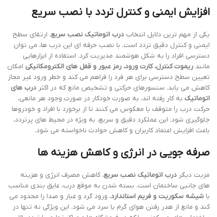
افزایش ایمنی و کنترل تردد با نصب سریع
یکی از مهم ترین دلایل انتخاب
درب اتوماتیک نصب سریع
، ارتقای سطح
ایمنی و کنترل دقیق تردد است. با نصب حرفه ای این درب ها، می توان
دسترسی افراد را به شکل هوشمند مدیریت کرد. استفاده از ابزارهایی
مانند
ریموت کنترل، کارت ورود، رمز عبور و قفل های الکترومکانیکی
امکان
تعیین سطح دسترسی برای هر فرد را فراهم می کند و خطر ورود غیر مجاز
کاهش می یابد. سنسورهای حرکتی و تشخیص مانع که در اکثر
درب های
اتوماتیک
به کار رفته اند، به صورت خودکار در صورت وجود هر مانعی،
حرکت درب را متوقف یا معکوس می کنند تا از برخورد با افراد و خودروها
جلوگیری شود. این عملکرد دقیق و سریع، به ویژه در محیط های پرتردد،
باعث افزایش اعتماد کاربران و کاهش حوادث ناخواسته می شود.
صرفه جویی در انرژی و کاهش هزینه ها
مزیت دیگر
درب اتوماتیک نصب سریع
، کاهش مصرف انرژی و هزینه
های جانبی ساختمان است. بسته شدن به موقع درب، عایق بندی مناسب
با
شیشه سکوریت و فریم استاندارد
، ورود گرد و غبار و صدا را محدود می
کند و مانع از هدر رفتن هوای گرم یا سرد می شود. این ویژگی نه تنها در