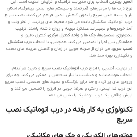
السیر
بهترین انتخاب برای مدیریت ترافیک و افزایش امنیت است. این
نوع درب ها با موتورهای قدرتمند و سیستم های ایمنی پیشرفته، امکان
باز و بسته شدن سریع را بدون کاهش ایمنی فراهم می کنند. نصب سریع
درب اتوماتیک سکشنال باعث می شود محیط های پرتردد، از نظر رفت و
آمد خودروها و تجهیزات، عملکرد بهینه و روان داشته باشند. ترکیب
تکنولوژی
سنسورها، جک ها و واحد کنترل مرکزی
، کنترل دقیق و
هماهنگی بین اجزا را تضمین می کند. همچنین، با انتخاب
درب سکشنال
نصب سریع
، می توان از صرفه جویی در زمان و کاهش هزینه های نصب
و نگهداری بهره مند شد.
در نهایت، آشنایی با انواع
درب اتوماتیک نصب سریع
و کاربرد هر کدام،
انتخاب هوشمندانه و متناسب با نیاز ساختمان را ممکن می کند. چه برای
ورودی های پر تردد و چه برای پارکینگ و محیط های صنعتی، نصب سریع
این درب ها، ایمنی، راحتی و صرفه جویی در انرژی را تضمین می کند و
ارزش واقعی یک درب اتوماتیک را نشان می دهد.
تکنولوژی به کار رفته در
درب اتوماتیک نصب
سریع
موتورهای الکتریکی و جک های مکانیکی،