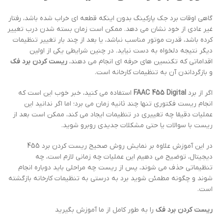
گاهی اوقات برد جک پارکینگ بدون اینکه قطعه ای خراب شده باشد، رفتار
غیر عادی از خود نشان می دهد. ممکن است زمان بسته شدن درب تغییر
کرده باشد، قدرت موتور مناسب نباشد، یا بعد از چند بار تغییر تنظیمات
دیگر نتیجه دلخواه به دست نیاید. در چنین شرایطی یکی از اولین
اقداماتی که تکنسین های حرفه ای انجام می دهند،
ریست کردن برد فک
و بازگرداندن آن به تنظیمات کارخانه است.
اگر از برد
FAAC 455 Digital
استفاده می کنید، خبر خوب این است که
انجام ریست فکتوری تنها چند ثانیه زمان می برد؛ اما اگر ندانید این
عملیات دقیقا چه تغییری در تنظیمات ایجاد می کند، ممکن است بعد از
ریست با سوالات یا حتی مشکلات جدیدی روبرو شوید.
در این آموزش علاوه بر نمایش روش صحیح ریست کردن برد 455
دیجیتال، توضیح می دهیم این عملیات چه زمانی لازم است، چه
تنظیماتی حذف می شوند، پس از ریست چه مراحلی باید دوباره انجام
شوند و چگونه مطمئن شوید برد به درستی به تنظیمات کارخانه بازگشته
است.
ریست کردن برد فک
را به طور کامل از ما آموزش بگیرید