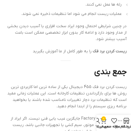
رله ها عمل نمی کنند.
عملیات ریست انجام می شود اما تنظیمات ذخیره نمی شوند.
در چنین شرایطی احتمال وجود ایراد سخت افزاری یا آسیب دیدن بخشی
از مدار وجود دارد و ادامه کار بدون ابزار تخصصی ممکن است باعث
آسیب بیشتر شود.
ریست کردن برد فک
را به طور کامل از ما آموزش بگیرید
جمع بندی
ریست کردن برد فک 455 دیجیتال یکی از ساده ترین اما کاربردی ترین
روش ها برای بازگرداندن تنظیمات کارخانه است. این عملیات زمانی مفید
است که تنظیمات برد دچار تغییرات نامناسب شده باشند یا بخواهید
برنامه ریزی سیستم را از ابتدا انجام دهید.
با این حال، Factory Reset جایگزین عیب یابی فنی نیست. اگر ایراد از
0
قطعات الکترونیکی، موتور، سیم کشی یا تجهیزات جانبی باشد، ریست
روشگاه
سایدبار
علاقه مندی
سبد خرید
حساب کاربری من