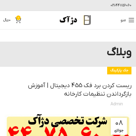
021-44756060
0
منو
0
﷼
وبلاگ
جک پارکینگ
ریست کردن برد فک 455 دیجیتال | آموزش
بازگرداندن تنظیمات کارخانه
Admin
08
جولای