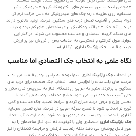
های هوشمند، اصلی ترین مولفه های تعیین کننده قیمت هستند.
همچنین انتخاب بین سیستم های الکترومکانیکی و هیدرولیکی تاثیر
مستقیم روی هزینه دارد؛ جک های هیدرولیکی به دلیل حرکت نرم تر،
دوام بیشتر و قابلیت تحمل درب های سنگین، هزینه اولیه بالاتری دارند،
در حالی که جک های الکترومکانیکی برای ساختمان های کم تردد و درب
های سبک، گزینه اقتصادی و مناسب محسوب می شوند. در کنار این
موارد، طول گارانتی و دسترسی به خدمات پس از فروش نیز بر ارزش
خرید و قیمت
جک پارکینگ اداری
اثرگذار است.
نگاه علمی به انتخاب جک اقتصادی اما مناسب
در انتخاب
جک پارکینگ اداری
، تنها توجه به پایین بودن قیمت می تواند
هزینه های بلندمدت را افزایش دهد. انتخاب جک ضعیف برای درب های
سنگین یا پرتردد، منجر به خرابی زودهنگام، نیاز به سرویس های مکرر و
حتی آسیب به خود درب می شود. منابع مختلف توصیه می کنند با
تحلیل وزن و عرض درب، میزان تردد و شرایط نصب، جک مناسب و کمی
قوی تر انتخاب شود تا ضمن صرفه جویی در هزینه های تعمیر، سرمایه
گذاری بلندمدت روی سیستم ورودی بهینه شود. به عبارت دیگر، انتخاب
جک پارکینگ اداری
اقتصادی ولی با کیفیت، نه تنها نیاز ساختمان را به
طور کامل پوشش می دهد بلکه رضایت کارکنان و مراجعه کنندگان را نیز
تضمین می کند و از بروز مشکلات احتمالی جلوگیری می کند.