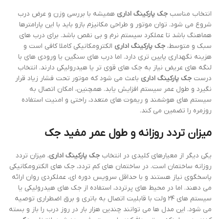
انتخاب مناسب
جک پارکینگ اداری
همیشه با بررسی وزن و عرض درب
شروع می شود. توان موتور و طراحی مکانیزم بازو باید با این پارامترها
هماهنگ باشد تا عملکرد سیستم نرم و بی نقص باشد. برای درب های
سبک و متوسط،
جک پارکینگ اداری
الکترومکانیکی کاملا کافی است و
هزینه نگهداری پایین تری دارد. اما درب های سنگین یا ورودی های با
لنگه های عریض نیاز به جک های قوی تر یا هیدرولیکی دارند. انتخاب
درست
جک پارکینگ اداری
باعث می شود که موتور تحت فشار زیاد قرار
نگیرد و طول عمر سیستم افزایش یابد. همچنین، امکان اتصال به
سیستم های هوشمند و ریموت های متعدد، راحتی و امنیت استفاده
روزمره را تضمین می کند.
میزان تردد روزانه و طول عمر مفید جک
یکی دیگر از معیارهای کلیدی در انتخاب
جک پارکینگ اداری
، میزان تردد
روزانه ساختمان است. در ساختمان های کم تردد، جک های الکترومکانیکی
پاسخگوی نیاز هستند و با حداقل سرویس دوره ای، عملکردی روان ارائه
می دهند. اما در محیط های پرتردد، استفاده از جک های هیدرولیکی یا
سیستم های ۲۴ ولت با قابلیت اتصال به باتری و برق اضطراری توصیه
می شود. این مدل ها می توانند چندین هزار بار در روز درب را باز و بسته