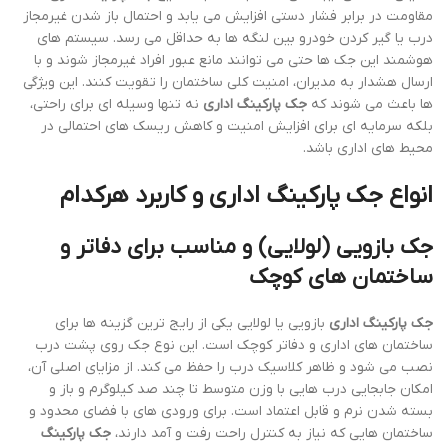
مقاومت در برابر فشار دستی افزایش می یابد و احتمال باز شدن غیرمجاز
درب یا گیر کردن خودرو بین لنگه ها به حداقل می رسد. سیستم های
هوشمند این جک ها حتی می توانند مانع عبور افراد غیرمجاز شوند و با
ارسال هشدار به مدیران، امنیت کلی ساختمان را تقویت کنند. این ویژگی
ها باعث می شوند که
جک پارکینگ اداری
نه تنها وسیله ای برای راحتی،
بلکه سرمایه ای برای افزایش امنیت و کاهش ریسک های احتمالی در
محیط های اداری باشد.
انواع جک پارکینگ اداری و کاربرد هرکدام
جک بازویی (لولایی) و مناسب برای دفاتر و
ساختمان های کوچک
جک پارکینگ اداری
بازویی یا لولایی یکی از رایج ترین گزینه ها برای
ساختمان های اداری و دفاتر کوچک است. این نوع جک روی پشت درب
نصب می شود و ظاهر کلاسیک درب را حفظ می کند. از مزایای اصلی آن،
امکان جابجایی درب هایی با وزن متوسط تا چند صد کیلوگرم و باز و
بسته شدن نرم و قابل اعتماد است. برای ورودی های با فضای محدود و
ساختمان هایی که نیاز به کنترل راحت رفت و آمد دارند،
جک پارکینگ