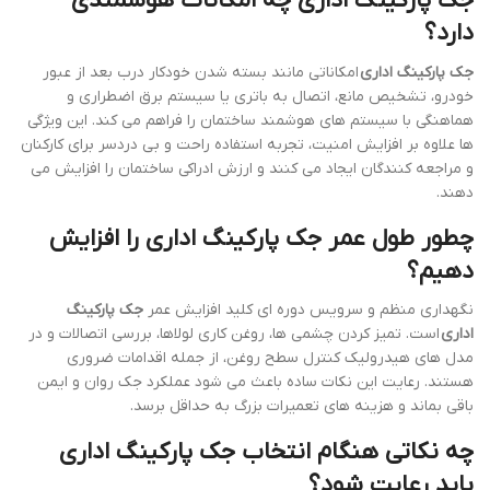
جک پارکینگ اداری چه امکانات هوشمندی
دارد؟
جک پارکینگ اداری
امکاناتی مانند بسته شدن خودکار درب بعد از عبور
خودرو، تشخیص مانع، اتصال به باتری یا سیستم برق اضطراری و
هماهنگی با سیستم های هوشمند ساختمان را فراهم می کند. این ویژگی
ها علاوه بر افزایش امنیت، تجربه استفاده راحت و بی دردسر برای کارکنان
و مراجعه کنندگان ایجاد می کنند و ارزش ادراکی ساختمان را افزایش می
دهند.
چطور طول عمر جک پارکینگ اداری را افزایش
دهیم؟
نگهداری منظم و سرویس دوره ای کلید افزایش عمر
جک پارکینگ
اداری
است. تمیز کردن چشمی ها، روغن کاری لولاها، بررسی اتصالات و در
مدل های هیدرولیک کنترل سطح روغن، از جمله اقدامات ضروری
هستند. رعایت این نکات ساده باعث می شود عملکرد جک روان و ایمن
باقی بماند و هزینه های تعمیرات بزرگ به حداقل برسد.
چه نکاتی هنگام انتخاب جک پارکینگ اداری
باید رعایت شود؟