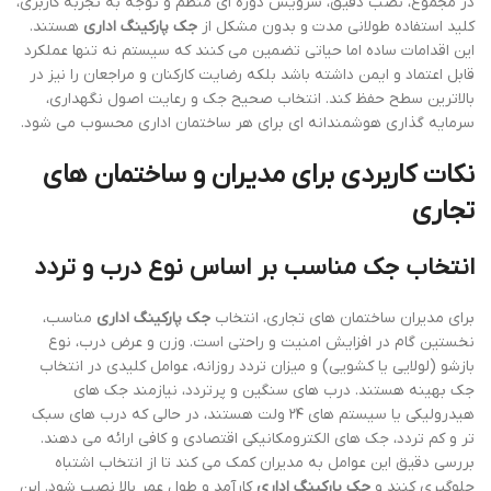
در مجموع، نصب دقیق، سرویس دوره ای منظم و توجه به تجربه کاربری،
کلید استفاده طولانی مدت و بدون مشکل از
جک پارکینگ اداری
هستند.
این اقدامات ساده اما حیاتی تضمین می کنند که سیستم نه تنها عملکرد
قابل اعتماد و ایمن داشته باشد بلکه رضایت کارکنان و مراجعان را نیز در
بالاترین سطح حفظ کند. انتخاب صحیح جک و رعایت اصول نگهداری،
سرمایه گذاری هوشمندانه ای برای هر ساختمان اداری محسوب می شود.
نکات کاربردی برای مدیران و ساختمان های
تجاری
انتخاب جک مناسب بر اساس نوع درب و تردد
برای مدیران ساختمان های تجاری، انتخاب
جک پارکینگ اداری
مناسب،
نخستین گام در افزایش امنیت و راحتی است. وزن و عرض درب، نوع
بازشو (لولایی یا کشویی) و میزان تردد روزانه، عوامل کلیدی در انتخاب
جک بهینه هستند. درب های سنگین و پرتردد، نیازمند جک های
هیدرولیکی یا سیستم های ۲۴ ولت هستند، در حالی که درب های سبک
تر و کم تردد، جک های الکترومکانیکی اقتصادی و کافی ارائه می دهند.
بررسی دقیق این عوامل به مدیران کمک می کند تا از انتخاب اشتباه
جلوگیری کنند و
جک پارکینگ اداری
کارآمد و طول عمر بالا نصب شود. این