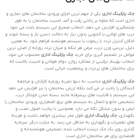
جک پارکینگ اداری
یکی از مهم ترین اجزای ورودی ساختمان های تجاری و
اداری است که علاوه بر راحتی رفت و آمد، امنیت ساختمان را به طور
چشمگیری افزایش می دهد. انتخاب صحیح این سیستم باعث می شود
درب های لولایی یا کشویی بدون نیاز به دخالت دستی باز و بسته شوند و
امکان کنترل تردد با ریموت یا سیستم هوشمند فراهم شود. به همین
دلیل، بررسی وزن درب، عرض هر لنگه و میزان تردد روزانه از اصلی ترین
عوامل در تصمیم گیری برای خرید
جک پارکینگ اداری
محسوب می شود.
انتخاب بهینه، ترکیبی از عملکرد روان، دوام طولانی و امنیت بالاست که
برای ساختمان های پرتردد و پرجمعیت حیاتی است.
جک پارکینگ اداری
مناسب، نه تنها تجربه روزمره کارکنان و مراجعه
کنندگان را راحت تر می کند بلکه ارزش ساختمان را نیز افزایش می دهد.
این سیستم با قابلیت های پیشرفته مانند بسته شدن خودکار درب،
تشخیص مانع و اتصال به سیستم های برق اضطراری، ورودی ساختمان را
ایمن و بدون مشکل نگه می دارد. همچنین با رعایت اصول نصب و
نگهداری،
جک پارکینگ اداری
طول عمر بیشتری خواهد داشت و هزینه
های تعمیرات و نگهداری به حداقل می رسد. به عبارت دیگر، سرمایه
گذاری روی یک جک درست انتخاب شده، تصمیمی هوشمندانه و
اقتصادی برای هر ساختمان اداری است.