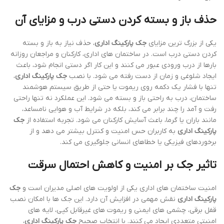
حذف باز و بسته کردن دستی درب و مزایای آن
یکی از بزرگ ترین مزایای
جک پارکینگ اداری
، حذف نیاز به باز و بسته
کردن دستی درب است. در ساختمان های اداری، کارکنان و مراجعان روزانه
بارها از درب ورودی عبور می کنند و این کار اگر دستی انجام شود، باعث
ایجاد شلوغی و زمان از دست رفته می شود. با نصب
جک پارکینگ اداری
،
تنها با فشار یک دکمه روی ریموت یا حتی از طریق سیستم هوشمند
ساختمان، درب به راحتی باز و بسته می شود. این عملکرد نه تنها راحتی
رفت و آمد را چند برابر می کند، بلکه در شرایط آب و هوایی نامساعد،
مانند باران یا گرما، باعث آسایش کارکنان می شود. تجربه استفاده از
جک
پارکینگ اداری
به کاربران حس امنیت و کنترل بیشتر می دهد و از
برخوردهای فیزیکی یا خطاهای انسانی جلوگیری می کند.
تاثیر جک بر امنیت و کاهش احتمال سرقت
امنیت ساختمان های اداری یکی از اولویت های اصلی مدیران است و
جک
پارکینگ اداری
نقش مهمی در افزایش آن دارد. این جک ها با امکان نصب
قفل برقی، چشمی های ایمنی و ریموت های غیرقابل کپی، لایه های
امنیتی متعددی ایجاد می کنند. با انتخاب صحیح
جک پارکینگ اداری
،