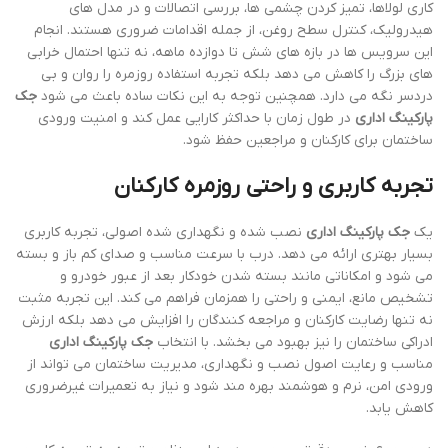
کاری لولاها، تمیز کردن چشمی ها، بررسی اتصالات و در مدل های
هیدرولیک، کنترل سطح روغن، از جمله اقدامات ضروری هستند. انجام
این سرویس ها در بازه های شش تا دوازده ماهه، نه تنها احتمال خرابی
های بزرگ را کاهش می دهد بلکه تجربه استفاده روزمره را روان و بی
دردسر نگه می دارد. همچنین توجه به این نکات ساده باعث می شود
جک
پارکینگ اداری
در طول زمان با حداکثر کارایی عمل کند و امنیت ورودی
ساختمان برای کارکنان و مراجعین حفظ شود.
تجربه کاربری و راحتی روزمره کارکنان
یک
جک پارکینگ اداری
نصب شده و نگهداری شده اصولی، تجربه کاربری
بسیار بهتری ارائه می دهد. درب با سرعت مناسب و صدای کم باز و بسته
می شود و امکاناتی مانند بسته شدن خودکار بعد از عبور خودرو و
تشخیص مانع، ایمنی و راحتی را همزمان فراهم می کند. این تجربه مثبت
نه تنها رضایت کارکنان و مراجعه کنندگان را افزایش می دهد بلکه ارزش
ادراکی ساختمان را نیز بهبود می بخشد. با انتخاب
جک پارکینگ اداری
مناسب و رعایت اصول نصب و نگهداری، مدیریت ساختمان می تواند از
ورودی امن، نرم و هوشمند بهره مند شود و نیاز به تعمیرات غیرضروری
کاهش یابد.