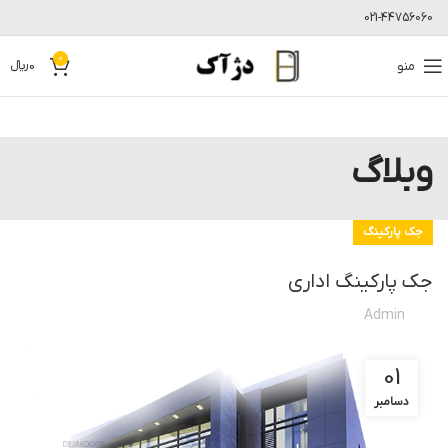
021-44756060
0
منو
0
﷼
وبلاگ
جک پارکینگ
جک پارکینگ اداری
Admin
01
دسامبر