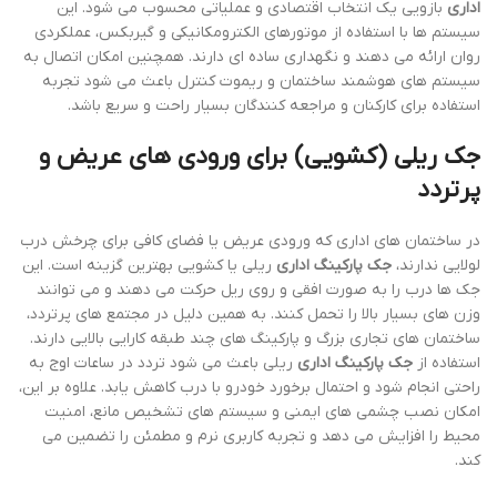
اداری
بازویی یک انتخاب اقتصادی و عملیاتی محسوب می شود. این
سیستم ها با استفاده از موتورهای الکترومکانیکی و گیربکس، عملکردی
روان ارائه می دهند و نگهداری ساده ای دارند. همچنین امکان اتصال به
سیستم های هوشمند ساختمان و ریموت کنترل باعث می شود تجربه
استفاده برای کارکنان و مراجعه کنندگان بسیار راحت و سریع باشد.
جک ریلی (کشویی) برای ورودی های عریض و
پرتردد
در ساختمان های اداری که ورودی عریض یا فضای کافی برای چرخش درب
لولایی ندارند،
جک پارکینگ اداری
ریلی یا کشویی بهترین گزینه است. این
جک ها درب را به صورت افقی و روی ریل حرکت می دهند و می توانند
وزن های بسیار بالا را تحمل کنند. به همین دلیل در مجتمع های پرتردد،
ساختمان های تجاری بزرگ و پارکینگ های چند طبقه کارایی بالایی دارند.
استفاده از
جک پارکینگ اداری
ریلی باعث می شود تردد در ساعات اوج به
راحتی انجام شود و احتمال برخورد خودرو با درب کاهش یابد. علاوه بر این،
امکان نصب چشمی های ایمنی و سیستم های تشخیص مانع، امنیت
محیط را افزایش می دهد و تجربه کاربری نرم و مطمئن را تضمین می
کند.