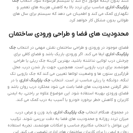
کنند بدون اینکه موتور داغ کند یا سیستم فرسوده شود. انتخاب
جک
پارکینگ اداری
مناسب برای تردد بالا به کاهش هزینه های تعمیر و
نگهداری کمک می کند و اطمینان می دهد که سیستم برای سال های
طولانی بدون مشکل کار خواهد کرد.
محدودیت های فضا و طراحی ورودی ساختمان
فضای موجود در ورودی و طراحی ساختمان نقش مهمی در انتخاب
جک
پارکینگ اداری
ایفا می کند. اگر ورودی باریک باشد و فضای کافی برای
چرخش درب لولایی نداشته باشید، بهترین گزینه جک ریلی یا طراحی
هوشمند برای درب بازویی است. همچنین، جهت باز شدن درب، محل
قرارگیری ستون ها و وضعیت لولاها تعیین می کند که جک بازویی تک
لنگه، دولنگه یا ریلی مناسب تر است. انتخاب
جک پارکینگ اداری
با در
نظر گرفتن محدودیت های فضا باعث می شود عملکرد درب روان باشد و
فضای ورودی بهینه استفاده شود. این موضوع علاوه بر راحتی، به ایمنی
کاربران و کاهش خطر برخورد خودرو یا آسیب به درب کمک می کند.
در مجموع، هنگام انتخاب
جک پارکینگ اداری
باید وزن و عرض درب،
میزان تردد روزانه و محدودیت های فضا به دقت بررسی شوند. ترکیب
این عوامل با انتخاب مکانیزم مناسب و امکانات هوشمند، تجربه استفاده
روان و ایمن را برای کاربران ساختمان های اداری تضمین می کند. این