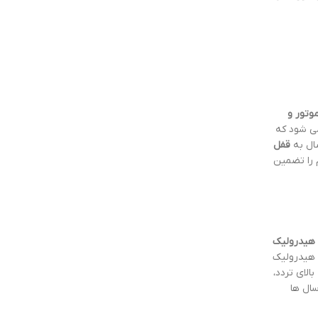
وتور و
می شود که
ال به
قفل
م را تضمین
هیدرولیک
ک هیدرولیک
الای تردد،
سال ها