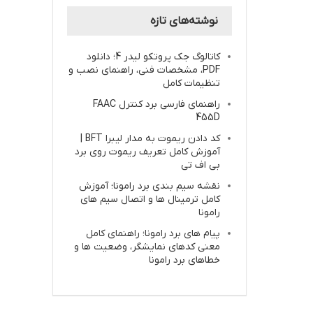
نوشته‌های تازه
کاتالوگ جک پروتکو لیدر 4؛ دانلود
PDF، مشخصات فنی، راهنمای نصب و
تنظیمات کامل
راهنمای فارسی برد کنترل FAAC
455D
کد دادن ریموت به مدار لیبرا BFT |
آموزش کامل تعریف ریموت روی برد
بی اف تی
نقشه سیم بندی برد رامونا؛ آموزش
کامل ترمینال ها و اتصال سیم های
رامونا
پیام های برد رامونا؛ راهنمای کامل
معنی کدهای نمایشگر، وضعیت ها و
خطاهای برد رامونا