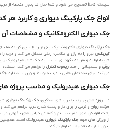
سیستم کاملاً تضمین می شود و شما سال ها بدون دغدغه از درب ا
انواع جک پارکینگ دیواری و کاربرد هر کد
جک دیواری الکترومکانیک و مشخصات آن
جک پارکینگ دیواری
الکترومکانیک، یکی از رایج ترین گزینه ها بر
گیربکس
نیرو را به بازو یا مکانیزم ریلی منتقل می کند و درب 
هزینه اولیه و هزینه نگهداری نسبت به جک های هیدرولیک پایی
برقی
و پشتیبانی از چند
ریموت کنترل
را فراهم می کند. استفاده ا
می کند. برای ساختمان هایی با درب متوسط و وزن استاندارد،
جک پ
جک دیواری هیدرولیک و مناسب پروژه های
در پروژه های پرتردد یا درب های سنگین،
جک پارکینگ دیواری
هید
حرکت روان و نرمی را برای باز و بسته شدن درب فراهم می کند و 
باعث افزایش طول عمر سیستم و کاهش خرابی های ناگهانی می شو
از ویژگی های مهم
جک پارکینگ دیواری
هیدرولیک است. همچنین، ای
بدون نیاز به تعمیرات مداوم کار کند.