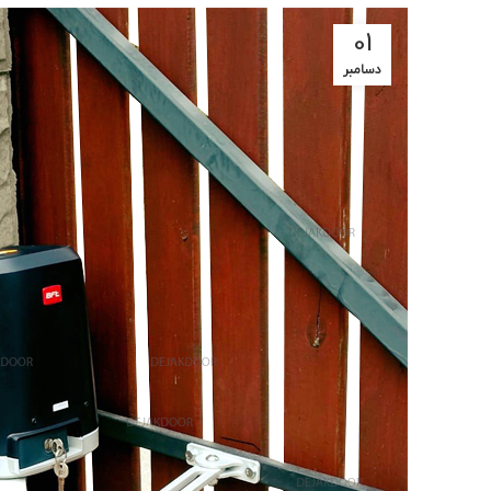
01
دسامبر