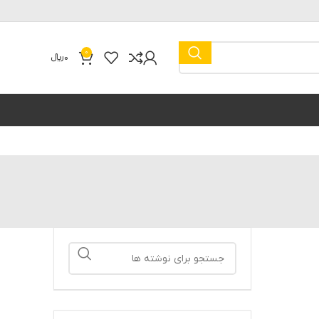
0
0
﷼