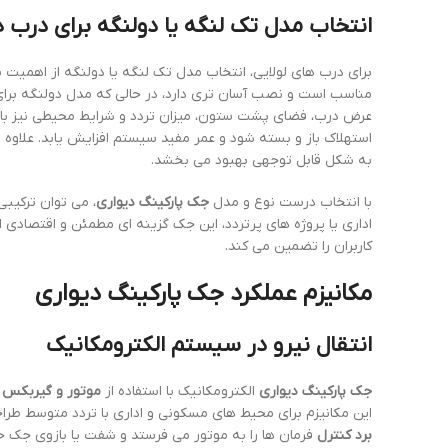
انتخاب مدل تک لنگه یا دولنگه برای درب ه
برای درب های لولایی، انتخاب مدل تک لنگه یا دولنگه از اهمیت ب
مناسب است و نصب آسان تری دارد، در حالی که مدل دولنگه برای 
عرض درب، فضای پشت ستون، میزان تردد و شرایط محیطی نیز باید
استهلاک باز و بسته شود و عمر مفید سیستم افزایش یابد. علاوه ب
به شکل قابل توجهی بهبود می بخشد.
با انتخاب درست نوع و مدل
جک پارکینگ دیواری
، می توان ترکیبی
اداری یا پروژه های پرتردد، این جک گزینه ای مطمئن و اقتصاد
کاربران را تضمین می کند.
مکانیزم عملکرد جک پارکینگ دیواری
انتقال نیرو در سیستم الکترومکانیک
جک پارکینگ دیواری
الکترومکانیک با استفاده از
موتور و گیربکس
ن
این مکانیزم برای محیط های مسکونی و اداری با تردد متوسط ط
برد کنترل
فرمان ها را به موتور می فرستد و شفت یا بازوی جک حر