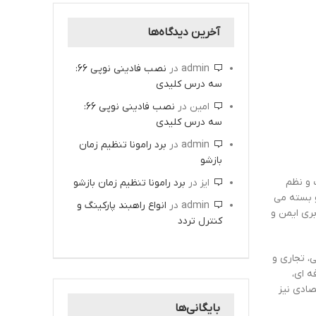
آخرین دیدگاه‌ها
admin
در
نصب فادینی نوپی 66:
سه درس کلیدی
امین
در
نصب فادینی نوپی 66:
سه درس کلیدی
admin
در
برد رامونا تنظیم زمان
بازشو
 و نظم
ایز
در
برد رامونا تنظیم زمان بازشو
و بسته می
admin
در
انواع راهبند پارکینگ و
بری ایمن و
کنترل تردد
، تجاری و
ه ای،
صادی نیز
بایگانی‌ها