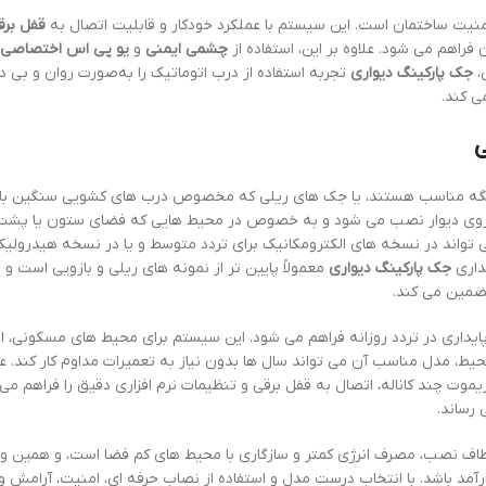
منیت ساختمان است. این سیستم با عملکرد خودکار و قابلیت اتصال به
قفل برق
 فراهم می شود. علاوه بر این، استفاده از
چشمی ایمنی
و
یو پی اس اختصاصی
،
جک پارکینگ دیواری
تجربه استفاده از درب اتوماتیک را به‌صورت روان و بی در
ی کند.
ی
لنگه مناسب هستند، یا جک های ریلی که مخصوص درب های کشویی سنگین با تر
روی دیوار نصب می شود و به خصوص در محیط هایی که فضای ستون یا پشت
تواند در نسخه های الکترومکانیک برای تردد متوسط و یا در نسخه هیدرولیک
داری
جک پارکینگ دیواری
معمولاً پایین تر از نمونه های ریلی و بازویی است و ب
تضمین می کند.
 پایداری در تردد روزانه فراهم می شود. این سیستم برای محیط های مسکونی، اد
یط، مدل مناسب آن می تواند سال ها بدون نیاز به تعمیرات مداوم کار کند. علا
ریموت چند کاناله، اتصال به قفل برقی و تنظیمات نرم افزاری دقیق را فراهم می 
 رساند.
طاف نصب، مصرف انرژی کمتر و سازگاری با محیط های کم فضا است، و همین وی
ارآمد باشد. با انتخاب درست مدل و استفاده از نصاب حرفه ای، امنیت، آرامش 