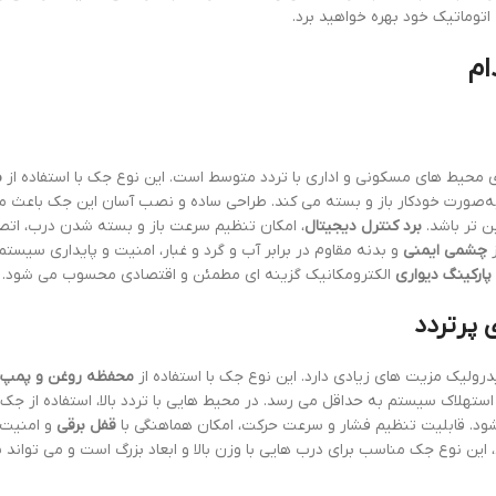
توماتیک خود بهره خواهید برد.
ام
ای محیط های مسکونی و اداری با تردد متوسط است. این نوع جک با استفاده از
م
را به‌صورت خودکار باز و بسته می کند. طراحی ساده و نصب آسان این جک باعث 
ن تر باشد.
برد کنترل دیجیتال
، امکان تنظیم سرعت باز و بسته شدن درب، اتص
ز
چشمی ایمنی
و بدنه مقاوم در برابر آب و گرد و غبار، امنیت و پایداری سیست
ارکینگ دیواری
الکترومکانیک گزینه ای مطمئن و اقتصادی محسوب می شود.
 پرتردد
رولیک مزیت های زیادی دارد. این نوع جک با استفاده از
محفظه روغن و پمپ 
استهلاک سیستم به حداقل می رسد. در محیط هایی با تردد بالا، استفاده از ج
د. قابلیت تنظیم فشار و سرعت حرکت، امکان هماهنگی با
قفل برقی
و امنیت ب
ن نوع جک مناسب برای درب هایی با وزن بالا و ابعاد بزرگ است و می تواند 