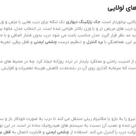
ای لولایی
الایی برخوردار است.
جک پارکینگ دیواری
تک لنگه برای درب هایی با عرض و و
درب های عریض تر و با وزن بالاتر طراحی شده است. در انتخاب مدل، علاوه بر
 مد نظر قرار گیرد. مدل مناسب باعث می شود درب بدون فشار اضافی و با ح
ر این، هماهنگی با
برد کنترل
و تنظیم درست
چشمی ایمنی
و قفل برقی، تجربه ک
 از امنیت، راحتی و عملکرد پایدار در تردد روزانه ایجاد کرد. چه در محیط های 
ی است که سرمایه گذاری روی آن در بلندمدت، کاهش هزینه تعمیرات و افزایش
یرو را به بازو یا مکانیزم ریلی منتقل می کند تا درب به صورت خودکار باز و ب
راحی شده و نصب آن نسبت به سیستم های هیدرولیک ساده تر است. در این ن
کت درب را کنترل می کند. استفاده از
چشمی ایمنی
و قابلیت اتصال به
قفل بر