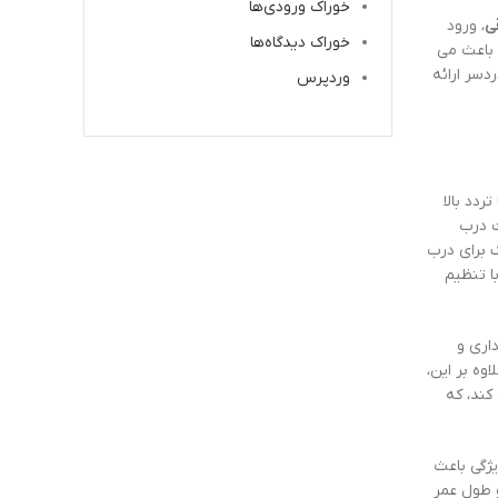
خوراک ورودی‌ها
ی
، ورود
خوراک دیدگاه‌ها
باعث می
دسر ارائه
وردپرس
دد بالا
 درب
 برای درب
ا تنظیم
اری و
وه بر این،
کند، که
ژگی باعث
و طول عمر