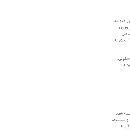
زن متوسط
 وزن و
داقل
اربری را
مسکونی،
 رضایت
سته شود.
وع سیستم،
قی
باعث