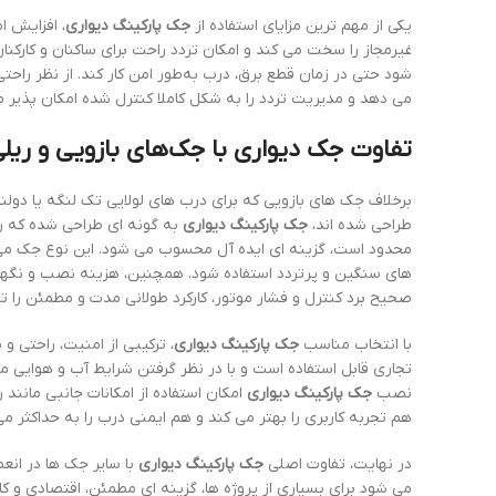
یکی از مهم ترین مزایای استفاده از
جک پارکینگ دیواری
، افزایش ا
غیرمجاز را سخت می کند و امکان تردد راحت برای ساکنان و کارکنان
شود حتی در زمان قطع برق، درب به‌طور امن کار کند. از نظر راحتی
می دهد و مدیریت تردد را به شکل کاملا کنترل شده امکان پذیر م
تفاوت جک دیواری با جک‌های بازویی و ریل
برخلاف جک های بازویی که برای درب های لولایی تک لنگه یا دو
طراحی شده اند،
جک پارکینگ دیواری
به گونه ای طراحی شده که 
محدود است، گزینه ای ایده آل محسوب می شود. این نوع جک می 
های سنگین و پرتردد استفاده شود. همچنین، هزینه نصب و نگه
صحیح برد کنترل و فشار موتور، کارکرد طولانی مدت و مطمئن را 
با انتخاب مناسب
جک پارکینگ دیواری
، ترکیبی از امنیت، راحتی و
تجاری قابل استفاده است و با در نظر گرفتن شرایط آب و هوایی مح
نصب
جک پارکینگ دیواری
امکان استفاده از امکانات جانبی مانند 
هم تجربه کاربری را بهتر می کند و هم ایمنی درب را به حداکثر می
در نهایت، تفاوت اصلی
جک پارکینگ دیواری
با سایر جک ها در انع
می شود برای بسیاری از پروژه ها، گزینه ای مطمئن، اقتصادی و ک