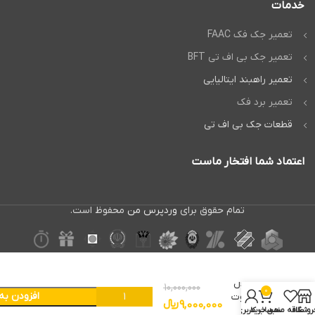
خدمات
تعمیر جک فک FAAC
تعمیر جک بی اف تی BFT
تعمیر راهبند ایتالیایی
تعمیر برد فک
قطعات جک بی اف تی
اعتماد شما افتخار ماست
تمام حقوق برای
وردپرس من
محفوظ است.
رفع
اختلال
10,000,000
0
افزودن به
ریموت
9,000,000
﷼
درب
روشگاه
علاقه مندی
سبد خرید
حساب کاربری من