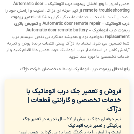
همین امروز با
رفع اختلال ریموت درب اتوماتیک – Automatic door
remote troubleshooting
از تیم حرفه ای دژآک، امنیت و آرامش خود را
تضمین کنید. با انتخاب خدمات ما، دیگر نگران مشکلات
تعمیر ریموت
درب اتوماتیک – Automatic door remote repair
و
تعویض باتری
ریموت درب اتوماتیک – Automatic door remote battery
replacement
نخواهید بود و همیشه عملکرد بی نقص سیستم درب
شما تضمین می شود. اعتماد به دژآک یعنی انتخاب برنده بودن و تجربه
آرامش کامل در استفاده از درب اتوماتیک خود. همین حالا اقدام کنید و از
خدمات تخصصی ما بهره مند شوید
رفع اختلال ریموت درب اتوماتیک توسط متخصصان شرکت دژآک
فروش و تعمیر جک درب اتوماتیک با
خدمات تخصصی و گارانتی قطعات |
دژآک
تیم حرفه ای دژآک با بیش از 22 سال تجربه در
تعمیر جک
پارکینگی
و
تعمیر درب اتوماتیک
امنیت و آرامش را به پارکینگ شما باز می گرداند. همین امروز