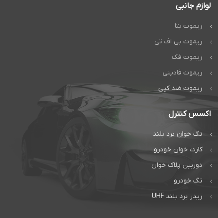
سریع و با کیفیت در تعمیر جک
لوازم جانبی
پارکینگ بهره مند شوید.
تماس
مستقیم و سریع با مدیریت شعبه
غرب
09128509719
چت مستقیم در
ریموت بتا
واتس اپ
ریموت بی اف تی
ریموت فک
ریموت فادینی
ریموت ضد کپی
اکسس کنترل
تگ خوان برد بلند
کارت خوان خودرو
دوربین پلاک خوان
تگ خودرو
ریدر برد بلند UHF