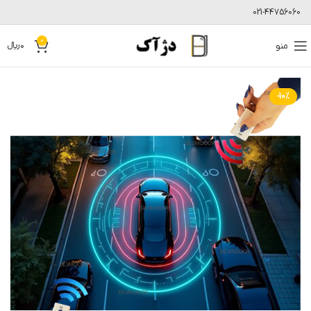
021-44756060
0
منو
0
﷼
-10%