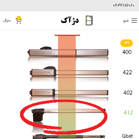
021-44756060
0
منو
0
﷼
-3%