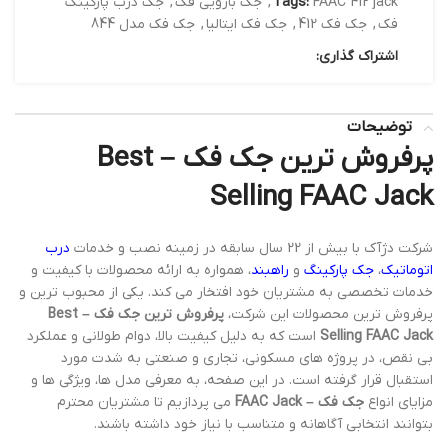
FAAC 412 jack
Tags:
,
جک بازویی فک
,
جک درب پارکینگ
فک
,
جک فک 412
,
جک فک ایتالیا
,
جک فک مدل 844
اشتراک گذاری:
توضیحات
پرفروش ترین جک فک –
Best
Selling FAAC Jack
شرکت دژآک با بیش از 22 سال سابقه در زمینه نصب و خدمات
درب
اتوماتیک
،
جک پارکینگ
و
راهبند
، همواره به ارائه محصولات با کیفیت و
خدمات تخصصی به مشتریان خود افتخار می کند. یکی از محبوب ترین و
پرفروش ترین محصولات این شرکت،
پرفروش ترین جک فک – Best
Selling FAAC Jack
است که به دلیل کیفیت بالا، دوام طولانی و عملکرد
بی نقص، در پروژه های مسکونی، تجاری و صنعتی به شدت مورد
استقبال قرار گرفته است. در این صفحه، به معرفی مدل ها، ویژگی ها و
مزایای انواع
جک فک – FAAC Jack
می پردازیم تا مشتریان محترم
بتوانند انتخابی آگاهانه و متناسب با نیاز خود داشته باشند.