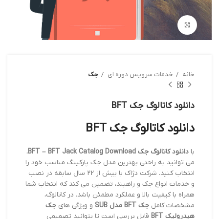
بزرگنمایی تصویر
خانه
خدمات سرویس دوره ای
جک
دانلود کاتالوگ جک BFT
دانلود کاتالوگ جک BFT
با
دانلود کاتالوگ جک BFT – BFT Jack Catalog Download
،
می توانید به راحتی بهترین مدل جک پارکینگ مناسب خود را
انتخاب کنید. شرکت دژاک با بیش از 22 سال سابقه در نصب
و خدمات انواع جک و راهبند، تضمین می کند که انتخاب شما
همراه با کیفیت بالا و عملکرد مطمئن باشد. در کاتالوگ،
مشخصات کامل
جک BFT مدل SUB
و ویژگی های
جک
هیدرولیک BFT
قابل بررسی است تا بتوانید تصمیمی