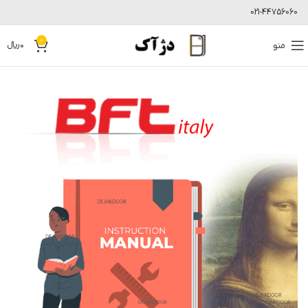
021-44756060
0
منو
0
﷼