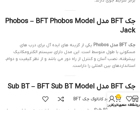
برابر شرایط جوی دارند.
جک BFT مدل Phobos – BFT Phobos Model
Jack
جک BFT مدل Phobos
یکی از گزینه های ایده آل برای درب های
مسکونی با طول متوسط است. این مدل دارای سیستم الکترومکانیک
پیشرفته، نصب آسان و کنترل از راه دور می باشد و از نظر کیفیت و دوام،
استانداردهای بین المللی را داراست.
جک BFT مدل Sub BT – BFT Sub BT Model
Jack
0
دانلود کاتالوگ جک BFT
روشگاه
علاقه مندی
سبد خرید
حساب کاربری من
جک BFT مدل Sub BT
مناسب برای درب هایی با تردد متوسط است و با
موتور قدرتمند و مکانیزم دقیق، امکان عملکرد بدون مشکل در طولانی
مدت را فراهم می کند. این مدل با کیفیت ساخت بالای خود، مورد تایید
دژاک برای پروژه های مسکونی و تجاری است.