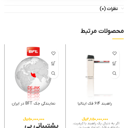
نظرات (0)
محصولات مرتبط
راهبند 614 فک ایتالیا
نمایندگی جک BFT در ایران
2,850,000,000
﷼
50,000,000
﷼
اگر به دنبال یک راهبند با کیفیت،
پشتیبانی بی
بادوام و قابل اعتماد هستید،