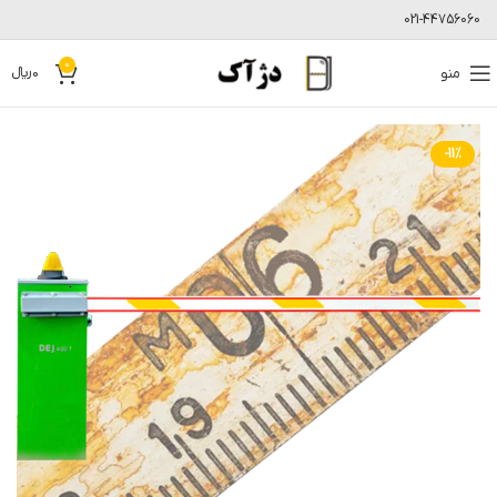
021-44756060
0
منو
0
﷼
-11%