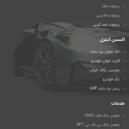
اتوماتیک دژآک
گارانتی معتبر، پشتیبانی فنی،
تامین
قطعات جک BFT
اصلی و
ریموت فک
ارائه خدمات
تعمیر جک BFT
در
تماس بگیرید:
صورت بروز هرگونه مشکل است.
ریموت فادینی
تیم پشتیبانی ما همواره آماده
تماس مستقیم
پاسخگویی به سوالات شما و ارائه
ریموت ضد کپی
راه حل های سریع و موثر است تا
گفتگوی آنلاین:
تجربه شما از
جک BFT
همواره
مثبت باشد. با انتخاب دژآک به
عنوان
نمایندگی جک BFT در ایران
،
واتس‌اپ
اکسس کنترل
از آرامش خاطر ناشی از یک
پشتیبانی قوی و قابل اطمینان
بهره مند خواهید شد. برای اطلاع از
تگ خوان برد بلند
نمایندگی جک BFT در ایران با دژآک
تماس بگیرید
کارت خوان خودرو
نمایندگی رسمی
دوربین پلاک خوان
BFT در ایران
(Official BFT
تگ خودرو
Representative in
ریدر برد بلند UHF
Iran): اعتبار و
خدمات
اعتماد در دژآک
تعمیر جک فک FAAC
شرکت دژآک با سابقه طولانی و
درخشان در صنعت درب و جک
پارکینگ اتوماتیک، به عنوان یکی از
تعمیر جک بی اف تی BFT
معتبرترین
نمایندگی های رسمی