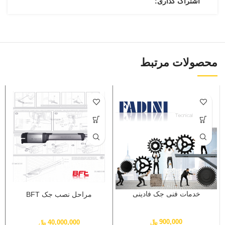
اشتراک گذاری:
محصولات مرتبط
خدمات فنی جک فادینی
مراحل نصب جک BFT
900,000
﷼
40,000,000
﷼