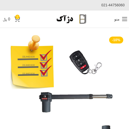
021-44756060
0
منو
0
﷼
-10%