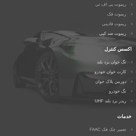
+
جواب
ریموت بی اف تی
ریموت فک
است
ریموت فادینی
راهبند و درب
ریموت ضد کپی
اتوماتیک دژآک
اکسس کنترل
تماس بگیرید:
تماس مستقیم
تگ خوان برد بلند
گفتگوی آنلاین:
کارت خوان خودرو
واتساپ
دوربین پلاک خوان
تگ خودرو
ریدر برد بلند UHF
خدمات
تعمیر جک فک FAAC