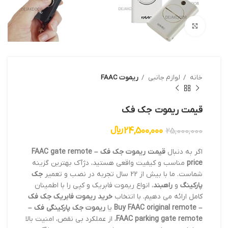
بزرگنمایی تصویر
خانه
لوازم جانبی
ریموت FAAC
قیمت ریموت جک فک
24,500,000
﷼
25,000,000
اگر به دنبال
قیمت ریموت جک فک – FAAC gate remote
price
مناسب و کیفیت واقعی هستید، دژآک بهترین گزینه
شماست. ما با بیش از 22 سال تجربه در نصب و تعمیر
جک
پارکینگ
و
راهبند
، انواع ریموت فابریک و کپی را با اطمینان
کامل ارائه می دهیم. با انتخاب
خرید ریموت فابریک جک فک
– Buy FAAC original remote
یا
ریموت جک پارکینگی فک –
FAAC parking gate remote
، از عملکرد بی نقص، امنیت بالا