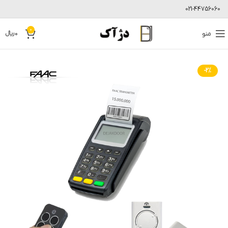
021-44756060
0
منو
0
﷼
-2%