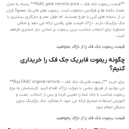
**قیمت ریموت جک فک – FAAC gate remote price** بسته به مدل،
تعداد دکمه ها و فرکانس متفاوت است. ریموت های فابریک معمولاً گران
تر از نسخه های کپی یا طرح هستند، اما طول عمر و سازگاری بیشتری با
جک پارکینگ دارند. دژآک قیمت های رقابتی ارائه می دهد و امکان
مشاوره برای انتخاب مناسب ترین ریموت بر اساس نیاز مشتری فراهم
است.
قیمت ریموت جک فک را از دژاک بخواهید.
چگونه ریموت فابریک جک فک را خریداری
کنیم؟
برای خرید **ریموت فابریک جک فک – Buy FAAC original remote**
می توانید از طریق تماس با شرکت دژآک اقدام کنید. کارشناسان ما نوع
ریموت مناسب با جک شما را تعیین کرده و پس از انتخاب، نصب و
آموزش استفاده صحیح ارائه می شود تا عملکرد جک پارکینگ بدون
مشکل انجام شود.
قیمت ریموت جک فک را از دژاک بخواهید.