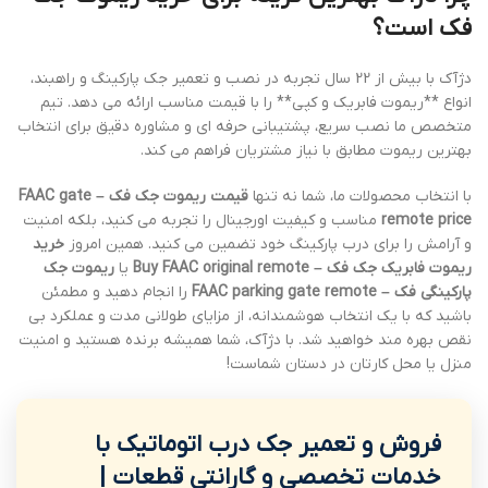
فک است؟
دژآک با بیش از 22 سال تجربه در نصب و تعمیر جک پارکینگ و راهبند،
انواع **ریموت فابریک و کپی** را با قیمت مناسب ارائه می دهد. تیم
متخصص ما نصب سریع، پشتیبانی حرفه ای و مشاوره دقیق برای انتخاب
بهترین ریموت مطابق با نیاز مشتریان فراهم می کند.
با انتخاب محصولات ما، شما نه تنها
قیمت ریموت جک فک – FAAC gate
remote price
مناسب و کیفیت اورجینال را تجربه می کنید، بلکه امنیت
و آرامش را برای درب پارکینگ خود تضمین می کنید. همین امروز
خرید
ریموت فابریک جک فک – Buy FAAC original remote
یا
ریموت جک
پارکینگی فک – FAAC parking gate remote
را انجام دهید و مطمئن
باشید که با یک انتخاب هوشمندانه، از مزایای طولانی مدت و عملکرد بی
نقص بهره مند خواهید شد. با دژآک، شما همیشه برنده هستید و امنیت
منزل یا محل کارتان در دستان شماست!
فروش و تعمیر جک درب اتوماتیک با
خدمات تخصصی و گارانتی قطعات |