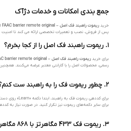
جمع بندی امکانات و خدمات دژآک
خرید
ریموت راهبند فک اصل – FAAC barrier remote original
از
پس از فروش، نصب و تعمیرات تخصصی ارائه می کند تا امنیت و
۱.
ریموت راهبند فک اصل را از کجا بخرم؟
برای خرید
ریموت راهبند فک اصل – FAAC barrier remote original
رسمی، محصولات اصل را با گارانتی معتبر عرضه می‌کنند.
همچنین، 
۲.
چطور ریموت فک را به راهبند ست کنم؟
برای کددهی ریموت فک به راهبند، ابتدا دکمه «Learn» روی دستگاه را فشار دهید تا چراغ آن روشن شود. سپس دکمه مورد نظر روی ریموت را فشار داده و نگه دارید تا چراغ دستگاه چشمک بزند.
برای سایر دکمه‌های ریموت نیز تکرار کنید.
در صورت نیاز به کددهی
۳.
ریموت فک 433 مگاهرتز با 868 مگاهرتز چه تفاوتی دارد؟