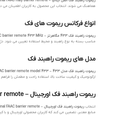
ریموت راهبند فک اصل ایتالیا – Original FAAC Italy barrier remote
هماهنگ می شوند. انتخاب این محصول به کاربران اطمینان می ده
انواع فرکانس ریموت های فک
ریموت راهبند فک 433 مگاهرتز – FAAC barrier remote 433 MHz
مناسب بسته به نوع راهبند و محیط استفاده تعیین می شود. دژ
مدل های ریموت راهبند فک
ریموت راهبند فک مدل 433 – FAAC barrier remote model 433
ارگونومیک و کیفیت ساخت بالا، استفاده راحت و مطمئن را فراهم 
ریموت راهبند فک اورجینال – Original FAAC barrier remote
انتخاب
ریموت راهبند فک اورجینال – Original FAAC barrier remote
منابع معتبر، تضمین می کند که کاربران محصولی اورجینال و با کی