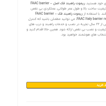
ای خود هستید،
ریموت راهبند فک اصل – FAAC barrier
کیفیت ساخت بالا و طول عمر طولانی، عملکردی بی نقص
. با استفاده از
ریموت راهبند فک – FAAC barrier
، می توانید مطمئن باشید که کنترل
کامل و ایمنی محیط های خود را در دست دارید. شرکت دژآک با بیش از 22 سال تجربه در نصب و خدمات راهبند و درب های
یفیت و نصب بی نقص ارائه شود. همین حالا اقدام کنید و
انتخاب های هوشمند خواهید بود.
 خرید