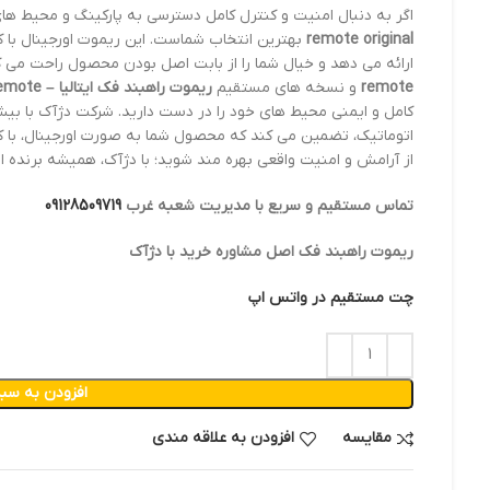
اگر به دنبال امنیت و کنترل کامل دسترسی به پارکینگ و محیط ه
remote original
بهترین انتخاب شماست. این ریموت اورجینال با 
ارائه می دهد و خیال شما را از بابت اصل بودن محصول راحت می کند
remote
و نسخه های مستقیم
ریموت راهبند فک ایتالیا – FAAC Italy barrier remote
اتوماتیک، تضمین می کند که محصول شما به صورت اورجینال، با ک
از آرامش و امنیت واقعی بهره مند شوید؛ با دژآک، همیشه برنده 
تماس مستقیم و سریع با مدیریت شعبه غرب
09128509719
ریموت راهبند فک اصل مشاوره خرید با دژآک
چت مستقیم در واتس اپ
افزودن به سبد
مقایسه
افزودن به علاقه مندی