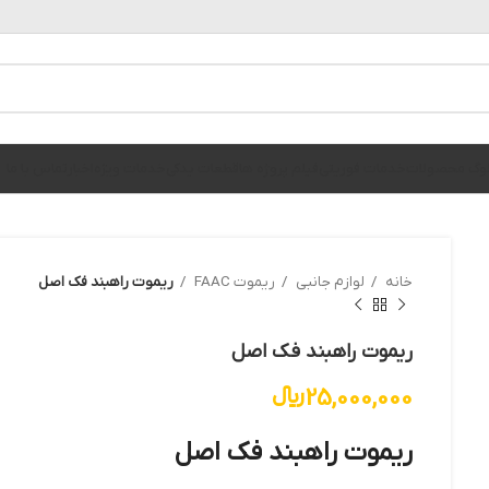
الوگ محصولات
خدمات فوریتی
فیلم پروژه ها
قطعات یدکی
خدمات ویژه
اخبار
تماس با ما
خانه
لوازم جانبی
ریموت FAAC
ریموت راهبند فک اصل
ریموت راهبند فک اصل
25,000,000
﷼
ریموت راهبند فک اصل