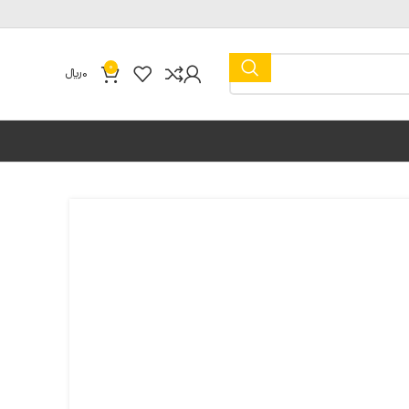
0
0
﷼