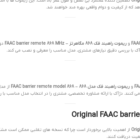
تضمین کننده عملکرد بی نقص و طول عمر بالا است. این ریموت ها با استا
د که از کیفیت و دوام واقعی بهره مند خواهند شد.
و
ریموت راهبند فک 868 مگاهرتز – FAAC barrier remote 868 MHz
دو 
آک با بررسی دقیق نیازهای مشتری، مدل مناسب را معرفی و نصب می کند.
و
ریموت راهبند فک مدل 868 – FAAC barrier remote model 868
از مدل
می کنند. دژآک با ارائه مشاوره تخصصی، مشتری را در انتخاب مدل مناسب با ر
از اهمیت بالایی برخوردار است چرا که نسخه های تقلبی ممکن است مشکل
فیت دریافت کنند.