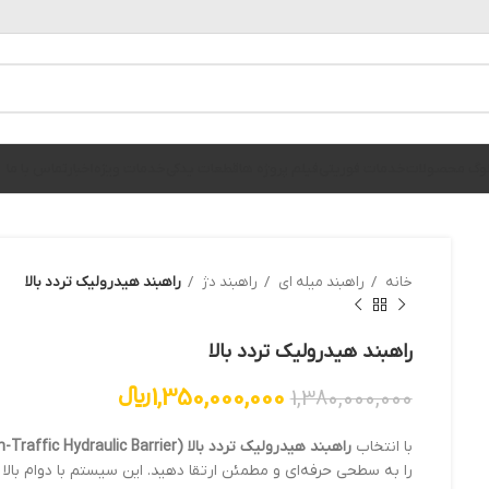
الوگ محصولات
خدمات فوریتی
فیلم پروژه ها
قطعات یدکی
خدمات ویژه
اخبار
تماس با ما
خانه
راهبند میله ای
راهبند دژ
راهبند هیدرولیک تردد بالا
راهبند هیدرولیک تردد بالا
1,350,000,000
﷼
1,380,000,000
با انتخاب
راهبند هیدرولیک تردد بالا (High-Traffic Hydraulic Barrier)
را به سطحی حرفه‌ای و مطمئن ارتقا دهید. این سیستم با دوام بالا