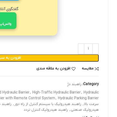
گفتگوی آنلا
واتس‌اپ
افزودن به سبد
مقایسه
افزودن به علاقه مندی
Category:
راهبند دژ
 Hydraulic Barrier
,
High-Traffic Hydraulic Barrier
,
Hydraulic
rier with Remote Control System
,
Hydraulic Parking Barrier
سرعت بالا
,
راهبند هیدرولیک با سیستم کنترل از راه دور
,
راهبند 
هیدرولیک صنعتی
,
راهبند هیدرولیک کنترل تردد