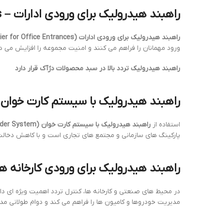
راهبند هیدرولیک برای ورودی ادارات – Hydraulic Barrier for Office Entrances
راهبند هیدرولیک برای ورودی ادارات (Hydraulic Barrier for Office Entrances)
ورود مهمانان را فراهم می کنند و امنیت مجموعه را افزایش می د
راهبند هیدرولیک تردد بالا در سبد محصولات دژآک قرار دارد
راهبند هیدرولیک با سیستم کارت خوان – aulic Barrier with Card Reader System
استفاده از
راهبند هیدرولیک با سیستم کارت خوان (Hydraulic Barrier with Card Reader System)
پارکینگ های سازمانی و مجتمع های تجاری است و با کاهش دخالت 
راهبند هیدرولیک برای ورودی کارخانه ها – lic Barrier for Factory Entrances
در محیط های صنعتی و کارخانه ها، کنترل تردد اهمیت ویژه ای دا
مدیریت خودروها و کامیون ها را فراهم می کند و دوام طولانی مدت