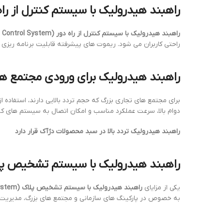
راهبند هیدرولیک با سیستم کنترل از راه دور – ier with Remote Control System
راهبند هیدرولیک با سیستم کنترل از راه دور (Hydraulic Barrier with Remote Control System)
راحتی کاربران می شود. ریموت های پیشرفته قابلیت برنامه ریزی بر
راهبند هیدرولیک برای ورودی مجتمع های تجاری – Commercial Complex Entrances
برای مجتمع های تجاری بزرگ که حجم تردد بالایی دارند، استفاده ا
دوام بالا، سرعت عملکرد مناسب و امکان اتصال به سیستم های ک
راهبند هیدرولیک تردد بالا در سبد محصولات دژآک قرار دارد
راهبند هیدرولیک با سیستم تشخیص پلاک – rier with License Plate Recognition System
یکی از مزایای
راهبند هیدرولیک با سیستم تشخیص پلاک (Hydraulic Barrier with License Plate Recognition System)
به خصوص در پارکینگ های سازمانی و مجتمع های بزرگ، مدیریت و