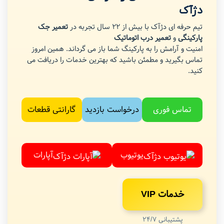
دژآک
تیم حرفه ای دژآک با بیش از 22 سال تجربه در
تعمیر جک
پارکینگی
و
تعمیر درب اتوماتیک
امنیت و آرامش را به پارکینگ شما باز می گرداند. همین امروز
تماس بگیرید و مطمئن باشید که بهترین خدمات را دریافت می
کنید.
تماس فوری
درخواست بازدید
گارانتی قطعات
یوتیوب
آپارات
خدمات VIP
پشتیبانی 24/7