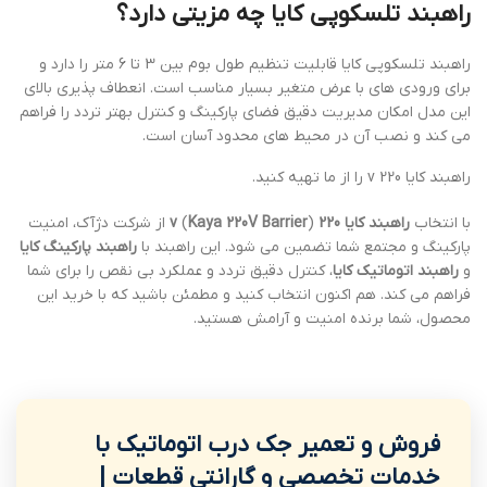
راهبند تلسکوپی کایا چه مزیتی دارد؟
راهبند تلسکوپی کایا قابلیت تنظیم طول بوم بین 3 تا 6 متر را دارد و
برای ورودی های با عرض متغیر بسیار مناسب است. انعطاف پذیری بالای
این مدل امکان مدیریت دقیق فضای پارکینگ و کنترل بهتر تردد را فراهم
می کند و نصب آن در محیط های محدود آسان است.
راهبند کایا 220 v را از ما تهیه کنید.
با انتخاب
راهبند کایا 220 v
Kaya 220V Barrier
(
) از شرکت دژآک، امنیت
پارکینگ و مجتمع شما تضمین می شود. این راهبند با
راهبند پارکینگ کایا
و
راهبند اتوماتیک کایا
، کنترل دقیق تردد و عملکرد بی نقص را برای شما
فراهم می کند. هم اکنون انتخاب کنید و مطمئن باشید که با خرید این
محصول، شما برنده امنیت و آرامش هستید.
فروش و تعمیر جک درب اتوماتیک با
خدمات تخصصی و گارانتی قطعات |