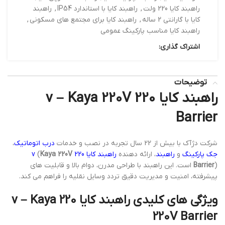
راهبند کایا 220 ولت
,
راهبند کایا با استاندارد IP54
,
راهبند
کایا با گارانتی 2 ساله
,
راهبند کایا برای مجتمع های مسکونی
,
راهبند کایا مناسب پارکینگ عمومی
اشتراک گذاری:
توضیحات
راهبند کایا 220 v – Kaya 220V
Barrier
شرکت دژآک با بیش از 22 سال تجربه در نصب و خدمات
درب اتوماتیک
،
جک پارکینگ
و
راهبند
، ارائه دهنده
راهبند کایا 220 v
Kaya 220V
(
Barrier
) است. این راهبند با طراحی مدرن، دوام بالا و قابلیت های
پیشرفته، امنیت و مدیریت دقیق تردد وسایل نقلیه را فراهم می کند.
ویژگی های کلیدی راهبند کایا 220 v – Kaya
220V Barrier