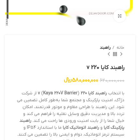
بزرگنمایی تصویر
خانه
راهبند
راهبند کایا 220 v
580,000,000
﷼
620,000,000
با انتخاب
راهبند کایا 220 v
Kaya 220V Barrier
(
) از شرکت
دژآک، امنیت پارکینگ و مجتمع شما به‌طور کامل تضمین می
شود. این راهبند با طراحی مقاوم و موتور قدرتمند، امکان
تردد بالا و مدیریت دقیق وسایل نقلیه را فراهم می کند و
خیال شما را از بابت امنیت ورودی ها راحت می کند.
راهبند
پارکینگ کایا
و
راهبند اتوماتیک کایا
ما با استاندارد IP54 و
سیستم ترمز اتوماتیک، دوام و ایمنی بالا را تضمین می کنند.