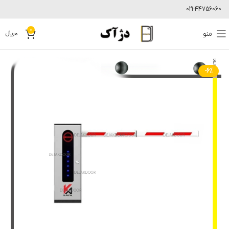
021-44756060
0
منو
0
﷼
-6%