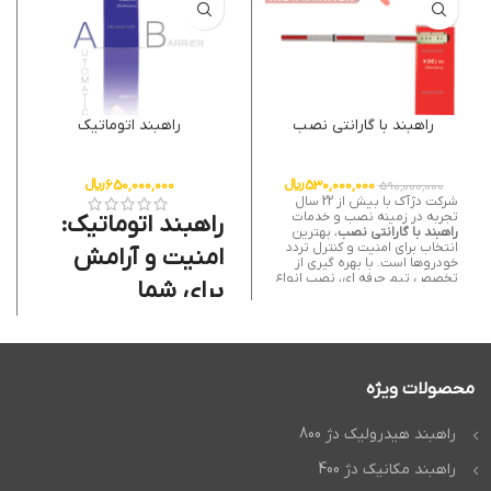
راهبند با گارانتی نصب
راهبند اتوماتیک
530,000,000
﷼
650,000,000
﷼
590,000,000
شرکت دژآک با بیش از 22 سال
تجربه در زمینه نصب و خدمات
راهبند اتوماتیک:
راهبند با گارانتی نصب
، بهترین
انتخاب برای امنیت و کنترل تردد
امنیت و آرامش
خودروها است. با بهره گیری از
تخصص تیم حرفه ای، نصب انواع
برای شما
راهبند بازویی با گارانتی نصب
و
راهبند پارکینگ با نصب رایگان
با
بالاترین کیفیت و دقت انجام می
آیا به دنبال راه حلی مطمئن برای
شود تا عملکرد طولانی مدت و
کنترل تردد و افزایش امنیت ملک
بدون مشکل سیستم تضمین
خود هستید؟ شرکت
دژآک
با بیش
شود. مشتریان می توانند از
از 22 سال سابقه درخشان، بهترین
خدمات پس از فروش و پشتیبانی
محصولات ویژه
راهبند اتوماتیک
را برای شما به
فنی کامل بهره مند شوند و از
ارمغان می آورد. ما متخصص
نصب
آسودگی خاطر در محیط های
راهبند اتوماتیک
در انواع مختلف،
مسکونی، تجاری و اداری خود لذت
راهبند هیدرولیک دژ 800
از جمله
راهبند اتوماتیک پارکینگ
ببرند. انتخاب محصولات دژآک به
هستیم. با محصولات با کیفیت و
معنای اطمینان از امنیت، کارایی و
کارآمد ما، دیگر نگران تردد های
راهبند مکانیک دژ 400
دوام راهبند است و تجربه ای بی
غیرمجاز و مشکلات امنیتی