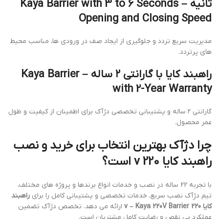
ثانیه – Kaya Barrier with 3 to 6 Seconds
Opening and Closing Speed
مدیریت سریع تردد و جلوگیری از ایجاد صف در ورودی ها، مناسب محیط
های پرتردد.
راهبند کایا با گارانتی ۲ ساله – Kaya Barrier
with 2-Year Warranty
گارانتی ۲ ساله و پشتیبانی تخصصی دژآک برای اطمینان از کیفیت و طول
عمر محصول.
چرا دژآک بهترین انتخاب برای خرید و نصب
راهبند کایا 220 v است؟
با تجربه 22 ساله در نصب و خدمات انواع برندها و پروژه های مختلف،
تیم دژآک نصب سریع، خدمات تخصصی و پشتیبانی کامل را برای
راهبند
کایا 220 v – Kaya 220V Barrier
ارائه می دهد. تخصص دژآک تضمین
عملکرد بی نقص و رضایت کامل مشتریان است.