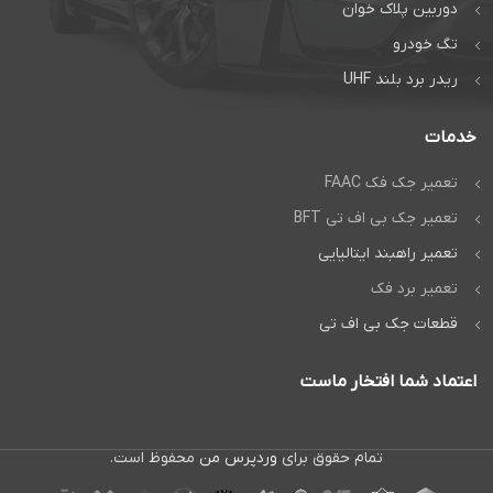
دوربین پلاک خوان
تماس مستقیم
تگ خودرو
گفتگوی آنلاین:
ریدر برد بلند UHF
واتس‌اپ
خدمات
تعمیر جک فک FAAC
تعمیر جک بی اف تی BFT
تعمیر راهبند ایتالیایی
تعمیر برد فک
قطعات جک بی اف تی
اعتماد شما افتخار ماست
تمام حقوق برای
وردپرس من
محفوظ است.