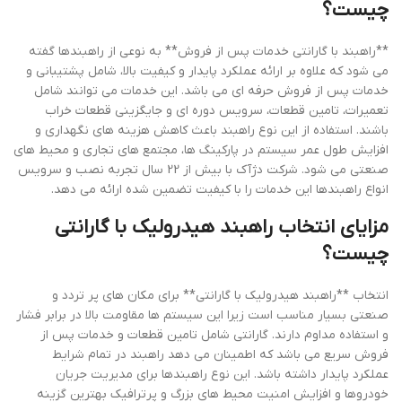
چیست؟
**راهبند با گارانتی خدمات پس از فروش** به نوعی از راهبندها گفته
می شود که علاوه بر ارائه عملکرد پایدار و کیفیت بالا، شامل پشتیبانی و
خدمات پس از فروش حرفه ای می باشد. این خدمات می توانند شامل
تعمیرات، تامین قطعات، سرویس دوره ای و جایگزینی قطعات خراب
باشند. استفاده از این نوع راهبند باعث کاهش هزینه های نگهداری و
افزایش طول عمر سیستم در پارکینگ ها، مجتمع های تجاری و محیط های
صنعتی می شود. شرکت دژآک با بیش از 22 سال تجربه نصب و سرویس
انواع راهبندها این خدمات را با کیفیت تضمین شده ارائه می دهد.
مزایای انتخاب راهبند هیدرولیک با گارانتی
چیست؟
انتخاب **راهبند هیدرولیک با گارانتی** برای مکان های پر تردد و
صنعتی بسیار مناسب است زیرا این سیستم ها مقاومت بالا در برابر فشار
و استفاده مداوم دارند. گارانتی شامل تامین قطعات و خدمات پس از
فروش سریع می باشد که اطمینان می دهد راهبند در تمام شرایط
عملکرد پایدار داشته باشد. این نوع راهبندها برای مدیریت جریان
خودروها و افزایش امنیت محیط های بزرگ و پرترافیک بهترین گزینه