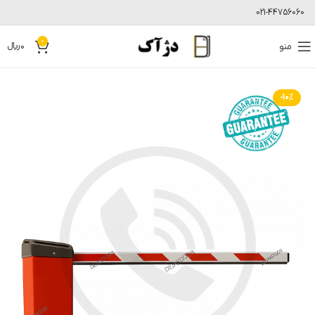
021-44756060
0
منو
0
﷼
-10%