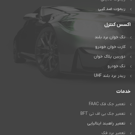
راهبند و درب
راهبند و درب
اتوماتیک دژآک
اتوماتیک دژآک
ریموت ضد کپی
تماس بگیرید:
تماس بگیرید:
تماس مستقیم
اکسس کنترل
تماس مستقیم
گفتگوی آنلاین:
تگ خوان برد بلند
گفتگوی آنلاین:
واتس‌اپ
کارت خوان خودرو
واتس‌اپ
دوربین پلاک خوان
تگ خودرو
ریدر برد بلند UHF
خدمات
تعمیر جک فک FAAC
تعمیر جک بی اف تی BFT
تعمیر راهبند ایتالیایی
تعمیر برد فک