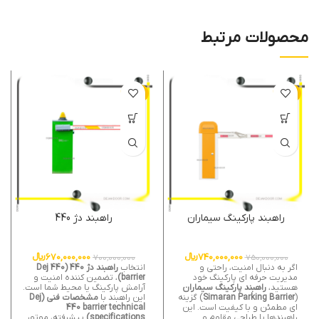
محصولات مرتبط
-4%
-1%
راهبند پارکینگ سیماران
راهبند دژ 440
740,000,000
﷼
670,000,000
﷼
700,000,000
750,000,000
اگر به دنبال امنیت، راحتی و
انتخاب
راهبند دژ 440 (Dej 440
مدیریت حرفه ای پارکینگ خود
barrier)
، تضمین کننده امنیت و
هستید،
راهبند پارکینگ سیماران
آرامش پارکینگ یا محیط شما است.
(
Simaran Parking Barrier
) گزینه
این راهبند با
مشخصات فنی (Dej
ای مطمئن و با کیفیت است. این
440 barrier technical
راهبندها با طراحی مقاوم و
specifications)
پیشرفته، موتور