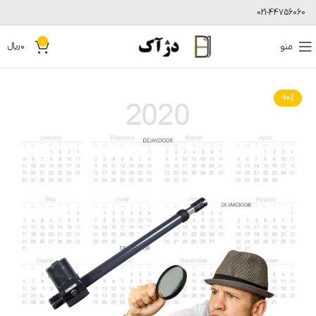
021-44756060
0
منو
0
﷼
-10%