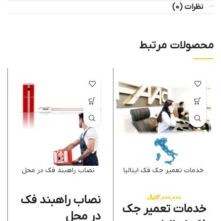
نظرات (0)
محصولات مرتبط
خدمات تعمیر جک فک ایتالیا
نصاب راهبند فک در محل
نصاب راهبند فک
12,000,000
﷼
خدمات تعمیر جک
در محل