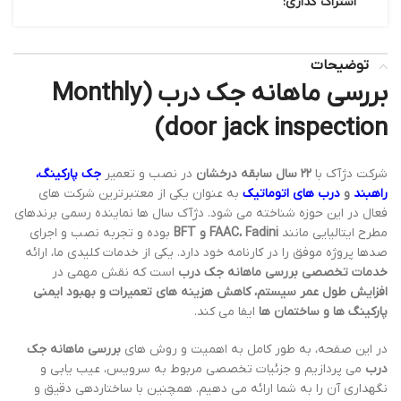
اشتراک گذاری:
توضیحات
بررسی ماهانه جک درب (Monthly
door jack inspection)
شرکت دژآک با
۲۲ سال سابقه درخشان
در نصب و تعمیر
جک پارکینگ
،
راهبند
و
درب های اتوماتیک
به عنوان یکی از معتبرترین شرکت های
فعال در این حوزه شناخته می شود. دژآک سال ها نماینده رسمی برندهای
مطرح ایتالیایی مانند
FAAC، Fadini و BFT
بوده و تجربه نصب و اجرای
صدها پروژه موفق را در کارنامه خود دارد. یکی از خدمات کلیدی ما، ارائه
خدمات تخصصی بررسی ماهانه جک درب
است که نقش مهمی در
افزایش طول عمر سیستم، کاهش هزینه های تعمیرات و بهبود ایمنی
پارکینگ ها و ساختمان ها
ایفا می کند.
در این صفحه، به طور کامل به اهمیت و روش های
بررسی ماهانه جک
درب
می پردازیم و جزئیات تخصصی مربوط به سرویس، عیب یابی و
نگهداری آن را به شما ارائه می دهیم. همچنین با ساختاردهی دقیق و